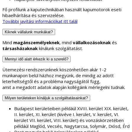
Fő profilunk a kaputechnikában használt kapumotorok eseti
hibaelhárítása és szervizelése.
További javítási információkat itt talál
Kiknek vállalunk munkákat?
Mind
magánszemélyeknek
, mind
vállalkozásoknak
és
társasházaknak
kínálunk szolgáltatást.
Mennyi idő alatt érkezik ki a szerelő?
Ütemezési rendszerünknek köszönhetően akár 1-2
munkanapon belül házhoz megyünk, de mindig az adott
leterheltségtől és a probléma nagyságától függ,
amit a megadott adatok alapján kollégáink mérlegelni tudnak.
Milyen területeken kínáljuk a szolgáltatásainkat?
Budapest kerületeiben példáúl XVIII. kerület XIX. kerület,
II. kerület, XI. kerület (kivéve I. kerület, V. kerület, VI.
kerület VII. kerület, VIII. kerület) és vonzáskörzetében
példáúl Maglód, Vecsés, Nagytarcsa, Solymár, Diósd, Érd
Pest megyén belüli településeken például