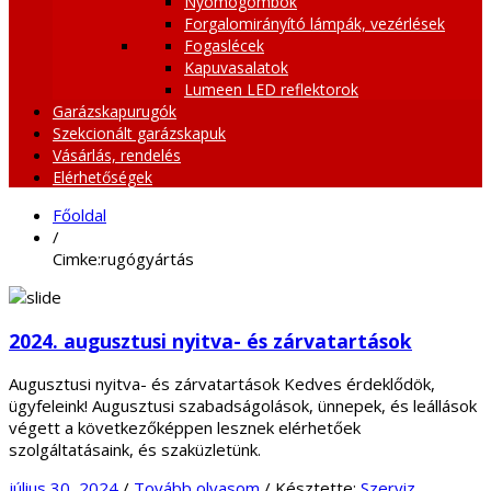
Nyomógombok
Forgalomirányító lámpák, vezérlések
Fogaslécek
Kapuvasalatok
Lumeen LED reflektorok
Garázskapurugók
Szekcionált garázskapuk
Vásárlás, rendelés
Elérhetőségek
Főoldal
/
Cimke:rugógyártás
2024. augusztusi nyitva- és zárvatartások
Augusztusi nyitva- és zárvatartások Kedves érdeklődök,
ügyfeleink! Augusztusi szabadságolások, ünnepek, és leállások
végett a következőképpen lesznek elérhetőek
szolgáltatásaink, és szaküzletünk.
július 30, 2024
/
Tovább olvasom
/
Késztette:
Szerviz