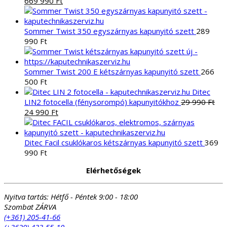
669 990
Ft
price
price
was:
is:
685
669
Sommer Twist 350 egyszárnyas kapunyitó szett
289
285 Ft.
990 Ft.
990
Ft
Sommer Twist 200 E kétszárnyas kapunyitó szett
266
500
Ft
Ditec
LIN2 fotocella (fénysorompó) kapunyitókhoz
29 990
Ft
Original
Current
24 990
Ft
price
price
was:
is:
29
24
Ditec Facil csuklókaros kétszárnyas kapunyitó szett
369
990 Ft.
990 Ft.
990
Ft
Elérhetőségek
Nyitva tartás:
Hétfő - Péntek 9:00 - 18:00
Szombat ZÁRVA
(+361) 205-41-66
(+3620) 433-55-10