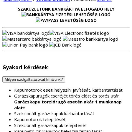
SZAKÜZLETÜNK BANKKÁRTYA ELFOGADÓ HELY
Gyakori kérdések
Milyen szolgáltatásokat kínálunk?
Kapumotorok eseti helyszíni javítását, karbantartását
Garázskapurugók cseréjét törés előtt és törés után.
Garázskapu torziórugó esetén akár 1 munkanap
alatt.
Szekcionált garázskapuk karbantartását
Kapumotorok telepítését
Szekcionált garázskapuk telepítését
Kapunyitó-távirányítók helyszíni feltanítását