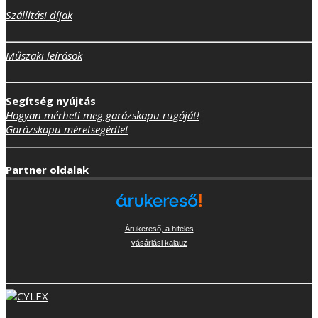
Szállítási díjak
Műszaki leírások
Segítség nyújtás
Hogyan mérheti meg garázskapu rugóját!
Garázskapu méretsegédlet
Partner oldalak
Árukereső, a hiteles
vásárlási kalauz