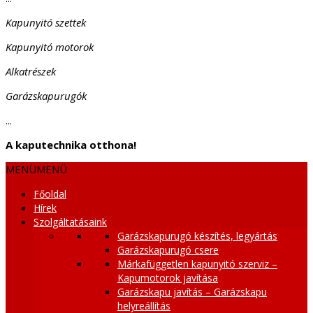
Kapunyitó szettek
Kapunyitó motorok
Alkatrészek
Garázskapurugók
...
A kaputechnika otthona!
MENÜ
MENÜ
Főoldal
Hírek
Szolgáltatásaink
Garázskapurugó készítés, legyártás
Garázskapurugó csere
Márkafüggetlen kapunyitó szerviz –
Kapumotorok javítása
Garázskapu javítás – Garázskapu
helyreállítás