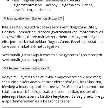
Szigetszentmiklós, Taksony, Szigethalom, Dabas,
Solymár, Fót, Budakeszi
Milyen gyártók termékeivel foglalkozunk?
Kifejezetten regisztrált szakszervizként dolgozunk Ditec,
Benincá, Sommer és Proteco gyártmányú kapumotorokkal és
kiegészítőkkel, illetve márkaszervizként a Magyarországon
elterjedt márkákkal például Roger, Came. Ezzel kapcsolatosan
keressen minket elérhetőségeinken.
Szekcionált garázskapuk esetén a Magyarországon elterjedt
szekcionált garázskapukkal.
Mit tegyek, ha elromlott a kapu?
Vegye fel ügyfélszolgálatunkkal a kapcsolatot és küldje meg
részünkre a kért adatokat mint elérhetőségek, kiszállási cím,
fénykép a hibás kapuról. Fontos! Ne feltétlenül a kapumotoron
található matricát küldje csak el, hanem a hibás motorról a
jelenlegi állapotában is küldjön fényképet. Ez segít nekünk egy
állapotfelmérésben és a beazonosításban.