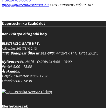
info@kaputechnikaszerviz.hu
1181 Budapest Üllői út 343
Kaputechnika Szaküzlet
Bankkártya elfogadó hely
ELECTRCIC GATE KFT.
Adószám: 26547840-2-43
1181 Budapest Üllői út 343
GPS:
47°26’17.1″ N 19°11’29.2″E
Nyitvatartás:
Hétfő - Csütörtök 9:00 - 18:00
Péntek 9:00 - 15:00
Árukiadás:
Hétfő - Csütörtök 9:00 - 17:30
Péntek 9:00 - 14:30
Elérhetőségek