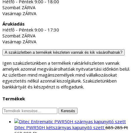
Hétfő - Péntek 9:00 - 18:00
Szombat ZÁRVA
Vasárnap ZÁRVA
Árukiadás
Hétfő - Péntek 9:00 - 17:30
Szombat ZÁRVA
Vasárnap ZÁRVA
A szaküzletben a termékek készleten vannak és kik vásárolhatnak?
Igen szaküzletünkben a termékek raktárkészleten vannak
amelyek azonnal megvásárolhatóak nyitvatartási időnkön belül.
Az üzletben mind magánszemélyek mind vállalkozásokat
egyeztetés nélkül azonnal kiszolgálunk. Szaküzletünkben
bankkártyát és készpénzt is elfogadunk.
Termékek
Keresés
Keresés
a
következőre:
Ditec PWR50H kétszárnyas kapunyitó szett
685 285
Ft
Original
Current