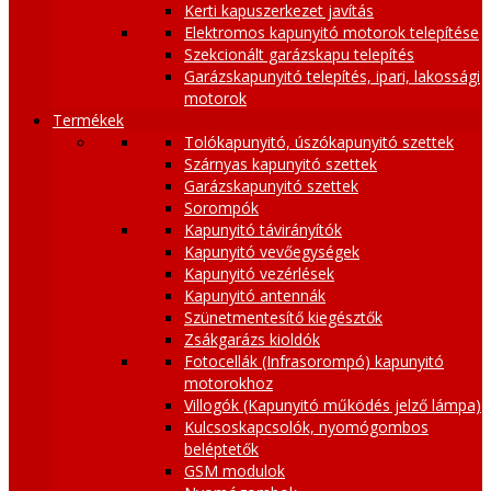
Kerti kapuszerkezet javítás
Elektromos kapunyitó motorok telepítése
Szekcionált garázskapu telepítés
Garázskapunyitó telepítés, ipari, lakossági
motorok
Termékek
Tolókapunyitó, úszókapunyitó szettek
Szárnyas kapunyitó szettek
Garázskapunyitó szettek
Sorompók
Kapunyitó távirányítók
Kapunyitó vevőegységek
Kapunyitó vezérlések
Kapunyitó antennák
Szünetmentesítő kiegésztők
Zsákgarázs kioldók
Fotocellák (Infrasorompó) kapunyitó
motorokhoz
Villogók (Kapunyitó működés jelző lámpa)
Kulcsoskapcsolók, nyomógombos
beléptetők
GSM modulok