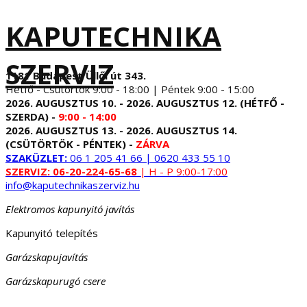
KAPUTECHNIKA
SZERVIZ
1181 Budapest Üllői út 343.
Hétfő - Csütörtök 9:00 - 18:00 | Péntek 9:00 - 15:00
2026. AUGUSZTUS 10. - 2026. AUGUSZTUS 12. (HÉTFŐ -
SZERDA) -
9:00 - 14:00
2026. AUGUSZTUS 13. - 2026. AUGUSZTUS 14.
(CSÜTÖRTÖK - PÉNTEK) -
ZÁRVA
SZAKÜZLET:
06 1 205 41 66 | 0620 433 55 10
SZERVIZ:
06-20-224-65-68
| H - P 9:00-17:00
info@kaputechnikaszerviz.hu
Elektromos kapunyitó javítás
Kapunyitó telepítés
Garázskapujavítás
Garázskapurugó csere
...