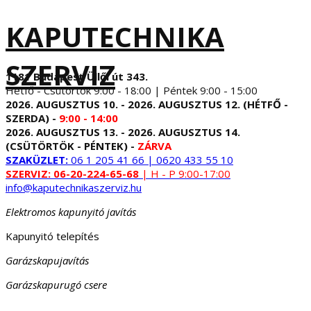
KAPUTECHNIKA
SZERVIZ
1181 Budapest Üllői út 343.
Hétfő - Csütörtök 9:00 - 18:00 | Péntek 9:00 - 15:00
2026. AUGUSZTUS 10. - 2026. AUGUSZTUS 12. (HÉTFŐ -
SZERDA) -
9:00 - 14:00
2026. AUGUSZTUS 13. - 2026. AUGUSZTUS 14.
(CSÜTÖRTÖK - PÉNTEK) -
ZÁRVA
SZAKÜZLET:
06 1 205 41 66 | 0620 433 55 10
SZERVIZ:
06-20-224-65-68
| H - P 9:00-17:00
info@kaputechnikaszerviz.hu
Elektromos kapunyitó javítás
Kapunyitó telepítés
Garázskapujavítás
Garázskapurugó csere
...