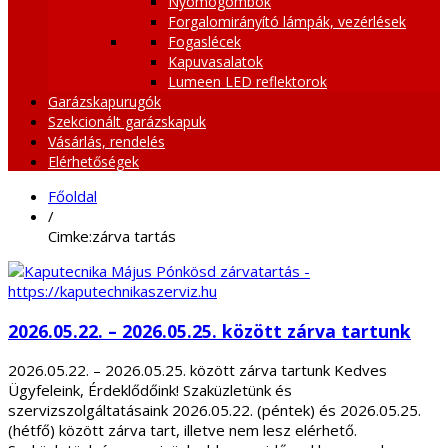
Nyomógombok
Forgalomirányító lámpák, vezérlések
Fogaslécek
Kapuvasalatok
Lumeen LED reflektorok
Garázskapurugók
Szekcionált garázskapuk
Vásárlás, rendelés
Elérhetőségek
Főoldal
/
Cimke:zárva tartás
2026.05.22. – 2026.05.25. között zárva tartunk
2026.05.22. – 2026.05.25. között zárva tartunk Kedves
Ügyfeleink, Érdeklődőink! Szaküzletünk és
szervizszolgáltatásaink 2026.05.22. (péntek) és 2026.05.25.
(hétfő) között zárva tart, illetve nem lesz elérhető.