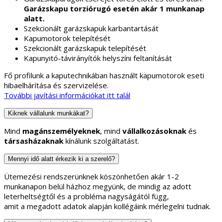
Garázskapu torziórugó esetén akár 1 munkanap
alatt.
Szekcionált garázskapuk karbantartását
Kapumotorok telepítését
Szekcionált garázskapuk telepítését
Kapunyitó-távirányítók helyszíni feltanítását
Fő profilunk a kaputechnikában használt kapumotorok eseti
hibaelhárítása és szervizelése.
További javítási információkat itt talál
Kiknek vállalunk munkákat?
Mind
magánszemélyeknek
, mind
vállalkozásoknak
és
társasházaknak
kínálunk szolgáltatást.
Mennyi idő alatt érkezik ki a szerelő?
Ütemezési rendszerünknek köszönhetően akár 1-2
munkanapon belül házhoz megyünk, de mindig az adott
leterheltségtől és a probléma nagyságától függ,
amit a megadott adatok alapján kollégáink mérlegelni tudnak.