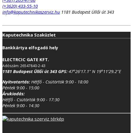
(+3620) 433-55-10
info@kaputechnikaszerviz.hu
1181 Budapest Üllői út 343
Kaputechnika Szaküzlet
Bankkártya elfogadó hely
ELECTRCIC GATE KFT.
Adószám: 26547840-2-43
1181 Budapest Üllői út 343
GPS:
47°26’17.1″ N 19°11’29.2″E
Nyitvatartás:
Hétfő - Csütörtök 9:00 - 18:00
Péntek 9:00 - 15:00
Árukiadás:
Hétfő - Csütörtök 9:00 - 17:30
Péntek 9:00 - 14:30