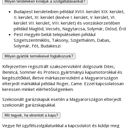
Milyen területeken kínáljuk a szolgáltatásainkat?
Budapest kerületeiben példáúl XVIII. kerület XIX. kerület,
II. kerület, XI. kerület (kivéve I. kerület, V. kerület, VI.
kerület VII. kerület, VIII. kerület) és vonzáskörzetében
példáúl Maglód, Vecsés, Nagytarcsa, Solymár, Diósd, Érd
Pest megyén belüli településeken például
Szigetszentmiklós, Taksony, Szigethalom, Dabas,
Solymár, Fót, Budakeszi
Milyen gyártók termékeivel foglalkozunk?
Kifejezetten regisztrált szakszervizként dolgozunk Ditec,
Benincá, Sommer és Proteco gyártmányú kapumotorokkal és
kiegészítőkkel, illetve márkaszervizként a Magyarországon
elterjedt márkákkal például Roger, Came. Ezzel kapcsolatosan
keressen minket elérhetőségeinken.
Szekcionált garázskapuk esetén a Magyarországon elterjedt
szekcionált garázskapukkal.
Mit tegyek, ha elromlott a kapu?
Vegye fel ügyfélszolgálatunkkal a kapcsolatot és küldje meg