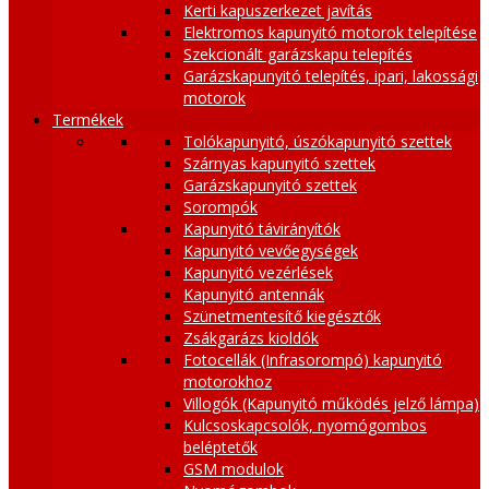
Kerti kapuszerkezet javítás
Elektromos kapunyitó motorok telepítése
Szekcionált garázskapu telepítés
Garázskapunyitó telepítés, ipari, lakossági
motorok
Termékek
Tolókapunyitó, úszókapunyitó szettek
Szárnyas kapunyitó szettek
Garázskapunyitó szettek
Sorompók
Kapunyitó távirányítók
Kapunyitó vevőegységek
Kapunyitó vezérlések
Kapunyitó antennák
Szünetmentesítő kiegésztők
Zsákgarázs kioldók
Fotocellák (Infrasorompó) kapunyitó
motorokhoz
Villogók (Kapunyitó működés jelző lámpa)
Kulcsoskapcsolók, nyomógombos
beléptetők
GSM modulok