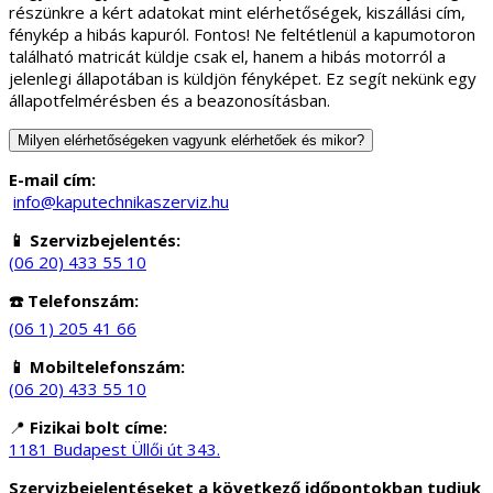
részünkre a kért adatokat mint elérhetőségek, kiszállási cím,
fénykép a hibás kapuról. Fontos! Ne feltétlenül a kapumotoron
található matricát küldje csak el, hanem a hibás motorról a
jelenlegi állapotában is küldjön fényképet. Ez segít nekünk egy
állapotfelmérésben és a beazonosításban.
Milyen elérhetőségeken vagyunk elérhetőek és mikor?
E-mail cím:
info@kaputechnikaszerviz.hu
📱 Szervizbejelentés:
(06 20) 433 55 10
☎️ Telefonszám:
(06 1) 205 41 66
📱 Mobiltelefonszám:
(06 20) 433 55 10
📍
Fizikai bolt címe:
1181 Budapest Üllői út 343.
Szervizbejelentéseket a következő időpontokban tudjuk