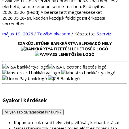
Szaküzletünk és szervizünk ebben az időszakban nem lesz
elérhető, sem telefonon sem e-mailben. Első nyitás:
2026.05.26. (kedd) A beérkezett megkereséseket
2026.05.26-án, kedden kezdjük feldolgozni érkezési
sorrendben….
május 19, 2026
/
Tovább olvasom
/
Késztette:
Szerviz
SZAKÜZLETÜNK BANKKÁRTYA ELFOGADÓ HELY
Gyakori kérdések
Milyen szolgáltatásokat kínálunk?
Kapumotorok eseti helyszíni javítását, karbantartását
Garázskapurugók cseréjét törés előtt és törés után.