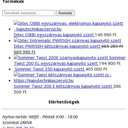
Termékek
Keresés
Keresés
a
következőre:
Ditec OBBI egyszárnyas kapunyitó szett
149 990
Ft
Ditec PWR50H kétszárnyas kapunyitó szett
685 285
Ft
Original
Current
669 990
Ft
price
price
Sommer
was:
is:
Twist 200 EL egyszárnyas kapunyitó szett
194 900
Ft
685
669
Sommer Twist 350 kapunyitó szett
405 000
Ft
285 Ft.
990 Ft.
Sommer Twist 200 E kétszárnyas kapunyitó szett
266
500
Ft
Elérhetőségek
Nyitva tartás:
Hétfő - Péntek 9:00 - 18:00
Szombat ZÁRVA
(+361) 205-41-66