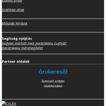
Elállási űrlap
Szállítási díjak
Műszaki leírások
Segítség nyújtás
Hogyan mérheti meg garázskapu rugóját!
Garázskapu méretsegédlet
Partner oldalak
Árukereső, a hiteles
vásárlási kalauz