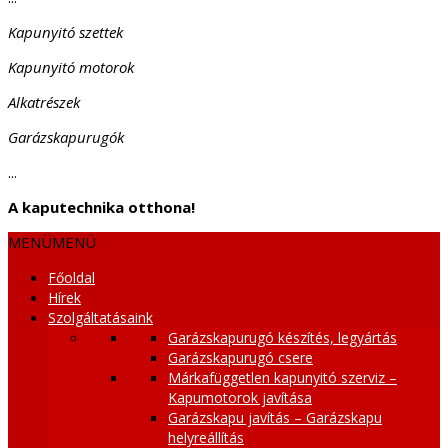
Kapunyitó szettek
Kapunyitó motorok
Alkatrészek
Garázskapurugók
...
A kaputechnika otthona!
MENÜ
MENÜ
Főoldal
Hírek
Szolgáltatásaink
Garázskapurugó készítés, legyártás
Garázskapurugó csere
Márkafüggetlen kapunyitó szerviz –
Kapumotorok javítása
Garázskapu javítás – Garázskapu
helyreállítás