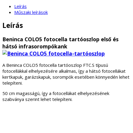
Leírás
Műszaki leírások
Leírás
Beninca COLO5 fotocella tartóoszlop első és
hátsó infrasorompókank
A Beninca COLO5 fotocella tartóoszlop FTC.S típusú
fotocellákkal elhelyezésére alkalmas, így a hátsó fotocellákat
kertkapuk, garázskapuk, sorompók esetében könnyedén lehet
telepíteni.
50 cm magasságú, így a fotocellákat elhelyezésének
szabványa szerint lehet telepíteni.