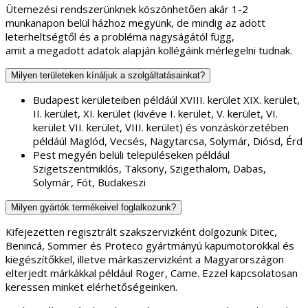
Ütemezési rendszerünknek köszönhetően akár 1-2
munkanapon belül házhoz megyünk, de mindig az adott
leterheltségtől és a probléma nagyságától függ,
amit a megadott adatok alapján kollégáink mérlegelni tudnak.
Milyen területeken kínáljuk a szolgáltatásainkat?
Budapest kerületeiben példáúl XVIII. kerület XIX. kerület,
II. kerület, XI. kerület (kivéve I. kerület, V. kerület, VI.
kerület VII. kerület, VIII. kerület) és vonzáskörzetében
példáúl Maglód, Vecsés, Nagytarcsa, Solymár, Diósd, Érd
Pest megyén belüli településeken például
Szigetszentmiklós, Taksony, Szigethalom, Dabas,
Solymár, Fót, Budakeszi
Milyen gyártók termékeivel foglalkozunk?
Kifejezetten regisztrált szakszervizként dolgozunk Ditec,
Benincá, Sommer és Proteco gyártmányú kapumotorokkal és
kiegészítőkkel, illetve márkaszervizként a Magyarországon
elterjedt márkákkal például Roger, Came. Ezzel kapcsolatosan
keressen minket elérhetőségeinken.