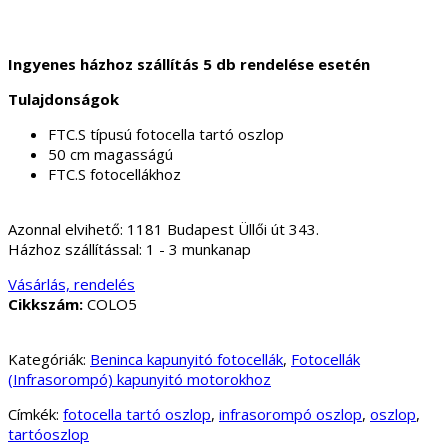
Ingyenes házhoz szállítás 5 db rendelése esetén
Tulajdonságok
FTC.S típusú fotocella tartó oszlop
50 cm magasságú
FTC.S fotocellákhoz
Azonnal elvihető:
1181 Budapest Üllői út 343.
Házhoz szállítással:
1 - 3 munkanap
Vásárlás, rendelés
Cikkszám:
COLO5
Kategóriák:
Beninca kapunyitó fotocellák
,
Fotocellák
(Infrasorompó) kapunyitó motorokhoz
Címkék:
fotocella tartó oszlop
,
infrasorompó oszlop
,
oszlop
,
tartóoszlop