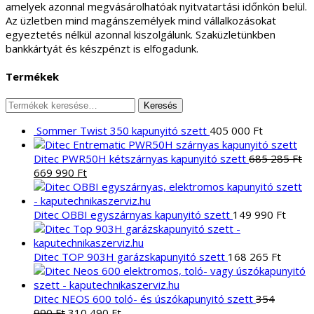
amelyek azonnal megvásárolhatóak nyitvatartási időnkön belül.
Az üzletben mind magánszemélyek mind vállalkozásokat
egyeztetés nélkül azonnal kiszolgálunk. Szaküzletünkben
bankkártyát és készpénzt is elfogadunk.
Termékek
Keresés
Keresés
a
Sommer Twist 350 kapunyitó szett
405 000
Ft
következőre:
Ditec PWR50H kétszárnyas kapunyitó szett
685 285
Ft
Original
Current
669 990
Ft
price
price
was:
is:
685
669
Ditec OBBI egyszárnyas kapunyitó szett
149 990
Ft
285 Ft.
990 Ft.
Ditec TOP 903H garázskapunyitó szett
168 265
Ft
Ditec NEOS 600 toló- és úszókapunyitó szett
354
Original
Current
990
Ft
310 490
Ft