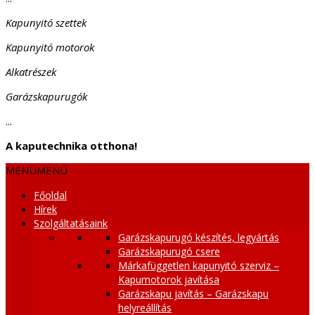
Kapunyitó szettek
Kapunyitó motorok
Alkatrészek
Garázskapurugók
...
A kaputechnika otthona!
MENÜ
MENÜ
Főoldal
Hírek
Szolgáltatásaink
Garázskapurugó készítés, legyártás
Garázskapurugó csere
Márkafüggetlen kapunyitó szerviz –
Kapumotorok javítása
Garázskapu javítás – Garázskapu
helyreállítás