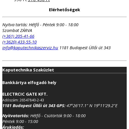
price
price
Elérhetőségek
was:
is:
354
310
990 Ft.
490 Ft.
Nyitva tartás:
Hétfő - Péntek 9:00 - 18:00
Szombat ZÁRVA
(+361) 205-41-66
(+3620) 433-55-10
info@kaputechnikaszerviz.hu
1181 Budapest Üllői út 343
Kaputechnika Szaküzlet
Bankkártya elfogadó hely
ELECTRCIC GATE KFT.
Adószám: 26547840-2-43
1181 Budapest Üllői út 343
GPS:
47°26’17.1″ N 19°11’29.2″E
Nyitvatartás:
Hétfő - Csütörtök 9:00 - 18:00
Péntek 9:00 - 15:00
Árukiadás: