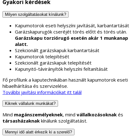
Gyakori kérdések
Milyen szolgáltatásokat kínálunk?
Kapumotorok eseti helyszíni javítását, karbantartását
Garázskapurugók cseréjét törés előtt és törés után.
Garázskapu torziórugó esetén akár 1 munkanap
alatt.
Szekcionált garázskapuk karbantartását
Kapumotorok telepítését
Szekcionált garázskapuk telepítését
Kapunyitó-távirányítók helyszíni feltanítását
Fő profilunk a kaputechnikában használt kapumotorok eseti
hibaelhárítása és szervizelése.
További javítási információkat itt talál
Kiknek vállalunk munkákat?
Mind
magánszemélyeknek
, mind
vállalkozásoknak
és
társasházaknak
kínálunk szolgáltatást.
Mennyi idő alatt érkezik ki a szerelő?