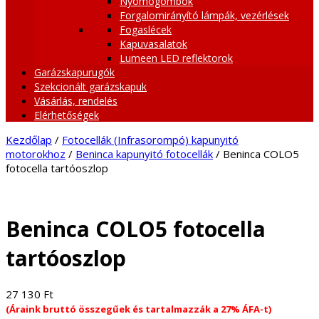
Nyomógombok
Forgalomirányító lámpák, vezérlések
Fogaslécek
Kapuvasalatok
Lumeen LED reflektorok
Garázskapurugók
Szekcionált garázskapuk
Vásárlás, rendelés
Elérhetőségek
Kezdőlap
/
Fotocellák (Infrasorompó) kapunyitó
motorokhoz
/
Beninca kapunyitó fotocellák
/ Beninca COLO5
fotocella tartóoszlop
Beninca COLO5 fotocella
tartóoszlop
27 130
Ft
(Áraink bruttó összegűek és tartalmazzák a 27% ÁFA-t)