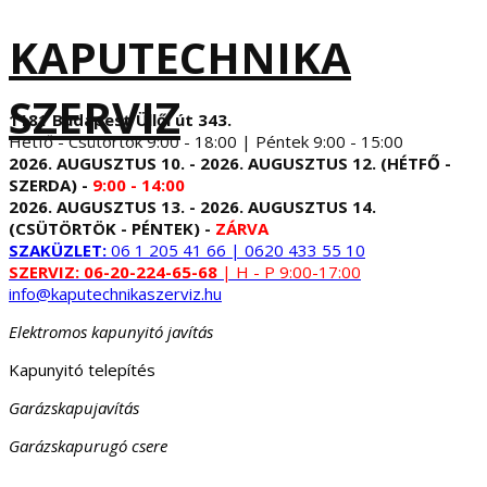
KAPUTECHNIKA
SZERVIZ
1181 Budapest Üllői út 343.
Hétfő - Csütörtök 9:00 - 18:00 | Péntek 9:00 - 15:00
2026. AUGUSZTUS 10. - 2026. AUGUSZTUS 12. (HÉTFŐ -
SZERDA) -
9:00 - 14:00
2026. AUGUSZTUS 13. - 2026. AUGUSZTUS 14.
(CSÜTÖRTÖK - PÉNTEK) -
ZÁRVA
SZAKÜZLET:
06 1 205 41 66 | 0620 433 55 10
SZERVIZ:
06-20-224-65-68
| H - P 9:00-17:00
info@kaputechnikaszerviz.hu
Elektromos kapunyitó javítás
Kapunyitó telepítés
Garázskapujavítás
Garázskapurugó csere
...