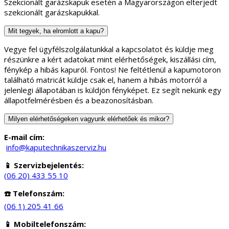
Szekcionált garázskapuk esetén a Magyarországon elterjedt
szekcionált garázskapukkal.
Mit tegyek, ha elromlott a kapu?
Vegye fel ügyfélszolgálatunkkal a kapcsolatot és küldje meg
részünkre a kért adatokat mint elérhetőségek, kiszállási cím,
fénykép a hibás kapuról. Fontos! Ne feltétlenül a kapumotoron
található matricát küldje csak el, hanem a hibás motorról a
jelenlegi állapotában is küldjön fényképet. Ez segít nekünk egy
állapotfelmérésben és a beazonosításban.
Milyen elérhetőségeken vagyunk elérhetőek és mikor?
E-mail cím:
info@kaputechnikaszerviz.hu
📱 Szervizbejelentés:
(06 20) 433 55 10
☎️ Telefonszám:
(06 1) 205 41 66
📱 Mobiltelefonszám: