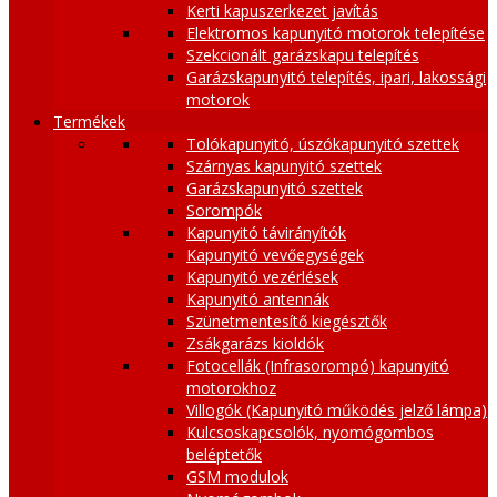
Kerti kapuszerkezet javítás
Elektromos kapunyitó motorok telepítése
Szekcionált garázskapu telepítés
Garázskapunyitó telepítés, ipari, lakossági
motorok
Termékek
Tolókapunyitó, úszókapunyitó szettek
Szárnyas kapunyitó szettek
Garázskapunyitó szettek
Sorompók
Kapunyitó távirányítók
Kapunyitó vevőegységek
Kapunyitó vezérlések
Kapunyitó antennák
Szünetmentesítő kiegésztők
Zsákgarázs kioldók
Fotocellák (Infrasorompó) kapunyitó
motorokhoz
Villogók (Kapunyitó működés jelző lámpa)
Kulcsoskapcsolók, nyomógombos
beléptetők
GSM modulok