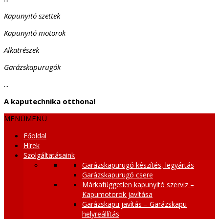
Kapunyitó szettek
Kapunyitó motorok
Alkatrészek
Garázskapurugók
...
A kaputechnika otthona!
MENÜ
MENÜ
Főoldal
Hírek
Szolgáltatásaink
Garázskapurugó készítés, legyártás
Garázskapurugó csere
Márkafüggetlen kapunyitó szerviz –
Kapumotorok javítása
Garázskapu javítás – Garázskapu
helyreállítás