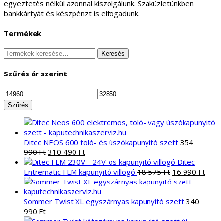
egyeztetés nélkül azonnal kiszolgálunk. Szaküzletünkben
bankkártyát és készpénzt is elfogadunk.
Termékek
Keresés
Keresés
a
következőre:
Szűrés ár szerint
Min
Max
ár
ár
Szűrés
Ditec NEOS 600 toló- és úszókapunyitó szett
354
Original
Current
990
Ft
310 490
Ft
price
price
Ditec
was:
is:
Original
Curr
Entrematic FLM kapunyitó villogó
18 575
Ft
16 990
Ft
354
310
price
pric
990 Ft.
490 Ft.
was:
is:
18
16
Sommer Twist XL egyszárnyas kapunyitó szett
340
575 Ft.
990 
990
Ft