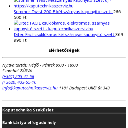
Sommer Twist 200 E kétszárnyas kapunyitó szett
266
500
Ft
Ditec Facil csuklókaros kétszárnyas kapunyitó szett
369
990
Ft
Elérhetőségek
Nyitva tartás:
Hétfő - Péntek 9:00 - 18:00
Szombat ZÁRVA
(+361) 205-41-66
(+3620) 433-55-10
info@kaputechnikaszerviz.hu
1181 Budapest Üllői út 343
Kaputechnika Szaküzlet
Bankkártya elfogadó hely