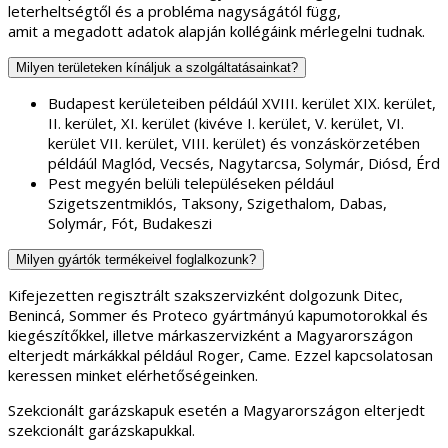
leterheltségtől és a probléma nagyságától függ,
amit a megadott adatok alapján kollégáink mérlegelni tudnak.
Milyen területeken kínáljuk a szolgáltatásainkat?
Budapest kerületeiben példáúl XVIII. kerület XIX. kerület,
II. kerület, XI. kerület (kivéve I. kerület, V. kerület, VI.
kerület VII. kerület, VIII. kerület) és vonzáskörzetében
példáúl Maglód, Vecsés, Nagytarcsa, Solymár, Diósd, Érd
Pest megyén belüli településeken például
Szigetszentmiklós, Taksony, Szigethalom, Dabas,
Solymár, Fót, Budakeszi
Milyen gyártók termékeivel foglalkozunk?
Kifejezetten regisztrált szakszervizként dolgozunk Ditec,
Benincá, Sommer és Proteco gyártmányú kapumotorokkal és
kiegészítőkkel, illetve márkaszervizként a Magyarországon
elterjedt márkákkal például Roger, Came. Ezzel kapcsolatosan
keressen minket elérhetőségeinken.
Szekcionált garázskapuk esetén a Magyarországon elterjedt
szekcionált garázskapukkal.