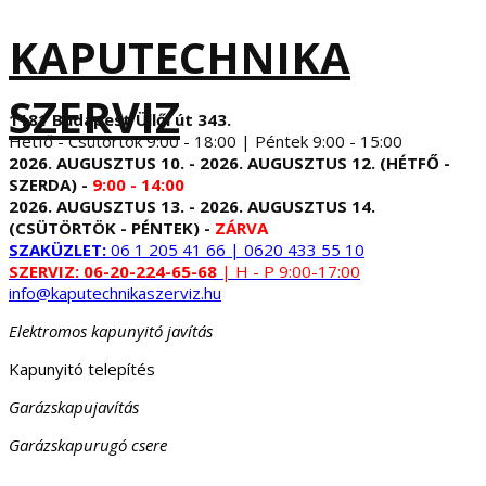
KAPUTECHNIKA
SZERVIZ
1181 Budapest Üllői út 343.
Hétfő - Csütörtök 9:00 - 18:00 | Péntek 9:00 - 15:00
2026. AUGUSZTUS 10. - 2026. AUGUSZTUS 12. (HÉTFŐ -
SZERDA) -
9:00 - 14:00
2026. AUGUSZTUS 13. - 2026. AUGUSZTUS 14.
(CSÜTÖRTÖK - PÉNTEK) -
ZÁRVA
SZAKÜZLET:
06 1 205 41 66 | 0620 433 55 10
SZERVIZ:
06-20-224-65-68
| H - P 9:00-17:00
info@kaputechnikaszerviz.hu
Elektromos kapunyitó javítás
Kapunyitó telepítés
Garázskapujavítás
Garázskapurugó csere
...