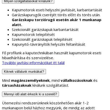
Milyen szolgáltatásokat kínálunk?
Kapumotorok eseti helyszíni javítását, karbantartását
Garázskapurugók cseréjét törés előtt és törés után.
Garázskapu torziórugó esetén akár 1 munkanap
alatt.
Szekcionált garázskapuk karbantartását
Kapumotorok telepítését
Szekcionált garázskapuk telepítését
Kapunyitó-távirányítók helyszíni feltanítását
Fő profilunk a kaputechnikában használt kapumotorok eseti
hibaelhárítása és szervizelése.
További javítási információkat itt talál
Kiknek vállalunk munkákat?
Mind
magánszemélyeknek
, mind
vállalkozásoknak
és
társasházaknak
kínálunk szolgáltatást.
Mennyi idő alatt érkezik ki a szerelő?
Ütemezési rendszerünknek köszönhetően akár 1-2
munkanapon belül házhoz megyünk, de mindig az adott