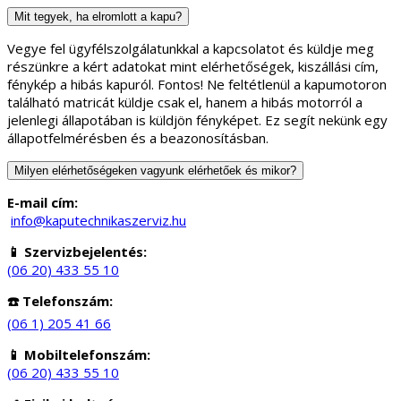
Mit tegyek, ha elromlott a kapu?
Vegye fel ügyfélszolgálatunkkal a kapcsolatot és küldje meg
részünkre a kért adatokat mint elérhetőségek, kiszállási cím,
fénykép a hibás kapuról. Fontos! Ne feltétlenül a kapumotoron
található matricát küldje csak el, hanem a hibás motorról a
jelenlegi állapotában is küldjön fényképet. Ez segít nekünk egy
állapotfelmérésben és a beazonosításban.
Milyen elérhetőségeken vagyunk elérhetőek és mikor?
E-mail cím:
info@kaputechnikaszerviz.hu
📱 Szervizbejelentés:
(06 20) 433 55 10
☎️ Telefonszám:
(06 1) 205 41 66
📱 Mobiltelefonszám:
(06 20) 433 55 10