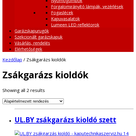
Nyomógombok
Forgalomirányító lámpák, vezérlések
Fogaslécek
Kapuvasalatok
Lumeen LED reflektorok
Garázskapurugók
Szekcionált garázskapuk
Vásárlás, rendelés
Elérhetőségek
Kezdőlap
/ Zsákgarázs kioldók
Zsákgarázs kioldók
Showing all 2 results
UL.BY zsákgarázs kioldó szett
14