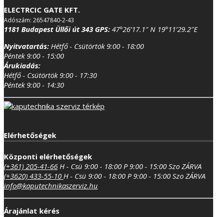
ELECTRCIC GATE KFT.
Adószám: 26547840-2-43
1181 Budapest Üllői út 343
GPS:
47°26’17.1″ N 19°11’29.2″E
Nyitvatartás:
Hétfő - Csütörtök 9:00 - 18:00
Péntek 9:00 - 15:00
Árukiadás:
Hétfő - Csütörtök 9:00 - 17:30
Péntek 9:00 - 14:30
Elérhetőségek
Központi elérhetőségek
(+361) 205-41-66
H - Csü 9:00 - 18:00
P 9:00 - 15:00
Szo ZÁRVA
(+3620) 433-55-10
H - Csü 9:00 - 18:00
P 9:00 - 15:00
Szo ZÁRVA
info@kaputechnikaszerviz.hu
Árajánlat kérés