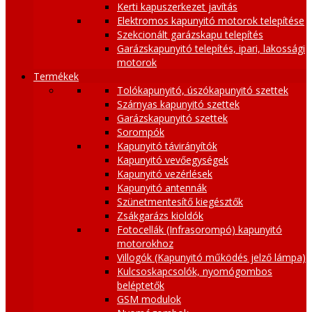
Kerti kapuszerkezet javítás
Elektromos kapunyitó motorok telepítése
Szekcionált garázskapu telepítés
Garázskapunyitó telepítés, ipari, lakossági
motorok
Termékek
Tolókapunyitó, úszókapunyitó szettek
Szárnyas kapunyitó szettek
Garázskapunyitó szettek
Sorompók
Kapunyitó távirányítók
Kapunyitó vevőegységek
Kapunyitó vezérlések
Kapunyitó antennák
Szünetmentesítő kiegésztők
Zsákgarázs kioldók
Fotocellák (Infrasorompó) kapunyitó
motorokhoz
Villogók (Kapunyitó működés jelző lámpa)
Kulcsoskapcsolók, nyomógombos
beléptetők
GSM modulok