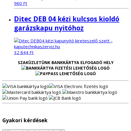
960
Ft
Ditec DEB 04 kézi kulcsos kioldó
garázskapu nyitóhoz
32 844
Ft
SZAKÜZLETÜNK BANKKÁRTYA ELFOGADÓ HELY
Gyakori kérdések