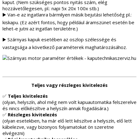
kaput. (Nem szükséges pontos nyitás szám, elég
hozzávetőlegesen, pl.: napi 5x 20x 100x stb.)
▶️ Van-e az ingatlanra bármilyen másik bejutási lehetőség pl.:
kiskapu. (Ez azért fontos, hogy például áramszünet esetén be
lehet-e jutni az ingatlan területére.)
▶️ Szárnyas kapuk esetében az oszlop szélessége és
vastagsága a következő paraméterek maghatározásához.
Teljes vagy részleges kivitelezés
✅
Teljes kivitelezés
(olyan, helyszín, ahol még nem volt kapuautomatika felszerelve
és nincs előkészítve a helyszín annak fogadására.)
✅
Részleges kivitelezés
(olyan esetekben, ha már elő lett készítve a helyszín, elő lett
kábelezve, vagy bizonyos folyamatokat ön szeretne
elvégezni)