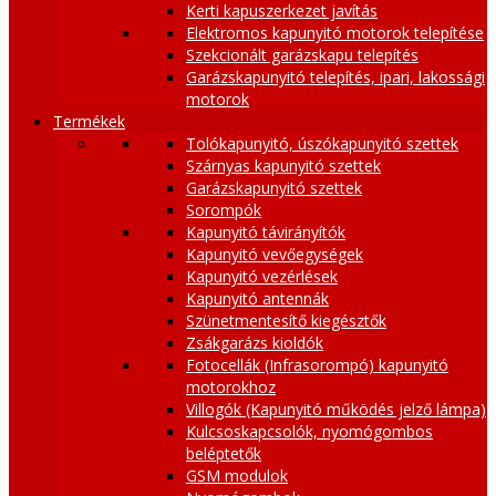
Kerti kapuszerkezet javítás
Elektromos kapunyitó motorok telepítése
Szekcionált garázskapu telepítés
Garázskapunyitó telepítés, ipari, lakossági
motorok
Termékek
Tolókapunyitó, úszókapunyitó szettek
Szárnyas kapunyitó szettek
Garázskapunyitó szettek
Sorompók
Kapunyitó távirányítók
Kapunyitó vevőegységek
Kapunyitó vezérlések
Kapunyitó antennák
Szünetmentesítő kiegésztők
Zsákgarázs kioldók
Fotocellák (Infrasorompó) kapunyitó
motorokhoz
Villogók (Kapunyitó működés jelző lámpa)
Kulcsoskapcsolók, nyomógombos
beléptetők
GSM modulok