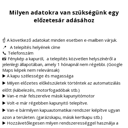
Milyen adatokra van szükségünk egy
előzetesár adásához
☝️ A következő adatokat minden esetben e-mailben várjuk.
📍 A telepítés helyének címe
📞 Telefonszám
📸 Fénykép a kapuról, a telepítés közvetlen helyszínéről a
jelenlegi állapotában, amely 1 hónapnál nem régebbi. (Google
Maps képek nem relevánsak)
▶️ A kapu szélessége és magassága
▶️ Milyen előzetes előkészületek történtek az automatizálás
előtt (kábelezés, motorfogadóbak stb.)
▶️ Van-e már felszerelve másik kapunyitómotor
▶️ Volt-e már régebben kapunyitó telepítve.
▶️ Van-e bármilyen kapuautomatikai rendszer kiépítve ugyan
azon a területen. (garázskapu, másik kertkapu stb.)
▶️ Hozzávetőlegesen milyen rendszerességgel használja a