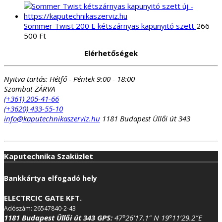
Sommer Twist 200 E kétszárnyas kapunyitó szett
266
500
Ft
Elérhetőségek
Nyitva tartás:
Hétfő - Péntek 9:00 - 18:00
Szombat ZÁRVA
(+361) 205-41-66
(+3620) 433-55-10
info@kaputechnikaszerviz.hu
1181 Budapest Üllői út 343
Kaputechnika Szaküzlet
Bankkártya elfogadó hely
ELECTRCIC GATE KFT.
Adószám: 26547840-2-43
1181 Budapest Üllői út 343
GPS:
47°26’17.1″ N 19°11’29.2″E