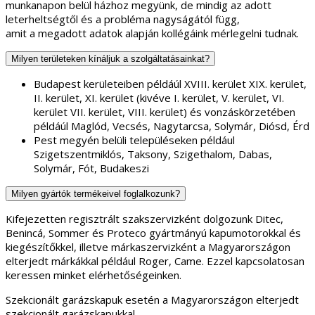
munkanapon belül házhoz megyünk, de mindig az adott
leterheltségtől és a probléma nagyságától függ,
amit a megadott adatok alapján kollégáink mérlegelni tudnak.
Milyen területeken kínáljuk a szolgáltatásainkat?
Budapest kerületeiben példáúl XVIII. kerület XIX. kerület,
II. kerület, XI. kerület (kivéve I. kerület, V. kerület, VI.
kerület VII. kerület, VIII. kerület) és vonzáskörzetében
példáúl Maglód, Vecsés, Nagytarcsa, Solymár, Diósd, Érd
Pest megyén belüli településeken például
Szigetszentmiklós, Taksony, Szigethalom, Dabas,
Solymár, Fót, Budakeszi
Milyen gyártók termékeivel foglalkozunk?
Kifejezetten regisztrált szakszervizként dolgozunk Ditec,
Benincá, Sommer és Proteco gyártmányú kapumotorokkal és
kiegészítőkkel, illetve márkaszervizként a Magyarországon
elterjedt márkákkal például Roger, Came. Ezzel kapcsolatosan
keressen minket elérhetőségeinken.
Szekcionált garázskapuk esetén a Magyarországon elterjedt
szekcionált garázskapukkal.