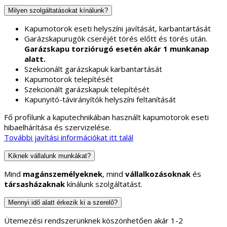
Milyen szolgáltatásokat kínálunk?
Kapumotorok eseti helyszíni javítását, karbantartását
Garázskapurugók cseréjét törés előtt és törés után.
Garázskapu torziórugó esetén akár 1 munkanap
alatt.
Szekcionált garázskapuk karbantartását
Kapumotorok telepítését
Szekcionált garázskapuk telepítését
Kapunyitó-távirányítók helyszíni feltanítását
Fő profilunk a kaputechnikában használt kapumotorok eseti
hibaelhárítása és szervizelése.
További javítási információkat itt talál
Kiknek vállalunk munkákat?
Mind
magánszemélyeknek
, mind
vállalkozásoknak
és
társasházaknak
kínálunk szolgáltatást.
Mennyi idő alatt érkezik ki a szerelő?
Ütemezési rendszerünknek köszönhetően akár 1-2