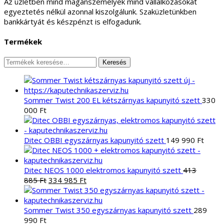
Az üzletben mind magánszemélyek mind vállalkozásokat
egyeztetés nélkül azonnal kiszolgálunk. Szaküzletünkben
bankkártyát és készpénzt is elfogadunk.
Termékek
Keresés
Keresés
a
következőre:
Sommer Twist 200 EL kétszárnyas kapunyitó szett
330
000
Ft
Ditec OBBI egyszárnyas kapunyitó szett
149 990
Ft
Ditec NEOS 1000 elektromos kapunyitó szett
413
Original
Current
885
Ft
334 985
Ft
price
price
was:
is:
413
334
Sommer Twist 350 egyszárnyas kapunyitó szett
289
885 Ft.
985 Ft.
990
Ft