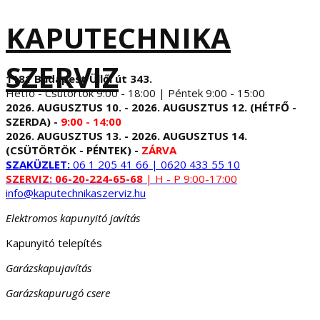
KAPUTECHNIKA
SZERVIZ
1181 Budapest Üllői út 343.
Hétfő - Csütörtök 9:00 - 18:00 | Péntek 9:00 - 15:00
2026. AUGUSZTUS 10. - 2026. AUGUSZTUS 12. (HÉTFŐ -
SZERDA) -
9:00 - 14:00
2026. AUGUSZTUS 13. - 2026. AUGUSZTUS 14.
(CSÜTÖRTÖK - PÉNTEK) -
ZÁRVA
SZAKÜZLET:
06 1 205 41 66 | 0620 433 55 10
SZERVIZ:
06-20-224-65-68
| H - P 9:00-17:00
info@kaputechnikaszerviz.hu
Elektromos kapunyitó javítás
Kapunyitó telepítés
Garázskapujavítás
Garázskapurugó csere
...