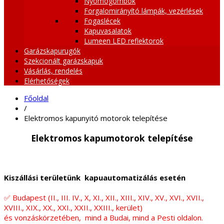
Nyomógombok
Forgalomirányító lámpák, vezérlések
Fogaslécek
Kapuvasalatok
Lumeen LED reflektorok
Garázskapurugók
Szekcionált garázskapuk
Vásárlás, rendelés
Elérhetőségek
Főoldal
/
Elektromos kapunyitó motorok telepítése
Elektromos kapumotorok telepítése
Kiszállási területünk
kapuautomatizálás esetén
✅ Budapest (II., III. IV., X, XI., XII., XIII., XIV., XV., XVI., XVII.,
XVIII., XIX., XX., XXI., XXII., XXIII., kerület)
és vonzáskörzetében, mind a Budai, mind a Pesti oldalon.