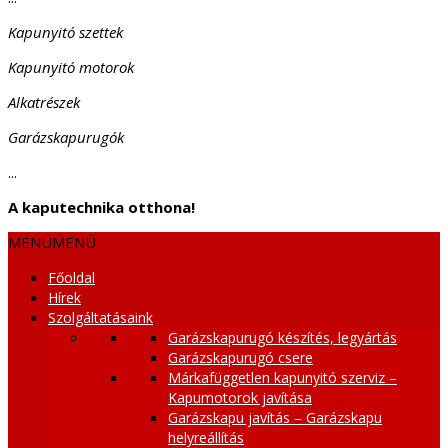
Kapunyitó szettek
Kapunyitó motorok
Alkatrészek
Garázskapurugók
...
A kaputechnika otthona!
MENÜ
MENÜ
Főoldal
Hírek
Szolgáltatásaink
Garázskapurugó készítés, legyártás
Garázskapurugó csere
Márkafüggetlen kapunyitó szerviz –
Kapumotorok javítása
Garázskapu javítás – Garázskapu
helyreállítás