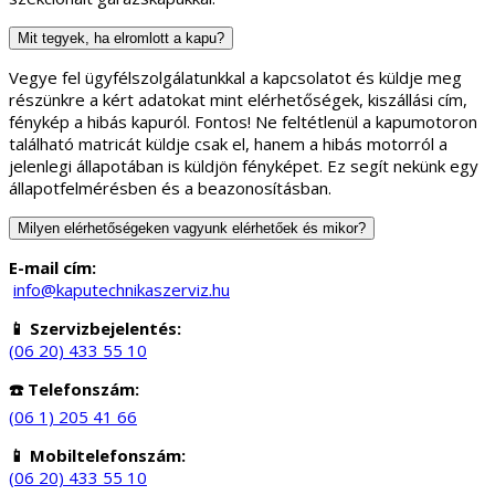
Mit tegyek, ha elromlott a kapu?
Vegye fel ügyfélszolgálatunkkal a kapcsolatot és küldje meg
részünkre a kért adatokat mint elérhetőségek, kiszállási cím,
fénykép a hibás kapuról. Fontos! Ne feltétlenül a kapumotoron
található matricát küldje csak el, hanem a hibás motorról a
jelenlegi állapotában is küldjön fényképet. Ez segít nekünk egy
állapotfelmérésben és a beazonosításban.
Milyen elérhetőségeken vagyunk elérhetőek és mikor?
E-mail cím:
info@kaputechnikaszerviz.hu
📱 Szervizbejelentés:
(06 20) 433 55 10
☎️ Telefonszám:
(06 1) 205 41 66
📱 Mobiltelefonszám:
(06 20) 433 55 10