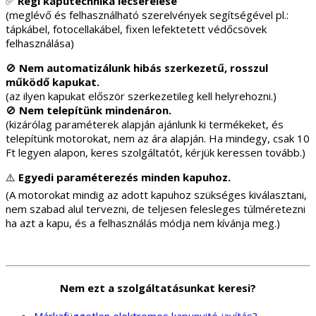
✅
Régi kaputechnika lecserélése
(meglévő és felhasználható szerelvények segítségével pl.:
tápkábel, fotocellakábel, fixen lefektetett védőcsövek
felhasználása)
🚫
Nem automatizálunk hibás szerkezetű, rosszul
működő kapukat.
(az ilyen kapukat először szerkezetileg kell helyrehozni.)
🚫
Nem telepítünk mindenáron.
(kizárólag paraméterek alapján ajánlunk ki termékeket, és
telepítünk motorokat, nem az ára alapján. Ha mindegy, csak 10
Ft legyen alapon, keres szolgáltatót, kérjük keressen tovább.)
⚠️
Egyedi paraméterezés minden kapuhoz.
(A motorokat mindig az adott kapuhoz szükséges kiválasztani,
nem szabad alul tervezni, de teljesen felesleges túlméretezni
ha azt a kapu, és a felhasználás módja nem kívánja meg.)
Nem ezt a szolgáltatásunkat keresi?