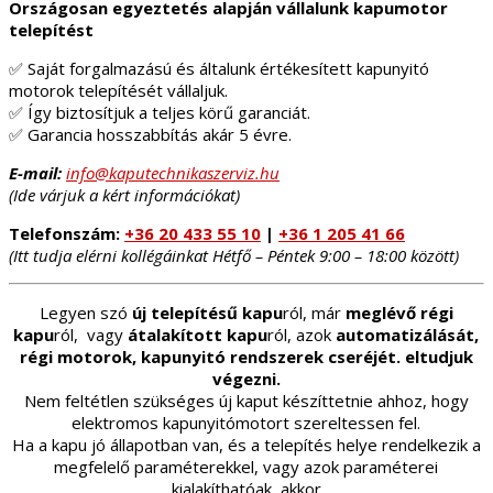
Országosan egyeztetés alapján vállalunk kapumotor
telepítést
✅ Saját forgalmazású és általunk értékesített kapunyitó
motorok telepítését vállaljuk.
✅ Így biztosítjuk a teljes körű garanciát.
✅ Garancia hosszabbítás akár 5 évre.
E-mail:
info@kaputechnikaszerviz.hu
(Ide várjuk a kért információkat)
Telefonszám:
+36 20 433 55 10
|
+36 1 205 41 66
(Itt tudja elérni kollégáinkat Hétfő – Péntek 9:00 – 18:00 között)
Legyen szó
új telepítésű kapu
ról, már
meglévő régi
kapu
ról, vagy
átalakított kapu
ról, azok
automatizálását,
régi motorok, kapunyitó rendszerek cseréjét. eltudjuk
végezni.
Nem feltétlen szükséges új kaput készíttetnie ahhoz, hogy
elektromos kapunyitómotort szereltessen fel.
Ha a kapu jó állapotban van, és a telepítés helye rendelkezik a
megfelelő paraméterekkel, vagy azok paraméterei
kialakíthatóak, akkor