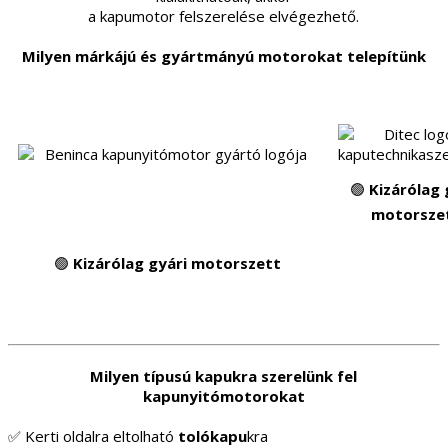
a kapumotor felszerelése elvégezhető.
Milyen márkájú és gyártmányú motorokat telepítünk
🟢
Kizárólag 
motorsze
🟢
Kizárólag gyári motorszett
Milyen típusú kapukra szerelünk fel
kapunyitómotorokat
✅ Kerti oldalra eltolható
tolókapu
kra