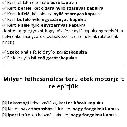
✅ Kerti oldalra eltolható
úszókapu
kra
✅ Kerti
befelé
, két oldalra
nyíló szárnyas kapu
kra
✅ Kerti
kifelé
, két oldalra
nyíló szárnyas kapu
kra
✅ Kert
befelé
nyíló
egyszárnyas kapu
kra
✅ Kerti
kifelé
nyíló
egyszárnyas
kapu
kra
(fontos megjegyezni, hogy köztérre nyíló kapuk engedélyét, a
helyi önkormányzatok szabályozzák, erre nekünk rálátásunk
nincs.)
✅
Szekcionált
felfelé nyíló
garázskapu
kra
✅ Felfelé nyíló
billenő garázskapu
kra
Milyen felhasználási területek motorjait
telepítjük
🆗
Lakossági
felhasználású,
kertes házak
kapui
ra
🆗 Kis és nagy
társasház
ak
kis-
és
nagy
forgalmú
kapu
ira
🆗
Ipari
területen használt
kis
– és
nagy forgalmú kapu
ira