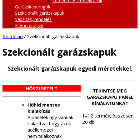
Lumeen LED reflektorok
Garázskapurugók
Szekcionált garázskapuk
Vásárlás, rendelés
Elérhetőségek
Kezdőlap
/ Szekcionált garázskapuk
Szekcionált garázskapuk
Szekcionált garázskapuk egyedi méretekkel.
HŐSZIGETELT
TEKINTSE MEG
GARÁZSKAPU PANEL
KÍNÁLATUNKAT
Hőhíd mentes
kialakítás
1–12 termék, összesen
A panelek úgy vannak
20 db
kialakítva, hogy azok
acéllemezei
nem találkoznak