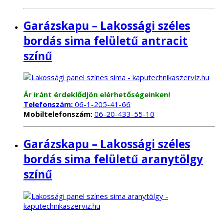
Garázskapu – Lakossági széles
bordás sima felületű antracit
színű
Ár iránt érdeklődjön elérhetőségeinken!
Telefonszám:
06-1-205-41-66
Mobiltelefonszám:
06-20-433-55-10
Garázskapu – Lakossági széles
bordás sima felületű aranytölgy
színű