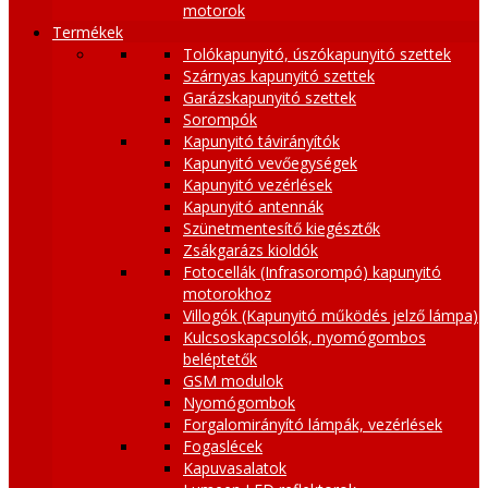
motorok
Termékek
Tolókapunyitó, úszókapunyitó szettek
Szárnyas kapunyitó szettek
Garázskapunyitó szettek
Sorompók
Kapunyitó távirányítók
Kapunyitó vevőegységek
Kapunyitó vezérlések
Kapunyitó antennák
Szünetmentesítő kiegésztők
Zsákgarázs kioldók
Fotocellák (Infrasorompó) kapunyitó
motorokhoz
Villogók (Kapunyitó működés jelző lámpa)
Kulcsoskapcsolók, nyomógombos
beléptetők
GSM modulok
Nyomógombok
Forgalomirányító lámpák, vezérlések
Fogaslécek
Kapuvasalatok