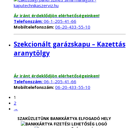
Ár iránt érdeklődjön elérhetőségeinken!
Telefonszám:
06-1-205-41-66
Mobiltelefonszám:
06-20-433-55-10
Szekcionált garázskapu – Kazettás
aranytölgy
Ár iránt érdeklődjön elérhetőségeinken!
Telefonszám:
06-1-205-41-66
Mobiltelefonszám:
06-20-433-55-10
1
2
→
SZAKÜZLETÜNK BANKKÁRTYA ELFOGADÓ HELY