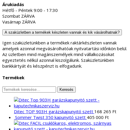
Árukiadás
Hétfő - Péntek 9:00 - 17:30
Szombat ZÁRVA
Vasárnap ZÁRVA
A szaküzletben a termékek készleten vannak és kik vásárolhatnak?
Igen szaküzletünkben a termékek raktárkészleten vannak
amelyek azonnal megvásárolhatóak nyitvatartási időnkön belül.
Az üzletben mind magánszemélyek mind vállalkozásokat
egyeztetés nélkül azonnal kiszolgálunk. Szaküzletünkben
bankkártyát és készpénzt is elfogadunk.
Termékek
Keresés
Keresés
a
következőre:
Ditec TOP 903H garázskapunyitó szett
168 265
Ft
Sommer Twist 350 kapunyitó szett
405 000
Ft