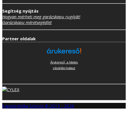
Segítség nyújtás
Hogyan mérheti meg garázskapu rugóját!
Garázskapu méretsegédlet
Partner oldalak
Árukereső, a hiteles
vásárlási kalauz
Kaputechnika Szerviz © 2015 - 2026