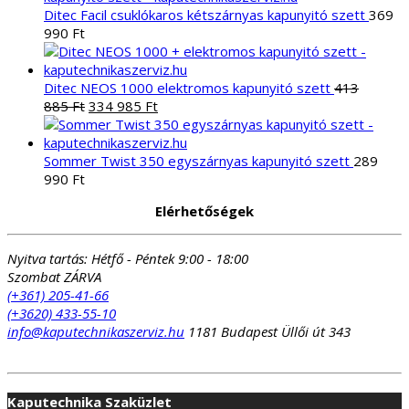
Ditec Facil csuklókaros kétszárnyas kapunyitó szett
369
990
Ft
Ditec NEOS 1000 elektromos kapunyitó szett
413
Original
Current
885
Ft
334 985
Ft
price
price
was:
is:
413
334
Sommer Twist 350 egyszárnyas kapunyitó szett
289
885 Ft.
985 Ft.
990
Ft
Elérhetőségek
Nyitva tartás:
Hétfő - Péntek 9:00 - 18:00
Szombat ZÁRVA
(+361) 205-41-66
(+3620) 433-55-10
info@kaputechnikaszerviz.hu
1181 Budapest Üllői út 343
Kaputechnika Szaküzlet