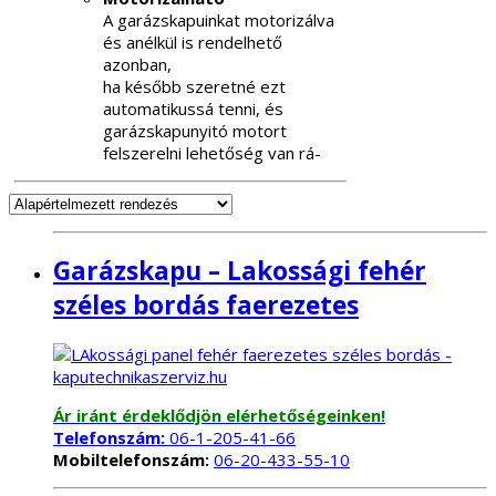
A garázskapuinkat motorizálva
és anélkül is rendelhető
azonban,
ha később szeretné ezt
automatikussá tenni, és
garázskapunyitó motort
felszerelni lehetőség van rá-
Garázskapu – Lakossági fehér
széles bordás faerezetes
Ár iránt érdeklődjön elérhetőségeinken!
Telefonszám:
06-1-205-41-66
Mobiltelefonszám:
06-20-433-55-10