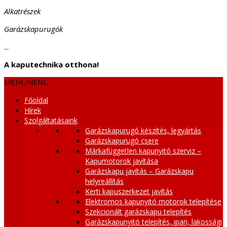
Alkatrészek
Garázskapurugók
...
A kaputechnika otthona!
MENÜ
MENÜ
Főoldal
Hírek
Szolgáltatásaink
Garázskapurugó készítés, legyártás
Garázskapurugó csere
Márkafüggetlen kapunyitó szerviz –
Kapumotorok javítása
Garázskapu javítás – Garázskapu
helyreállítás
Kerti kapuszerkezet javítás
Elektromos kapunyitó motorok telepítése
Szekcionált garázskapu telepítés
Garázskapunyitó telepítés, ipari, lakossági