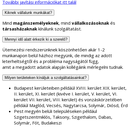
További javítási információkat itt talál
Kiknek vállalunk munkákat?
Mind
magánszemélyeknek
, mind
vállalkozásoknak
és
társasházaknak
kínálunk szolgáltatást.
Mennyi idő alatt érkezik ki a szerelő?
Ütemezési rendszerünknek köszönhetően akár 1-2
munkanapon belül házhoz megyünk, de mindig az adott
leterheltségtől és a probléma nagyságától függ,
amit a megadott adatok alapján kollégáink mérlegelni tudnak.
Milyen területeken kínáljuk a szolgáltatásainkat?
Budapest kerületeiben példáúl XVIII. kerület XIX. kerület,
II. kerület, XI. kerület (kivéve I. kerület, V. kerület, VI.
kerület VII. kerület, VIII. kerület) és vonzáskörzetében
példáúl Maglód, Vecsés, Nagytarcsa, Solymár, Diósd, Érd
Pest megyén belüli településeken például
Szigetszentmiklós, Taksony, Szigethalom, Dabas,
Solymár, Fót, Budakeszi