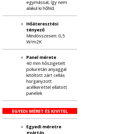
egymással, így nem
alakul ki hőhíd.
Hőáteresztési
tényező
Mindösszesen: 0,5
W/m2K
Panel mérete
40 mm hőszigetelt
poliuretán anyaggal
kitöltött zárt cellás
horganyzott
acélkerettel ellátott
panelek
EGYEDI MÉRET ÉS KIVITEL
Egyedi méretre
gyártás