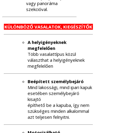
vagy panoráma
szekcióval.
KÜLÖNBÖZŐ VASALATOK, KIEGÉSZÍTŐK
A helyigényeknek
megfelelően
Több vasalattípus közül
választhat a helyigényeknek
megfelelően
Beépített személybejáró
Mind lakossági, mind ipari kapuk
esetében személybejáró
kisajtó
építhető be a kapuba, így nem
szükséges minden alkalommal
azt teljesen felnyitni.
Motorizálható