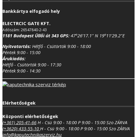
Bankkártya elfogadó hely
ELECTRCIC GATE KFT.
Adószám: 26547840-2-43
1181 Budapest Üllői út 343
GPS:
47°26’17.1″ N 19°11’29.2″E
Nyitvatartás:
Hétfő - Csütörtök 9:00 - 18:00
Péntek 9:00 - 15:00
Árukiadás:
Hétfő - Csütörtök 9:00 - 17:30
Péntek 9:00 - 14:30
Elérhetőségek
Központi elérhetőségek
(+361) 205-41-66
H - Csü 9:00 - 18:00
P 9:00 - 15:00
Szo ZÁRVA
(+3620) 433-55-10
H - Csü 9:00 - 18:00
P 9:00 - 15:00
Szo ZÁRVA
info@kaputechnikaszerviz.hu