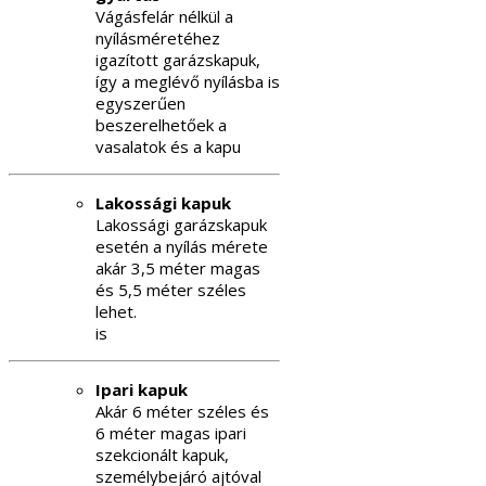
Vágásfelár nélkül a
nyílásméretéhez
igazított garázskapuk,
így a meglévő nyílásba is
egyszerűen
beszerelhetőek a
vasalatok és a kapu
Lakossági kapuk
Lakossági garázskapuk
esetén a nyílás mérete
akár 3,5 méter magas
és 5,5 méter széles
lehet.
is
Ipari kapuk
Akár 6 méter széles és
6 méter magas ipari
szekcionált kapuk,
személybejáró ajtóval