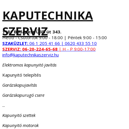
KAPUTECHNIKA
SZERVIZ
1181 Budapest Üllői út 343.
Hétfő - Csütörtök 9:00 - 18:00 | Péntek 9:00 - 15:00
SZAKÜZLET:
06 1 205 41 66 | 0620 433 55 10
SZERVIZ:
06-20-224-65-68
| H - P 9:00-17:00
info@kaputechnikaszerviz.hu
Elektromos kapunyitó javítás
Kapunyitó telepítés
Garázskapujavítás
Garázskapurugó csere
...
Kapunyitó szettek
Kapunyitó motorok