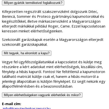
Milyen gyártók termékeivel foglalkozunk?
Kifejezetten regisztrált szakszervizként dolgozunk Ditec,
Benincá, Sommer és Proteco gyártmányú kapumotorokkal és
kiegészítőkkel, illetve márkaszervizként a Magyarországon
elterjedt márkákkal például Roger, Came. Ezzel kapcsolatosan
keressen minket elérhetőségeinken.
Szekcionált garázskapuk esetén a Magyarországon elterjedt
szekcionált garázskapukkal.
Mit tegyek, ha elromlott a kapu?
Vegye fel ügyfélszolgálatunkkal a kapcsolatot és küldje meg
részünkre a kért adatokat mint elérhetőségek, kiszállási cím,
fénykép a hibás kapuról. Fontos! Ne feltétlenül a kapumotoron
található matricát küldje csak el, hanem a hibás motorról a
jelenlegi állapotában is küldjön fényképet. Ez segít nekünk egy
állapotfelmérésben és a beazonosításban.
Milyen elérhetőségeken vagyunk elérhetőek és mikor?
E-mail cím:
info@kaputechnikaszerviz.hu