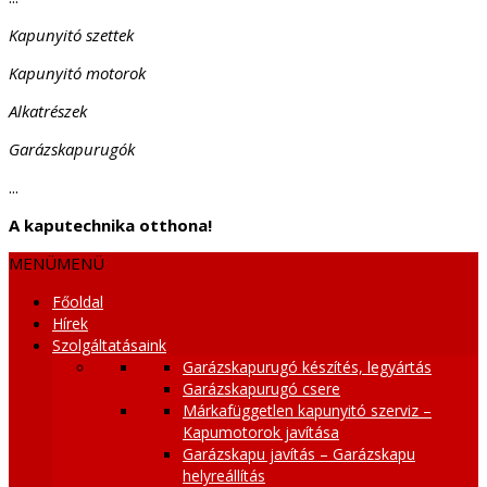
Kapunyitó szettek
Kapunyitó motorok
Alkatrészek
Garázskapurugók
...
A kaputechnika otthona!
MENÜ
MENÜ
Főoldal
Hírek
Szolgáltatásaink
Garázskapurugó készítés, legyártás
Garázskapurugó csere
Márkafüggetlen kapunyitó szerviz –
Kapumotorok javítása
Garázskapu javítás – Garázskapu
helyreállítás