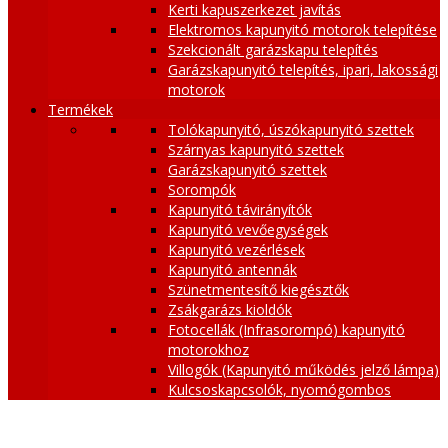
Kerti kapuszerkezet javítás
Elektromos kapunyitó motorok telepítése
Szekcionált garázskapu telepítés
Garázskapunyitó telepítés, ipari, lakossági
motorok
Termékek
Tolókapunyitó, úszókapunyitó szettek
Szárnyas kapunyitó szettek
Garázskapunyitó szettek
Sorompók
Kapunyitó távirányítók
Kapunyitó vevőegységek
Kapunyitó vezérlések
Kapunyitó antennák
Szünetmentesítő kiegésztők
Zsákgarázs kioldók
Fotocellák (Infrasorompó) kapunyitó
motorokhoz
Villogók (Kapunyitó működés jelző lámpa)
Kulcsoskapcsolók, nyomógombos
beléptetők
GSM modulok