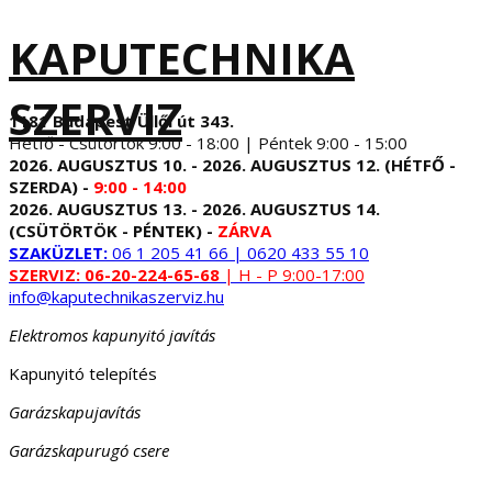
KAPUTECHNIKA
SZERVIZ
1181 Budapest Üllői út 343.
Hétfő - Csütörtök 9:00 - 18:00 | Péntek 9:00 - 15:00
2026. AUGUSZTUS 10. - 2026. AUGUSZTUS 12. (HÉTFŐ -
SZERDA) -
9:00 - 14:00
2026. AUGUSZTUS 13. - 2026. AUGUSZTUS 14.
(CSÜTÖRTÖK - PÉNTEK) -
ZÁRVA
SZAKÜZLET:
06 1 205 41 66 | 0620 433 55 10
SZERVIZ:
06-20-224-65-68
| H - P 9:00-17:00
info@kaputechnikaszerviz.hu
Elektromos kapunyitó javítás
Kapunyitó telepítés
Garázskapujavítás
Garázskapurugó csere
...