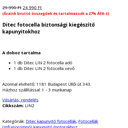
Original
Current
29 990
Ft
24 990
Ft
price
price
(Áraink bruttó összegűek és tartalmazzák a 27% ÁFA-t)
was:
is:
Ditec fotocella biztonsági kiegészítő
29
24
990 Ft.
990 Ft.
kapunyitokhoz
A doboz tartalma
1 db Ditec LIN 2 fotocella adó
1 db Ditec LIN 2 fotocella vevő
Azonnal elvihető:
1181 Budapest Üllői út 343.
Házhoz szállítással:
1 - 3 munkanap
Vásárlás, rendelés
Cikkszám:
LIN2
Kategóriák:
Ditec kapunyitó fotocellák
,
Fotocellák
(Infrasorompó) kapunyitó motorokhoz