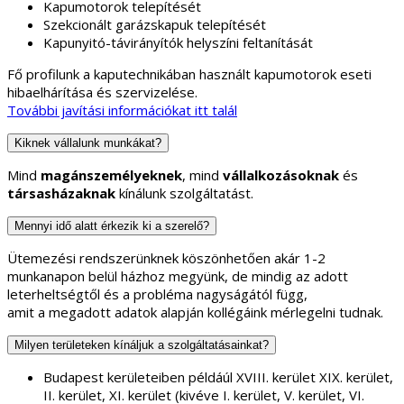
Kapumotorok telepítését
Szekcionált garázskapuk telepítését
Kapunyitó-távirányítók helyszíni feltanítását
Fő profilunk a kaputechnikában használt kapumotorok eseti
hibaelhárítása és szervizelése.
További javítási információkat itt talál
Kiknek vállalunk munkákat?
Mind
magánszemélyeknek
, mind
vállalkozásoknak
és
társasházaknak
kínálunk szolgáltatást.
Mennyi idő alatt érkezik ki a szerelő?
Ütemezési rendszerünknek köszönhetően akár 1-2
munkanapon belül házhoz megyünk, de mindig az adott
leterheltségtől és a probléma nagyságától függ,
amit a megadott adatok alapján kollégáink mérlegelni tudnak.
Milyen területeken kínáljuk a szolgáltatásainkat?
Budapest kerületeiben példáúl XVIII. kerület XIX. kerület,
II. kerület, XI. kerület (kivéve I. kerület, V. kerület, VI.