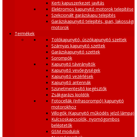
Kerti kapuszerkezet javítás
Elektromos kapunyitó motorok telepítése
Szekcionált garázskapu telepítés
Garázskapunyitó telepítés, ipari, lakossági
motorok
Termékek
Tolókapunyitó, úszókapunyitó szettek
Szárnyas kapunyitó szettek
Garázskapunyitó szettek
Sorompók
Kapunyitó távirányítók
Kapunyitó vevőegységek
Kapunyitó vezérlések
Kapunyitó antennák
Szünetmentesítő kiegésztők
Zsákgarázs kioldók
Fotocellák (Infrasorompó) kapunyitó
motorokhoz
Villogók (Kapunyitó működés jelző lámpa)
Kulcsoskapcsolók, nyomógombos
beléptetők
GSM modulok