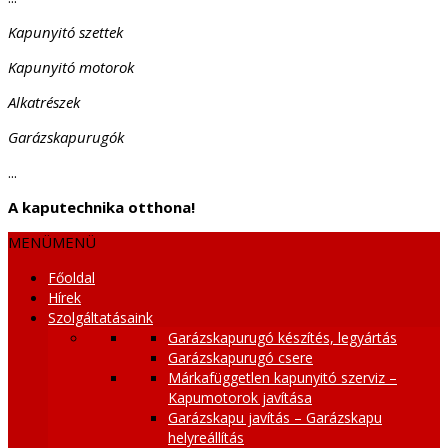
Kapunyitó szettek
Kapunyitó motorok
Alkatrészek
Garázskapurugók
...
A kaputechnika otthona!
MENÜ
MENÜ
Főoldal
Hírek
Szolgáltatásaink
Garázskapurugó készítés, legyártás
Garázskapurugó csere
Márkafüggetlen kapunyitó szerviz –
Kapumotorok javítása
Garázskapu javítás – Garázskapu
helyreállítás