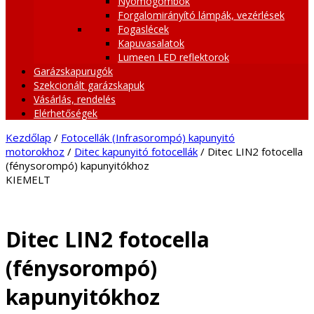
Nyomógombok
Forgalomirányító lámpák, vezérlések
Fogaslécek
Kapuvasalatok
Lumeen LED reflektorok
Garázskapurugók
Szekcionált garázskapuk
Vásárlás, rendelés
Elérhetőségek
Kezdőlap
/
Fotocellák (Infrasorompó) kapunyitó
motorokhoz
/
Ditec kapunyitó fotocellák
/ Ditec LIN2 fotocella
(fénysorompó) kapunyitókhoz
KIEMELT
Ditec LIN2 fotocella
(fénysorompó)
kapunyitókhoz