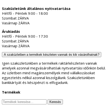
Szaküzletünk általános nyitvatartása
Hétfő - Péntek 9:00 - 18:00
Szombat ZÁRVA
Vasárnap ZÁRVA
Árukiadás
Hétfő - Péntek 9:00 - 17:30
Szombat ZÁRVA
Vasárnap ZÁRVA
A szaküzletben a termékek készleten vannak és kik vásárolhatnak?
Igen szaküzletünkben a termékek raktárkészleten vannak
amelyek azonnal megvásárolhatóak nyitvatartási időnkön belül.
Az üzletben mind magánszemélyek mind vállalkozásokat
egyeztetés nélkül azonnal kiszolgálunk. Szaküzletünkben
bankkártyát és készpénzt is elfogadunk.
Termékek
Keresés
Keresés
a