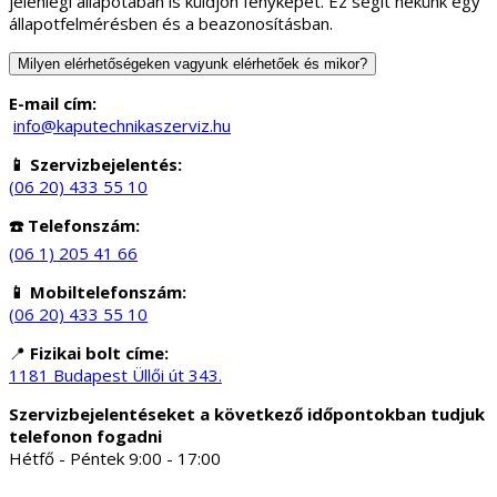
jelenlegi állapotában is küldjön fényképet. Ez segít nekünk egy
állapotfelmérésben és a beazonosításban.
Milyen elérhetőségeken vagyunk elérhetőek és mikor?
E-mail cím:
info@kaputechnikaszerviz.hu
📱 Szervizbejelentés:
(06 20) 433 55 10
☎️ Telefonszám:
(06 1) 205 41 66
📱 Mobiltelefonszám:
(06 20) 433 55 10
📍
Fizikai bolt címe:
1181 Budapest Üllői út 343.
Szervizbejelentéseket a következő időpontokban tudjuk
telefonon fogadni
Hétfő - Péntek 9:00 - 17:00