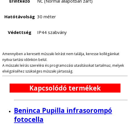
Érintkező
NC (Normál állapotban zárt)
Hatótávolság
30 méter
Védettség
IP44 szabvány
Amennyiben a keresett műszaki leírást nem találja, keresse kollégáinkat
nyitva tartási időnkön belül.
A műszaki leírás szerelési és programozási utasításokat tartalmaz, melyek
elvégzéséhez szükséges műszaki jártasság.
Kapcsolódó termékek
Beninca Pupilla infrasorompó
fotocella