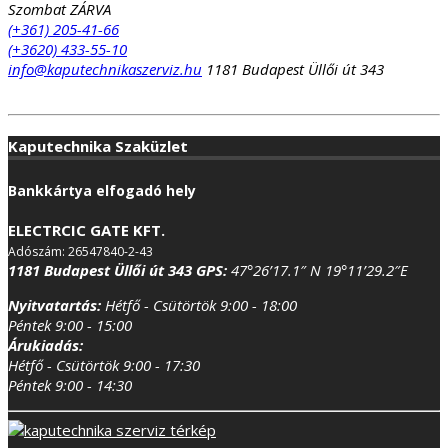
Szombat ZÁRVA
(+361) 205-41-66
(+3620) 433-55-10
info@kaputechnikaszerviz.hu
1181 Budapest Üllői út 343
Kaputechnika Szaküzlet
Bankkártya elfogadó hely
ELECTRCIC GATE KFT.
Adószám: 26547840-2-43
1181 Budapest Üllői út 343
GPS:
47°26’17.1″ N 19°11’29.2″E
Nyitvatartás:
Hétfő - Csütörtök 9:00 - 18:00
Péntek 9:00 - 15:00
Árukiadás:
Hétfő - Csütörtök 9:00 - 17:30
Péntek 9:00 - 14:30