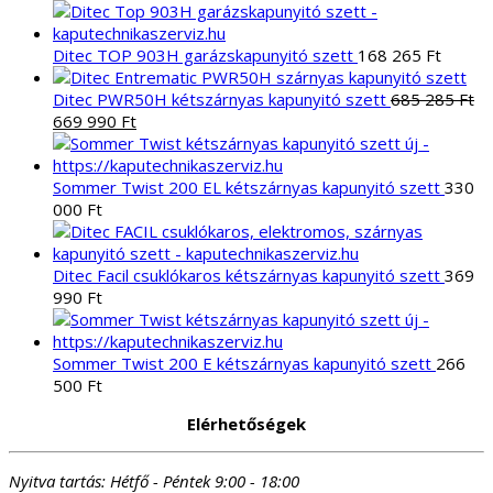
következőre:
Ditec TOP 903H garázskapunyitó szett
168 265
Ft
Ditec PWR50H kétszárnyas kapunyitó szett
685 285
Ft
Original
Current
669 990
Ft
price
price
was:
is:
685
669
Sommer Twist 200 EL kétszárnyas kapunyitó szett
330
285 Ft.
990 Ft.
000
Ft
Ditec Facil csuklókaros kétszárnyas kapunyitó szett
369
990
Ft
Sommer Twist 200 E kétszárnyas kapunyitó szett
266
500
Ft
Elérhetőségek
Nyitva tartás:
Hétfő - Péntek 9:00 - 18:00