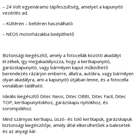
– 24 Volt egyenáramú tápfeszültség, amelyet a kapunyitó
vezérlés ad.
– Kültéren – beltéren használható
– NEOS motorházakba beépíthető
Biztonsági kiegészítő, amely a fotocellák közötti akadályt
érzékeli, így megakadályozza, hogy a kertkapunyitó,
garázskapunyitó, vagy bármilyen kaput működtető
berendezés rázárjon emberre, állatra, autókra, vagy bármilyen
olyan akadályra, ami a kapunyitó útjában lenne, és a fotocella
vonalában található.
Ideális kiegészítő Ditec Neos, Ditec OBBI, Ditec Facil, Ditec
TOP, kertkapunyitokhoz, garázskapu nyitókhoz, és
sorompókhoz.
Mind szárnyas kertkapu, úszó- és toló kertkapuk, garázskapuk
biztonsági kiegészítője, amely által elkerülhetőek a balesetek
és az anyagi kár.