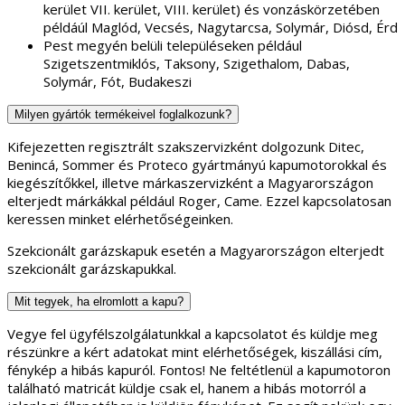
kerület VII. kerület, VIII. kerület) és vonzáskörzetében
példáúl Maglód, Vecsés, Nagytarcsa, Solymár, Diósd, Érd
Pest megyén belüli településeken például
Szigetszentmiklós, Taksony, Szigethalom, Dabas,
Solymár, Fót, Budakeszi
Milyen gyártók termékeivel foglalkozunk?
Kifejezetten regisztrált szakszervizként dolgozunk Ditec,
Benincá, Sommer és Proteco gyártmányú kapumotorokkal és
kiegészítőkkel, illetve márkaszervizként a Magyarországon
elterjedt márkákkal például Roger, Came. Ezzel kapcsolatosan
keressen minket elérhetőségeinken.
Szekcionált garázskapuk esetén a Magyarországon elterjedt
szekcionált garázskapukkal.
Mit tegyek, ha elromlott a kapu?
Vegye fel ügyfélszolgálatunkkal a kapcsolatot és küldje meg
részünkre a kért adatokat mint elérhetőségek, kiszállási cím,
fénykép a hibás kapuról. Fontos! Ne feltétlenül a kapumotoron
található matricát küldje csak el, hanem a hibás motorról a