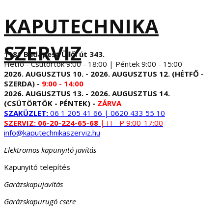
KAPUTECHNIKA
SZERVIZ
1181 Budapest Üllői út 343.
Hétfő - Csütörtök 9:00 - 18:00 | Péntek 9:00 - 15:00
2026. AUGUSZTUS 10. - 2026. AUGUSZTUS 12. (HÉTFŐ -
SZERDA) -
9:00 - 14:00
2026. AUGUSZTUS 13. - 2026. AUGUSZTUS 14.
(CSÜTÖRTÖK - PÉNTEK) -
ZÁRVA
SZAKÜZLET:
06 1 205 41 66 | 0620 433 55 10
SZERVIZ:
06-20-224-65-68
| H - P 9:00-17:00
info@kaputechnikaszerviz.hu
Elektromos kapunyitó javítás
Kapunyitó telepítés
Garázskapujavítás
Garázskapurugó csere
...