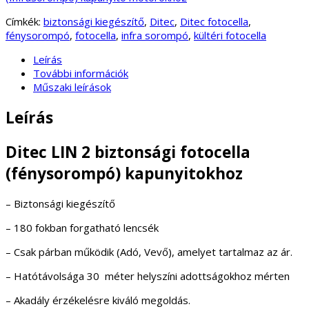
Címkék:
biztonsági kiegészítő
,
Ditec
,
Ditec fotocella
,
fénysorompó
,
fotocella
,
infra sorompó
,
kültéri fotocella
Leírás
További információk
Műszaki leírások
Leírás
Ditec LIN 2 biztonsági fotocella
(fénysorompó) kapunyitokhoz
– Biztonsági kiegészítő
– 180 fokban forgatható lencsék
– Csak párban működik (Adó, Vevő), amelyet tartalmaz az ár.
– Hatótávolsága 30 méter helyszíni adottságokhoz mérten
– Akadály érzékelésre kiváló megoldás.