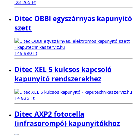
23 265
Ft
Ditec OBBI egyszárnyas kapunyitó
szett
149 990
Ft
Ditec XEL 5 kulcsos kapcsoló
kapunyitó rendszerekhez
14 835
Ft
Ditec AXP2 fotocella
(infrasorompó) kapunyitókhoz