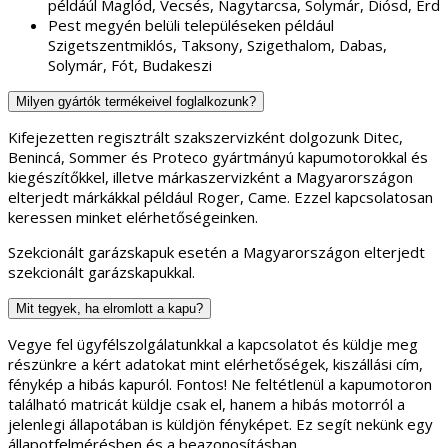
példáúl Maglód, Vecsés, Nagytarcsa, Solymár, Diósd, Érd
Pest megyén belüli településeken például
Szigetszentmiklós, Taksony, Szigethalom, Dabas,
Solymár, Fót, Budakeszi
Milyen gyártók termékeivel foglalkozunk?
Kifejezetten regisztrált szakszervizként dolgozunk Ditec,
Benincá, Sommer és Proteco gyártmányú kapumotorokkal és
kiegészítőkkel, illetve márkaszervizként a Magyarországon
elterjedt márkákkal például Roger, Came. Ezzel kapcsolatosan
keressen minket elérhetőségeinken.
Szekcionált garázskapuk esetén a Magyarországon elterjedt
szekcionált garázskapukkal.
Mit tegyek, ha elromlott a kapu?
Vegye fel ügyfélszolgálatunkkal a kapcsolatot és küldje meg
részünkre a kért adatokat mint elérhetőségek, kiszállási cím,
fénykép a hibás kapuról. Fontos! Ne feltétlenül a kapumotoron
található matricát küldje csak el, hanem a hibás motorról a
jelenlegi állapotában is küldjön fényképet. Ez segít nekünk egy
állapotfelmérésben és a beazonosításban.