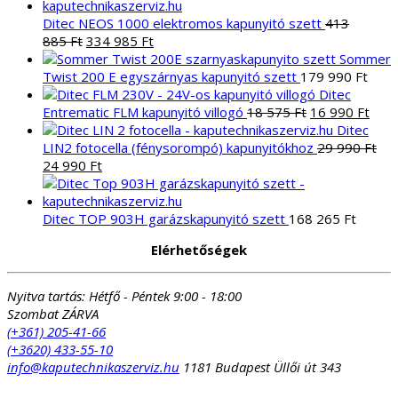
Ditec NEOS 1000 elektromos kapunyitó szett
413
Original
Current
885
Ft
334 985
Ft
price
price
Sommer
was:
is:
Twist 200 E egyszárnyas kapunyitó szett
179 990
Ft
413
334
Ditec
885 Ft.
985 Ft.
Original
Curr
Entrematic FLM kapunyitó villogó
18 575
Ft
16 990
Ft
price
pric
Ditec
was:
is:
LIN2 fotocella (fénysorompó) kapunyitókhoz
29 990
Ft
Original
Current
18
16
24 990
Ft
price
price
575 Ft.
990 
was:
is:
29
24
Ditec TOP 903H garázskapunyitó szett
168 265
Ft
990 Ft.
990 Ft.
Elérhetőségek
Nyitva tartás:
Hétfő - Péntek 9:00 - 18:00
Szombat ZÁRVA
(+361) 205-41-66
(+3620) 433-55-10
info@kaputechnikaszerviz.hu
1181 Budapest Üllői út 343