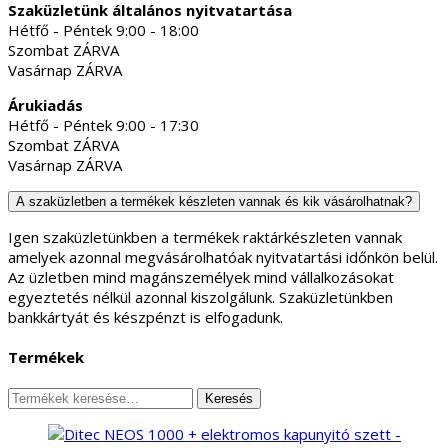
Szaküzletünk általános nyitvatartása
Hétfő - Péntek 9:00 - 18:00
Szombat ZÁRVA
Vasárnap ZÁRVA
Árukiadás
Hétfő - Péntek 9:00 - 17:30
Szombat ZÁRVA
Vasárnap ZÁRVA
A szaküzletben a termékek készleten vannak és kik vásárolhatnak?
Igen szaküzletünkben a termékek raktárkészleten vannak
amelyek azonnal megvásárolhatóak nyitvatartási időnkön belül.
Az üzletben mind magánszemélyek mind vállalkozásokat
egyeztetés nélkül azonnal kiszolgálunk. Szaküzletünkben
bankkártyát és készpénzt is elfogadunk.
Termékek
Keresés
Keresés
a
következőre: