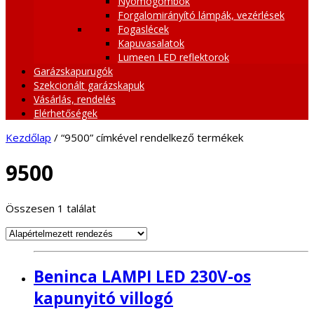
Nyomógombok
Forgalomirányító lámpák, vezérlések
Fogaslécek
Kapuvasalatok
Lumeen LED reflektorok
Garázskapurugók
Szekcionált garázskapuk
Vásárlás, rendelés
Elérhetőségek
Kezdőlap
/ “9500” címkével rendelkező termékek
9500
Összesen 1 találat
Beninca LAMPI LED 230V-os
kapunyitó villogó