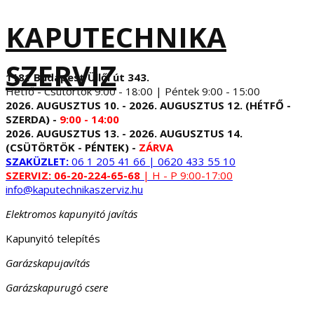
KAPUTECHNIKA
SZERVIZ
1181 Budapest Üllői út 343.
Hétfő - Csütörtök 9:00 - 18:00 | Péntek 9:00 - 15:00
2026. AUGUSZTUS 10. - 2026. AUGUSZTUS 12. (HÉTFŐ -
SZERDA) -
9:00 - 14:00
2026. AUGUSZTUS 13. - 2026. AUGUSZTUS 14.
(CSÜTÖRTÖK - PÉNTEK) -
ZÁRVA
SZAKÜZLET:
06 1 205 41 66 | 0620 433 55 10
SZERVIZ:
06-20-224-65-68
| H - P 9:00-17:00
info@kaputechnikaszerviz.hu
Elektromos kapunyitó javítás
Kapunyitó telepítés
Garázskapujavítás
Garázskapurugó csere
...