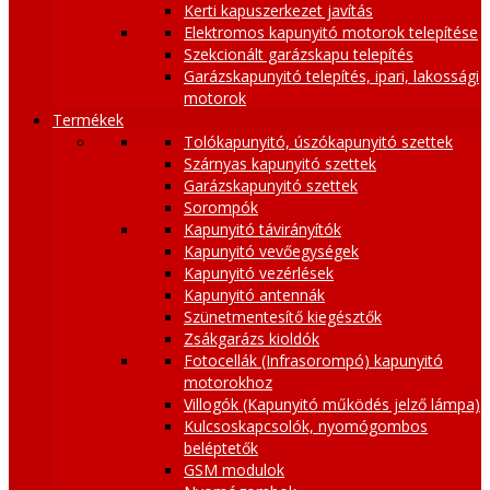
Kerti kapuszerkezet javítás
Elektromos kapunyitó motorok telepítése
Szekcionált garázskapu telepítés
Garázskapunyitó telepítés, ipari, lakossági
motorok
Termékek
Tolókapunyitó, úszókapunyitó szettek
Szárnyas kapunyitó szettek
Garázskapunyitó szettek
Sorompók
Kapunyitó távirányítók
Kapunyitó vevőegységek
Kapunyitó vezérlések
Kapunyitó antennák
Szünetmentesítő kiegésztők
Zsákgarázs kioldók
Fotocellák (Infrasorompó) kapunyitó
motorokhoz
Villogók (Kapunyitó működés jelző lámpa)
Kulcsoskapcsolók, nyomógombos
beléptetők
GSM modulok