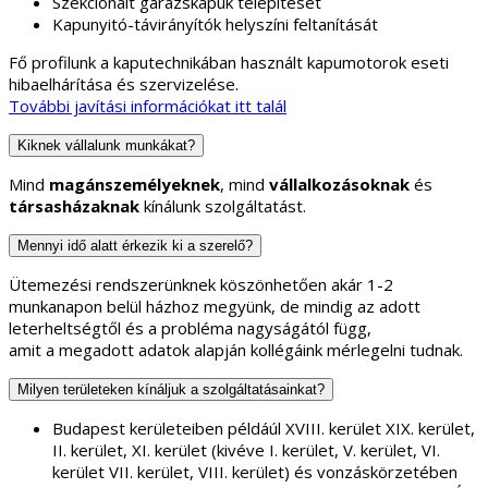
Szekcionált garázskapuk telepítését
Kapunyitó-távirányítók helyszíni feltanítását
Fő profilunk a kaputechnikában használt kapumotorok eseti
hibaelhárítása és szervizelése.
További javítási információkat itt talál
Kiknek vállalunk munkákat?
Mind
magánszemélyeknek
, mind
vállalkozásoknak
és
társasházaknak
kínálunk szolgáltatást.
Mennyi idő alatt érkezik ki a szerelő?
Ütemezési rendszerünknek köszönhetően akár 1-2
munkanapon belül házhoz megyünk, de mindig az adott
leterheltségtől és a probléma nagyságától függ,
amit a megadott adatok alapján kollégáink mérlegelni tudnak.
Milyen területeken kínáljuk a szolgáltatásainkat?
Budapest kerületeiben példáúl XVIII. kerület XIX. kerület,
II. kerület, XI. kerület (kivéve I. kerület, V. kerület, VI.
kerület VII. kerület, VIII. kerület) és vonzáskörzetében