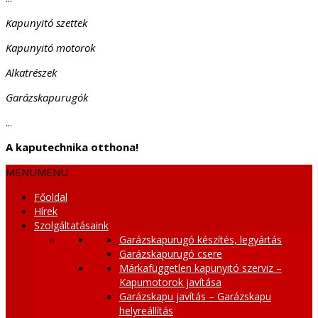
Kapunyitó szettek
Kapunyitó motorok
Alkatrészek
Garázskapurugók
...
A kaputechnika otthona!
MENÜ
MENÜ
Főoldal
Hírek
Szolgáltatásaink
Garázskapurugó készítés, legyártás
Garázskapurugó csere
Márkafüggetlen kapunyitó szerviz –
Kapumotorok javítása
Garázskapu javítás – Garázskapu
helyreállítás