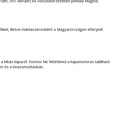
. kerület, VIII. kerület) és vonzáskörzetében példáúl Maglód,
kkel, illetve márkaszervizként a Magyarországon elterjedt
 a hibás kapuról. Fontos! Ne feltétlenül a kapumotoron található
ben és a beazonosításban.