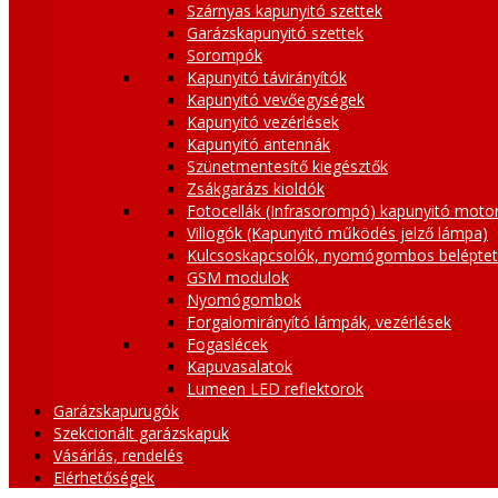
Szárnyas kapunyitó szettek
Garázskapunyitó szettek
Sorompók
Kapunyitó távirányítók
Kapunyitó vevőegységek
Kapunyitó vezérlések
Kapunyitó antennák
Szünetmentesítő kiegésztők
Zsákgarázs kioldók
Fotocellák (Infrasorompó) kapunyitó moto
Villogók (Kapunyitó működés jelző lámpa)
Kulcsoskapcsolók, nyomógombos belépte
GSM modulok
Nyomógombok
Forgalomirányító lámpák, vezérlések
Fogaslécek
Kapuvasalatok
Lumeen LED reflektorok
Garázskapurugók
Szekcionált garázskapuk
Vásárlás, rendelés
Elérhetőségek