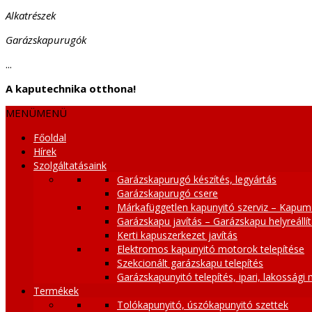
Alkatrészek
Garázskapurugók
...
A kaputechnika otthona!
MENÜ
MENÜ
Főoldal
Hírek
Szolgáltatásaink
Garázskapurugó készítés, legyártás
Garázskapurugó csere
Márkafüggetlen kapunyitó szerviz – Kapum
Garázskapu javítás – Garázskapu helyreállí
Kerti kapuszerkezet javítás
Elektromos kapunyitó motorok telepítése
Szekcionált garázskapu telepítés
Garázskapunyitó telepítés, ipari, lakossági
Termékek
Tolókapunyitó, úszókapunyitó szettek