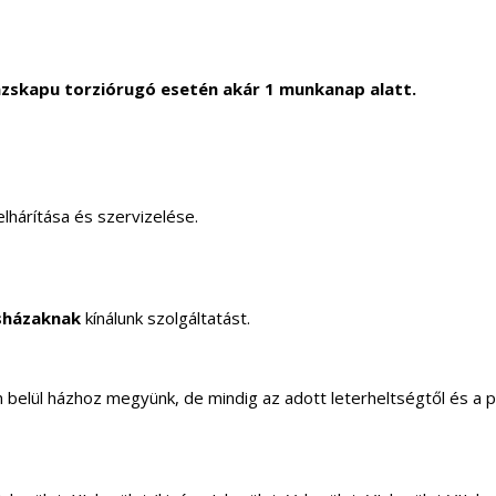
zskapu torziórugó esetén akár 1 munkanap alatt.
lhárítása és szervizelése.
sházaknak
kínálunk szolgáltatást.
elül házhoz megyünk, de mindig az adott leterheltségtől és a 