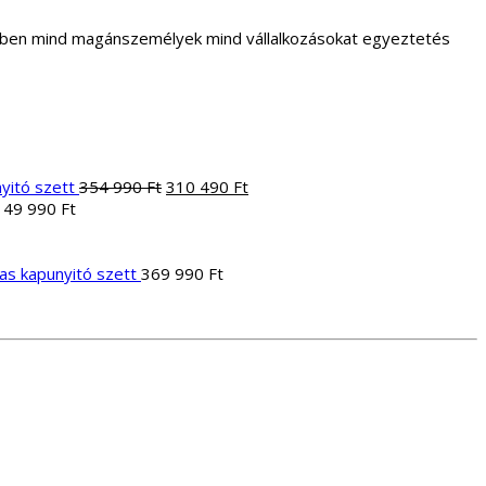
letben mind magánszemélyek mind vállalkozásokat egyeztetés
Original
Current
yitó szett
354 990
Ft
310 490
Ft
price
price
149 990
Ft
was:
is:
354
310
990 Ft.
490 Ft.
yas kapunyitó szett
369 990
Ft