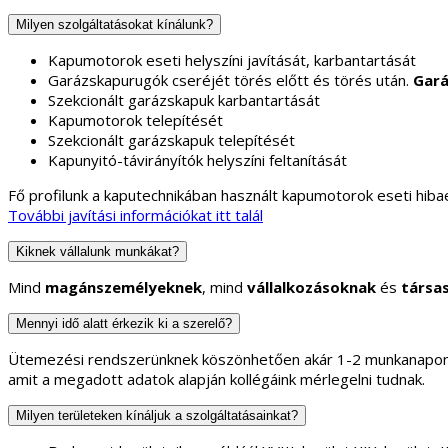
Milyen szolgáltatásokat kínálunk?
Kapumotorok eseti helyszíni javítását, karbantartását
Garázskapurugók cseréjét törés előtt és törés után.
Gará
Szekcionált garázskapuk karbantartását
Kapumotorok telepítését
Szekcionált garázskapuk telepítését
Kapunyitó-távirányítók helyszíni feltanítását
Fő profilunk a kaputechnikában használt kapumotorok eseti hibae
További javítási információkat itt talál
Kiknek vállalunk munkákat?
Mind
magánszemélyeknek
, mind
vállalkozásoknak
és
társa
Mennyi idő alatt érkezik ki a szerelő?
Ütemezési rendszerünknek köszönhetően akár 1-2 munkanapon b
amit a megadott adatok alapján kollégáink mérlegelni tudnak.
Milyen területeken kínáljuk a szolgáltatásainkat?