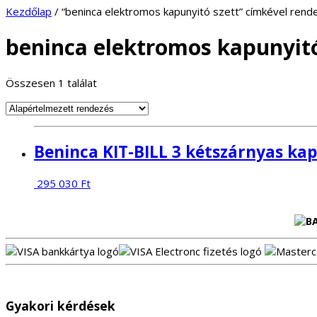
Kezdőlap
/ “beninca elektromos kapunyitó szett” címkével ren
beninca elektromos kapunyitó
Összesen 1 találat
Beninca KIT-BILL 3 kétszárnyas kap
295 030
Ft
Gyakori kérdések