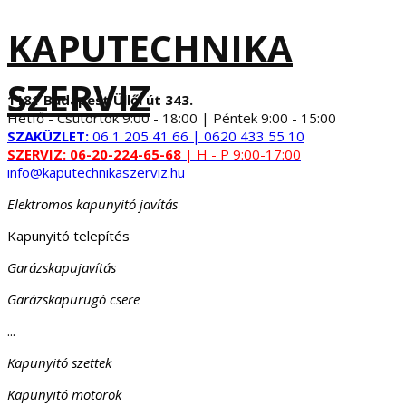
KAPUTECHNIKA
SZERVIZ
1181 Budapest Üllői út 343.
Hétfő - Csütörtök 9:00 - 18:00 | Péntek 9:00 - 15:00
SZAKÜZLET:
06 1 205 41 66 | 0620 433 55 10
SZERVIZ:
06-20-224-65-68
| H - P 9:00-17:00
info@kaputechnikaszerviz.hu
Elektromos kapunyitó javítás
Kapunyitó telepítés
Garázskapujavítás
Garázskapurugó csere
...
Kapunyitó szettek
Kapunyitó motorok