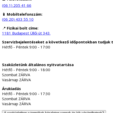
(06 1) 205 41 66
📱 Mobiltelefonszám:
(06 20) 433 55 10
📍
Fizikai bolt címe:
1181 Budapest Üllői út 343.
Szervizbejelentéseket a következő időpontokban tudjuk 
Hétfő - Péntek 9:00 - 17:00
Szaküzletünk általános nyitvatartása
Hétfő - Péntek 9:00 - 18:00
Szombat ZÁRVA
Vasárnap ZÁRVA
Árukiadás
Hétfő - Péntek 9:00 - 17:30
Szombat ZÁRVA
Vasárnap ZÁRVA
A szaküzletben a termékek készleten vannak és kik vásárolhatnak?