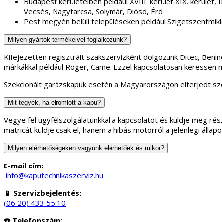
Budapest kerületeiben példáúl XVIII. kerület XIX. kerület, II.
Vecsés, Nagytarcsa, Solymár, Diósd, Érd
Pest megyén belüli településeken például Szigetszentmikl
Milyen gyártók termékeivel foglalkozunk?
Kifejezetten regisztrált szakszervizként dolgozunk Ditec, Ben
márkákkal például Roger, Came. Ezzel kapcsolatosan keressen 
Szekcionált garázskapuk esetén a Magyarországon elterjedt sze
Mit tegyek, ha elromlott a kapu?
Vegye fel ügyfélszolgálatunkkal a kapcsolatot és küldje meg rész
matricát küldje csak el, hanem a hibás motorról a jelenlegi áll
Milyen elérhetőségeken vagyunk elérhetőek és mikor?
E-mail cím:
info@kaputechnikaszerviz.hu
📱 Szervizbejelentés:
(06 20) 433 55 10
☎️ Telefonszám: