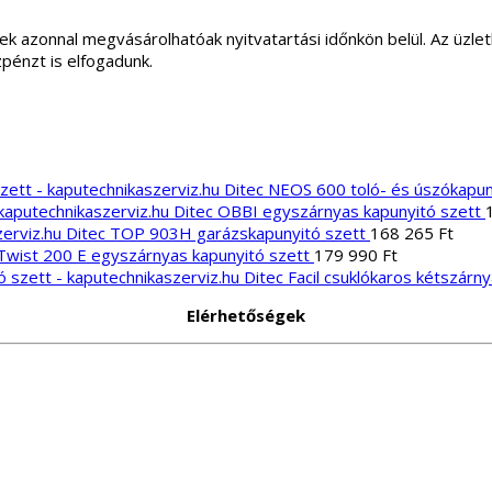
ek azonnal megvásárolhatóak nyitvatartási időnkön belül. Az üz
zpénzt is elfogadunk.
Ditec NEOS 600 toló- és úszókapun
Ditec OBBI egyszárnyas kapunyitó szett
Ditec TOP 903H garázskapunyitó szett
168 265
Ft
wist 200 E egyszárnyas kapunyitó szett
179 990
Ft
Ditec Facil csuklókaros kétszárn
Elérhetőségek