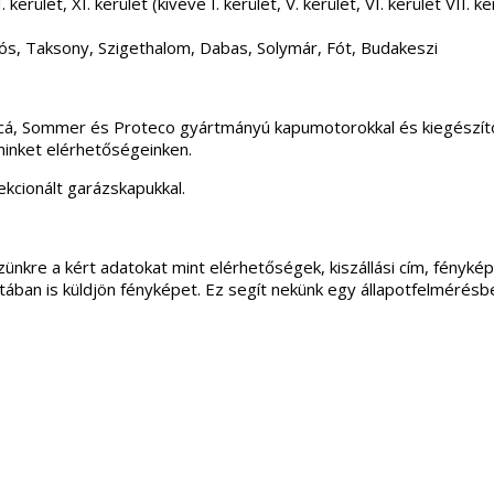
 kerület, XI. kerület (kivéve I. kerület, V. kerület, VI. kerület VII
ós, Taksony, Szigethalom, Dabas, Solymár, Fót, Budakeszi
incá, Sommer és Proteco gyártmányú kapumotorokkal és kiegészítő
minket elérhetőségeinken.
kcionált garázskapukkal.
ünkre a kért adatokat mint elérhetőségek, kiszállási cím, fénykép
apotában is küldjön fényképet. Ez segít nekünk egy állapotfelmérés