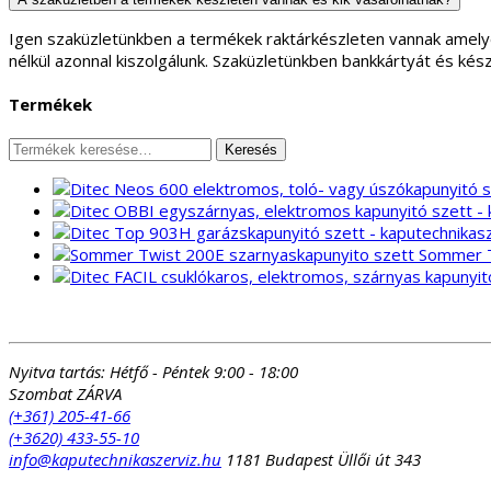
Igen szaküzletünkben a termékek raktárkészleten vannak amely
nélkül azonnal kiszolgálunk. Szaküzletünkben bankkártyát és kés
Termékek
Keresés
Keresés
a
következőre:
Sommer T
Nyitva tartás:
Hétfő - Péntek 9:00 - 18:00
Szombat ZÁRVA
(+361) 205-41-66
(+3620) 433-55-10
info@kaputechnikaszerviz.hu
1181 Budapest Üllői út 343