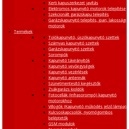
Kerti kapuszerkezet javítás
Elektromos kapunyitó motorok telepítése
Szekcionált garázskapu telepítés
Garázskapunyitó telepítés, ipari, lakossági
motorok
Termékek
Tolókapunyitó, úszókapunyitó szettek
Szárnyas kapunyitó szettek
Garázskapunyitó szettek
Sorompók
Kapunyitó távirányítók
Kapunyitó vevőegységek
Kapunyitó vezérlések
Kapunyitó antennák
Szünetmentesítő kiegésztők
Zsákgarázs kioldók
Fotocellák (Infrasorompó) kapunyitó
motorokhoz
Villogók (Kapunyitó működés jelző lámpa)
Kulcsoskapcsolók, nyomógombos
beléptetők
GSM modulok