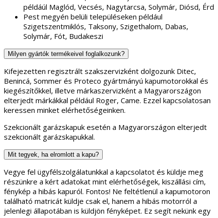
példáúl Maglód, Vecsés, Nagytarcsa, Solymár, Diósd, Érd
Pest megyén belüli településeken például
Szigetszentmiklós, Taksony, Szigethalom, Dabas,
Solymár, Fót, Budakeszi
Milyen gyártók termékeivel foglalkozunk?
Kifejezetten regisztrált szakszervizként dolgozunk Ditec,
Benincá, Sommer és Proteco gyártmányú kapumotorokkal és
kiegészítőkkel, illetve márkaszervizként a Magyarországon
elterjedt márkákkal például Roger, Came. Ezzel kapcsolatosan
keressen minket elérhetőségeinken.
Szekcionált garázskapuk esetén a Magyarországon elterjedt
szekcionált garázskapukkal.
Mit tegyek, ha elromlott a kapu?
Vegye fel ügyfélszolgálatunkkal a kapcsolatot és küldje meg
részünkre a kért adatokat mint elérhetőségek, kiszállási cím,
fénykép a hibás kapuról. Fontos! Ne feltétlenül a kapumotoron
található matricát küldje csak el, hanem a hibás motorról a
jelenlegi állapotában is küldjön fényképet. Ez segít nekünk egy