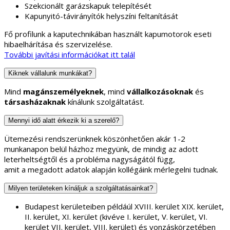
Szekcionált garázskapuk telepítését
Kapunyitó-távirányítók helyszíni feltanítását
Fő profilunk a kaputechnikában használt kapumotorok eseti
hibaelhárítása és szervizelése.
További javítási információkat itt talál
Kiknek vállalunk munkákat?
Mind
magánszemélyeknek
, mind
vállalkozásoknak
és
társasházaknak
kínálunk szolgáltatást.
Mennyi idő alatt érkezik ki a szerelő?
Ütemezési rendszerünknek köszönhetően akár 1-2
munkanapon belül házhoz megyünk, de mindig az adott
leterheltségtől és a probléma nagyságától függ,
amit a megadott adatok alapján kollégáink mérlegelni tudnak.
Milyen területeken kínáljuk a szolgáltatásainkat?
Budapest kerületeiben példáúl XVIII. kerület XIX. kerület,
II. kerület, XI. kerület (kivéve I. kerület, V. kerület, VI.
kerület VII. kerület, VIII. kerület) és vonzáskörzetében