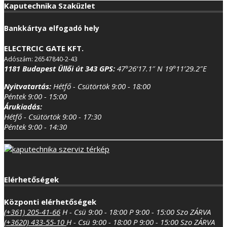
Kaputechnika Szaküzlet
Bankkártya elfogadó hely
ELECTRCIC GATE KFT.
Adószám: 26547840-2-43
1181 Budapest Üllői út 343
GPS:
47°26’17.1″ N 19°11’29.2″E
Nyitvatartás:
Hétfő - Csütörtök 9:00 - 18:00
Péntek 9:00 - 15:00
Árukiadás:
Hétfő - Csütörtök 9:00 - 17:30
Péntek 9:00 - 14:30
Elérhetőségek
Központi elérhetőségek
(+361) 205-41-66
H - Csü 9:00 - 18:00
P 9:00 - 15:00
Szo ZÁRVA
(+3620) 433-55-10
H - Csü 9:00 - 18:00
P 9:00 - 15:00
Szo ZÁRVA