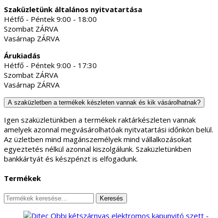
Szaküzletünk általános nyitvatartása
Hétfő - Péntek 9:00 - 18:00
Szombat ZÁRVA
Vasárnap ZÁRVA
Árukiadás
Hétfő - Péntek 9:00 - 17:30
Szombat ZÁRVA
Vasárnap ZÁRVA
A szaküzletben a termékek készleten vannak és kik vásárolhatnak?
Igen szaküzletünkben a termékek raktárkészleten vannak
amelyek azonnal megvásárolhatóak nyitvatartási időnkön belül.
Az üzletben mind magánszemélyek mind vállalkozásokat
egyeztetés nélkül azonnal kiszolgálunk. Szaküzletünkben
bankkártyát és készpénzt is elfogadunk.
Termékek
Keresés
Keresés
a
következőre: