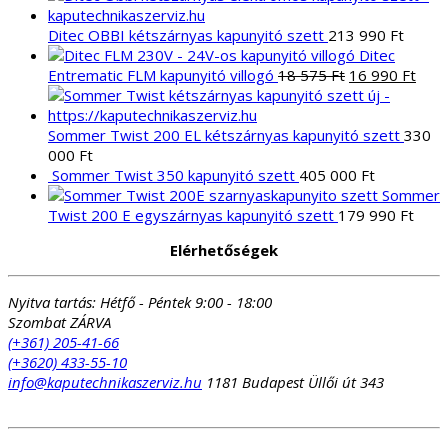
Ditec OBBI kétszárnyas kapunyitó szett
213 990
Ft
Ditec
Original
Curr
Entrematic FLM kapunyitó villogó
18 575
Ft
16 990
Ft
price
pric
was:
is:
18
16
Sommer Twist 200 EL kétszárnyas kapunyitó szett
330
575 Ft.
990 
000
Ft
Sommer Twist 350 kapunyitó szett
405 000
Ft
Sommer
Twist 200 E egyszárnyas kapunyitó szett
179 990
Ft
Elérhetőségek
Nyitva tartás:
Hétfő - Péntek 9:00 - 18:00
Szombat ZÁRVA
(+361) 205-41-66
(+3620) 433-55-10
info@kaputechnikaszerviz.hu
1181 Budapest Üllői út 343