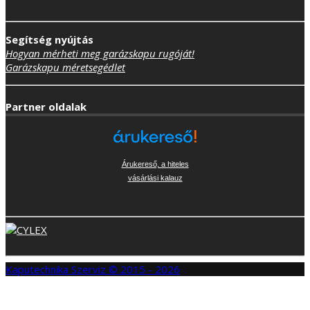
Segítség nyújtás
Hogyan mérheti meg garázskapu rugóját!
Garázskapu méretsegédlet
Partner oldalak
Árukereső, a hiteles
vásárlási kalauz
Kaputechnika Szerviz © 2015 - 2026