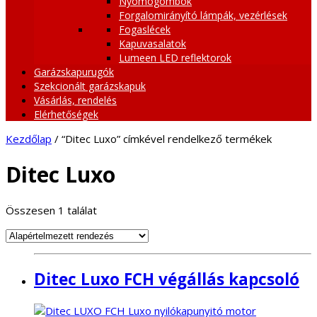
Nyomógombok
Forgalomirányító lámpák, vezérlések
Fogaslécek
Kapuvasalatok
Lumeen LED reflektorok
Garázskapurugók
Szekcionált garázskapuk
Vásárlás, rendelés
Elérhetőségek
Kezdőlap
/ “Ditec Luxo” címkével rendelkező termékek
Ditec Luxo
Összesen 1 találat
Ditec Luxo FCH végállás kapcsoló