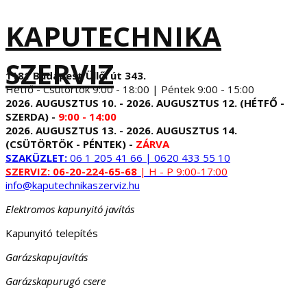
KAPUTECHNIKA
SZERVIZ
1181 Budapest Üllői út 343.
Hétfő - Csütörtök 9:00 - 18:00 | Péntek 9:00 - 15:00
2026. AUGUSZTUS 10. - 2026. AUGUSZTUS 12. (HÉTFŐ -
SZERDA) -
9:00 - 14:00
2026. AUGUSZTUS 13. - 2026. AUGUSZTUS 14.
(CSÜTÖRTÖK - PÉNTEK) -
ZÁRVA
SZAKÜZLET:
06 1 205 41 66 | 0620 433 55 10
SZERVIZ:
06-20-224-65-68
| H - P 9:00-17:00
info@kaputechnikaszerviz.hu
Elektromos kapunyitó javítás
Kapunyitó telepítés
Garázskapujavítás
Garázskapurugó csere
...