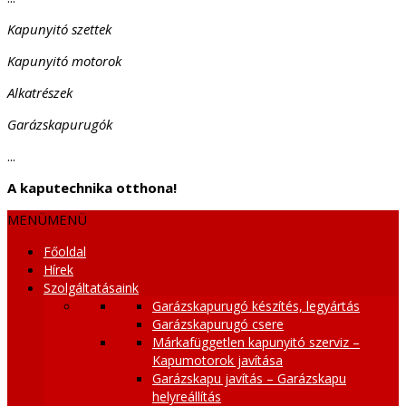
Kapunyitó szettek
Kapunyitó motorok
Alkatrészek
Garázskapurugók
...
A kaputechnika otthona!
MENÜ
MENÜ
Főoldal
Hírek
Szolgáltatásaink
Garázskapurugó készítés, legyártás
Garázskapurugó csere
Márkafüggetlen kapunyitó szerviz –
Kapumotorok javítása
Garázskapu javítás – Garázskapu
helyreállítás