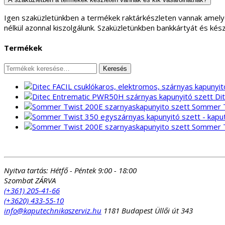
Igen szaküzletünkben a termékek raktárkészleten vannak amely
nélkül azonnal kiszolgálunk. Szaküzletünkben bankkártyát és kés
Termékek
Keresés
Keresés
a
következőre:
Di
Sommer T
Sommer T
Nyitva tartás:
Hétfő - Péntek 9:00 - 18:00
Szombat ZÁRVA
(+361) 205-41-66
(+3620) 433-55-10
info@kaputechnikaszerviz.hu
1181 Budapest Üllői út 343