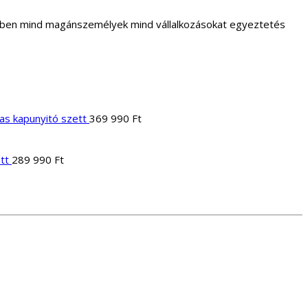
letben mind magánszemélyek mind vállalkozásokat egyeztetés
yas kapunyitó szett
369 990
Ft
Current
price
s:
tt
289 990
Ft
669
990 Ft.