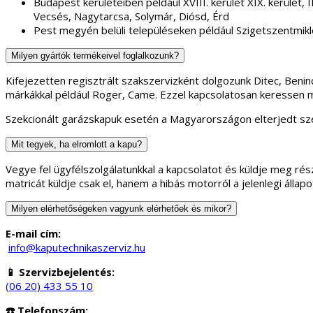
Budapest kerületeiben példáúl XVIII. kerület XIX. kerület, II.
Vecsés, Nagytarcsa, Solymár, Diósd, Érd
Pest megyén belüli településeken például Szigetszentmikl
Milyen gyártók termékeivel foglalkozunk?
Kifejezetten regisztrált szakszervizként dolgozunk Ditec, Ben
márkákkal például Roger, Came. Ezzel kapcsolatosan keressen 
Szekcionált garázskapuk esetén a Magyarországon elterjedt sze
Mit tegyek, ha elromlott a kapu?
Vegye fel ügyfélszolgálatunkkal a kapcsolatot és küldje meg rész
matricát küldje csak el, hanem a hibás motorról a jelenlegi áll
Milyen elérhetőségeken vagyunk elérhetőek és mikor?
E-mail cím:
info@kaputechnikaszerviz.hu
📱 Szervizbejelentés:
(06 20) 433 55 10
☎️ Telefonszám: