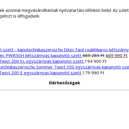
ek azonnal megvásárolhatóak nyitvatartási időnkön belül. Az üz
zpénzt is elfogadunk.
Ditec Facil csuklókaros kétszárn
Original
tec PWR50H kétszárnyas kapunyitó szett
685 285
Ft
669 990
Ft
price
wist 200 EL egyszárnyas kapunyitó szett
194 900
Ft
was:
i
Sommer Twist 350 egyszárnyas kapunyitó sze
685
wist 200 E egyszárnyas kapunyitó szett
179 990
Ft
285 Ft.
Elérhetőségek