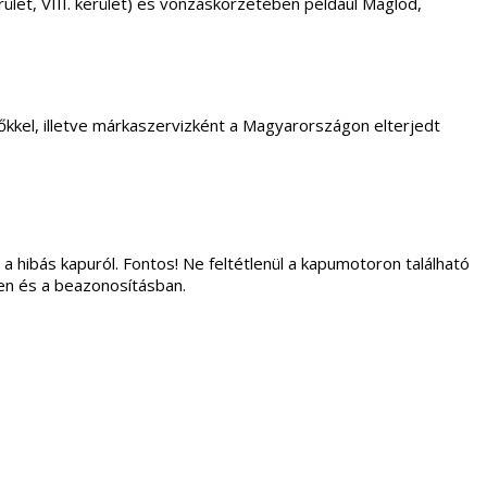
. kerület, VIII. kerület) és vonzáskörzetében példáúl Maglód,
kkel, illetve márkaszervizként a Magyarországon elterjedt
 a hibás kapuról. Fontos! Ne feltétlenül a kapumotoron található
ben és a beazonosításban.