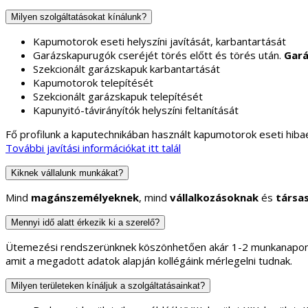
Milyen szolgáltatásokat kínálunk?
Kapumotorok eseti helyszíni javítását, karbantartását
Garázskapurugók cseréjét törés előtt és törés után.
Gará
Szekcionált garázskapuk karbantartását
Kapumotorok telepítését
Szekcionált garázskapuk telepítését
Kapunyitó-távirányítók helyszíni feltanítását
Fő profilunk a kaputechnikában használt kapumotorok eseti hibae
További javítási információkat itt talál
Kiknek vállalunk munkákat?
Mind
magánszemélyeknek
, mind
vállalkozásoknak
és
társa
Mennyi idő alatt érkezik ki a szerelő?
Ütemezési rendszerünknek köszönhetően akár 1-2 munkanapon b
amit a megadott adatok alapján kollégáink mérlegelni tudnak.
Milyen területeken kínáljuk a szolgáltatásainkat?