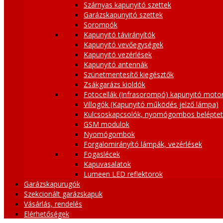
Szárnyas kapunyitó szettek
Garázskapunyitó szettek
Sorompók
Kapunyitó távirányítók
Kapunyitó vevőegységek
Kapunyitó vezérlések
Kapunyitó antennák
Szünetmentesítő kiegésztők
Zsákgarázs kioldók
Fotocellák (Infrasorompó) kapunyitó moto
Villogók (Kapunyitó működés jelző lámpa)
Kulcsoskapcsolók, nyomógombos belépte
GSM modulok
Nyomógombok
Forgalomirányító lámpák, vezérlések
Fogaslécek
Kapuvasalatok
Lumeen LED reflektorok
Garázskapurugók
Szekcionált garázskapuk
Vásárlás, rendelés
Elérhetőségek