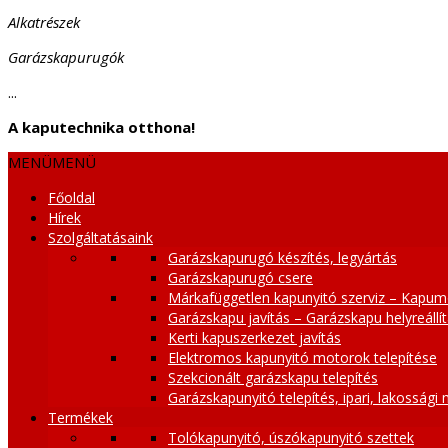
Alkatrészek
Garázskapurugók
...
A kaputechnika otthona!
MENÜ
MENÜ
Főoldal
Hírek
Szolgáltatásaink
Garázskapurugó készítés, legyártás
Garázskapurugó csere
Márkafüggetlen kapunyitó szerviz – Kapum
Garázskapu javítás – Garázskapu helyreállí
Kerti kapuszerkezet javítás
Elektromos kapunyitó motorok telepítése
Szekcionált garázskapu telepítés
Garázskapunyitó telepítés, ipari, lakossági
Termékek
Tolókapunyitó, úszókapunyitó szettek