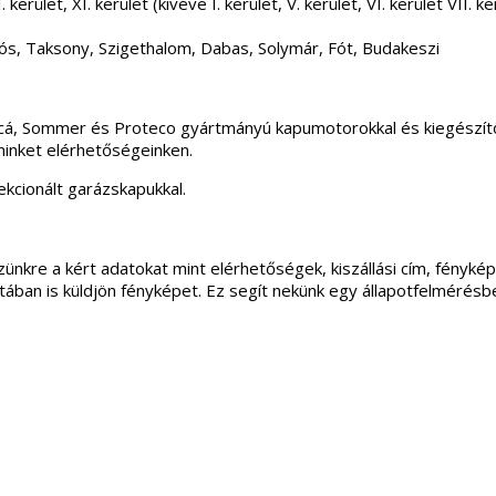
 kerület, XI. kerület (kivéve I. kerület, V. kerület, VI. kerület VII
ós, Taksony, Szigethalom, Dabas, Solymár, Fót, Budakeszi
incá, Sommer és Proteco gyártmányú kapumotorokkal és kiegészítő
minket elérhetőségeinken.
kcionált garázskapukkal.
ünkre a kért adatokat mint elérhetőségek, kiszállási cím, fénykép
apotában is küldjön fényképet. Ez segít nekünk egy állapotfelmérés