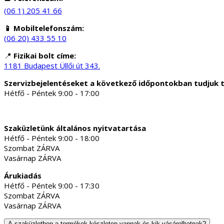
(06 1) 205 41 66
📱 Mobiltelefonszám:
(06 20) 433 55 10
📍
Fizikai bolt címe:
1181 Budapest Üllői út 343.
Szervizbejelentéseket a következő időpontokban tudjuk 
Hétfő - Péntek 9:00 - 17:00
Szaküzletünk általános nyitvatartása
Hétfő - Péntek 9:00 - 18:00
Szombat ZÁRVA
Vasárnap ZÁRVA
Árukiadás
Hétfő - Péntek 9:00 - 17:30
Szombat ZÁRVA
Vasárnap ZÁRVA
A szaküzletben a termékek készleten vannak és kik vásárolhatnak?