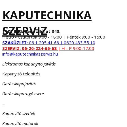
KAPUTECHNIKA
SZERVIZ
1181 Budapest Üllői út 343.
Hétfő - Csütörtök 9:00 - 18:00 | Péntek 9:00 - 15:00
SZAKÜZLET:
06 1 205 41 66 | 0620 433 55 10
SZERVIZ:
06-20-224-65-68
| H - P 9:00-17:00
info@kaputechnikaszerviz.hu
Elektromos kapunyitó javítás
Kapunyitó telepítés
Garázskapujavítás
Garázskapurugó csere
...
Kapunyitó szettek
Kapunyitó motorok