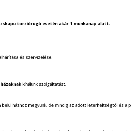
zskapu torziórugó esetén akár 1 munkanap alatt.
lhárítása és szervizelése.
sházaknak
kínálunk szolgáltatást.
elül házhoz megyünk, de mindig az adott leterheltségtől és a 