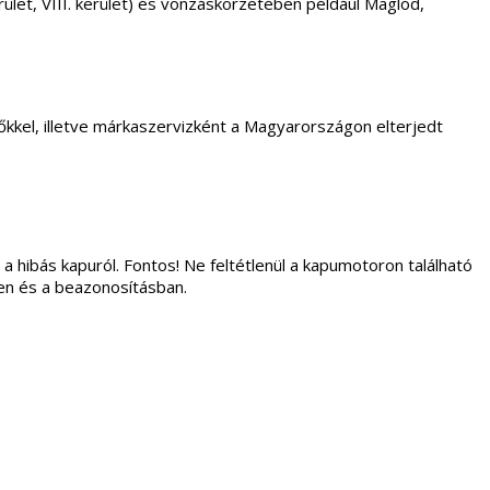
. kerület, VIII. kerület) és vonzáskörzetében példáúl Maglód,
kkel, illetve márkaszervizként a Magyarországon elterjedt
 a hibás kapuról. Fontos! Ne feltétlenül a kapumotoron található
ben és a beazonosításban.