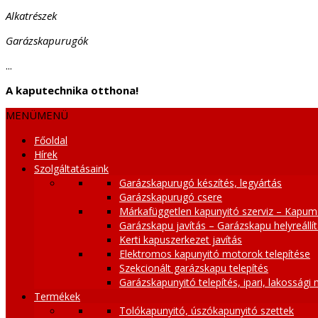
Alkatrészek
Garázskapurugók
...
A kaputechnika otthona!
MENÜ
MENÜ
Főoldal
Hírek
Szolgáltatásaink
Garázskapurugó készítés, legyártás
Garázskapurugó csere
Márkafüggetlen kapunyitó szerviz – Kapum
Garázskapu javítás – Garázskapu helyreállí
Kerti kapuszerkezet javítás
Elektromos kapunyitó motorok telepítése
Szekcionált garázskapu telepítés
Garázskapunyitó telepítés, ipari, lakossági
Termékek
Tolókapunyitó, úszókapunyitó szettek