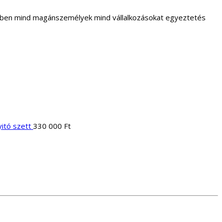
letben mind magánszemélyek mind vállalkozásokat egyeztetés
itó szett
330 000
Ft
Current
price
s:
669
990 Ft.