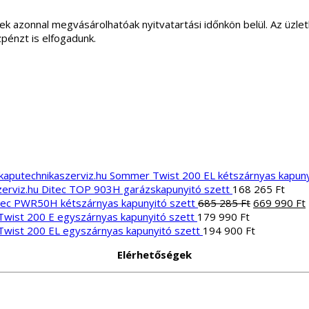
ek azonnal megvásárolhatóak nyitvatartási időnkön belül. Az üz
zpénzt is elfogadunk.
Sommer Twist 200 EL kétszárnyas kapuny
Ditec TOP 903H garázskapunyitó szett
168 265
Ft
Original
tec PWR50H kétszárnyas kapunyitó szett
685 285
Ft
669 990
Ft
price
wist 200 E egyszárnyas kapunyitó szett
179 990
Ft
was:
i
wist 200 EL egyszárnyas kapunyitó szett
194 900
Ft
685
Elérhetőségek
285 Ft.