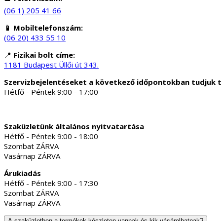
(06 1) 205 41 66
📱 Mobiltelefonszám:
(06 20) 433 55 10
📍
Fizikai bolt címe:
1181 Budapest Üllői út 343.
Szervizbejelentéseket a következő időpontokban tudjuk 
Hétfő - Péntek 9:00 - 17:00
Szaküzletünk általános nyitvatartása
Hétfő - Péntek 9:00 - 18:00
Szombat ZÁRVA
Vasárnap ZÁRVA
Árukiadás
Hétfő - Péntek 9:00 - 17:30
Szombat ZÁRVA
Vasárnap ZÁRVA
A szaküzletben a termékek készleten vannak és kik vásárolhatnak?