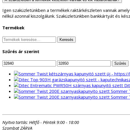
Igen szaküzletünkben a termékek raktárkészleten vannak amely
nélkül azonnal kiszolgálunk. Szaküzletünkben bankkártyát és kés
Termékek
Keresés
Keresés
a
következőre:
Szűrés ár szerint
Min
Max
Szűrés
ár
ár
Di
Sommer T
Sommer T
Nyitva tartás:
Hétfő - Péntek 9:00 - 18:00
Szombat ZÁRVA