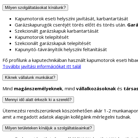
Milyen szolgáltatásokat kínálunk?
Kapumotorok eseti helyszíni javítását, karbantartását
Garázskapurugók cseréjét törés előtt és törés után.
Gará
Szekcionált garázskapuk karbantartását
Kapumotorok telepítését
Szekcionált garázskapuk telepítését
Kapunyitó-távirányítók helyszíni feltanítását
Fő profilunk a kaputechnikában használt kapumotorok eseti hibae
További javítási információkat itt talál
Kiknek vállalunk munkákat?
Mind
magánszemélyeknek
, mind
vállalkozásoknak
és
társa
Mennyi idő alatt érkezik ki a szerelő?
Ütemezési rendszerünknek köszönhetően akár 1-2 munkanapon b
amit a megadott adatok alapján kollégáink mérlegelni tudnak.
Milyen területeken kínáljuk a szolgáltatásainkat?