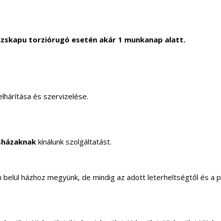
zskapu torziórugó esetén akár 1 munkanap alatt.
lhárítása és szervizelése.
sházaknak
kínálunk szolgáltatást.
elül házhoz megyünk, de mindig az adott leterheltségtől és a 