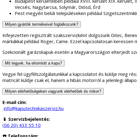
Budapest kerületeiben példáúl XVIII. kerület XIX. kerület, II.
Vecsés, Nagytarcsa, Solymár, Diósd, Érd
Pest megyén belüli településeken például Szigetszentmikl
Milyen gyártók termékeivel foglalkozunk?
Kifejezetten regisztrált szakszervizként dolgozunk Ditec, Ben
márkákkal például Roger, Came. Ezzel kapcsolatosan keressen 
Szekcionált garázskapuk esetén a Magyarországon elterjedt sze
Mit tegyek, ha elromlott a kapu?
Vegye fel ügyfélszolgálatunkkal a kapcsolatot és küldje meg rész
matricát küldje csak el, hanem a hibás motorról a jelenlegi áll
Milyen elérhetőségeken vagyunk elérhetőek és mikor?
E-mail cím:
info@kaputechnikaszerviz.hu
📱 Szervizbejelentés:
(06 20) 433 55 10
☎️ Telefonszám: