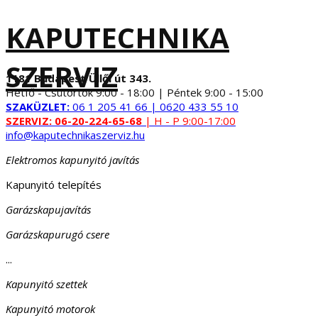
KAPUTECHNIKA
SZERVIZ
1181 Budapest Üllői út 343.
Hétfő - Csütörtök 9:00 - 18:00 | Péntek 9:00 - 15:00
SZAKÜZLET:
06 1 205 41 66 | 0620 433 55 10
SZERVIZ:
06-20-224-65-68
| H - P 9:00-17:00
info@kaputechnikaszerviz.hu
Elektromos kapunyitó javítás
Kapunyitó telepítés
Garázskapujavítás
Garázskapurugó csere
...
Kapunyitó szettek
Kapunyitó motorok