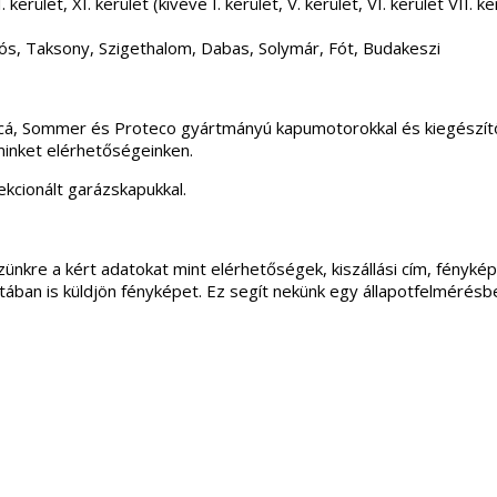
 kerület, XI. kerület (kivéve I. kerület, V. kerület, VI. kerület VII
ós, Taksony, Szigethalom, Dabas, Solymár, Fót, Budakeszi
incá, Sommer és Proteco gyártmányú kapumotorokkal és kiegészítő
minket elérhetőségeinken.
kcionált garázskapukkal.
ünkre a kért adatokat mint elérhetőségek, kiszállási cím, fénykép
apotában is küldjön fényképet. Ez segít nekünk egy állapotfelmérés