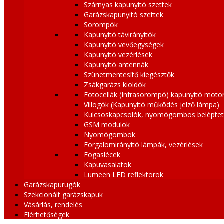
Szárnyas kapunyitó szettek
Garázskapunyitó szettek
Sorompók
Kapunyitó távirányítók
Kapunyitó vevőegységek
Kapunyitó vezérlések
Kapunyitó antennák
Szünetmentesítő kiegésztők
Zsákgarázs kioldók
Fotocellák (Infrasorompó) kapunyitó moto
Villogók (Kapunyitó működés jelző lámpa)
Kulcsoskapcsolók, nyomógombos belépte
GSM modulok
Nyomógombok
Forgalomirányító lámpák, vezérlések
Fogaslécek
Kapuvasalatok
Lumeen LED reflektorok
Garázskapurugók
Szekcionált garázskapuk
Vásárlás, rendelés
Elérhetőségek