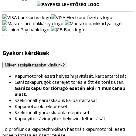
Gyakori kérdések
Milyen szolgáltatásokat kínálunk?
Kapumotorok eseti helyszíni javítását, karbantartását
Garázskapurugók cseréjét törés előtt és törés után.
Garázskapu torziórugó esetén akár 1 munkanap
alatt.
Szekcionált garázskapuk karbantartását
Kapumotorok telepítését
Szekcionált garázskapuk telepítését
Kapunyitó-távirányítók helyszíni feltanítását
Fő profilunk a kaputechnikában használt kapumotorok eseti
hibaelhárítása és szervizelése.