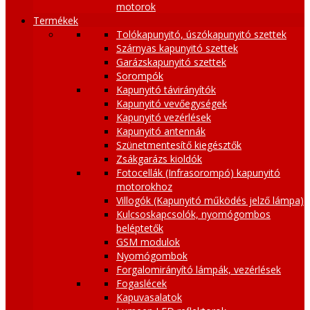
motorok
Termékek
Tolókapunyitó, úszókapunyitó szettek
Szárnyas kapunyitó szettek
Garázskapunyitó szettek
Sorompók
Kapunyitó távirányítók
Kapunyitó vevőegységek
Kapunyitó vezérlések
Kapunyitó antennák
Szünetmentesítő kiegésztők
Zsákgarázs kioldók
Fotocellák (Infrasorompó) kapunyitó
motorokhoz
Villogók (Kapunyitó működés jelző lámpa)
Kulcsoskapcsolók, nyomógombos
beléptetők
GSM modulok
Nyomógombok
Forgalomirányító lámpák, vezérlések
Fogaslécek
Kapuvasalatok