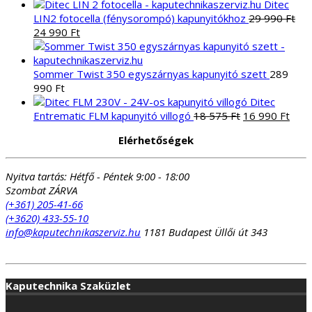
Ditec
LIN2 fotocella (fénysorompó) kapunyitókhoz
29 990
Ft
Original
Current
24 990
Ft
price
price
was:
is:
29
24
Sommer Twist 350 egyszárnyas kapunyitó szett
289
990 Ft.
990 Ft.
990
Ft
Ditec
Original
Curr
Entrematic FLM kapunyitó villogó
18 575
Ft
16 990
Ft
price
pric
Elérhetőségek
was:
is:
18
16
575 Ft.
990 
Nyitva tartás:
Hétfő - Péntek 9:00 - 18:00
Szombat ZÁRVA
(+361) 205-41-66
(+3620) 433-55-10
info@kaputechnikaszerviz.hu
1181 Budapest Üllői út 343
Kaputechnika Szaküzlet