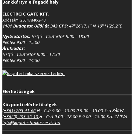
Bankkártya elfogadó hely
ELECTRCIC GATE KFT.
Adószám: 26547840-2-43
1181 Budapest Üllői út 343
GPS:
47°26’17.1″ N 19°11’29.2″E
Nyitvatartás:
Hétfő - Csütörtök 9:00 - 18:00
Péntek 9:00 - 15:00
Árukiadás:
Hétfő - Csütörtök 9:00 - 17:30
Péntek 9:00 - 14:30
Elérhetőségek
Központi elérhetőségek
(+361) 205-41-66
H - Csü 9:00 - 18:00
P 9:00 - 15:00
Szo ZÁRVA
(+3620) 433-55-10
H - Csü 9:00 - 18:00
P 9:00 - 15:00
Szo ZÁRVA
info@kaputechnikaszerviz.hu