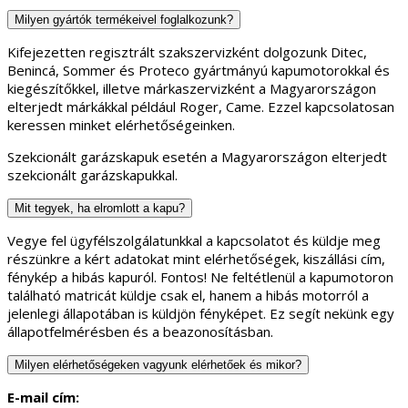
Milyen gyártók termékeivel foglalkozunk?
Kifejezetten regisztrált szakszervizként dolgozunk Ditec,
Benincá, Sommer és Proteco gyártmányú kapumotorokkal és
kiegészítőkkel, illetve márkaszervizként a Magyarországon
elterjedt márkákkal például Roger, Came. Ezzel kapcsolatosan
keressen minket elérhetőségeinken.
Szekcionált garázskapuk esetén a Magyarországon elterjedt
szekcionált garázskapukkal.
Mit tegyek, ha elromlott a kapu?
Vegye fel ügyfélszolgálatunkkal a kapcsolatot és küldje meg
részünkre a kért adatokat mint elérhetőségek, kiszállási cím,
fénykép a hibás kapuról. Fontos! Ne feltétlenül a kapumotoron
található matricát küldje csak el, hanem a hibás motorról a
jelenlegi állapotában is küldjön fényképet. Ez segít nekünk egy
állapotfelmérésben és a beazonosításban.
Milyen elérhetőségeken vagyunk elérhetőek és mikor?
E-mail cím: