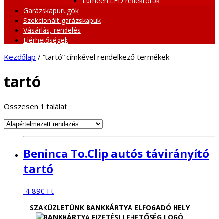
Lumeen LED reflektorok
Garázskapurugók
Szekcionált garázskapuk
Vásárlás, rendelés
Elérhetőségek
Kezdőlap
/ “tartó” címkével rendelkező termékek
tartó
Összesen 1 találat
Beninca To.Clip autós távirányító
tartó
4 890
Ft
SZAKÜZLETÜNK BANKKÁRTYA ELFOGADÓ HELY