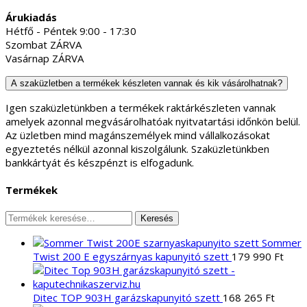
Árukiadás
Hétfő - Péntek 9:00 - 17:30
Szombat ZÁRVA
Vasárnap ZÁRVA
A szaküzletben a termékek készleten vannak és kik vásárolhatnak?
Igen szaküzletünkben a termékek raktárkészleten vannak
amelyek azonnal megvásárolhatóak nyitvatartási időnkön belül.
Az üzletben mind magánszemélyek mind vállalkozásokat
egyeztetés nélkül azonnal kiszolgálunk. Szaküzletünkben
bankkártyát és készpénzt is elfogadunk.
Termékek
Keresés
Keresés
a
Sommer
következőre:
Twist 200 E egyszárnyas kapunyitó szett
179 990
Ft
Ditec TOP 903H garázskapunyitó szett
168 265
Ft