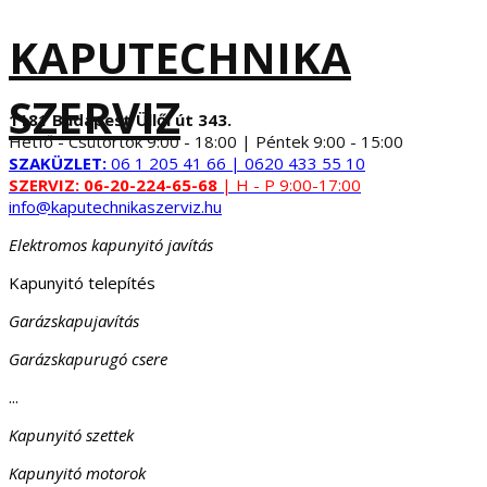
KAPUTECHNIKA
SZERVIZ
1181 Budapest Üllői út 343.
Hétfő - Csütörtök 9:00 - 18:00 | Péntek 9:00 - 15:00
SZAKÜZLET:
06 1 205 41 66 | 0620 433 55 10
SZERVIZ:
06-20-224-65-68
| H - P 9:00-17:00
info@kaputechnikaszerviz.hu
Elektromos kapunyitó javítás
Kapunyitó telepítés
Garázskapujavítás
Garázskapurugó csere
...
Kapunyitó szettek
Kapunyitó motorok