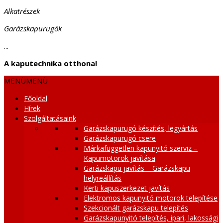
Alkatrészek
Garázskapurugók
...
A kaputechnika otthona!
MENÜ
MENÜ
Főoldal
Hírek
Szolgáltatásaink
Garázskapurugó készítés, legyártás
Garázskapurugó csere
Márkafüggetlen kapunyitó szerviz –
Kapumotorok javítása
Garázskapu javítás – Garázskapu
helyreállítás
Kerti kapuszerkezet javítás
Elektromos kapunyitó motorok telepítése
Szekcionált garázskapu telepítés
Garázskapunyitó telepítés, ipari, lakossági