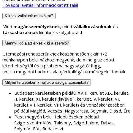
További javítási információkat itt talál
Kiknek vállalunk munkákat?
Mind
magánszemélyeknek
, mind
vállalkozásoknak
és
társasházaknak
kínálunk szolgáltatást.
Mennyi idő alatt érkezik ki a szerelő?
Ütemezési rendszerünknek köszönhetően akár 1-2
munkanapon belül házhoz megyünk, de mindig az adott
leterheltségtől és a probléma nagyságától függ,
amit a megadott adatok alapján kollégáink mérlegelni tudnak.
Milyen területeken kínáljuk a szolgáltatásainkat?
Budapest kerületeiben példáúl XVIII. kerület XIX. kerület,
II. kerület, XI. kerület (kivéve I. kerület, V. kerület, VI.
kerület VII. kerület, VIII. kerület) és vonzáskörzetében
példáúl Maglód, Vecsés, Nagytarcsa, Solymár, Diósd, Érd
Pest megyén belüli településeken például
Szigetszentmiklós, Taksony, Szigethalom, Dabas,
Solymár, Fót, Budakeszi