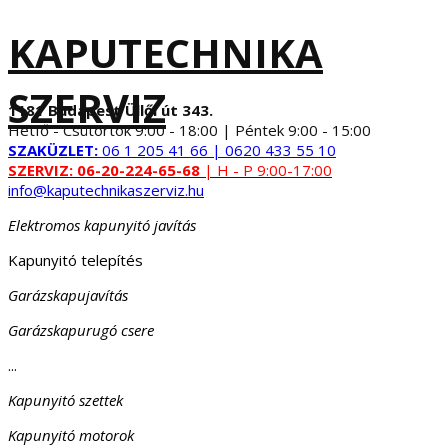
KAPUTECHNIKA
SZERVIZ
1181 Budapest Üllői út 343.
Hétfő - Csütörtök 9:00 - 18:00 | Péntek 9:00 - 15:00
SZAKÜZLET:
06 1 205 41 66 | 0620 433 55 10
SZERVIZ:
06-20-224-65-68
| H - P 9:00-17:00
info@kaputechnikaszerviz.hu
Elektromos kapunyitó javítás
Kapunyitó telepítés
Garázskapujavítás
Garázskapurugó csere
...
Kapunyitó szettek
Kapunyitó motorok