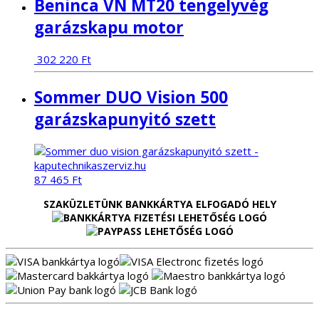
Beninca VN MT20 tengelyvég
garázskapu motor
302 220
Ft
Sommer DUO Vision 500
garázskapunyitó szett
87 465
Ft
SZAKÜZLETÜNK BANKKÁRTYA ELFOGADÓ HELY