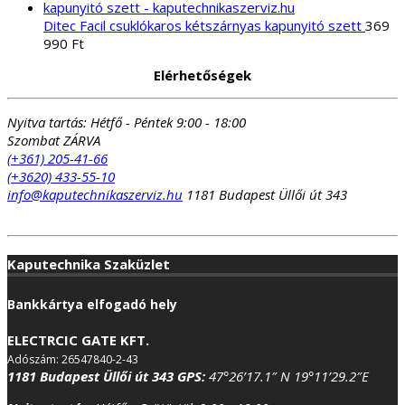
Ditec Facil csuklókaros kétszárnyas kapunyitó szett
369
990
Ft
Elérhetőségek
Nyitva tartás:
Hétfő - Péntek 9:00 - 18:00
Szombat ZÁRVA
(+361) 205-41-66
(+3620) 433-55-10
info@kaputechnikaszerviz.hu
1181 Budapest Üllői út 343
Kaputechnika Szaküzlet
Bankkártya elfogadó hely
ELECTRCIC GATE KFT.
Adószám: 26547840-2-43
1181 Budapest Üllői út 343
GPS:
47°26’17.1″ N 19°11’29.2″E