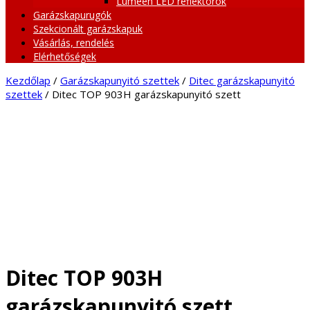
Lumeen LED reflektorok
Garázskapurugók
Szekcionált garázskapuk
Vásárlás, rendelés
Elérhetőségek
Kezdőlap
/
Garázskapunyitó szettek
/
Ditec garázskapunyitó
szettek
/ Ditec TOP 903H garázskapunyitó szett
Ditec TOP 903H
garázskapunyitó szett