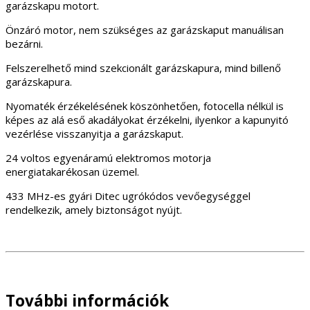
garázskapu motort.
Önzáró motor, nem szükséges az garázskaput manuálisan
bezárni.
Felszerelhető mind szekcionált garázskapura, mind billenő
garázskapura.
Nyomaték érzékelésének köszönhetően, fotocella nélkül is
képes az alá eső akadályokat érzékelni, ilyenkor a kapunyitó
vezérlése visszanyitja a garázskaput.
24 voltos egyenáramú elektromos motorja
energiatakarékosan üzemel.
433 MHz-es gyári Ditec ugrókódos vevőegységgel
rendelkezik, amely biztonságot nyújt.
További információk