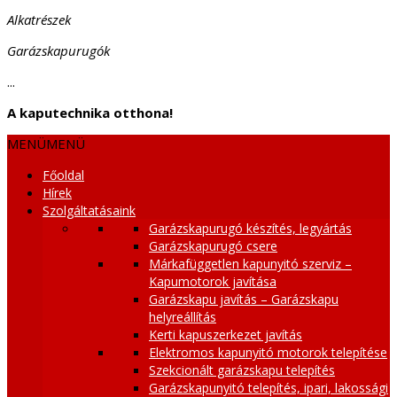
Alkatrészek
Garázskapurugók
...
A kaputechnika otthona!
MENÜ
MENÜ
Főoldal
Hírek
Szolgáltatásaink
Garázskapurugó készítés, legyártás
Garázskapurugó csere
Márkafüggetlen kapunyitó szerviz –
Kapumotorok javítása
Garázskapu javítás – Garázskapu
helyreállítás
Kerti kapuszerkezet javítás
Elektromos kapunyitó motorok telepítése
Szekcionált garázskapu telepítés
Garázskapunyitó telepítés, ipari, lakossági