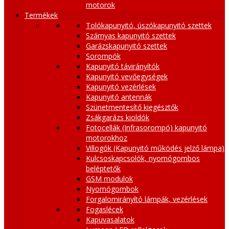
motorok
Termékek
Tolókapunyitó, úszókapunyitó szettek
Szárnyas kapunyitó szettek
Garázskapunyitó szettek
Sorompók
Kapunyitó távirányítók
Kapunyitó vevőegységek
Kapunyitó vezérlések
Kapunyitó antennák
Szünetmentesítő kiegésztők
Zsákgarázs kioldók
Fotocellák (Infrasorompó) kapunyitó
motorokhoz
Villogók (Kapunyitó működés jelző lámpa)
Kulcsoskapcsolók, nyomógombos
beléptetők
GSM modulok
Nyomógombok
Forgalomirányító lámpák, vezérlések
Fogaslécek
Kapuvasalatok