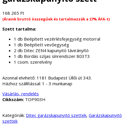
168 265
Ft
(Áraink bruttó összegűek és tartalmazzák a 27% ÁFA-t)
Szett tartalma:
1 db Beépített vezérlésfejegység motorral
1 db Beépített vevőegység
2 db Ditec ZEN4 kapunyitó távirányító
1 db Bordás szíjas sínrendszer 803T3
1 csom. szerelvény
Azonnal elvihető:
1181 Budapest Üllői út 343.
Házhoz szállítással:
1 - 3 munkanap
Vásárlás, rendelés
Cikkszám:
TOP903H
Kategóriák:
Ditec garázskapunyitó szettek
,
Garázskapunyitó
szettek