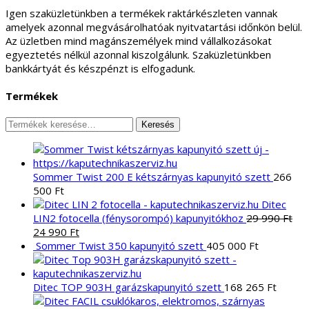
Igen szaküzletünkben a termékek raktárkészleten vannak
amelyek azonnal megvásárolhatóak nyitvatartási időnkön belül.
Az üzletben mind magánszemélyek mind vállalkozásokat
egyeztetés nélkül azonnal kiszolgálunk. Szaküzletünkben
bankkártyát és készpénzt is elfogadunk.
Termékek
Keresés
Keresés
a
következőre:
Sommer Twist 200 E kétszárnyas kapunyitó szett
266
500
Ft
Ditec
LIN2 fotocella (fénysorompó) kapunyitókhoz
29 990
Ft
Original
Current
24 990
Ft
price
price
Sommer Twist 350 kapunyitó szett
405 000
Ft
was:
is:
29
24
990 Ft.
990 Ft.
Ditec TOP 903H garázskapunyitó szett
168 265
Ft