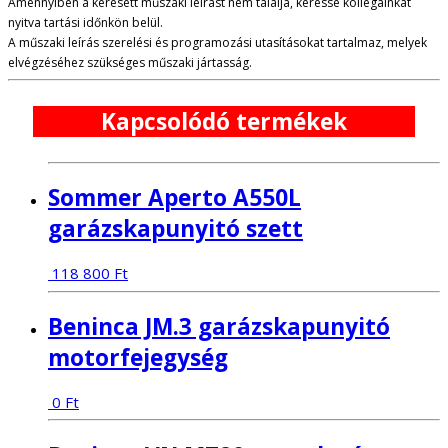
Amennyiben a keresett műszaki leírást nem találja, keresse kollégáinkat
nyitva tartási időnkön belül.
A műszaki leírás szerelési és programozási utasításokat tartalmaz, melyek
elvégzéséhez szükséges műszaki jártasság.
Kapcsolódó termékek
Sommer Aperto A550L
garázskapunyitó szett
118 800
Ft
Beninca JM.3 garázskapunyitó
motorfejegység
0
Ft