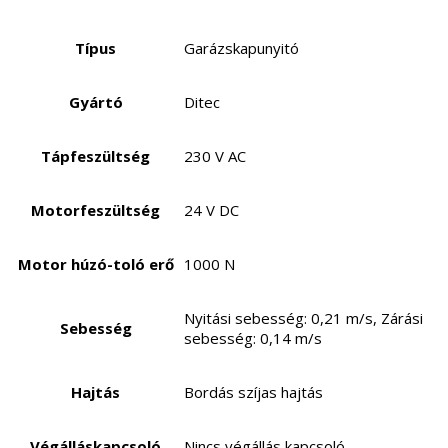
Típus
Garázskapunyitó
Gyártó
Ditec
Tápfeszültség
230 V AC
Motorfeszültség
24 V DC
Motor húzó-toló erő
1000 N
Nyitási sebesség: 0,21 m/s, Zárási
Sebesség
sebesség: 0,14 m/s
Hajtás
Bordás szíjas hajtás
Végálláskapcsoló
Nincs végállás kapcsoló