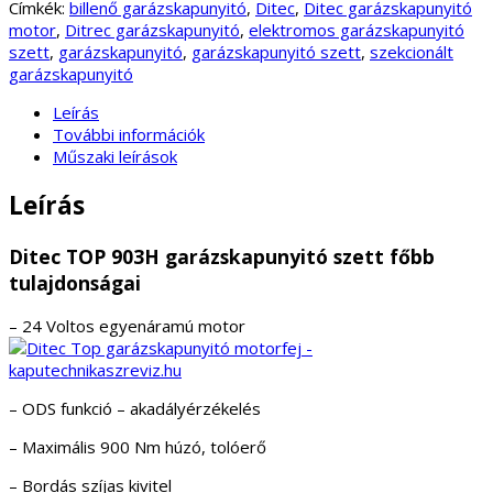
Címkék:
billenő garázskapunyitó
,
Ditec
,
Ditec garázskapunyitó
motor
,
Ditrec garázskapunyitó
,
elektromos garázskapunyitó
szett
,
garázskapunyitó
,
garázskapunyitó szett
,
szekcionált
garázskapunyitó
Leírás
További információk
Műszaki leírások
Leírás
Ditec TOP 903H garázskapunyitó szett főbb
tulajdonságai
– 24 Voltos egyenáramú motor
– ODS funkció – akadályérzékelés
– Maximális 900 Nm húzó, tolóerő
– Bordás szíjas kivitel