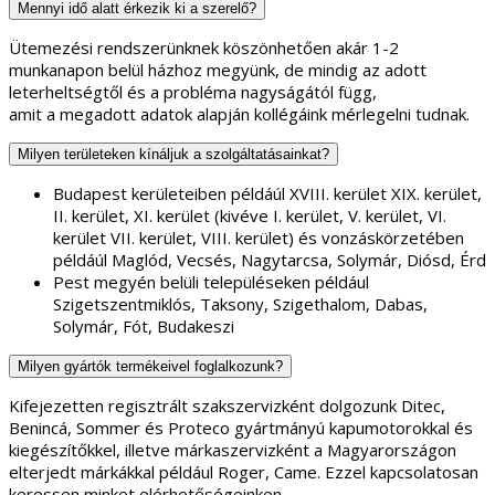
Mennyi idő alatt érkezik ki a szerelő?
Ütemezési rendszerünknek köszönhetően akár 1-2
munkanapon belül házhoz megyünk, de mindig az adott
leterheltségtől és a probléma nagyságától függ,
amit a megadott adatok alapján kollégáink mérlegelni tudnak.
Milyen területeken kínáljuk a szolgáltatásainkat?
Budapest kerületeiben példáúl XVIII. kerület XIX. kerület,
II. kerület, XI. kerület (kivéve I. kerület, V. kerület, VI.
kerület VII. kerület, VIII. kerület) és vonzáskörzetében
példáúl Maglód, Vecsés, Nagytarcsa, Solymár, Diósd, Érd
Pest megyén belüli településeken például
Szigetszentmiklós, Taksony, Szigethalom, Dabas,
Solymár, Fót, Budakeszi
Milyen gyártók termékeivel foglalkozunk?
Kifejezetten regisztrált szakszervizként dolgozunk Ditec,
Benincá, Sommer és Proteco gyártmányú kapumotorokkal és
kiegészítőkkel, illetve márkaszervizként a Magyarországon
elterjedt márkákkal például Roger, Came. Ezzel kapcsolatosan
keressen minket elérhetőségeinken.