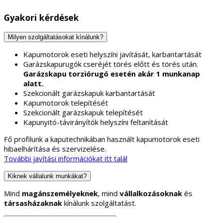
Gyakori kérdések
Milyen szolgáltatásokat kínálunk?
Kapumotorok eseti helyszíni javítását, karbantartását
Garázskapurugók cseréjét törés előtt és törés után.
Garázskapu torziórugó esetén akár 1 munkanap
alatt.
Szekcionált garázskapuk karbantartását
Kapumotorok telepítését
Szekcionált garázskapuk telepítését
Kapunyitó-távirányítók helyszíni feltanítását
Fő profilunk a kaputechnikában használt kapumotorok eseti
hibaelhárítása és szervizelése.
További javítási információkat itt talál
Kiknek vállalunk munkákat?
Mind
magánszemélyeknek
, mind
vállalkozásoknak
és
társasházaknak
kínálunk szolgáltatást.