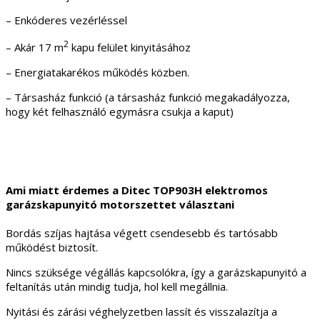
– Enkóderes vezérléssel
2
– Akár 17 m
kapu felület kinyitásához
– Energiatakarékos működés közben.
– Társasház funkció (a társasház funkció megakadályozza,
hogy két felhasználó egymásra csukja a kaput)
Ami miatt érdemes a Ditec TOP903H elektromos
garázskapunyitó motorszettet választani
Bordás szíjas hajtása végett csendesebb és tartósabb
működést biztosít.
Nincs szüksége végállás kapcsolókra, így a garázskapunyitó a
feltanítás után mindig tudja, hol kell megállnia.
Nyitási és zárási véghelyzetben lassít és visszalazítja a