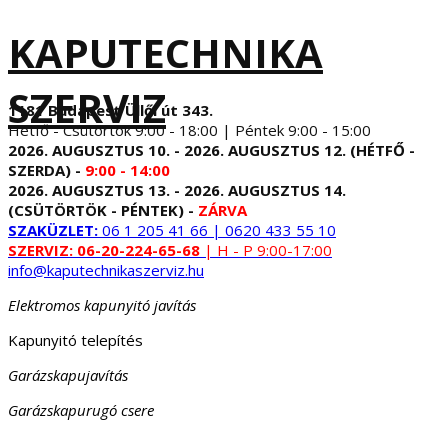
KAPUTECHNIKA
SZERVIZ
1181 Budapest Üllői út 343.
Hétfő - Csütörtök 9:00 - 18:00 | Péntek 9:00 - 15:00
2026. AUGUSZTUS 10. - 2026. AUGUSZTUS 12. (HÉTFŐ -
SZERDA) -
9:00 - 14:00
2026. AUGUSZTUS 13. - 2026. AUGUSZTUS 14.
(CSÜTÖRTÖK - PÉNTEK) -
ZÁRVA
SZAKÜZLET:
06 1 205 41 66 | 0620 433 55 10
SZERVIZ:
06-20-224-65-68
| H - P 9:00-17:00
info@kaputechnikaszerviz.hu
Elektromos kapunyitó javítás
Kapunyitó telepítés
Garázskapujavítás
Garázskapurugó csere
...