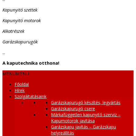
Kapunyitó szettek
Kapunyitó motorok
Alkatrészek
Garázskapurugók
...
A kaputechnika otthona!
MENÜ
MENÜ
Főoldal
Hírek
Szolgáltatásaink
Garázskapurugó készítés, legyártás
Garázskapurugó csere
Márkafüggetlen kapunyitó szerviz –
Kapumotorok javítása
Garázskapu javítás – Garázskapu
helyreállítás