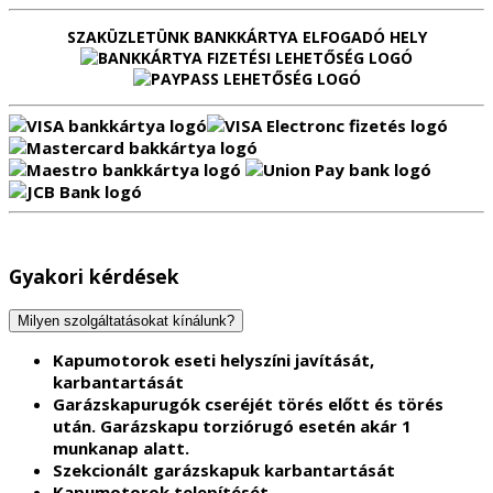
SZAKÜZLETÜNK BANKKÁRTYA ELFOGADÓ HELY
Gyakori kérdések
Milyen szolgáltatásokat kínálunk?
Kapumotorok eseti helyszíni javítását,
karbantartását
Garázskapurugók cseréjét törés előtt és törés
után.
Garázskapu torziórugó esetén akár 1
munkanap alatt.
Szekcionált garázskapuk karbantartását
Kapumotorok telepítését