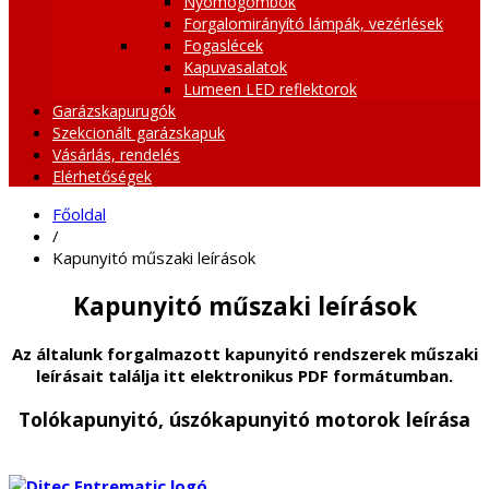
Nyomógombok
Forgalomirányító lámpák, vezérlések
Fogaslécek
Kapuvasalatok
Lumeen LED reflektorok
Garázskapurugók
Szekcionált garázskapuk
Vásárlás, rendelés
Elérhetőségek
Főoldal
/
Kapunyitó műszaki leírások
Kapunyitó műszaki leírások
Az általunk forgalmazott kapunyitó rendszerek műszaki
leírásait találja itt elektronikus PDF formátumban.
Tolókapunyitó, úszókapunyitó motorok leírása