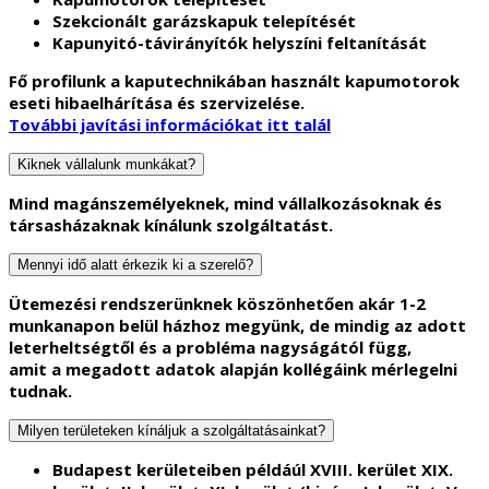
Szekcionált garázskapuk telepítését
Kapunyitó-távirányítók helyszíni feltanítását
Fő profilunk a kaputechnikában használt kapumotorok
eseti hibaelhárítása és szervizelése.
További javítási információkat itt talál
Kiknek vállalunk munkákat?
Mind
magánszemélyeknek
, mind
vállalkozásoknak
és
társasházaknak
kínálunk szolgáltatást.
Mennyi idő alatt érkezik ki a szerelő?
Ütemezési rendszerünknek köszönhetően akár 1-2
munkanapon belül házhoz megyünk, de mindig az adott
leterheltségtől és a probléma nagyságától függ,
amit a megadott adatok alapján kollégáink mérlegelni
tudnak.
Milyen területeken kínáljuk a szolgáltatásainkat?
Budapest kerületeiben példáúl XVIII. kerület XIX.