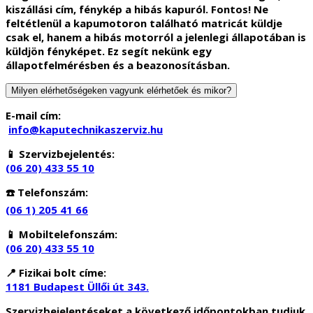
kiszállási cím, fénykép a hibás kapuról. Fontos! Ne
feltétlenül a kapumotoron található matricát küldje
csak el, hanem a hibás motorról a jelenlegi állapotában is
küldjön fényképet. Ez segít nekünk egy
állapotfelmérésben és a beazonosításban.
Milyen elérhetőségeken vagyunk elérhetőek és mikor?
E-mail cím:
info@kaputechnikaszerviz.hu
📱 Szervizbejelentés:
(06 20) 433 55 10
☎️ Telefonszám:
(06 1) 205 41 66
📱 Mobiltelefonszám:
(06 20) 433 55 10
📍
Fizikai bolt címe:
1181 Budapest Üllői út 343.
Szervizbejelentéseket a következő időpontokban tudjuk