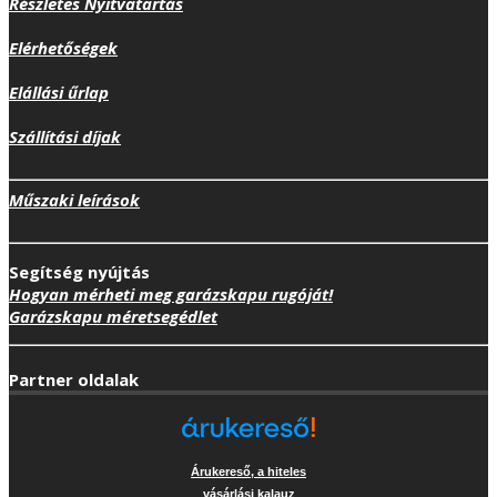
Részletes Nyitvatartás
Elérhetőségek
Elállási űrlap
Szállítási díjak
Műszaki leírások
Segítség nyújtás
Hogyan mérheti meg garázskapu rugóját!
Garázskapu méretsegédlet
Partner oldalak
Árukereső, a hiteles
vásárlási kalauz