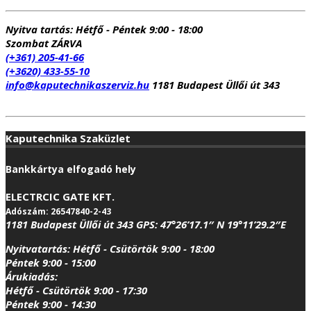
Nyitva tartás:
Hétfő - Péntek 9:00 - 18:00
Szombat ZÁRVA
(+361) 205-41-66
(+3620) 433-55-10
info@kaputechnikaszerviz.hu
1181 Budapest Üllői út 343
Kaputechnika Szaküzlet
Bankkártya elfogadó hely
ELECTRCIC GATE KFT.
Adószám: 26547840-2-43
1181 Budapest Üllői út 343
GPS:
47°26’17.1″ N 19°11’29.2″E
Nyitvatartás:
Hétfő - Csütörtök 9:00 - 18:00
Péntek 9:00 - 15:00
Árukiadás:
Hétfő - Csütörtök 9:00 - 17:30
Péntek 9:00 - 14:30