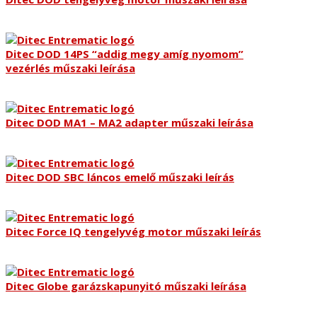
Ditec DOD 14PS “addig megy amíg nyomom”
vezérlés műszaki leírása
Ditec DOD MA1 – MA2 adapter műszaki leírása
Ditec DOD SBC láncos emelő műszaki leírás
Ditec Force IQ tengelyvég motor műszaki leírás
Ditec Globe garázskapunyitó műszaki leírása