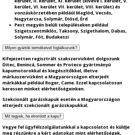
kerület, II. kerület, XI. kerület (kivéve I. kerület, V.
kerület, VI. kerület VII. kerület, VIII. kerület) és
vonzáskörzetében példáúl Maglód, Vecsés,
Nagytarcsa, Solymár, Diósd, Érd
Pest megyén belüli településeken például
Szigetszentmiklós, Taksony, Szigethalom, Dabas,
Solymár, Fót, Budakeszi
Milyen gyártók termékeivel foglalkozunk?
Kifejezetten regisztrált szakszervizként dolgozunk
Ditec, Benincá, Sommer és Proteco gyártmányú
kapumotorokkal és kiegészítőkkel, illetve
márkaszervizként a Magyarországon elterjedt
márkákkal például Roger, Came. Ezzel kapcsolatosan
keressen minket elérhetőségeinken.
Szekcionált garázskapuk esetén a Magyarországon
elterjedt szekcionált garázskapukkal.
Mit tegyek, ha elromlott a kapu?
Vegye fel ügyfélszolgálatunkkal a kapcsolatot és küldje
meg részünkre a kért adatokat mint elérhetőségek,