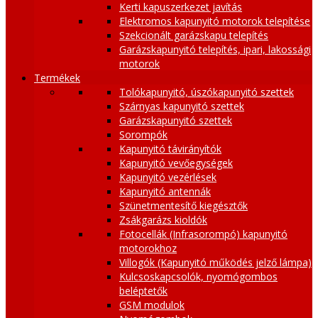
Kerti kapuszerkezet javítás
Elektromos kapunyitó motorok telepítése
Szekcionált garázskapu telepítés
Garázskapunyitó telepítés, ipari, lakossági
motorok
Termékek
Tolókapunyitó, úszókapunyitó szettek
Szárnyas kapunyitó szettek
Garázskapunyitó szettek
Sorompók
Kapunyitó távirányítók
Kapunyitó vevőegységek
Kapunyitó vezérlések
Kapunyitó antennák
Szünetmentesítő kiegésztők
Zsákgarázs kioldók
Fotocellák (Infrasorompó) kapunyitó
motorokhoz
Villogók (Kapunyitó működés jelző lámpa)
Kulcsoskapcsolók, nyomógombos
beléptetők
GSM modulok