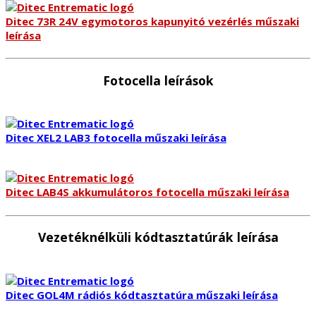
Ditec 73R 24V egymotoros kapunyitó vezérlés műszaki
leírása
Fotocella leírások
Ditec XEL2 LAB3 fotocella műszaki leírása
Ditec LAB4S akkumulátoros fotocella műszaki leírása
Vezetéknélküli kódtasztatúrák leírása
Ditec GOL4M rádiós kódtasztatúra műszaki leírása