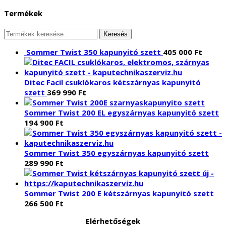
Termékek
Keresés
Keresés
a
Sommer Twist 350 kapunyitó szett
405 000
Ft
következőre:
Ditec Facil csuklókaros kétszárnyas kapunyitó
szett
369 990
Ft
Sommer Twist 200 EL egyszárnyas kapunyitó szett
194 900
Ft
Sommer Twist 350 egyszárnyas kapunyitó szett
289 990
Ft
Sommer Twist 200 E kétszárnyas kapunyitó szett
266 500
Ft
Elérhetőségek