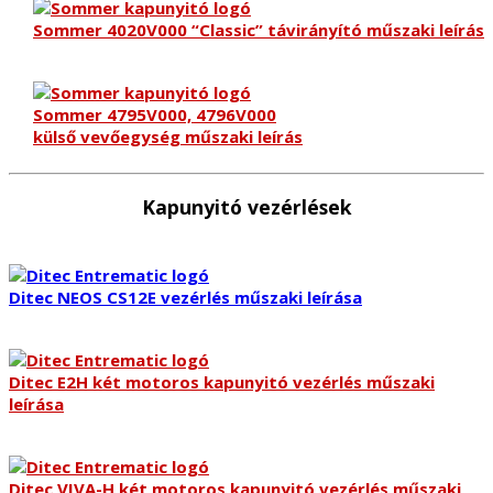
Sommer 4020V000 “Classic” távirányító műszaki leírás
Sommer 4795V000, 4796V000
külső vevőegység műszaki leírás
Kapunyitó vezérlések
Ditec NEOS CS12E vezérlés műszaki leírása
Ditec E2H két motoros kapunyitó vezérlés műszaki
leírása
Ditec VIVA-H két motoros kapunyitó vezérlés műszaki