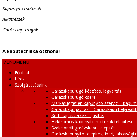
Kapunyitó motorok
Alkatrészek
Garázskapurugók
...
A kaputechnika otthona!
MENÜ
MENÜ
Főoldal
Hírek
Szolgáltatásaink
Garázskapurugó készítés, legyártás
Garázskapurugó csere
Márkafüggetlen kapunyitó szerviz – Kapum
Garázskapu javítás – Garázskapu helyreállí
Kerti kapuszerkezet javítás
Elektromos kapunyitó motorok telepítése
Szekcionált garázskapu telepítés
Garázskapunyitó telepítés, ipari, lakossági