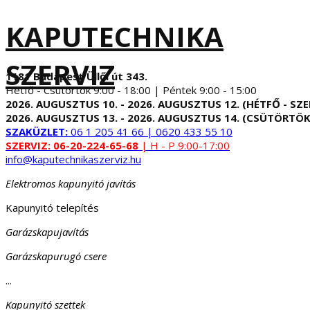
KAPUTECHNIKA
SZERVIZ
1181 Budapest Üllői út 343.
Hétfő - Csütörtök 9:00 - 18:00 | Péntek 9:00 - 15:00
2026. AUGUSZTUS 10. - 2026. AUGUSZTUS 12. (HÉTFŐ - SZE
2026. AUGUSZTUS 13. - 2026. AUGUSZTUS 14. (CSÜTÖRTÖK
SZAKÜZLET:
06 1 205 41 66 | 0620 433 55 10
SZERVIZ:
06-20-224-65-68
| H - P 9:00-17:00
info@kaputechnikaszerviz.hu
Elektromos kapunyitó javítás
Kapunyitó telepítés
Garázskapujavítás
Garázskapurugó csere
...
Kapunyitó szettek