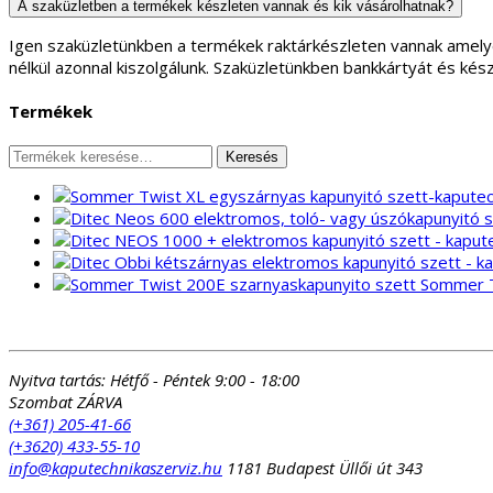
A szaküzletben a termékek készleten vannak és kik vásárolhatnak?
Igen szaküzletünkben a termékek raktárkészleten vannak amely
nélkül azonnal kiszolgálunk. Szaküzletünkben bankkártyát és kés
Termékek
Keresés
Keresés
a
következőre:
Sommer T
Nyitva tartás:
Hétfő - Péntek 9:00 - 18:00
Szombat ZÁRVA
(+361) 205-41-66
(+3620) 433-55-10
info@kaputechnikaszerviz.hu
1181 Budapest Üllői út 343