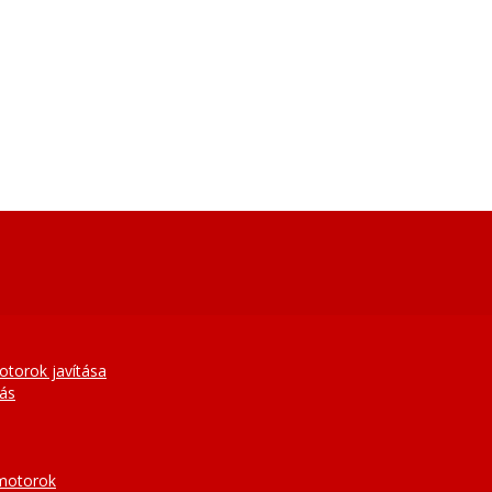
otorok javítása
tás
 motorok