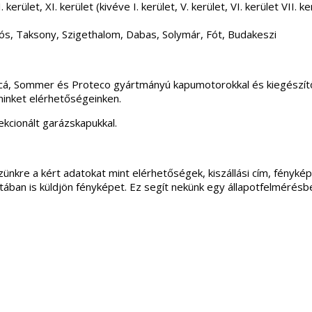
 kerület, XI. kerület (kivéve I. kerület, V. kerület, VI. kerület VII
ós, Taksony, Szigethalom, Dabas, Solymár, Fót, Budakeszi
incá, Sommer és Proteco gyártmányú kapumotorokkal és kiegészítő
minket elérhetőségeinken.
kcionált garázskapukkal.
ünkre a kért adatokat mint elérhetőségek, kiszállási cím, fénykép
apotában is küldjön fényképet. Ez segít nekünk egy állapotfelmérés