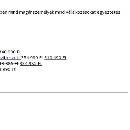
letben mind magánszemélyek mind vállalkozásokat egyeztetés
340 990
Ft
Original
Current
yitó szett
354 990
Ft
310 490
Ft
Original
Current
price
price
13 885
Ft
334 985
Ft
price
price
was:
is:
3 990
Ft
was:
is:
354
310
413
334
990 Ft.
490 Ft.
885 Ft.
985 Ft.