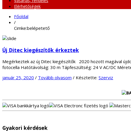
Vásárlás, rendelés
Elérhetőségek
Főoldal
/
Cimke:belépetető
Új Ditec kiegészítők érkeztek
Megérkeztek az új Ditec kiegészítők 2020 hozott magával újdon
fotocella Hatótávolság: 30 m Tápfeszültség: 24 V AC/DC Mérete
január 25, 2020
/
Tovább olvasom
/
Késztette:
Szerviz
Gyakori kérdések