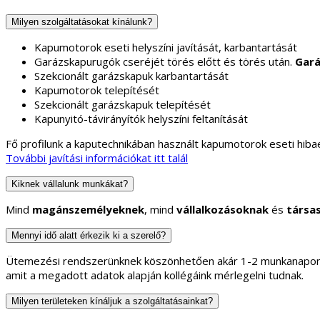
Milyen szolgáltatásokat kínálunk?
Kapumotorok eseti helyszíni javítását, karbantartását
Garázskapurugók cseréjét törés előtt és törés után.
Gará
Szekcionált garázskapuk karbantartását
Kapumotorok telepítését
Szekcionált garázskapuk telepítését
Kapunyitó-távirányítók helyszíni feltanítását
Fő profilunk a kaputechnikában használt kapumotorok eseti hibae
További javítási információkat itt talál
Kiknek vállalunk munkákat?
Mind
magánszemélyeknek
, mind
vállalkozásoknak
és
társa
Mennyi idő alatt érkezik ki a szerelő?
Ütemezési rendszerünknek köszönhetően akár 1-2 munkanapon b
amit a megadott adatok alapján kollégáink mérlegelni tudnak.
Milyen területeken kínáljuk a szolgáltatásainkat?