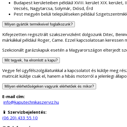
Budapest kerületeiben példáúl XVIII. kerület XIX. kerület, II.
Vecsés, Nagytarcsa, Solymár, Diósd, Érd
Pest megyén belüli településeken például Szigetszentmikl
Milyen gyártók termékeivel foglalkozunk?
Kifejezetten regisztrált szakszervizként dolgozunk Ditec, Ben
márkákkal például Roger, Came. Ezzel kapcsolatosan keressen 
Szekcionált garázskapuk esetén a Magyarországon elterjedt sze
Mit tegyek, ha elromlott a kapu?
Vegye fel ügyfélszolgálatunkkal a kapcsolatot és küldje meg rész
matricát küldje csak el, hanem a hibás motorról a jelenlegi áll
Milyen elérhetőségeken vagyunk elérhetőek és mikor?
E-mail cím:
info@kaputechnikaszerviz.hu
📱 Szervizbejelentés:
(06 20) 433 55 10