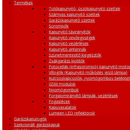
Termékek
Tolókapunyitó, úszókapunyitó szettek
Szárnyas kapunyitó szettek
Garázskapunyitó szettek
Sorompók
Kapunyitó távirányítók
Kapunyitó vevőegységek
Kapunyitó vezérlések
Kapunyitó antennák
Szünetmentesítő kiegésztők
Zsákgarázs kioldók
Fotocellák (Infrasorompó) kapunyitó moto
Villogók (Kapunyitó működés jelző lámpa)
Kulcsoskapcsolók, nyomógombos belépte
GSM modulok
Nyomógombok
Forgalomirányító lámpák, vezérlések
Fogaslécek
Kapuvasalatok
Lumeen LED reflektorok
Garázskapurugók
Szekcionált garázskapuk