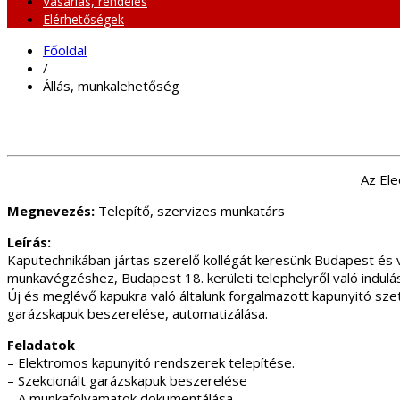
Vásárlás, rendelés
Elérhetőségek
Főoldal
/
Állás, munkalehetőség
Az Ele
Megnevezés:
Telepítő, szervizes munkatárs
Leírás:
Kaputechnikában jártas szerelő kollégát keresünk Budapest és
munkavégzéshez, Budapest 18. kerületi telephelyről való indulás
Új és meglévő kapukra való általunk forgalmazott kapunyitó szet
garázskapuk beszerelése, automatizálása.
Feladatok
– Elektromos kapunyitó rendszerek telepítése.
– Szekcionált garázskapuk beszerelése
– A munkafolyamatok dokumentálása