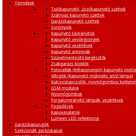
Termékek
Tolókapunyitó, úszókapunyitó szettek
Szárnyas kapunyitó szettek
Garázskapunyitó szettek
Sorompók
Kapunyitó távirányítók
Kapunyitó vevőegységek
Kapunyitó vezérlések
Kapunyitó antennák
Szünetmentesítő kiegésztők
Zsákgarázs kioldók
Fotocellák (Infrasorompó) kapunyitó moto
Villogók (Kapunyitó működés jelző lámpa)
Kulcsoskapcsolók, nyomógombos belépte
GSM modulok
Nyomógombok
Forgalomirányító lámpák, vezérlések
Fogaslécek
Kapuvasalatok
Lumeen LED reflektorok
Garázskapurugók
Szekcionált garázskapuk