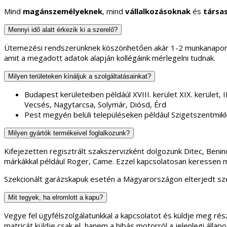
Mind
magánszemélyeknek
, mind
vállalkozásoknak
és
társa
Mennyi idő alatt érkezik ki a szerelő?
Ütemezési rendszerünknek köszönhetően akár 1-2 munkanapon b
amit a megadott adatok alapján kollégáink mérlegelni tudnak.
Milyen területeken kínáljuk a szolgáltatásainkat?
Budapest kerületeiben példáúl XVIII. kerület XIX. kerület, II.
Vecsés, Nagytarcsa, Solymár, Diósd, Érd
Pest megyén belüli településeken például Szigetszentmikl
Milyen gyártók termékeivel foglalkozunk?
Kifejezetten regisztrált szakszervizként dolgozunk Ditec, Ben
márkákkal például Roger, Came. Ezzel kapcsolatosan keressen 
Szekcionált garázskapuk esetén a Magyarországon elterjedt sze
Mit tegyek, ha elromlott a kapu?
Vegye fel ügyfélszolgálatunkkal a kapcsolatot és küldje meg rész
matricát küldje csak el, hanem a hibás motorról a jelenlegi áll