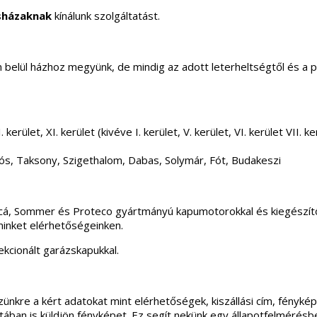
sházaknak
kínálunk szolgáltatást.
elül házhoz megyünk, de mindig az adott leterheltségtől és a 
 kerület, XI. kerület (kivéve I. kerület, V. kerület, VI. kerület VII
ós, Taksony, Szigethalom, Dabas, Solymár, Fót, Budakeszi
incá, Sommer és Proteco gyártmányú kapumotorokkal és kiegészítő
minket elérhetőségeinken.
kcionált garázskapukkal.
ünkre a kért adatokat mint elérhetőségek, kiszállási cím, fénykép
apotában is küldjön fényképet. Ez segít nekünk egy állapotfelmérés