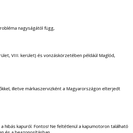
probléma nagyságától függ,
. kerület, VIII. kerület) és vonzáskörzetében példáúl Maglód,
kkel, illetve márkaszervizként a Magyarországon elterjedt
 a hibás kapuról. Fontos! Ne feltétlenül a kapumotoron található
ben és a beazonosításban.