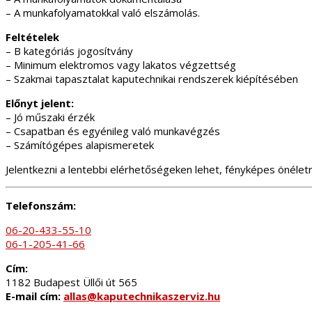
– A munkafolyamatokkal való elszámolás.
Feltételek
– B kategóriás jogosítvány
– Minimum elektromos vagy lakatos végzettség
– Szakmai tapasztalat kaputechnikai rendszerek kiépítésében
Előnyt jelent:
– Jó műszaki érzék
– Csapatban és egyénileg való munkavégzés
– Számítógépes alapismeretek
Jelentkezni a lentebbi elérhetőségeken lehet, fényképes önéletra
Telefonszám:
06-20-433-55-10
06-1-205-41-66
Cím:
1182 Budapest Üllői út 565
E-mail cím:
allas@kaputechnikaszerviz.hu