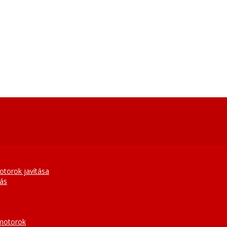
otorok javítása
tás
 motorok