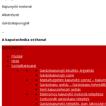
Kapunyitó motorok
Alkatrészek
Garázskapurugók
...
A kaputechnika otthona!
MENÜ
MENÜ
Főoldal
Hírek
Szolgáltatásaink
Garázskapurugó készítés, legyártás
Garázskapurugó csere
Márkafüggetlen kapunyitó szerviz – Kapum
Garázskapu javítás – Garázskapu helyreállí
Kerti kapuszerkezet javítás
Elektromos kapunyitó motorok telepítése
Szekcionált garázskapu telepítés
Garázskapunyitó telepítés, ipari, lakossági