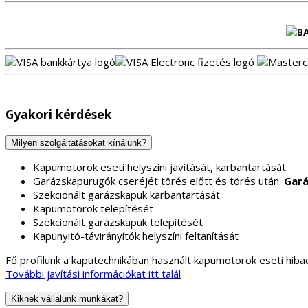
Gyakori kérdések
Milyen szolgáltatásokat kínálunk?
Kapumotorok eseti helyszíni javítását, karbantartását
Garázskapurugók cseréjét törés előtt és törés után.
Gará
Szekcionált garázskapuk karbantartását
Kapumotorok telepítését
Szekcionált garázskapuk telepítését
Kapunyitó-távirányítók helyszíni feltanítását
Fő profilunk a kaputechnikában használt kapumotorok eseti hibae
További javítási információkat itt talál
Kiknek vállalunk munkákat?