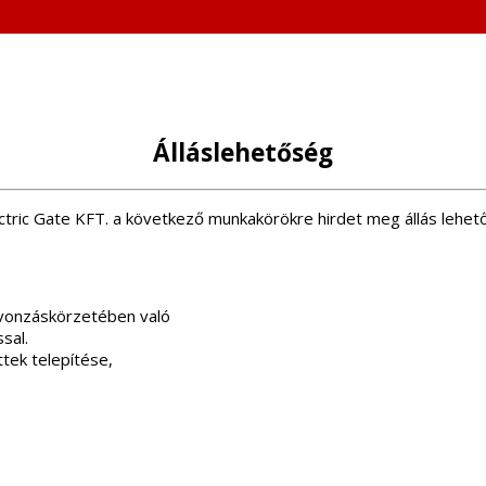
Álláslehetőség
ctric Gate KFT. a következő munkakörökre hirdet meg állás lehe
 vonzáskörzetében való
sal.
tek telepítése,