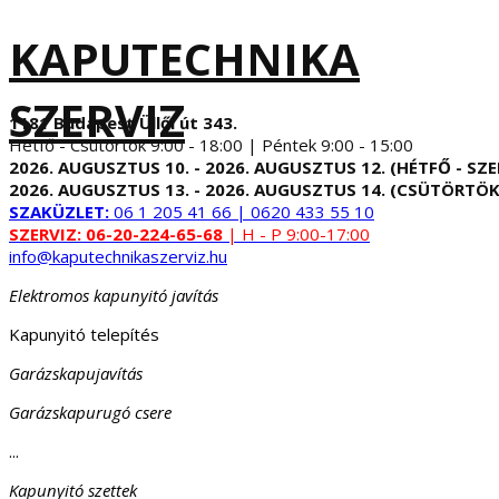
KAPUTECHNIKA
SZERVIZ
1181 Budapest Üllői út 343.
Hétfő - Csütörtök 9:00 - 18:00 | Péntek 9:00 - 15:00
2026. AUGUSZTUS 10. - 2026. AUGUSZTUS 12. (HÉTFŐ - SZE
2026. AUGUSZTUS 13. - 2026. AUGUSZTUS 14. (CSÜTÖRTÖK
SZAKÜZLET:
06 1 205 41 66 | 0620 433 55 10
SZERVIZ:
06-20-224-65-68
| H - P 9:00-17:00
info@kaputechnikaszerviz.hu
Elektromos kapunyitó javítás
Kapunyitó telepítés
Garázskapujavítás
Garázskapurugó csere
...
Kapunyitó szettek