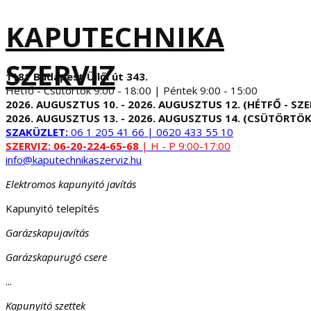
KAPUTECHNIKA
SZERVIZ
1181 Budapest Üllői út 343.
Hétfő - Csütörtök 9:00 - 18:00 | Péntek 9:00 - 15:00
2026. AUGUSZTUS 10. - 2026. AUGUSZTUS 12. (HÉTFŐ - SZE
2026. AUGUSZTUS 13. - 2026. AUGUSZTUS 14. (CSÜTÖRTÖK
SZAKÜZLET:
06 1 205 41 66 | 0620 433 55 10
SZERVIZ:
06-20-224-65-68
| H - P 9:00-17:00
info@kaputechnikaszerviz.hu
Elektromos kapunyitó javítás
Kapunyitó telepítés
Garázskapujavítás
Garázskapurugó csere
...
Kapunyitó szettek