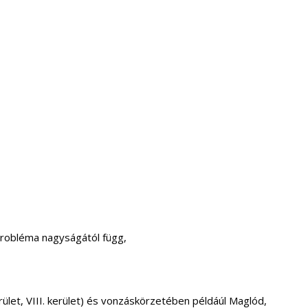
probléma nagyságától függ,
. kerület, VIII. kerület) és vonzáskörzetében példáúl Maglód,