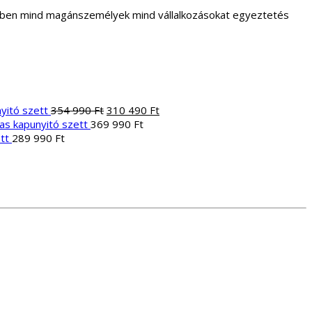
letben mind magánszemélyek mind vállalkozásokat egyeztetés
Original
Current
yitó szett
354 990
Ft
310 490
Ft
price
price
yas kapunyitó szett
369 990
Ft
was:
is:
tt
289 990
Ft
Current
354
310
ent
price
990 Ft.
490 Ft.
e
s:
669
990 Ft.
Ft.