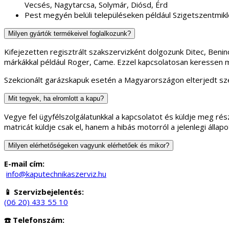
Vecsés, Nagytarcsa, Solymár, Diósd, Érd
Pest megyén belüli településeken például Szigetszentmikl
Milyen gyártók termékeivel foglalkozunk?
Kifejezetten regisztrált szakszervizként dolgozunk Ditec, Ben
márkákkal például Roger, Came. Ezzel kapcsolatosan keressen 
Szekcionált garázskapuk esetén a Magyarországon elterjedt sze
Mit tegyek, ha elromlott a kapu?
Vegye fel ügyfélszolgálatunkkal a kapcsolatot és küldje meg rész
matricát küldje csak el, hanem a hibás motorról a jelenlegi áll
Milyen elérhetőségeken vagyunk elérhetőek és mikor?
E-mail cím:
info@kaputechnikaszerviz.hu
📱 Szervizbejelentés:
(06 20) 433 55 10
☎️ Telefonszám: