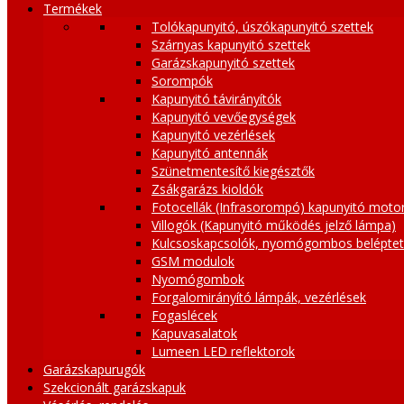
Termékek
Tolókapunyitó, úszókapunyitó szettek
Szárnyas kapunyitó szettek
Garázskapunyitó szettek
Sorompók
Kapunyitó távirányítók
Kapunyitó vevőegységek
Kapunyitó vezérlések
Kapunyitó antennák
Szünetmentesítő kiegésztők
Zsákgarázs kioldók
Fotocellák (Infrasorompó) kapunyitó moto
Villogók (Kapunyitó működés jelző lámpa)
Kulcsoskapcsolók, nyomógombos belépte
GSM modulok
Nyomógombok
Forgalomirányító lámpák, vezérlések
Fogaslécek
Kapuvasalatok
Lumeen LED reflektorok
Garázskapurugók
Szekcionált garázskapuk