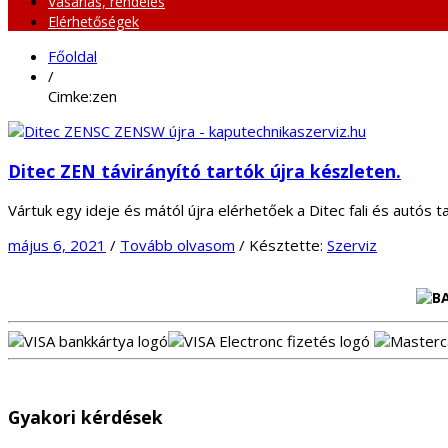
Vásárlás, rendelés
Elérhetőségek
Főoldal
/
Cimke:zen
Ditec ZEN távirányító tartók újra készleten.
Vártuk egy ideje és mától újra elérhetőek a Ditec fali és autós
május 6, 2021
/
Tovább olvasom
/
Késztette:
Szerviz
Gyakori kérdések