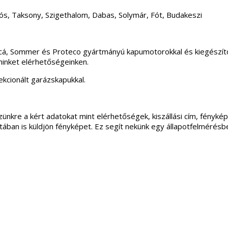
ós, Taksony, Szigethalom, Dabas, Solymár, Fót, Budakeszi
incá, Sommer és Proteco gyártmányú kapumotorokkal és kiegészítő
minket elérhetőségeinken.
kcionált garázskapukkal.
ünkre a kért adatokat mint elérhetőségek, kiszállási cím, fénykép
apotában is küldjön fényképet. Ez segít nekünk egy állapotfelmérés