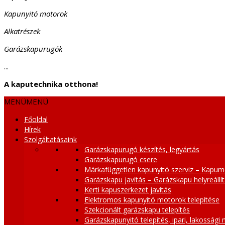
Kapunyitó motorok
Alkatrészek
Garázskapurugók
...
A kaputechnika otthona!
MENÜ
MENÜ
Főoldal
Hírek
Szolgáltatásaink
Garázskapurugó készítés, legyártás
Garázskapurugó csere
Márkafüggetlen kapunyitó szerviz – Kapum
Garázskapu javítás – Garázskapu helyreállí
Kerti kapuszerkezet javítás
Elektromos kapunyitó motorok telepítése
Szekcionált garázskapu telepítés
Garázskapunyitó telepítés, ipari, lakossági