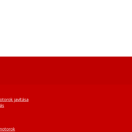
otorok javítása
tás
 motorok