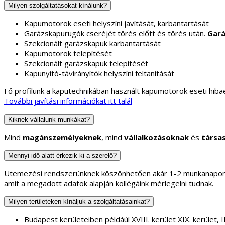
Milyen szolgáltatásokat kínálunk?
Kapumotorok eseti helyszíni javítását, karbantartását
Garázskapurugók cseréjét törés előtt és törés után.
Gará
Szekcionált garázskapuk karbantartását
Kapumotorok telepítését
Szekcionált garázskapuk telepítését
Kapunyitó-távirányítók helyszíni feltanítását
Fő profilunk a kaputechnikában használt kapumotorok eseti hibae
További javítási információkat itt talál
Kiknek vállalunk munkákat?
Mind
magánszemélyeknek
, mind
vállalkozásoknak
és
társa
Mennyi idő alatt érkezik ki a szerelő?
Ütemezési rendszerünknek köszönhetően akár 1-2 munkanapon b
amit a megadott adatok alapján kollégáink mérlegelni tudnak.
Milyen területeken kínáljuk a szolgáltatásainkat?
Budapest kerületeiben példáúl XVIII. kerület XIX. kerület, II.