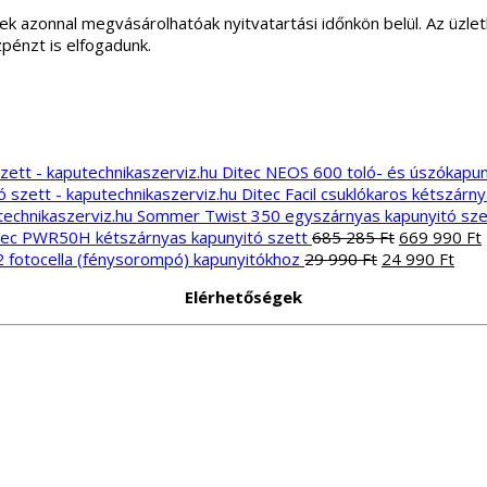
ek azonnal megvásárolhatóak nyitvatartási időnkön belül. Az üz
zpénzt is elfogadunk.
Ditec NEOS 600 toló- és úszókapun
Ditec Facil csuklókaros kétszárn
Sommer Twist 350 egyszárnyas kapunyitó sze
Original
tec PWR50H kétszárnyas kapunyitó szett
685 285
Ft
669 990
Ft
Original
price
Curr
2 fotocella (fénysorompó) kapunyitókhoz
29 990
Ft
24 990
Ft
price
was:
pric
i
Elérhetőségek
was:
685
is:
29
285 Ft.
24
990 Ft.
990 