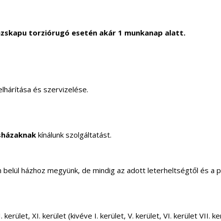
zskapu torziórugó esetén akár 1 munkanap alatt.
lhárítása és szervizelése.
sházaknak
kínálunk szolgáltatást.
elül házhoz megyünk, de mindig az adott leterheltségtől és a 
 kerület, XI. kerület (kivéve I. kerület, V. kerület, VI. kerület VII