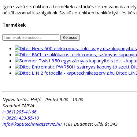
Igen szaküzletünkben a termékek raktárkészleten vannak amely
nélkül azonnal kiszolgálunk. Szaküzletünkben bankkártyát és kés
Termékek
Keresés
Keresés
a
következőre:
Di
Ditec LIN
Nyitva tartás:
Hétfő - Péntek 9:00 - 18:00
Szombat ZÁRVA
(+361) 205-41-66
(+3620) 433-55-10
info@kaputechnikaszerviz.hu
1181 Budapest Üllői út 343