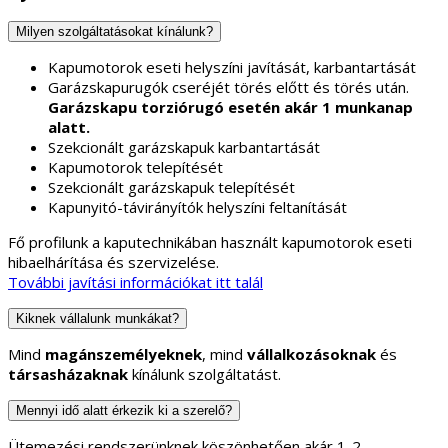
Garázskapurugók cseréjét törés előtt és törés után.
Garázskapu torziórugó esetén akár 1 munkanap
alatt.
Szekcionált garázskapuk karbantartását
Kapumotorok telepítését
Szekcionált garázskapuk telepítését
Kapunyitó-távirányítók helyszíni feltanítását
Fő profilunk a kaputechnikában használt kapumotorok eseti
hibaelhárítása és szervizelése.
További javítási információkat itt talál
Kiknek vállalunk munkákat?
Mind
magánszemélyeknek
, mind
vállalkozásoknak
és
társasházaknak
kínálunk szolgáltatást.
Mennyi idő alatt érkezik ki a szerelő?
Ütemezési rendszerünknek köszönhetően akár 1-2
munkanapon belül házhoz megyünk, de mindig az adott
leterheltségtől és a probléma nagyságától függ,
amit a megadott adatok alapján kollégáink mérlegelni tudnak.