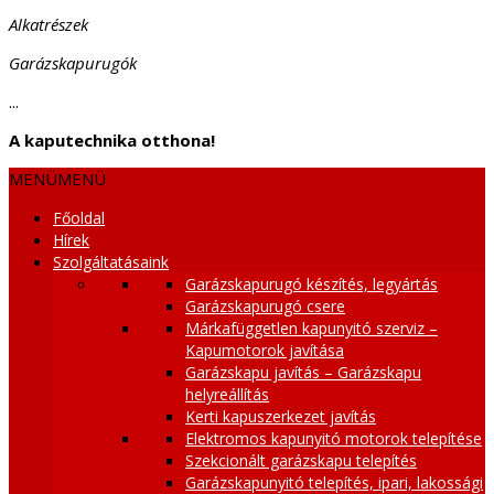
Alkatrészek
Garázskapurugók
...
A kaputechnika otthona!
MENÜ
MENÜ
Főoldal
Hírek
Szolgáltatásaink
Garázskapurugó készítés, legyártás
Garázskapurugó csere
Márkafüggetlen kapunyitó szerviz –
Kapumotorok javítása
Garázskapu javítás – Garázskapu
helyreállítás
Kerti kapuszerkezet javítás
Elektromos kapunyitó motorok telepítése
Szekcionált garázskapu telepítés
Garázskapunyitó telepítés, ipari, lakossági