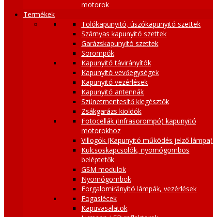
motorok
Termékek
Tolókapunyitó, úszókapunyitó szettek
Szárnyas kapunyitó szettek
Garázskapunyitó szettek
Sorompók
Kapunyitó távirányítók
Kapunyitó vevőegységek
Kapunyitó vezérlések
Kapunyitó antennák
Szünetmentesítő kiegésztők
Zsákgarázs kioldók
Fotocellák (Infrasorompó) kapunyitó
motorokhoz
Villogók (Kapunyitó működés jelző lámpa)
Kulcsoskapcsolók, nyomógombos
beléptetők
GSM modulok
Nyomógombok
Forgalomirányító lámpák, vezérlések
Fogaslécek
Kapuvasalatok