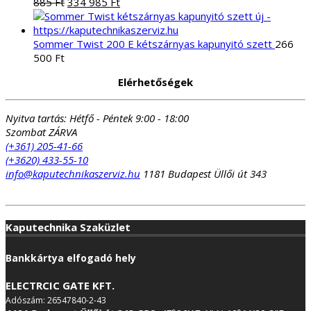
Elérhetőségek
Nyitva tartás:
Hétfő - Péntek 9:00 - 18:00
Szombat ZÁRVA
(+361) 205-41-66
(+3620) 433-55-10
info@kaputechnikaszerviz.hu
1181 Budapest Üllői út 343
Kaputechnika Szaküzlet
Bankkártya elfogadó hely
ELECTRCIC GATE KFT.
Adószám: 26547840-2-43
1181 Budapest Üllői út 343
GPS:
47°26’17.1″ N 19°11’29.2″E
Nyitvatartás:
Hétfő - Csütörtök 9:00 - 18:00
Péntek 9:00 - 15:00
Árukiadás: