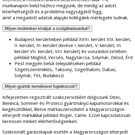
Milyen területeken kínáljuk a szolgáltatásainkat?
Budapest kerületeiben példáúl XVIII. kerület XIX. kerület,
II. kerület, XI. kerület (kivéve I. kerület, V. kerület, VI.
kerület VII. kerület, VIII. kerület) és vonzáskörzetében
példáúl Maglód, Vecsés, Nagytarcsa, Solymár, Diósd, Érd
Pest megyén belüli településeken például
Szigetszentmiklós, Taksony, Szigethalom, Dabas,
Solymár, Fót, Budakeszi
Milyen gyártók termékeivel foglalkozunk?
Kifejezetten regisztrált szakszervizként dolgozunk Ditec,
Benincá, Sommer és Proteco gyártmányú kapumotorokkal és
kiegészítőkkel, illetve márkaszervizként a Magyarországon
elterjedt márkákkal például Roger, Came. Ezzel kapcsolatosan
keressen minket elérhetőségeinken.
Szekcionált garázskapuk esetén a Magyarországon elterjedt
szekcionált garázskapukkal.
Mit tegyek, ha elromlott a kapu?
Vegye fel ügyfélszolgálatunkkal a kapcsolatot és küldje meg