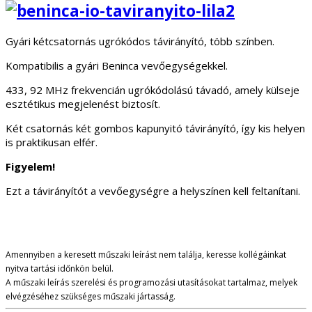
Kompatibilis a gyári Beninca vevőegységekkel.
433, 92 MHz frekvencián ugrókódolású távadó, amely külseje
esztétikus megjelenést biztosít.
Két csatornás két gombos kapunyitó távirányító, így kis helyen
is praktikusan elfér.
Figyelem!
Ezt a távirányítót a vevőegységre a helyszínen kell feltanítani.
Amennyiben a keresett műszaki leírást nem találja, keresse kollégáinkat
nyitva tartási időnkön belül.
A műszaki leírás szerelési és programozási utasításokat tartalmaz, melyek
elvégzéséhez szükséges műszaki jártasság.
Kapcsolódó termékek