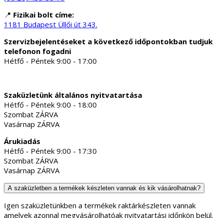
Szervizbejelentéseket a következő időpontokban tudjuk
telefonon fogadni
Hétfő - Péntek 9:00 - 17:00
Szaküzletünk általános nyitvatartása
Hétfő - Péntek 9:00 - 18:00
Szombat ZÁRVA
Vasárnap ZÁRVA
Árukiadás
Hétfő - Péntek 9:00 - 17:30
Szombat ZÁRVA
Vasárnap ZÁRVA
A szaküzletben a termékek készleten vannak és kik vásárolhatnak?
Igen szaküzletünkben a termékek raktárkészleten vannak
amelyek azonnal megvásárolhatóak nyitvatartási időnkön belül.
Az üzletben mind magánszemélyek mind vállalkozásokat
egyeztetés nélkül azonnal kiszolgálunk. Szaküzletünkben
bankkártyát és készpénzt is elfogadunk.