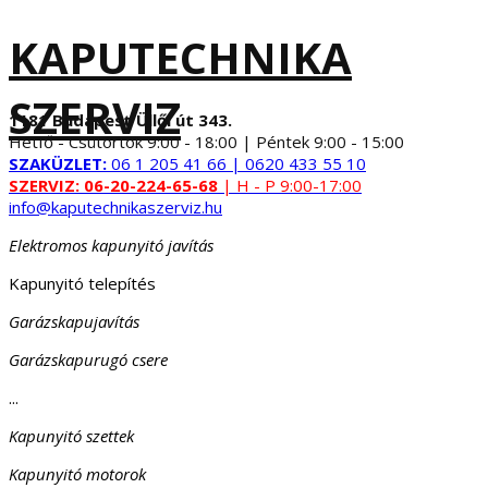
KAPUTECHNIKA
SZERVIZ
1181 Budapest Üllői út 343.
Hétfő - Csütörtök 9:00 - 18:00 | Péntek 9:00 - 15:00
SZAKÜZLET:
06 1 205 41 66 | 0620 433 55 10
SZERVIZ:
06-20-224-65-68
| H - P 9:00-17:00
info@kaputechnikaszerviz.hu
Elektromos kapunyitó javítás
Kapunyitó telepítés
Garázskapujavítás
Garázskapurugó csere
...
Kapunyitó szettek
Kapunyitó motorok