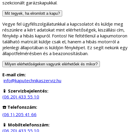
részünkre a kért adatokat mint elérhetőségek, kiszállási cím,
fénykép a hibás kapuról. Fontos! Ne feltétlenül a kapumotoron
található matricát küldje csak el, hanem a hibás motorról a
jelenlegi állapotában is küldjön fényképet. Ez segít nekünk egy
állapotfelmérésben és a beazonosításban.
Milyen elérhetőségeken vagyunk elérhetőek és mikor?
E-mail cím:
info@kaputechnikaszerviz.hu
📱 Szervizbejelentés:
(06 20) 433 55 10
☎️ Telefonszám:
(06 1) 205 41 66
📱 Mobiltelefonszám:
(06 20) 433 55 10
📍
Fizikai bolt címe:
1181 Budapest Üllői út 343.