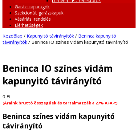
Lumeen LED reflektorok
Garázskapurugók
Szekcionált garázskapuk
Vásárlás, rendelés
Elérhetőségek
Kezdőlap
/
Kapunyitó távirányítók
/
Beninca kapunyitó
távirányítók
/ Beninca IO színes vidám kapunyitó távirányító
Beninca IO színes vidám
kapunyitó távirányító
0
Ft
(Áraink bruttó összegűek és tartalmazzák a 27% ÁFA-t)
Beninca színes vidám kapunyitó
távirányító