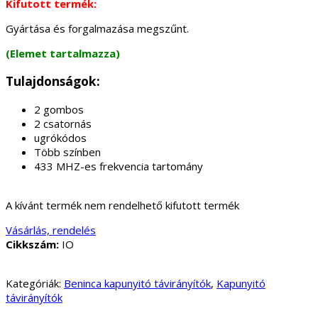
Kifutott termék:
Gyártása és forgalmazása megszűnt.
(Elemet tartalmazza)
Tulajdonságok:
2 gombos
2 csatornás
ugrókódos
Több színben
433 MHZ-es frekvencia tartomány
A kívánt termék nem rendelhető kifutott termék
Vásárlás, rendelés
Cikkszám:
IO
Kategóriák:
Beninca kapunyitó távirányítók
,
Kapunyitó
távirányítók