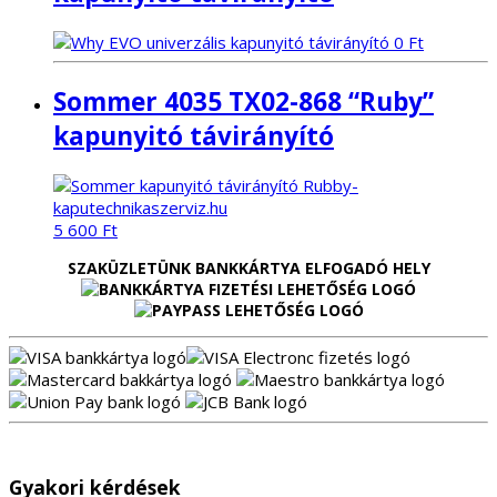
Sommer 4035 TX02-868 “Ruby”
kapunyitó távirányító
5 600
Ft
SZAKÜZLETÜNK BANKKÁRTYA ELFOGADÓ HELY
Gyakori kérdések
Milyen szolgáltatásokat kínálunk?
Kapumotorok eseti helyszíni javítását, karbantartását