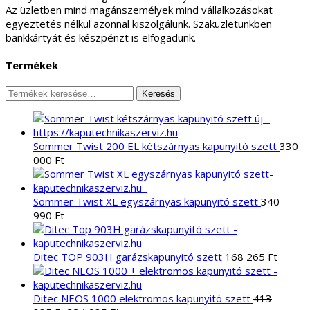
Termékek
Keresés
Keresés
a
következőre:
Sommer Twist 200 EL kétszárnyas kapunyitó szett
330
000
Ft
Sommer Twist XL egyszárnyas kapunyitó szett
340
990
Ft
Ditec TOP 903H garázskapunyitó szett
168 265
Ft
Ditec NEOS 1000 elektromos kapunyitó szett
413
Original
Current
885
Ft
334 985
Ft
price
price
was:
is:
413
334
Sommer Twist 200 E kétszárnyas kapunyitó szett
266
885 Ft.
985 Ft.
500
Ft