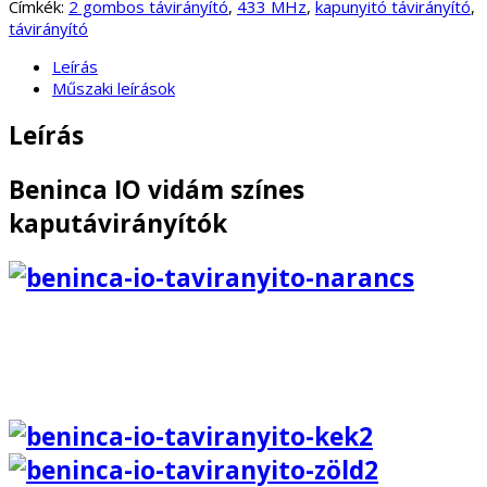
Címkék:
2 gombos távirányító
,
433 MHz
,
kapunyitó távirányító
,
távirányító
Leírás
Műszaki leírások
Leírás
Beninca IO vidám színes
kaputávirányítók
Gyári kétcsatornás ugrókódos távirányító, több színben.