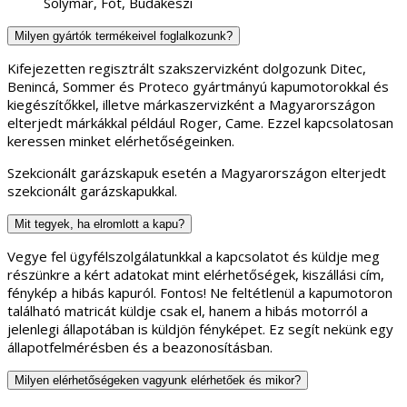
Solymár, Fót, Budakeszi
Milyen gyártók termékeivel foglalkozunk?
Kifejezetten regisztrált szakszervizként dolgozunk Ditec,
Benincá, Sommer és Proteco gyártmányú kapumotorokkal és
kiegészítőkkel, illetve márkaszervizként a Magyarországon
elterjedt márkákkal például Roger, Came. Ezzel kapcsolatosan
keressen minket elérhetőségeinken.
Szekcionált garázskapuk esetén a Magyarországon elterjedt
szekcionált garázskapukkal.
Mit tegyek, ha elromlott a kapu?
Vegye fel ügyfélszolgálatunkkal a kapcsolatot és küldje meg
részünkre a kért adatokat mint elérhetőségek, kiszállási cím,
fénykép a hibás kapuról. Fontos! Ne feltétlenül a kapumotoron
található matricát küldje csak el, hanem a hibás motorról a
jelenlegi állapotában is küldjön fényképet. Ez segít nekünk egy
állapotfelmérésben és a beazonosításban.
Milyen elérhetőségeken vagyunk elérhetőek és mikor?