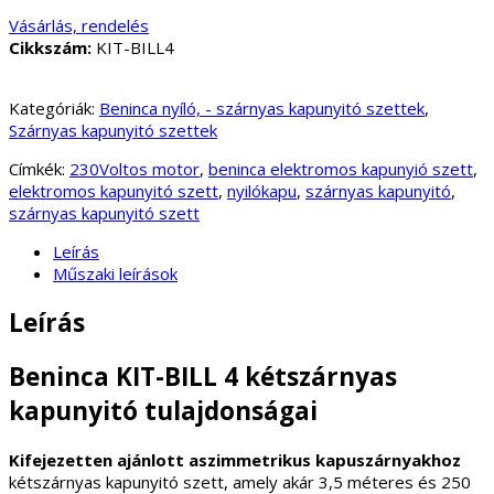
Vásárlás, rendelés
Cikkszám:
KIT-BILL4
Kategóriák:
Beninca nyíló, - szárnyas kapunyitó szettek
,
Szárnyas kapunyitó szettek
Címkék:
230Voltos motor
,
beninca elektromos kapunyió szett
,
elektromos kapunyitó szett
,
nyilókapu
,
szárnyas kapunyitó
,
szárnyas kapunyitó szett
Leírás
Műszaki leírások
Leírás
Beninca KIT-BILL 4 kétszárnyas
kapunyitó tulajdonságai
Kifejezetten ajánlott aszimmetrikus kapuszárnyakhoz
kétszárnyas kapunyitó szett, amely akár 3,5 méteres és 250