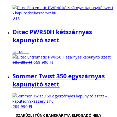
0
Ft
Ditec PWR50H kétszárnyas
kapunyitó szett
KIEMELT
Original
Current
685 285
Ft
669 990
Ft
price
price
was:
is:
Sommer Twist 350 egyszárnyas
685
669
285 Ft.
990 Ft.
kapunyitó szett
289 990
Ft
SZAKÜZLETÜNK BANKKÁRTYA ELFOGADÓ HELY