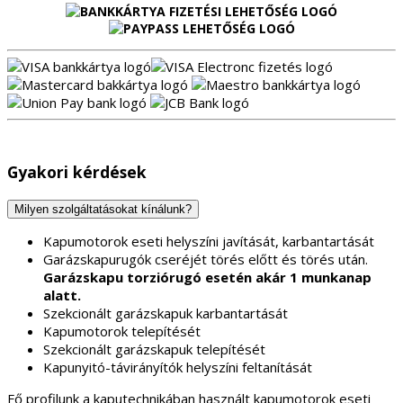
Gyakori kérdések
Milyen szolgáltatásokat kínálunk?
Kapumotorok eseti helyszíni javítását, karbantartását
Garázskapurugók cseréjét törés előtt és törés után.
Garázskapu torziórugó esetén akár 1 munkanap
alatt.
Szekcionált garázskapuk karbantartását
Kapumotorok telepítését
Szekcionált garázskapuk telepítését
Kapunyitó-távirányítók helyszíni feltanítását
Fő profilunk a kaputechnikában használt kapumotorok eseti