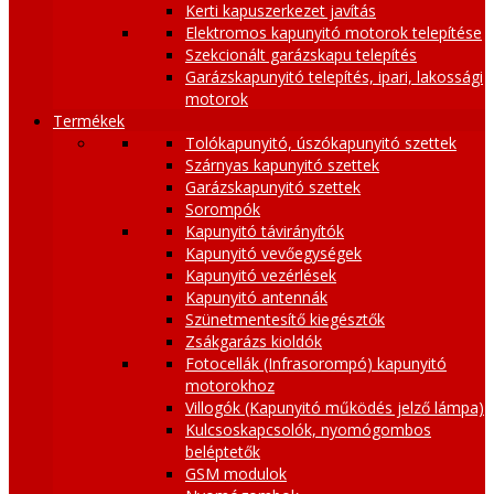
Kerti kapuszerkezet javítás
Elektromos kapunyitó motorok telepítése
Szekcionált garázskapu telepítés
Garázskapunyitó telepítés, ipari, lakossági
motorok
Termékek
Tolókapunyitó, úszókapunyitó szettek
Szárnyas kapunyitó szettek
Garázskapunyitó szettek
Sorompók
Kapunyitó távirányítók
Kapunyitó vevőegységek
Kapunyitó vezérlések
Kapunyitó antennák
Szünetmentesítő kiegésztők
Zsákgarázs kioldók
Fotocellák (Infrasorompó) kapunyitó
motorokhoz
Villogók (Kapunyitó működés jelző lámpa)
Kulcsoskapcsolók, nyomógombos
beléptetők
GSM modulok