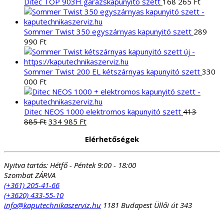
Ditec TOP 903H garázskapunyitó szett
168 265
Ft
Sommer Twist 350 egyszárnyas kapunyitó szett
289
990
Ft
Sommer Twist 200 EL kétszárnyas kapunyitó szett
330
000
Ft
Ditec NEOS 1000 elektromos kapunyitó szett
413
Original
Current
885
Ft
334 985
Ft
price
price
Elérhetőségek
was:
is:
413
334
885 Ft.
985 Ft.
Nyitva tartás:
Hétfő - Péntek 9:00 - 18:00
Szombat ZÁRVA
(+361) 205-41-66
(+3620) 433-55-10
info@kaputechnikaszerviz.hu
1181 Budapest Üllői út 343