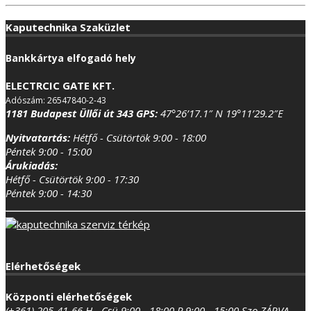
Kaputechnika Szaküzlet
Bankkártya elfogadó hely
ELECTRCIC GATE KFT.
Adószám: 26547840-2-43
1181 Budapest Üllői út 343
GPS:
47°26’17.1″ N 19°11’29.2″E
Nyitvatartás:
Hétfő - Csütörtök 9:00 - 18:00
Péntek 9:00 - 15:00
Árukiadás:
Hétfő - Csütörtök 9:00 - 17:30
Péntek 9:00 - 14:30
Elérhetőségek
Központi elérhetőségek
(+361) 205-41-66
H - Csü 9:00 - 18:00
P 9:00 - 15:00
Szo ZÁRVA