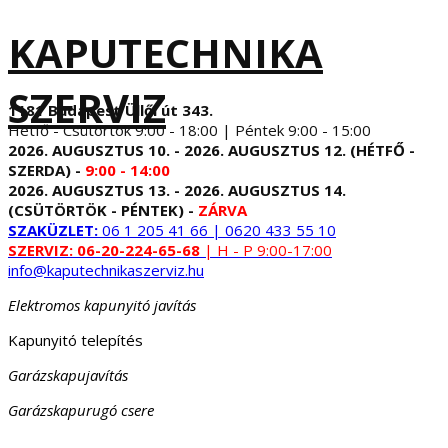
KAPUTECHNIKA
SZERVIZ
1181 Budapest Üllői út 343.
Hétfő - Csütörtök 9:00 - 18:00 | Péntek 9:00 - 15:00
2026. AUGUSZTUS 10. - 2026. AUGUSZTUS 12. (HÉTFŐ -
SZERDA) -
9:00 - 14:00
2026. AUGUSZTUS 13. - 2026. AUGUSZTUS 14.
(CSÜTÖRTÖK - PÉNTEK) -
ZÁRVA
SZAKÜZLET:
06 1 205 41 66 | 0620 433 55 10
SZERVIZ:
06-20-224-65-68
| H - P 9:00-17:00
info@kaputechnikaszerviz.hu
Elektromos kapunyitó javítás
Kapunyitó telepítés
Garázskapujavítás
Garázskapurugó csere
...