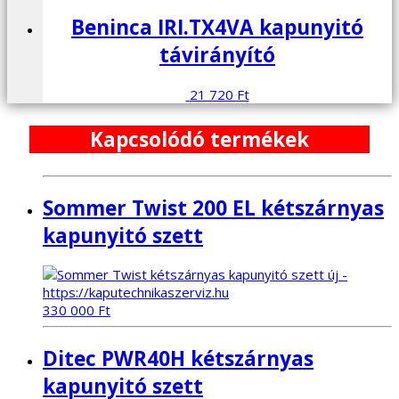
Beninca IRI.TX4VA kapunyitó
távirányító
21 720
Ft
Kapcsolódó termékek
Sommer Twist 200 EL kétszárnyas
kapunyitó szett
330 000
Ft
Ditec PWR40H kétszárnyas
kapunyitó szett