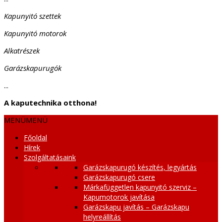
Kapunyitó szettek
Kapunyitó motorok
Alkatrészek
Garázskapurugók
...
A kaputechnika otthona!
MENÜ
MENÜ
Főoldal
Hírek
Szolgáltatásaink
Garázskapurugó készítés, legyártás
Garázskapurugó csere
Márkafüggetlen kapunyitó szerviz –
Kapumotorok javítása
Garázskapu javítás – Garázskapu
helyreállítás