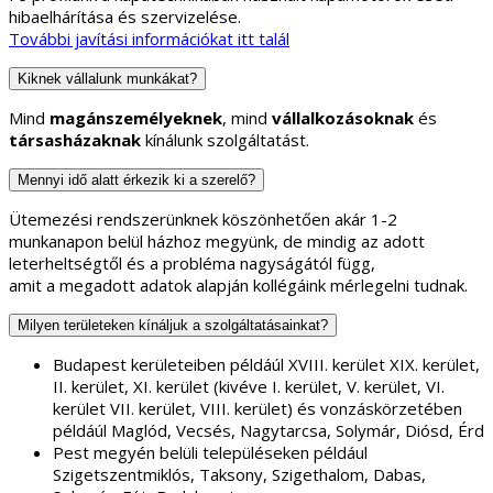
hibaelhárítása és szervizelése.
További javítási információkat itt talál
Kiknek vállalunk munkákat?
Mind
magánszemélyeknek
, mind
vállalkozásoknak
és
társasházaknak
kínálunk szolgáltatást.
Mennyi idő alatt érkezik ki a szerelő?
Ütemezési rendszerünknek köszönhetően akár 1-2
munkanapon belül házhoz megyünk, de mindig az adott
leterheltségtől és a probléma nagyságától függ,
amit a megadott adatok alapján kollégáink mérlegelni tudnak.
Milyen területeken kínáljuk a szolgáltatásainkat?
Budapest kerületeiben példáúl XVIII. kerület XIX. kerület,
II. kerület, XI. kerület (kivéve I. kerület, V. kerület, VI.
kerület VII. kerület, VIII. kerület) és vonzáskörzetében
példáúl Maglód, Vecsés, Nagytarcsa, Solymár, Diósd, Érd
Pest megyén belüli településeken például
Szigetszentmiklós, Taksony, Szigethalom, Dabas,