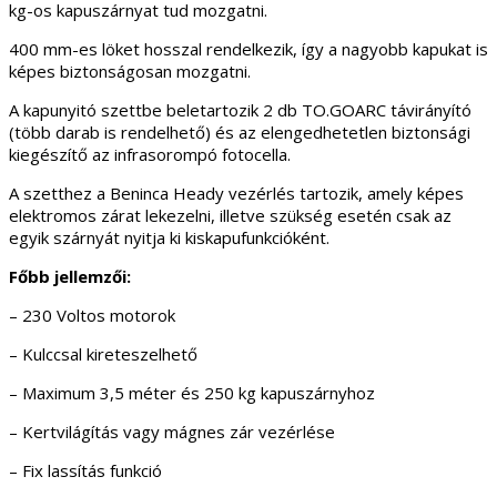
kg-os kapuszárnyat tud mozgatni.
400 mm-es löket hosszal rendelkezik, így a nagyobb kapukat is
képes biztonságosan mozgatni.
A kapunyitó szettbe beletartozik 2 db TO.GOARC távirányító
(több darab is rendelhető) és az elengedhetetlen biztonsági
kiegészítő az infrasorompó fotocella.
A szetthez a Beninca Heady vezérlés tartozik, amely képes
elektromos zárat lekezelni, illetve szükség esetén csak az
egyik szárnyát nyitja ki kiskapufunkcióként.
Főbb jellemzői:
– 230 Voltos motorok
– Kulccsal kireteszelhető
– Maximum 3,5 méter és 250 kg kapuszárnyhoz
– Kertvilágítás vagy mágnes zár vezérlése
– Fix lassítás funkció