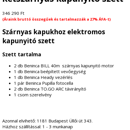
346 290
Ft
(Áraink bruttó összegűek és tartalmazzák a 27% ÁFA-t)
Szárnyas kapukhoz elektromos
kapunyitó szett
Szett tartalma
2 db Beninca BILL 40m szárnyas kapunyitó motor
1 db Beninca beépített vevőegység
1 db Beninca Heady vezérlés
1 pár Beninca Pupilla fotocella
2 db Beninca TO.GO ARC távirányító
1 csom szerelvény
Azonnal elvihető:
1181 Budapest Üllői út 343.
Házhoz szállítással:
1 - 3 munkanap