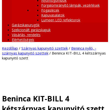
Nyomógombok
Forgalomirányító lámpák, vezérlések
Fogaslécek
Kapuvasalatok
Lumeen LED reflektorok
Garázskapurugók
Szekcionált garázskapuk
Vásárlás, rendelés
Elérhetőségek
Kezdőlap
/
Szárnyas kapunyitó szettek
/
Beninca nyíló, -
szárnyas kapunyitó szettek
/ Beninca KIT-BILL 4 kétszárnyas
kapunyitó szett
Beninca KIT-BILL 4
kétszárnyas kapunyitó szett