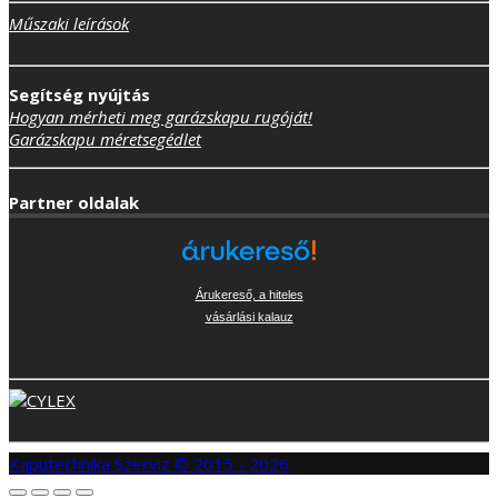
Műszaki leírások
Segítség nyújtás
Hogyan mérheti meg garázskapu rugóját!
Garázskapu méretsegédlet
Partner oldalak
Árukereső, a hiteles
vásárlási kalauz
Kaputechnika Szerviz © 2015 - 2026