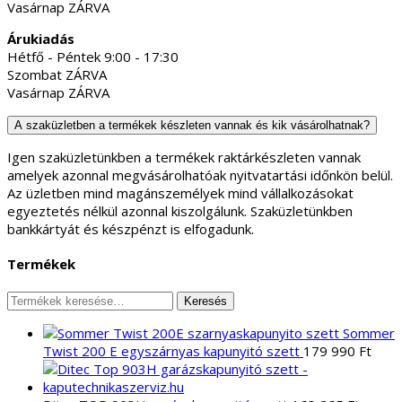
Vasárnap ZÁRVA
Árukiadás
Hétfő - Péntek 9:00 - 17:30
Szombat ZÁRVA
Vasárnap ZÁRVA
A szaküzletben a termékek készleten vannak és kik vásárolhatnak?
Igen szaküzletünkben a termékek raktárkészleten vannak
amelyek azonnal megvásárolhatóak nyitvatartási időnkön belül.
Az üzletben mind magánszemélyek mind vállalkozásokat
egyeztetés nélkül azonnal kiszolgálunk. Szaküzletünkben
bankkártyát és készpénzt is elfogadunk.
Termékek
Keresés
Keresés
a
Sommer
következőre:
Twist 200 E egyszárnyas kapunyitó szett
179 990
Ft