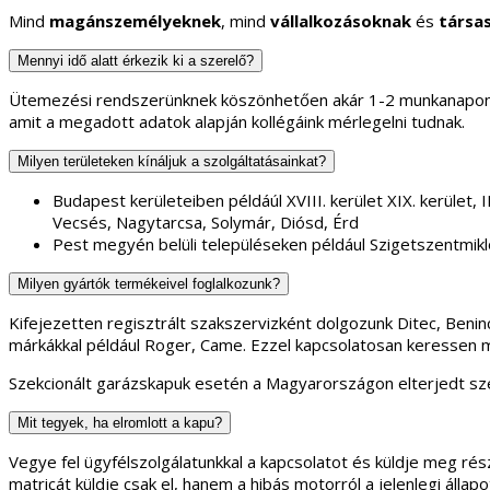
Mind
magánszemélyeknek
, mind
vállalkozásoknak
és
társa
Mennyi idő alatt érkezik ki a szerelő?
Ütemezési rendszerünknek köszönhetően akár 1-2 munkanapon b
amit a megadott adatok alapján kollégáink mérlegelni tudnak.
Milyen területeken kínáljuk a szolgáltatásainkat?
Budapest kerületeiben példáúl XVIII. kerület XIX. kerület, II.
Vecsés, Nagytarcsa, Solymár, Diósd, Érd
Pest megyén belüli településeken például Szigetszentmikl
Milyen gyártók termékeivel foglalkozunk?
Kifejezetten regisztrált szakszervizként dolgozunk Ditec, Ben
márkákkal például Roger, Came. Ezzel kapcsolatosan keressen 
Szekcionált garázskapuk esetén a Magyarországon elterjedt sze
Mit tegyek, ha elromlott a kapu?
Vegye fel ügyfélszolgálatunkkal a kapcsolatot és küldje meg rész
matricát küldje csak el, hanem a hibás motorról a jelenlegi áll