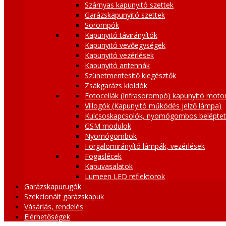
Szárnyas kapunyitó szettek
Garázskapunyitó szettek
Sorompók
Kapunyitó távirányítók
Kapunyitó vevőegységek
Kapunyitó vezérlések
Kapunyitó antennák
Szünetmentesítő kiegésztők
Zsákgarázs kioldók
Fotocellák (Infrasorompó) kapunyitó moto
Villogók (Kapunyitó működés jelző lámpa)
Kulcsoskapcsolók, nyomógombos belépte
GSM modulok
Nyomógombok
Forgalomirányító lámpák, vezérlések
Fogaslécek
Kapuvasalatok
Lumeen LED reflektorok
Garázskapurugók
Szekcionált garázskapuk
Vásárlás, rendelés
Elérhetőségek