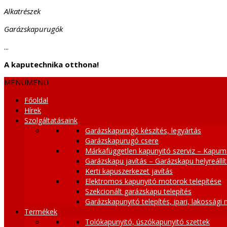
Alkatrészek
Garázskapurugók
...
A kaputechnika otthona!
MENÜ
MENÜ
Főoldal
Hírek
Szolgáltatásaink
Garázskapurugó készítés, legyártás
Garázskapurugó csere
Márkafüggetlen kapunyitó szerviz – Kapum
Garázskapu javítás – Garázskapu helyreállí
Kerti kapuszerkezet javítás
Elektromos kapunyitó motorok telepítése
Szekcionált garázskapu telepítés
Garázskapunyitó telepítés, ipari, lakossági
Termékek
Tolókapunyitó, úszókapunyitó szettek