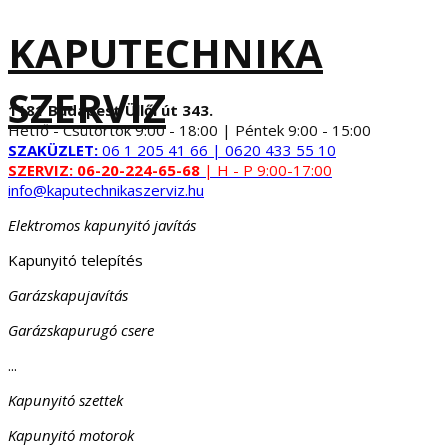
KAPUTECHNIKA
SZERVIZ
1181 Budapest Üllői út 343.
Hétfő - Csütörtök 9:00 - 18:00 | Péntek 9:00 - 15:00
SZAKÜZLET:
06 1 205 41 66 | 0620 433 55 10
SZERVIZ:
06-20-224-65-68
| H - P 9:00-17:00
info@kaputechnikaszerviz.hu
Elektromos kapunyitó javítás
Kapunyitó telepítés
Garázskapujavítás
Garázskapurugó csere
...
Kapunyitó szettek
Kapunyitó motorok