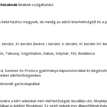
sházaknak
kínálunk szolgáltatást.
elül házhoz megyünk, de mindig az adott leterheltségtől és a 
 kerület, XI. kerület (kivéve I. kerület, V. kerület, VI. kerület VII
ós, Taksony, Szigethalom, Dabas, Solymár, Fót, Budakeszi
incá, Sommer és Proteco gyártmányú kapumotorokkal és kiegészítő
minket elérhetőségeinken.
kcionált garázskapukkal.
ünkre a kért adatokat mint elérhetőségek, kiszállási cím, fénykép
apotában is küldjön fényképet. Ez segít nekünk egy állapotfelmérés