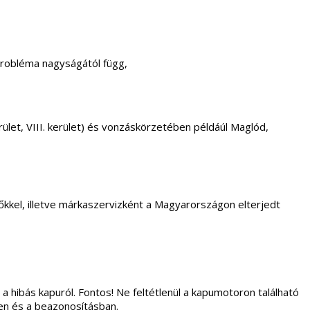
probléma nagyságától függ,
. kerület, VIII. kerület) és vonzáskörzetében példáúl Maglód,
kkel, illetve márkaszervizként a Magyarországon elterjedt
 a hibás kapuról. Fontos! Ne feltétlenül a kapumotoron található
ben és a beazonosításban.