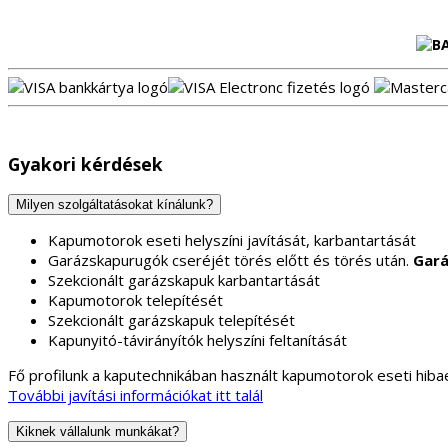
Gyakori kérdések
Milyen szolgáltatásokat kínálunk?
Kapumotorok eseti helyszíni javítását, karbantartását
Garázskapurugók cseréjét törés előtt és törés után.
Gará
Szekcionált garázskapuk karbantartását
Kapumotorok telepítését
Szekcionált garázskapuk telepítését
Kapunyitó-távirányítók helyszíni feltanítását
Fő profilunk a kaputechnikában használt kapumotorok eseti hibae
További javítási információkat itt talál
Kiknek vállalunk munkákat?