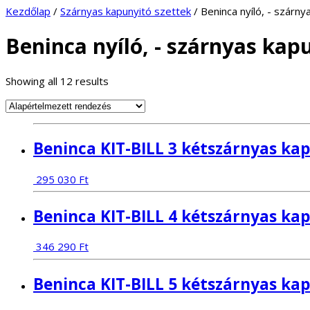
Kezdőlap
/
Szárnyas kapunyitó szettek
/ Beninca nyíló, - szárny
Beninca nyíló, - szárnyas kap
Showing all 12 results
Beninca KIT-BILL 3 kétszárnyas kap
295 030
Ft
Beninca KIT-BILL 4 kétszárnyas kap
346 290
Ft
Beninca KIT-BILL 5 kétszárnyas kap