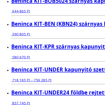
Beninca KIT-BOB5024 szárnyas kapu
644 865
Ft
Beninca KIT-BEN (KBN24) szárnyas 
390 805
Ft
Beninca KIT-KPR szárnyas kapunyit
580 670
Ft
Beninca KIT-UNDER kapunyitó szet
718 185
Ft
–
756 285
Ft
Beninca KIT-UNDER24 földbe rejtet
857 745
Ft