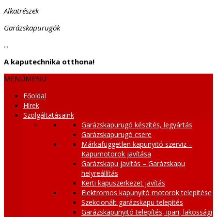
Alkatrészek
Garázskapurugók
...
A kaputechnika otthona!
MENÜ
MENÜ
Főoldal
Hírek
Szolgáltatásaink
Garázskapurugó készítés, legyártás
Garázskapurugó csere
Márkafüggetlen kapunyitó szerviz –
Kapumotorok javítása
Garázskapu javítás – Garázskapu
helyreállítás
Kerti kapuszerkezet javítás
Elektromos kapunyitó motorok telepítése
Szekcionált garázskapu telepítés
Garázskapunyitó telepítés, ipari, lakossági