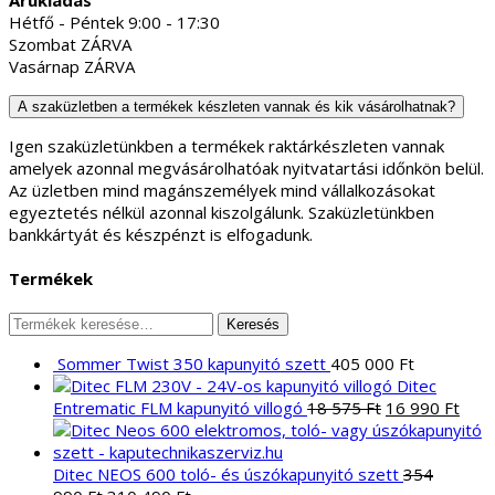
Hétfő - Péntek 9:00 - 17:30
Szombat ZÁRVA
Vasárnap ZÁRVA
A szaküzletben a termékek készleten vannak és kik vásárolhatnak?
Igen szaküzletünkben a termékek raktárkészleten vannak
amelyek azonnal megvásárolhatóak nyitvatartási időnkön belül.
Az üzletben mind magánszemélyek mind vállalkozásokat
egyeztetés nélkül azonnal kiszolgálunk. Szaküzletünkben
bankkártyát és készpénzt is elfogadunk.
Termékek
Keresés
Keresés
a
Sommer Twist 350 kapunyitó szett
405 000
Ft
következőre:
Ditec
Original
Curr
Entrematic FLM kapunyitó villogó
18 575
Ft
16 990
Ft
price
pric
was:
is:
18
16
Ditec NEOS 600 toló- és úszókapunyitó szett
354
Original
Current
575 Ft.
990 