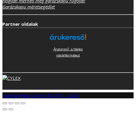
Hogyan mérheti meg garázskapu rugóját!
Garázskapu méretsegédlet
Partner oldalak
Árukereső, a hiteles
vásárlási kalauz
Kaputechnika Szerviz © 2015 - 2026