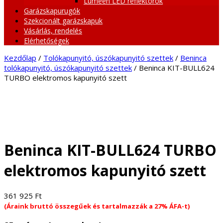
Lumeen LED reflektorok
Garázskapurugók
Szekcionált garázskapuk
Vásárlás, rendelés
Elérhetőségek
Kezdőlap
/
Tolókapunyitó, úszókapunyitó szettek
/
Beninca
tolókapunyitó, úszókapunyitó szettek
/ Beninca KIT-BULL624
TURBO elektromos kapunyitó szett
Beninca KIT-BULL624 TURBO
elektromos kapunyitó szett
361 925
Ft
(Áraink bruttó összegűek és tartalmazzák a 27% ÁFA-t)