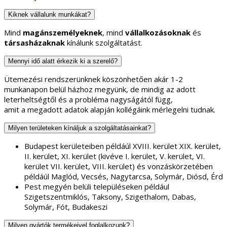
Kiknek vállalunk munkákat?
Mind
magánszemélyeknek
, mind
vállalkozásoknak
és
társasházaknak
kínálunk szolgáltatást.
Mennyi idő alatt érkezik ki a szerelő?
Ütemezési rendszerünknek köszönhetően akár 1-2
munkanapon belül házhoz megyünk, de mindig az adott
leterheltségtől és a probléma nagyságától függ,
amit a megadott adatok alapján kollégáink mérlegelni tudnak.
Milyen területeken kínáljuk a szolgáltatásainkat?
Budapest kerületeiben példáúl XVIII. kerület XIX. kerület,
II. kerület, XI. kerület (kivéve I. kerület, V. kerület, VI.
kerület VII. kerület, VIII. kerület) és vonzáskörzetében
példáúl Maglód, Vecsés, Nagytarcsa, Solymár, Diósd, Érd
Pest megyén belüli településeken például
Szigetszentmiklós, Taksony, Szigethalom, Dabas,
Solymár, Fót, Budakeszi
Milyen gyártók termékeivel foglalkozunk?