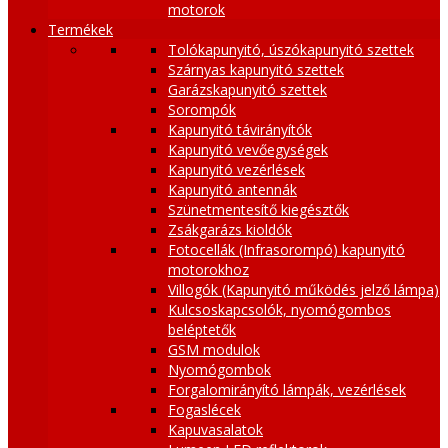
motorok
Termékek
Tolókapunyitó, úszókapunyitó szettek
Szárnyas kapunyitó szettek
Garázskapunyitó szettek
Sorompók
Kapunyitó távirányítók
Kapunyitó vevőegységek
Kapunyitó vezérlések
Kapunyitó antennák
Szünetmentesítő kiegésztők
Zsákgarázs kioldók
Fotocellák (Infrasorompó) kapunyitó
motorokhoz
Villogók (Kapunyitó működés jelző lámpa)
Kulcsoskapcsolók, nyomógombos
beléptetők
GSM modulok
Nyomógombok
Forgalomirányító lámpák, vezérlések
Fogaslécek
Kapuvasalatok