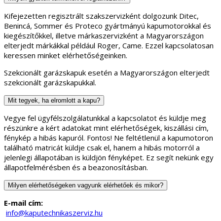
Kifejezetten regisztrált szakszervizként dolgozunk Ditec,
Benincá, Sommer és Proteco gyártmányú kapumotorokkal és
kiegészítőkkel, illetve márkaszervizként a Magyarországon
elterjedt márkákkal például Roger, Came. Ezzel kapcsolatosan
keressen minket elérhetőségeinken.
Szekcionált garázskapuk esetén a Magyarországon elterjedt
szekcionált garázskapukkal.
Mit tegyek, ha elromlott a kapu?
Vegye fel ügyfélszolgálatunkkal a kapcsolatot és küldje meg
részünkre a kért adatokat mint elérhetőségek, kiszállási cím,
fénykép a hibás kapuról. Fontos! Ne feltétlenül a kapumotoron
található matricát küldje csak el, hanem a hibás motorról a
jelenlegi állapotában is küldjön fényképet. Ez segít nekünk egy
állapotfelmérésben és a beazonosításban.
Milyen elérhetőségeken vagyunk elérhetőek és mikor?
E-mail cím:
info@kaputechnikaszerviz.hu