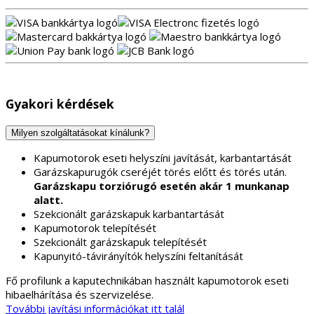
Gyakori kérdések
Milyen szolgáltatásokat kínálunk?
Kapumotorok eseti helyszíni javítását, karbantartását
Garázskapurugók cseréjét törés előtt és törés után.
Garázskapu torziórugó esetén akár 1 munkanap
alatt.
Szekcionált garázskapuk karbantartását
Kapumotorok telepítését
Szekcionált garázskapuk telepítését
Kapunyitó-távirányítók helyszíni feltanítását
Fő profilunk a kaputechnikában használt kapumotorok eseti
hibaelhárítása és szervizelése.
További javítási információkat itt talál