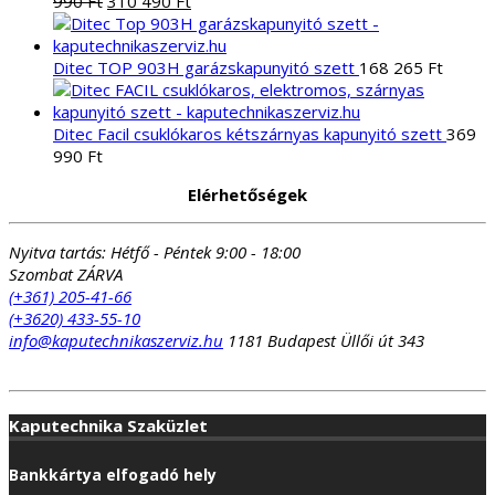
990
Ft
310 490
Ft
price
price
was:
is:
354
310
Ditec TOP 903H garázskapunyitó szett
168 265
Ft
990 Ft.
490 Ft.
Ditec Facil csuklókaros kétszárnyas kapunyitó szett
369
990
Ft
Elérhetőségek
Nyitva tartás:
Hétfő - Péntek 9:00 - 18:00
Szombat ZÁRVA
(+361) 205-41-66
(+3620) 433-55-10
info@kaputechnikaszerviz.hu
1181 Budapest Üllői út 343
Kaputechnika Szaküzlet
Bankkártya elfogadó hely