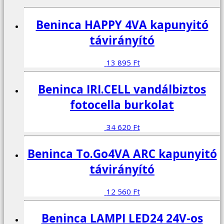
Beninca HAPPY 4VA kapunyitó
távirányító
13 895
Ft
Beninca IRI.CELL vandálbiztos
fotocella burkolat
34 620
Ft
Beninca To.Go4VA ARC kapunyitó
távirányító
12 560
Ft
Beninca LAMPI LED24 24V-os