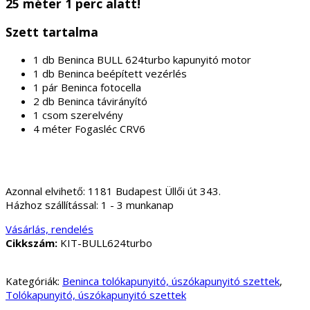
25 méter 1 perc alatt!
Szett tartalma
1 db Beninca BULL 624turbo kapunyitó motor
1 db Beninca beépített vezérlés
1 pár Beninca fotocella
2 db Beninca távirányító
1 csom szerelvény
4 méter Fogasléc CRV6
Azonnal elvihető:
1181 Budapest Üllői út 343.
Házhoz szállítással:
1 - 3 munkanap
Vásárlás, rendelés
Cikkszám:
KIT-BULL624turbo
Kategóriák:
Beninca tolókapunyitó, úszókapunyitó szettek
,
Tolókapunyitó, úszókapunyitó szettek