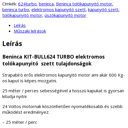
Címkék:
624turbo
,
beninca
,
Beninca tolókapunyitó motor
,
beninca turbo
,
elektromos kapunyitó szett
,
kapunyitó szett
,
tolókapunyitó motor
,
úszókapunyitó motor
Leírás
Műszaki leírások
Leírás
Beninca KIT-BULL624 TURBO elektromos
tolókapunyitó szett tulajdonságok
Strapabíró erős elektromos kapunyitó motor ami akár 600 Kg-
os kaput is képes mozgatni.
25 méter / perces sebességével a hosszú kapukat is gyorsan
kitudja nyitni
24 Voltos motornak köszönhetően nyomatékosabb és szebb
működést eredményez.
– 25 méter / perc