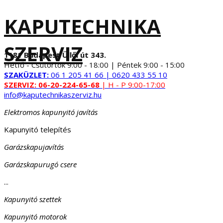
KAPUTECHNIKA
SZERVIZ
1181 Budapest Üllői út 343.
Hétfő - Csütörtök 9:00 - 18:00 | Péntek 9:00 - 15:00
SZAKÜZLET:
06 1 205 41 66 | 0620 433 55 10
SZERVIZ:
06-20-224-65-68
| H - P 9:00-17:00
info@kaputechnikaszerviz.hu
Elektromos kapunyitó javítás
Kapunyitó telepítés
Garázskapujavítás
Garázskapurugó csere
...
Kapunyitó szettek
Kapunyitó motorok