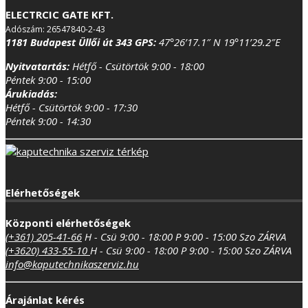
ELECTRCIC GATE KFT.
Adószám: 26547840-2-43
1181 Budapest Üllői út 343
GPS:
47°26’17.1″ N 19°11’29.2″E
Nyitvatartás:
Hétfő - Csütörtök 9:00 - 18:00
Péntek 9:00 - 15:00
Árukiadás:
Hétfő - Csütörtök 9:00 - 17:30
Péntek 9:00 - 14:30
Elérhetőségek
Központi elérhetőségek
(+361) 205-41-66
H - Csü 9:00 - 18:00
P 9:00 - 15:00
Szo ZÁRVA
(+3620) 433-55-10
H - Csü 9:00 - 18:00
P 9:00 - 15:00
Szo ZÁRVA
info@kaputechnikaszerviz.hu
Árajánlat kérés