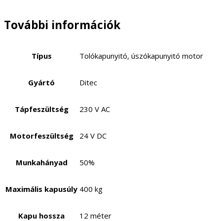
További információk
Típus
Tolókapunyitó, úszókapunyitó motor
Gyártó
Ditec
Tápfeszültség
230 V AC
Motorfeszültség
24 V DC
Munkahányad
50%
Maximális kapusúly
400 kg
Kapu hossza
12 méter