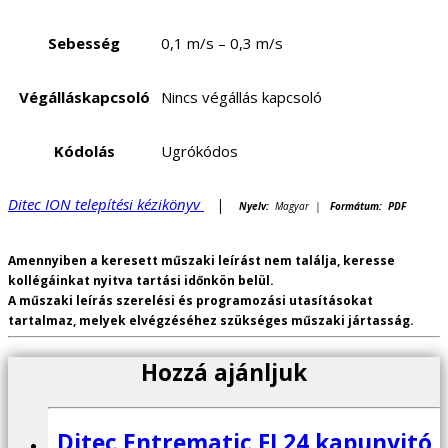
Sebesség
0,1 m/s – 0,3 m/s
Végálláskapcsoló
Nincs végállás kapcsoló
Kódolás
Ugrókódos
Ditec ION telepítési kézikönyv
|
Nyelv:
Magyar |
Formátum: PDF
Amennyiben a keresett műszaki leírást nem találja, keresse
kollégáinkat nyitva tartási időnkön belül.
A műszaki leírás szerelési és programozási utasításokat
tartalmaz, melyek elvégzéséhez szükséges műszaki jártasság.
Hozzá ajánljuk
Ditec Entrematic FL24 kapunyitó