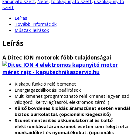
kapunyitó szett
,
Neos
,
tolókapunyitó szett
,
úszókapunyitó
szett
Leírás
További információk
Műszaki leírások
Leírás
A Ditec ION motorok főbb tulajdonságai
Kiskapu funkció relé bemenet
Energiagazdálkodási beállítások
Multi kimenet (programozható relé kimenet legyen szó
villogóról, kertvilágításról, elektromos zárról )
Külső bovdenes kioldás áramszünet esetén vandál
biztos burkolattal. (opcionális kiegészítő)
Szünetmentesítés akkumulátorral és töltő
elektronikával áramszünet esetén sem felejti el a
munkaidőket és nyomatékokat. (opcionális