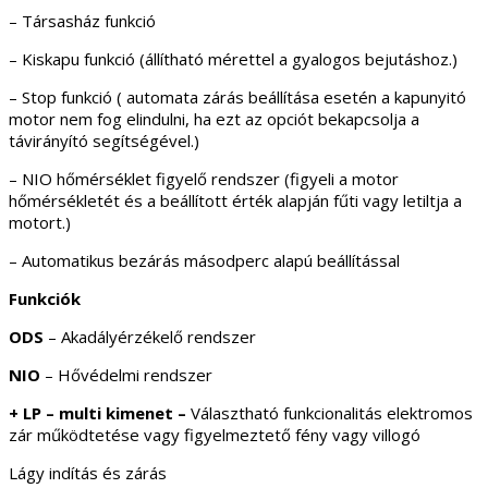
– Társasház funkció
– Kiskapu funkció (állítható mérettel a gyalogos bejutáshoz.)
– Stop funkció ( automata zárás beállítása esetén a kapunyitó
motor nem fog elindulni, ha ezt az opciót bekapcsolja a
távirányító segítségével.)
– NIO hőmérséklet figyelő rendszer (figyeli a motor
hőmérsékletét és a beállított érték alapján fűti vagy letiltja a
motort.)
– Automatikus bezárás másodperc alapú beállítással
Funkciók
ODS
– Akadályérzékelő rendszer
NIO
– Hővédelmi rendszer
+ LP – multi kimenet –
Választható funkcionalitás elektromos
zár működtetése vagy figyelmeztető fény vagy villogó
Lágy indítás és zárás