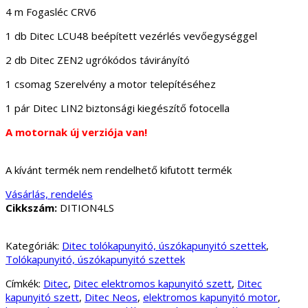
4 m Fogasléc CRV6
1 db Ditec LCU48 beépített vezérlés vevőegységgel
2 db Ditec ZEN2 ugrókódos távirányító
1 csomag Szerelvény a motor telepítéséhez
1 pár Ditec LIN2 biztonsági kiegészítő fotocella
A motornak új verziója van!
A kívánt termék nem rendelhető kifutott termék
Vásárlás, rendelés
Cikkszám:
DITION4LS
Kategóriák:
Ditec tolókapunyitó, úszókapunyitó szettek
,
Tolókapunyitó, úszókapunyitó szettek
Címkék:
Ditec
,
Ditec elektromos kapunyitó szett
,
Ditec
kapunyitó szett
,
Ditec Neos
,
elektromos kapunyitó motor
,