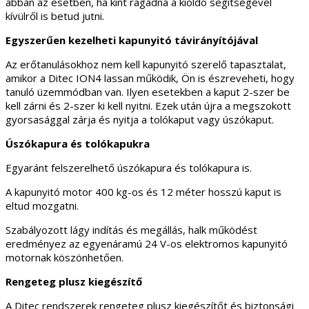
abban az esetben, ha kint ragadna a kioldó segítségével
kívülről is betud jutni.
Egyszerűen kezelheti kapunyitó távirányítójával
Az erőtanulásokhoz nem kell kapunyitó szerelő tapasztalat,
amikor a Ditec ION4 lassan működik, Ön is észreveheti, hogy
tanuló üzemmódban van. Ilyen esetekben a kaput 2-szer be
kell zárni és 2-szer ki kell nyitni. Ezek után újra a megszokott
gyorsasággal zárja és nyitja a tolókaput vagy úszókaput.
Úszókapura és tolókapukra
Egyaránt felszerelhető úszókapura és tolókapura is.
A kapunyitó motor 400 kg-os és 12 méter hosszú kaput is
eltud mozgatni.
Szabályozott lágy indítás és megállás, halk működést
eredményez az egyenáramú 24 V-os elektromos kapunyitó
motornak köszönhetően.
Rengeteg plusz kiegészítő
A Ditec rendszerek rengeteg plusz kiegészítőt és biztonsági