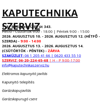
KAPUTECHNIKA
SZERVIZ
1181 Budapest Üllői út 343.
Hétfő - Csütörtök 9:00 - 18:00 | Péntek 9:00 - 15:00
2026. AUGUSZTUS 10. - 2026. AUGUSZTUS 12. (HÉTFŐ -
SZERDA) -
9:00 - 14:00
2026. AUGUSZTUS 13. - 2026. AUGUSZTUS 14.
(CSÜTÖRTÖK - PÉNTEK) -
ZÁRVA
SZAKÜZLET:
06 1 205 41 66 | 0620 433 55 10
SZERVIZ:
06-20-224-65-68
| H - P 9:00-17:00
info@kaputechnikaszerviz.hu
Elektromos kapunyitó javítás
Kapunyitó telepítés
Garázskapujavítás
Garázskapurugó csere
...