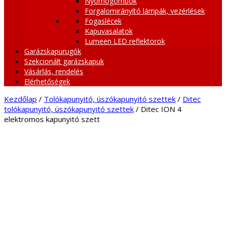
Nyomógombok
Forgalomirányító lámpák, vezérlések
Fogaslécek
Kapuvasalatok
Lumeen LED reflektorok
Garázskapurugók
Szekcionált garázskapuk
Vásárlás, rendelés
Elérhetőségek
Kezdőlap
/
Tolókapunyitó, úszókapunyitó szettek
/
Ditec
tolókapunyitó, úszókapunyitó szettek
/ Ditec ION 4
elektromos kapunyitó szett