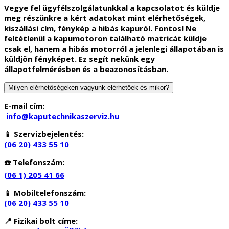
Vegye fel ügyfélszolgálatunkkal a kapcsolatot és küldje
meg részünkre a kért adatokat mint elérhetőségek,
kiszállási cím, fénykép a hibás kapuról. Fontos! Ne
feltétlenül a kapumotoron található matricát küldje
csak el, hanem a hibás motorról a jelenlegi állapotában is
küldjön fényképet. Ez segít nekünk egy
állapotfelmérésben és a beazonosításban.
Milyen elérhetőségeken vagyunk elérhetőek és mikor?
E-mail cím:
info@kaputechnikaszerviz.hu
📱 Szervizbejelentés:
(06 20) 433 55 10
☎️ Telefonszám:
(06 1) 205 41 66
📱 Mobiltelefonszám:
(06 20) 433 55 10
📍
Fizikai bolt címe: