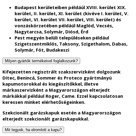
Budapest kerületeiben példáúl XVIII. kerület XIX.
kerület, II. kerület, XI. kerület (kivéve I. kerület, V.
kerület, VI. kerület VII. kerület, VIII. kerület) és
vonzáskörzetében példáúl Maglód, Vecsés,
Nagytarcsa, Solymár, Diósd, Érd
Pest megyén belüli településeken például
Szigetszentmiklós, Taksony, Szigethalom, Dabas,
Solymár, Fót, Budakeszi
Milyen gyártók termékeivel foglalkozunk?
Kifejezetten regisztrált szakszervizként dolgozunk
Ditec, Benincá, Sommer és Proteco gyártmányú
kapumotorokkal és kiegészítőkkel, illetve
márkaszervizként a Magyarországon elterjedt
márkákkal például Roger, Came. Ezzel kapcsolatosan
keressen minket elérhetőségeinken.
Szekcionált garázskapuk esetén a Magyarországon
elterjedt szekcionált garázskapukkal.
Mit tegyek, ha elromlott a kapu?