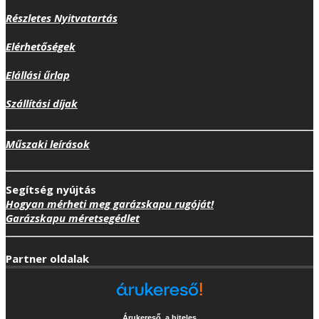
Részletes Nyitvatartás
Elérhetőségek
Elállási űrlap
Szállítási díjak
Műszaki leírások
Segítség nyújtás
Hogyan mérheti meg garázskapu rugóját!
Garázskapu méretsegédlet
Partner oldalak
Árukereső, a hiteles