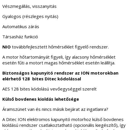
Vészmegállás, visszanyitás
Gyalogos (részleges nyitás)
Automatikus zárás
Társasház funkció
NIO
továbbfejlesztett hőmérséklet figyelő rendszer.
A motor hőtartományát figyeli, így alacsony hőmérséklet
esetén fűti a motort magas hőmérséklet esetén leállítja.
Biztonságos kapunyitó rendszer az ION motorokban
elérhető 128 bites Ditec kódolással
AES 128 bites kódolású vevőegységgel szerelt
Külső bovdenes kioldás lehetősége
Áramszünet van és nincs másik bejárat az ingatlanra?
A Ditec ION elektromos kapunyitó motorhoz külső bovdenes
kioldású rendszer csatlakoztatható (opcionális kiegészítő), így