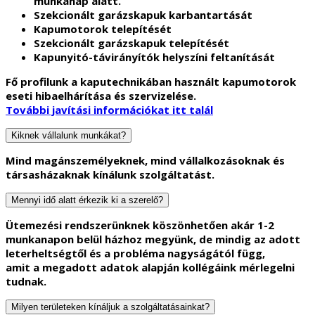
munkanap alatt.
Szekcionált garázskapuk karbantartását
Kapumotorok telepítését
Szekcionált garázskapuk telepítését
Kapunyitó-távirányítók helyszíni feltanítását
Fő profilunk a kaputechnikában használt kapumotorok
eseti hibaelhárítása és szervizelése.
További javítási információkat itt talál
Kiknek vállalunk munkákat?
Mind
magánszemélyeknek
, mind
vállalkozásoknak
és
társasházaknak
kínálunk szolgáltatást.
Mennyi idő alatt érkezik ki a szerelő?
Ütemezési rendszerünknek köszönhetően akár 1-2
munkanapon belül házhoz megyünk, de mindig az adott
leterheltségtől és a probléma nagyságától függ,
amit a megadott adatok alapján kollégáink mérlegelni
tudnak.
Milyen területeken kínáljuk a szolgáltatásainkat?