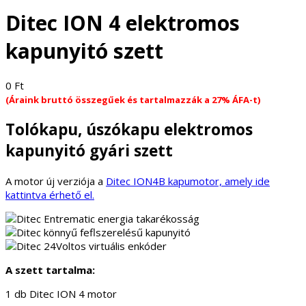
Ditec ION 4 elektromos
kapunyitó szett
0
Ft
(Áraink bruttó összegűek és tartalmazzák a 27% ÁFA-t)
Tolókapu, úszókapu elektromos
kapunyitó gyári szett
A motor új verziója a
Ditec ION4B kapumotor, amely ide
kattintva érhető el.
A szett tartalma:
1 db Ditec ION 4 motor