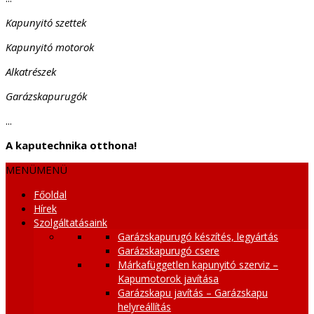
Kapunyitó szettek
Kapunyitó motorok
Alkatrészek
Garázskapurugók
...
A kaputechnika otthona!
MENÜ
MENÜ
Főoldal
Hírek
Szolgáltatásaink
Garázskapurugó készítés, legyártás
Garázskapurugó csere
Márkafüggetlen kapunyitó szerviz –
Kapumotorok javítása
Garázskapu javítás – Garázskapu
helyreállítás