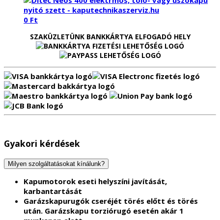
0
Ft
SZAKÜZLETÜNK BANKKÁRTYA ELFOGADÓ HELY
Gyakori kérdések
Milyen szolgáltatásokat kínálunk?
Kapumotorok eseti helyszíni javítását,
karbantartását
Garázskapurugók cseréjét törés előtt és törés
után.
Garázskapu torziórugó esetén akár 1