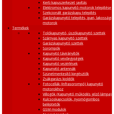
Kerti kapuszerkezet javítás
Elektromos kapunyitó motorok telepítése
Szekcionált garázskapu telepítés
Garázskapunyitó telepítés, ipari, lakossági
motorok
Termékek
Tolókapunyitó, úszókapunyitó szettek
Szárnyas kapunyitó szettek
Garázskapunyitó szettek
Sorompók
Kapunyitó távirányítók
Kapunyitó vevőegységek
Kapunyitó vezérlések
Kapunyitó antennák
Szünetmentesítő kiegésztők
Zsákgarázs kioldók
Fotocellák (Infrasorompó) kapunyitó
motorokhoz
Villogók (Kapunyitó működés jelző lámpa)
Kulcsoskapcsolók, nyomógombos
beléptetők
GSM modulok