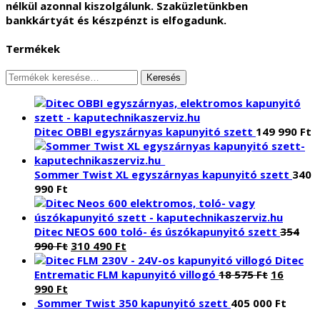
nélkül azonnal kiszolgálunk. Szaküzletünkben
bankkártyát és készpénzt is elfogadunk.
Termékek
Keresés
Keresés
a
következőre:
Ditec OBBI egyszárnyas kapunyitó szett
149 990
Ft
Sommer Twist XL egyszárnyas kapunyitó szett
340
990
Ft
Ditec NEOS 600 toló- és úszókapunyitó szett
354
Original
Current
990
Ft
310 490
Ft
price
price
Ditec
was:
is:
Original
Entrematic FLM kapunyitó villogó
18 575
Ft
16
Current
354
310
price
990
Ft
price
990 Ft.
490 Ft.
was:
Sommer Twist 350 kapunyitó szett
405 000
Ft
is:
18