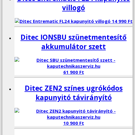
villogó
14 990
Ft
Ditec IONSBU szünetmentesítő
akkumulátor szett
61 900
Ft
Ditec ZEN2 színes ugrókódos
kapunyitó távirányító
10 900
Ft