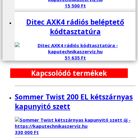
15 500
Ft
Ditec AXK4 rádiós beléptető
kódtasztatúra
51 635
Ft
Kapcsolódó termékek
Sommer Twist 200 EL kétszárnyas
kapunyitó szett
330 000
Ft