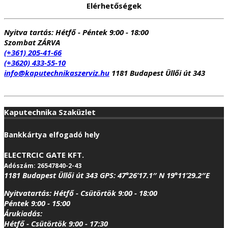
Elérhetőségek
16
575 Ft.
990 Ft.
Nyitva tartás:
Hétfő - Péntek 9:00 - 18:00
Szombat ZÁRVA
(+361) 205-41-66
(+3620) 433-55-10
info@kaputechnikaszerviz.hu
1181 Budapest Üllői út 343
Kaputechnika Szaküzlet
Bankkártya elfogadó hely
ELECTRCIC GATE KFT.
Adószám: 26547840-2-43
1181 Budapest Üllői út 343
GPS:
47°26’17.1″ N 19°11’29.2″E
Nyitvatartás:
Hétfő - Csütörtök 9:00 - 18:00
Péntek 9:00 - 15:00
Árukiadás:
Hétfő - Csütörtök 9:00 - 17:30