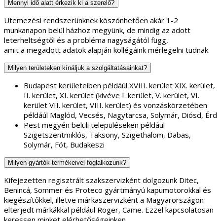
Mennyi idő alatt érkezik ki a szerelő?
Ütemezési rendszerünknek köszönhetően akár 1-2
munkanapon belül házhoz megyünk, de mindig az adott
leterheltségtől és a probléma nagyságától függ,
amit a megadott adatok alapján kollégáink mérlegelni tudnak.
Milyen területeken kínáljuk a szolgáltatásainkat?
Budapest kerületeiben példáúl XVIII. kerület XIX. kerület,
II. kerület, XI. kerület (kivéve I. kerület, V. kerület, VI.
kerület VII. kerület, VIII. kerület) és vonzáskörzetében
példáúl Maglód, Vecsés, Nagytarcsa, Solymár, Diósd, Érd
Pest megyén belüli településeken például
Szigetszentmiklós, Taksony, Szigethalom, Dabas,
Solymár, Fót, Budakeszi
Milyen gyártók termékeivel foglalkozunk?
Kifejezetten regisztrált szakszervizként dolgozunk Ditec,
Benincá, Sommer és Proteco gyártmányú kapumotorokkal és
kiegészítőkkel, illetve márkaszervizként a Magyarországon
elterjedt márkákkal például Roger, Came. Ezzel kapcsolatosan
keressen minket elérhetőségeinken.