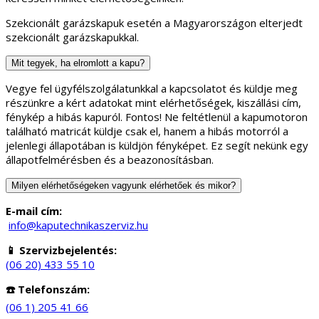
Szekcionált garázskapuk esetén a Magyarországon elterjedt
szekcionált garázskapukkal.
Mit tegyek, ha elromlott a kapu?
Vegye fel ügyfélszolgálatunkkal a kapcsolatot és küldje meg
részünkre a kért adatokat mint elérhetőségek, kiszállási cím,
fénykép a hibás kapuról. Fontos! Ne feltétlenül a kapumotoron
található matricát küldje csak el, hanem a hibás motorról a
jelenlegi állapotában is küldjön fényképet. Ez segít nekünk egy
állapotfelmérésben és a beazonosításban.
Milyen elérhetőségeken vagyunk elérhetőek és mikor?
E-mail cím:
info@kaputechnikaszerviz.hu
📱 Szervizbejelentés:
(06 20) 433 55 10
☎️ Telefonszám:
(06 1) 205 41 66