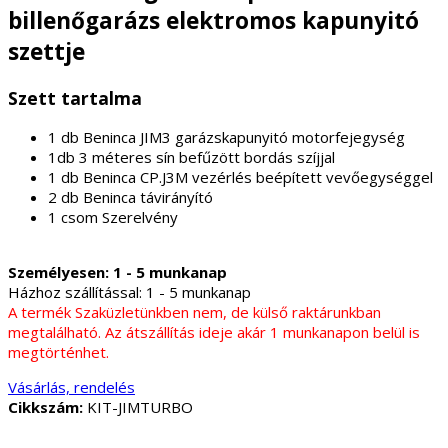
billenőgarázs elektromos kapunyitó
szettje
Szett tartalma
1 db Beninca JIM3 garázskapunyitó motorfejegység
1db 3 méteres sín befűzött bordás szíjjal
1 db Beninca CP.J3M vezérlés beépített vevőegységgel
2 db Beninca távirányító
1 csom Szerelvény
Személyesen:
1 - 5 munkanap
Házhoz szállítással:
1 - 5 munkanap
A termék Szaküzletünkben nem, de külső raktárunkban
megtalálható. Az átszállítás ideje akár 1 munkanapon belül is
megtörténhet.
Vásárlás, rendelés
Cikkszám:
KIT-JIMTURBO