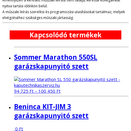
Amennyiben a keresett műszaki leírást nem találja, keresse kollégáinkat
nyitva tartási időnkön belül.
A műszaki leírás szerelési és programozási utasításokat tartalmaz, melyek
elvégzéséhez szükséges műszaki jártasság.
Kapcsolódó termékek
Sommer Marathon 550SL
garázskapunyitó szett
94 725
Ft
–
100 450
Ft
Beninca KIT-JIM 3
garázskapunyitó szett
0
Ft