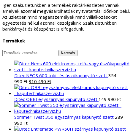
Igen szaküzletünkben a termékek raktárkészleten vannak
amelyek azonnal megvásárolhatóak nyitvatartási időnkön belül.
Az üzletben mind magánszemélyek mind vállalkozásokat
egyeztetés nélkül azonnal kiszolgálunk. Szaküzletünkben
bankkártyát és készpénzt is elfogadunk.
Termékek
Keresés
Keresés
a
következőre:
Ditec NEOS 600 toló- és úszókapunyitó szett
354
Original
Current
990
Ft
310 490
Ft
price
price
was:
is:
354
310
Ditec OBBI egyszárnyas kapunyitó szett
149 990
Ft
990 Ft.
490 Ft.
Sommer Twist 350 egyszárnyas kapunyitó szett
289
990
Ft