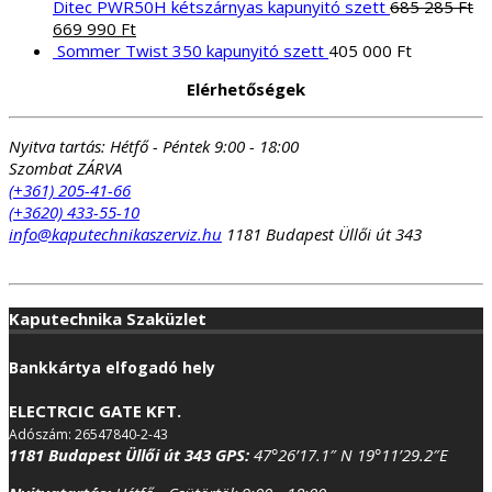
Ditec PWR50H kétszárnyas kapunyitó szett
685 285
Ft
Original
Current
669 990
Ft
price
price
Sommer Twist 350 kapunyitó szett
405 000
Ft
was:
is:
Elérhetőségek
685
669
285 Ft.
990 Ft.
Nyitva tartás:
Hétfő - Péntek 9:00 - 18:00
Szombat ZÁRVA
(+361) 205-41-66
(+3620) 433-55-10
info@kaputechnikaszerviz.hu
1181 Budapest Üllői út 343
Kaputechnika Szaküzlet
Bankkártya elfogadó hely
ELECTRCIC GATE KFT.
Adószám: 26547840-2-43
1181 Budapest Üllői út 343
GPS:
47°26’17.1″ N 19°11’29.2″E