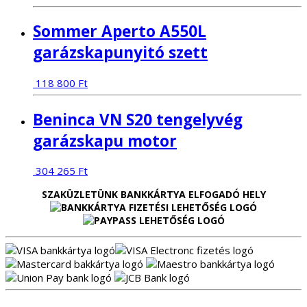
Sommer Aperto A550L
garázskapunyitó szett
118 800
Ft
Beninca VN S20 tengelyvég
garázskapu motor
304 265
Ft
SZAKÜZLETÜNK BANKKÁRTYA ELFOGADÓ HELY