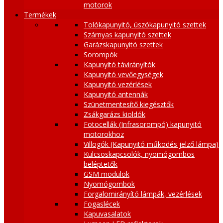
motorok
Termékek
Tolókapunyitó, úszókapunyitó szettek
Szárnyas kapunyitó szettek
Garázskapunyitó szettek
Sorompók
Kapunyitó távirányítók
Kapunyitó vevőegységek
Kapunyitó vezérlések
Kapunyitó antennák
Szünetmentesítő kiegésztők
Zsákgarázs kioldók
Fotocellák (Infrasorompó) kapunyitó
motorokhoz
Villogók (Kapunyitó működés jelző lámpa)
Kulcsoskapcsolók, nyomógombos
beléptetők
GSM modulok
Nyomógombok
Forgalomirányító lámpák, vezérlések
Fogaslécek
Kapuvasalatok