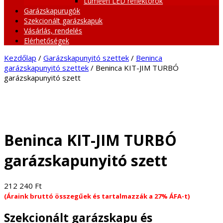
Lumeen LED reflektorok
Garázskapurugók
Szekcionált garázskapuk
Vásárlás, rendelés
Elérhetőségek
Kezdőlap
/
Garázskapunyitó szettek
/
Beninca
garázskapunyitó szettek
/ Beninca KIT-JIM TURBÓ
garázskapunyitó szett
Beninca KIT-JIM TURBÓ
garázskapunyitó szett
212 240
Ft
(Áraink bruttó összegűek és tartalmazzák a 27% ÁFA-t)
Szekcionált garázskapu és