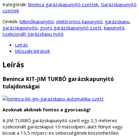
Kategóriák:
Beninca garázskapunyitó szettek
,
Garázskapunyitó
szettek
Címkék:
billenőkapunyitó
,
elektromos kapunyitó
,
garázskapu
,
garázskapunyitó
,
gyors garázskapunyitó szett
,
kapunyitó
,
szekcionált garázskapu nyitó
Leírás
Műszaki leírások
Leírás
Beninca KIT-JIM TURBÓ garázskapunyitó
tulajdonságai
Azoknak akiknek fontos a gyorsaság!
A JIM TURBÓ garázskapunyitó szett egy 2,5 méteres
szekcionált garázskaput 10 másodperc alatt felnyit vagy
lecsuk a 15,5 m/perc-es sebességének köszönhetően.