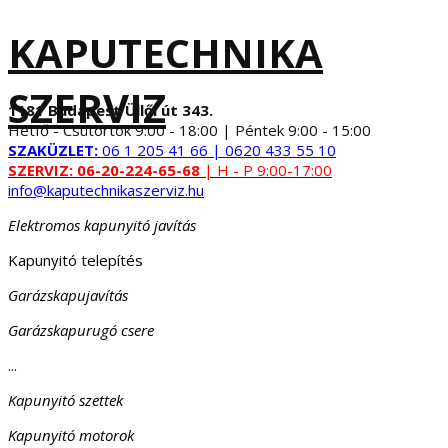
KAPUTECHNIKA
SZERVIZ
1181 Budapest Üllői út 343.
Hétfő - Csütörtök 9:00 - 18:00 | Péntek 9:00 - 15:00
SZAKÜZLET:
06 1 205 41 66 | 0620 433 55 10
SZERVIZ:
06-20-224-65-68
| H - P 9:00-17:00
info@kaputechnikaszerviz.hu
Elektromos kapunyitó javítás
Kapunyitó telepítés
Garázskapujavítás
Garázskapurugó csere
...
Kapunyitó szettek
Kapunyitó motorok