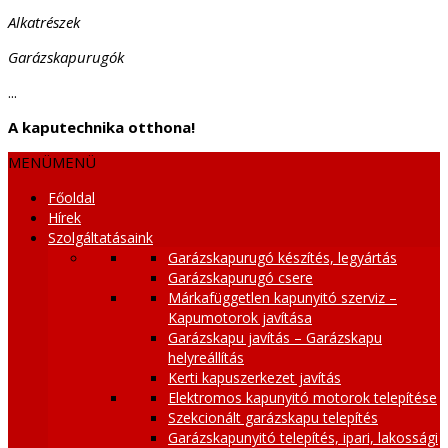
Alkatrészek
Garázskapurugók
...
A kaputechnika otthona!
MENÜ
MENÜ
Főoldal
Hírek
Szolgáltatásaink
Garázskapurugó készítés, legyártás
Garázskapurugó csere
Márkafüggetlen kapunyitó szerviz –
Kapumotorok javítása
Garázskapu javítás – Garázskapu
helyreállítás
Kerti kapuszerkezet javítás
Elektromos kapunyitó motorok telepítése
Szekcionált garázskapu telepítés
Garázskapunyitó telepítés, ipari, lakossági