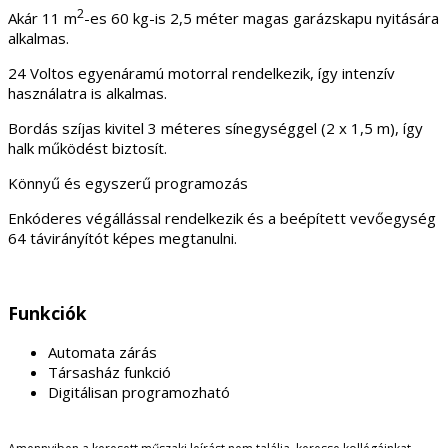
2
Akár
11
m
-es 60 kg-is 2,5 méter magas garázskapu nyitására
alkalmas.
24 Voltos egyenáramú motorral rendelkezik, így intenzív
használatra is alkalmas.
Bordás szíjas kivitel 3 méteres sínegységgel (2 x 1,5 m), így
halk működést biztosít.
Könnyű és egyszerű programozás
Enkóderes végállással rendelkezik és a beépített vevőegység
64 távirányítót képes megtanulni.
Funkciók
Automata zárás
Társasház funkció
Digitálisan programozható