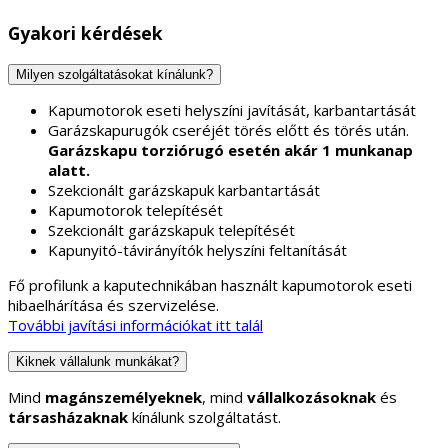
Gyakori kérdések
Milyen szolgáltatásokat kínálunk?
Kapumotorok eseti helyszíni javítását, karbantartását
Garázskapurugók cseréjét törés előtt és törés után.
Garázskapu torziórugó esetén akár 1 munkanap
alatt.
Szekcionált garázskapuk karbantartását
Kapumotorok telepítését
Szekcionált garázskapuk telepítését
Kapunyitó-távirányítók helyszíni feltanítását
Fő profilunk a kaputechnikában használt kapumotorok eseti
hibaelhárítása és szervizelése.
További javítási információkat itt talál
Kiknek vállalunk munkákat?
Mind
magánszemélyeknek
, mind
vállalkozásoknak
és
társasházaknak
kínálunk szolgáltatást.