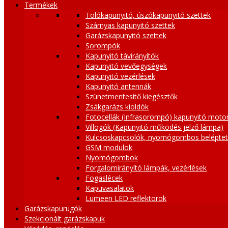
Termékek
Tolókapunyitó, úszókapunyitó szettek
Szárnyas kapunyitó szettek
Garázskapunyitó szettek
Sorompók
Kapunyitó távirányítók
Kapunyitó vevőegységek
Kapunyitó vezérlések
Kapunyitó antennák
Szünetmentesítő kiegésztők
Zsákgarázs kioldók
Fotocellák (Infrasorompó) kapunyitó moto
Villogók (Kapunyitó működés jelző lámpa)
Kulcsoskapcsolók, nyomógombos belépte
GSM modulok
Nyomógombok
Forgalomirányító lámpák, vezérlések
Fogaslécek
Kapuvasalatok
Lumeen LED reflektorok
Garázskapurugók
Szekcionált garázskapuk