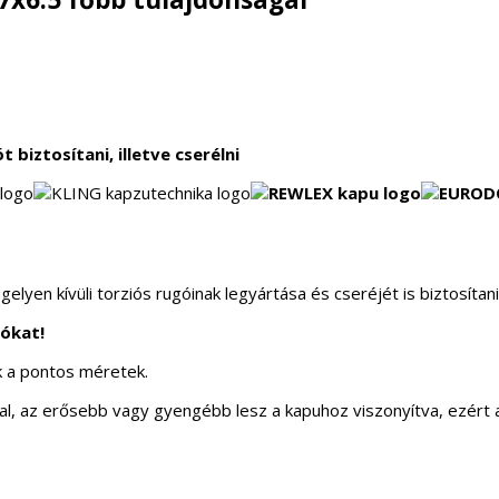
iztosítani, illetve cserélni
en kívüli torziós rugóinak legyártása és cseréjét is biztosítani
gókat!
k a pontos méretek.
, az erősebb vagy gyengébb lesz a kapuhoz viszonyítva, ezért az