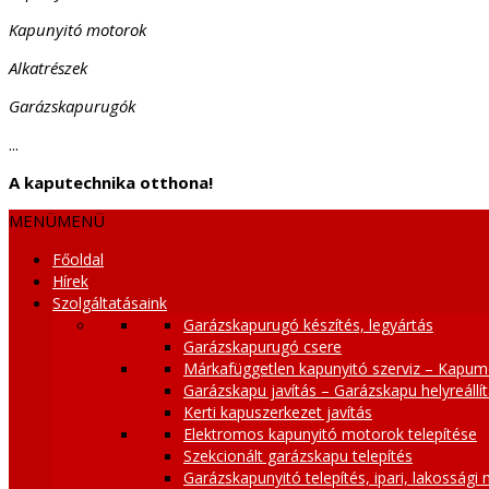
Kapunyitó motorok
Alkatrészek
Garázskapurugók
...
A kaputechnika otthona!
MENÜ
MENÜ
Főoldal
Hírek
Szolgáltatásaink
Garázskapurugó készítés, legyártás
Garázskapurugó csere
Márkafüggetlen kapunyitó szerviz – Kapum
Garázskapu javítás – Garázskapu helyreállí
Kerti kapuszerkezet javítás
Elektromos kapunyitó motorok telepítése
Szekcionált garázskapu telepítés
Garázskapunyitó telepítés, ipari, lakossági