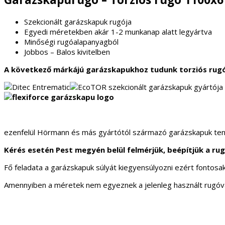
Szekcionált garázskapuk rugója
Egyedi méretekben akár 1-2 munkanap alatt legyártva
Minőségi rugóalapanyagból
Jobbos – Balos kivitelben
A következő márkájú garázskapukhoz tudunk torziós rugót b
ezenfelül Hörmann és más gyártótól származó garázskapuk tengely
Kérés esetén Pest megyén belül felmérjük, beépítjük a ru
Fő feladata a garázskapuk súlyát kiegyensúlyozni ezért fontosa
Amennyiben a méretek nem egyeznek a jelenleg használt rugóval