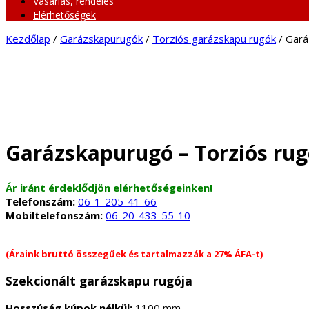
Vásárlás, rendelés
Elérhetőségek
Kezdőlap
/
Garázskapurugók
/
Torziós garázskapu rugók
/ Gará
Garázskapurugó – Torziós rug
Ár iránt érdeklődjön elérhetőségeinken!
Telefonszám:
06-1-205-41-66
Mobiltelefonszám:
06-20-433-55-10
(Áraink bruttó összegűek és tartalmazzák a 27% ÁFA-t)
Szekcionált garázskapu rugója
Hosszúság kúpok nélkül:
1100 mm