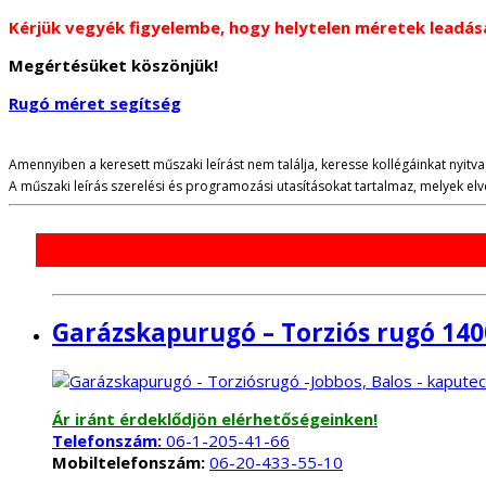
Kérjük vegyék figyelembe, hogy helytelen méretek leadás
Megértésüket köszönjük!
Rugó méret segítség
Amennyiben a keresett műszaki leírást nem találja, keresse kollégáinkat nyitva 
A műszaki leírás szerelési és programozási utasításokat tartalmaz, melyek e
Garázskapurugó – Torziós rugó 140
Ár iránt érdeklődjön elérhetőségeinken!
Telefonszám:
06-1-205-41-66
Mobiltelefonszám:
06-20-433-55-10