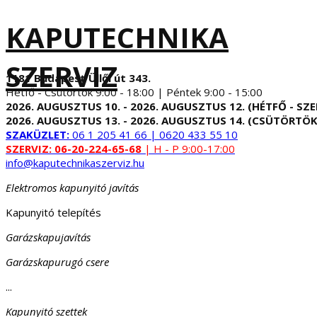
KAPUTECHNIKA
SZERVIZ
1181 Budapest Üllői út 343.
Hétfő - Csütörtök 9:00 - 18:00 | Péntek 9:00 - 15:00
2026. AUGUSZTUS 10. - 2026. AUGUSZTUS 12. (HÉTFŐ - SZE
2026. AUGUSZTUS 13. - 2026. AUGUSZTUS 14. (CSÜTÖRTÖK
SZAKÜZLET:
06 1 205 41 66 | 0620 433 55 10
SZERVIZ:
06-20-224-65-68
| H - P 9:00-17:00
info@kaputechnikaszerviz.hu
Elektromos kapunyitó javítás
Kapunyitó telepítés
Garázskapujavítás
Garázskapurugó csere
...
Kapunyitó szettek