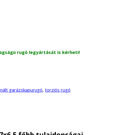
agságú rugó legyártását is kérheti!
onált garázskapurugó
,
torziós rugó
7x6.5 főbb tulajdonságai