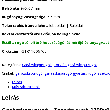
Belső átmérő:
67 mm
Rugóanyag vastagsága:
6.5 mm
Tekercselés iránya lehet:
Jobboldali | Baloldali
Raktárkészletről érdeklődjön kollégáinknál!
Ettől a rugótól eltérő hosszúságú, átmérőjű és anyagvast
Cikkszám:
GTR11006765
Kategóriák:
Garázskapurugók
,
Torziós garázskapu rugók
Címkék:
garázskapurugó
,
garázskapurugó gyártás
,
rugó
,
szekci
Leírás
Műszaki leírások
Leírás
Garázskapurugó – Torziós rugó 1100x6