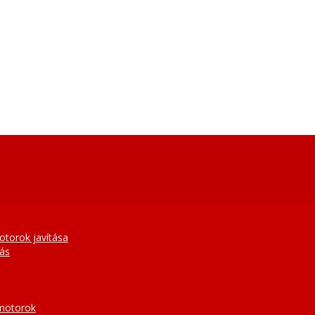
otorok javítása
tás
 motorok