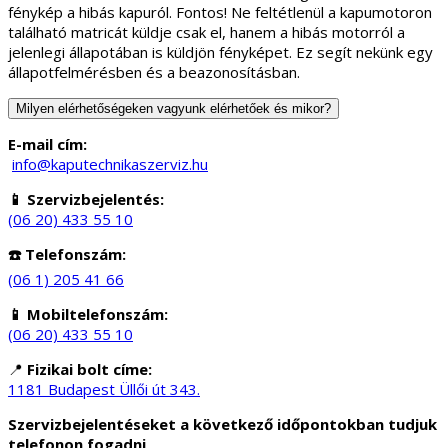
fénykép a hibás kapuról. Fontos! Ne feltétlenül a kapumotoron
található matricát küldje csak el, hanem a hibás motorról a
jelenlegi állapotában is küldjön fényképet. Ez segít nekünk egy
állapotfelmérésben és a beazonosításban.
Milyen elérhetőségeken vagyunk elérhetőek és mikor?
E-mail cím:
info@kaputechnikaszerviz.hu
📱 Szervizbejelentés:
(06 20) 433 55 10
☎️ Telefonszám:
(06 1) 205 41 66
📱 Mobiltelefonszám:
(06 20) 433 55 10
📍
Fizikai bolt címe:
1181 Budapest Üllői út 343.
Szervizbejelentéseket a következő időpontokban tudjuk
telefonon fogadni