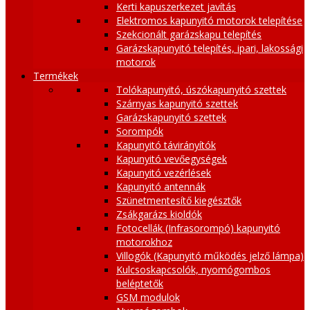
Kerti kapuszerkezet javítás
Elektromos kapunyitó motorok telepítése
Szekcionált garázskapu telepítés
Garázskapunyitó telepítés, ipari, lakossági
motorok
Termékek
Tolókapunyitó, úszókapunyitó szettek
Szárnyas kapunyitó szettek
Garázskapunyitó szettek
Sorompók
Kapunyitó távirányítók
Kapunyitó vevőegységek
Kapunyitó vezérlések
Kapunyitó antennák
Szünetmentesítő kiegésztők
Zsákgarázs kioldók
Fotocellák (Infrasorompó) kapunyitó
motorokhoz
Villogók (Kapunyitó működés jelző lámpa)
Kulcsoskapcsolók, nyomógombos
beléptetők
GSM modulok