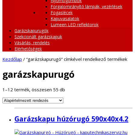
Nyomógombok
Forgalomirányító lámpák, vezérlések
Fogaslécek
Kapuvasalatok
Lumeen LED reflektorok
Garázskapurugók
Szekcionált garázskapuk
Vásárlás, rendelés
Elérhetőségek
Kezdőlap
/ “garázskapurugó” címkével rendelkező termékek
garázskapurugó
1–12 termék, összesen 55 db
Garázskapu húzórugó 590x40x4.2