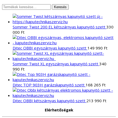
Keresés
Keresés
a
következőre:
Sommer Twist 200 EL kétszárnyas kapunyitó szett
330
000
Ft
Ditec OBBI egyszárnyas kapunyitó szett
149 990
Ft
Sommer Twist XL egyszárnyas kapunyitó szett
340
990
Ft
Ditec TOP 903H garázskapunyitó szett
168 265
Ft
Ditec OBBI kétszárnyas kapunyitó szett
213 990
Ft
Elérhetőségek