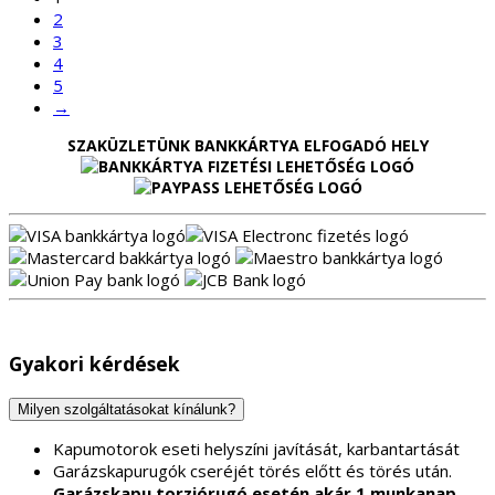
2
3
4
5
→
SZAKÜZLETÜNK BANKKÁRTYA ELFOGADÓ HELY
Gyakori kérdések
Milyen szolgáltatásokat kínálunk?
Kapumotorok eseti helyszíni javítását, karbantartását
Garázskapurugók cseréjét törés előtt és törés után.
Garázskapu torziórugó esetén akár 1 munkanap