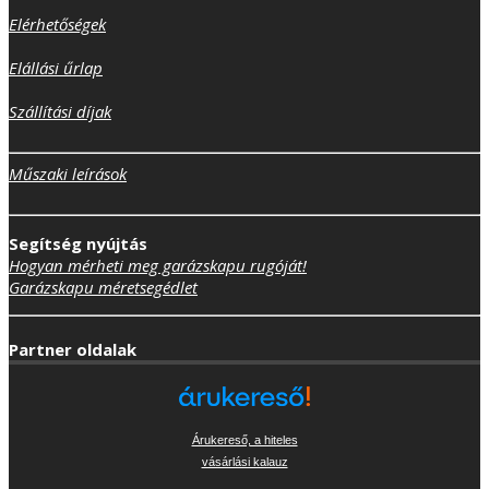
Elérhetőségek
Elállási űrlap
Szállítási díjak
Műszaki leírások
Segítség nyújtás
Hogyan mérheti meg garázskapu rugóját!
Garázskapu méretsegédlet
Partner oldalak
Árukereső, a hiteles
vásárlási kalauz