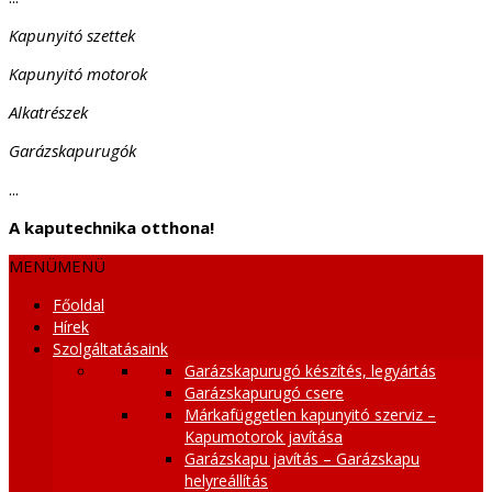
Kapunyitó szettek
Kapunyitó motorok
Alkatrészek
Garázskapurugók
...
A kaputechnika otthona!
MENÜ
MENÜ
Főoldal
Hírek
Szolgáltatásaink
Garázskapurugó készítés, legyártás
Garázskapurugó csere
Márkafüggetlen kapunyitó szerviz –
Kapumotorok javítása
Garázskapu javítás – Garázskapu
helyreállítás