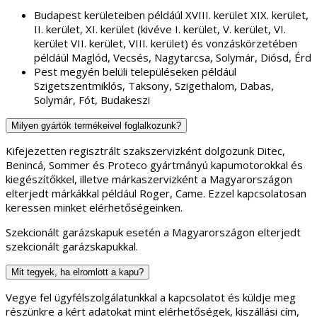
Budapest kerületeiben példáúl XVIII. kerület XIX. kerület,
II. kerület, XI. kerület (kivéve I. kerület, V. kerület, VI.
kerület VII. kerület, VIII. kerület) és vonzáskörzetében
példáúl Maglód, Vecsés, Nagytarcsa, Solymár, Diósd, Érd
Pest megyén belüli településeken például
Szigetszentmiklós, Taksony, Szigethalom, Dabas,
Solymár, Fót, Budakeszi
Milyen gyártók termékeivel foglalkozunk?
Kifejezetten regisztrált szakszervizként dolgozunk Ditec,
Benincá, Sommer és Proteco gyártmányú kapumotorokkal és
kiegészítőkkel, illetve márkaszervizként a Magyarországon
elterjedt márkákkal például Roger, Came. Ezzel kapcsolatosan
keressen minket elérhetőségeinken.
Szekcionált garázskapuk esetén a Magyarországon elterjedt
szekcionált garázskapukkal.
Mit tegyek, ha elromlott a kapu?
Vegye fel ügyfélszolgálatunkkal a kapcsolatot és küldje meg
részünkre a kért adatokat mint elérhetőségek, kiszállási cím,