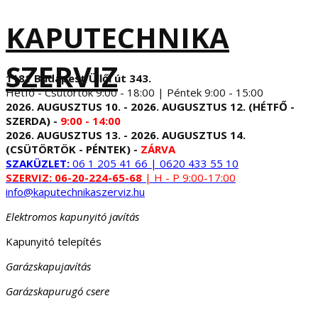
KAPUTECHNIKA
SZERVIZ
1181 Budapest Üllői út 343.
Hétfő - Csütörtök 9:00 - 18:00 | Péntek 9:00 - 15:00
2026. AUGUSZTUS 10. - 2026. AUGUSZTUS 12. (HÉTFŐ -
SZERDA) -
9:00 - 14:00
2026. AUGUSZTUS 13. - 2026. AUGUSZTUS 14.
(CSÜTÖRTÖK - PÉNTEK) -
ZÁRVA
SZAKÜZLET:
06 1 205 41 66 | 0620 433 55 10
SZERVIZ:
06-20-224-65-68
| H - P 9:00-17:00
info@kaputechnikaszerviz.hu
Elektromos kapunyitó javítás
Kapunyitó telepítés
Garázskapujavítás
Garázskapurugó csere
...