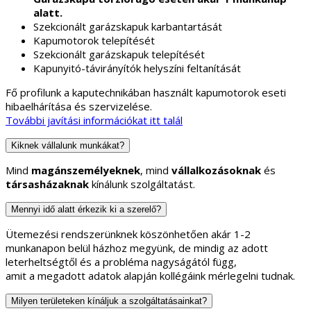
alatt.
Szekcionált garázskapuk karbantartását
Kapumotorok telepítését
Szekcionált garázskapuk telepítését
Kapunyitó-távirányítók helyszíni feltanítását
Fő profilunk a kaputechnikában használt kapumotorok eseti
hibaelhárítása és szervizelése.
További javítási információkat itt talál
Kiknek vállalunk munkákat?
Mind
magánszemélyeknek
, mind
vállalkozásoknak
és
társasházaknak
kínálunk szolgáltatást.
Mennyi idő alatt érkezik ki a szerelő?
Ütemezési rendszerünknek köszönhetően akár 1-2
munkanapon belül házhoz megyünk, de mindig az adott
leterheltségtől és a probléma nagyságától függ,
amit a megadott adatok alapján kollégáink mérlegelni tudnak.
Milyen területeken kínáljuk a szolgáltatásainkat?