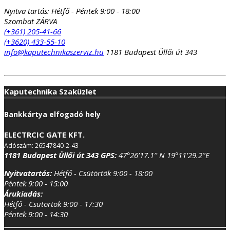
Nyitva tartás:
Hétfő - Péntek 9:00 - 18:00
Szombat ZÁRVA
(+361) 205-41-66
(+3620) 433-55-10
info@kaputechnikaszerviz.hu
1181 Budapest Üllői út 343
Kaputechnika Szaküzlet
Bankkártya elfogadó hely
ELECTRCIC GATE KFT.
Adószám: 26547840-2-43
1181 Budapest Üllői út 343
GPS:
47°26’17.1″ N 19°11’29.2″E
Nyitvatartás:
Hétfő - Csütörtök 9:00 - 18:00
Péntek 9:00 - 15:00
Árukiadás:
Hétfő - Csütörtök 9:00 - 17:30
Péntek 9:00 - 14:30