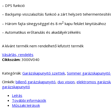
– DPS funkció
– Backjump visszalazítás funkció a zárt helyzeti tehermentesít
2
– Három fajta sínegységgel és 8 m
kapu felület kinyitásához
– Automatikus erőtanulás és akadályérzékelés
A kívánt termék nem rendelhető kifutott termék
Vásárlás, rendelés
Cikkszám:
3000V040
Kategóriák:
Garázskapunyitó szettek
,
Sommer garázskapunyitó 
Címkék:
billenő garázskapunyitó
,
duo vision
,
elektromos garázsk
garázskapunyitó
Leírás
További információk
Műszaki leírások