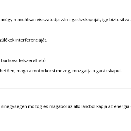
núgy manuálisan visszatudja zárni garázskapuját, így biztosítva 
lékek interferenciáját.
s bárhova felszerelhető.
önhetően, maga a motorkocsi mozog, mozgatja a garázskaput.
r a sínegységen mozog és magából az álló láncból kapja az energ