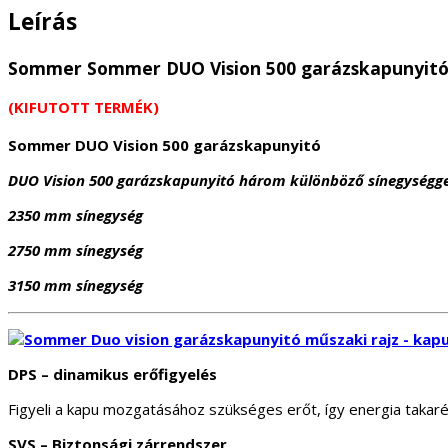
Leírás
Sommer Sommer DUO Vision 500 garázskapunyitó 
(KIFUTOTT TERMÉK)
Sommer DUO Vision 500 garázskapunyitó
DUO Vision 500 garázskapunyitó három különböző sínegységge
2350 mm sínegység
2750 mm sínegység
3150 mm sínegység
DPS – dinamikus erőfigyelés
Figyeli a kapu mozgatásához szükséges erőt, így energia taka
SVS – Biztonsági zárrendszer