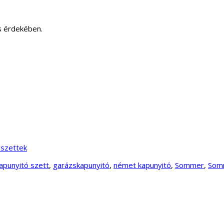
és érdekében.
szettek
apunyitó szett
,
garázskapunyitó
,
német kapunyitó
,
Sommer
,
Somm