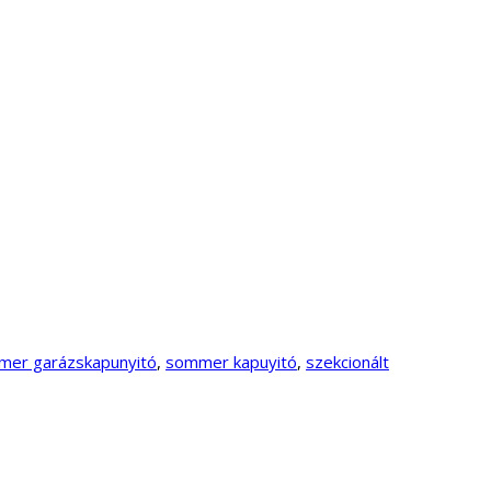
er garázskapunyitó
,
sommer kapuyitó
,
szekcionált