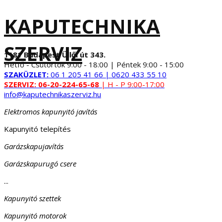
KAPUTECHNIKA
SZERVIZ
1181 Budapest Üllői út 343.
Hétfő - Csütörtök 9:00 - 18:00 | Péntek 9:00 - 15:00
SZAKÜZLET:
06 1 205 41 66 | 0620 433 55 10
SZERVIZ:
06-20-224-65-68
| H - P 9:00-17:00
info@kaputechnikaszerviz.hu
Elektromos kapunyitó javítás
Kapunyitó telepítés
Garázskapujavítás
Garázskapurugó csere
...
Kapunyitó szettek
Kapunyitó motorok