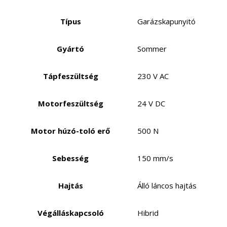
Típus
Garázskapunyitó
Gyártó
Sommer
Tápfeszültség
230 V AC
Motorfeszültség
24 V DC
Motor húzó-toló erő
500 N
Sebesség
150 mm/s
Hajtás
Álló láncos hajtás
Végálláskapcsoló
Hibrid