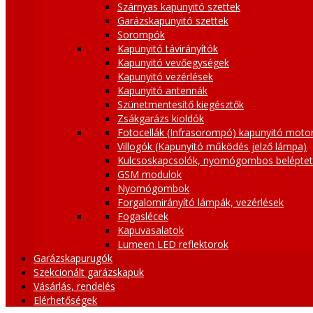
Szárnyas kapunyitó szettek
Garázskapunyitó szettek
Sorompók
Kapunyitó távirányítók
Kapunyitó vevőegységek
Kapunyitó vezérlések
Kapunyitó antennák
Szünetmentesítő kiegésztők
Zsákgarázs kioldók
Fotocellák (Infrasorompó) kapunyitó moto
Villogók (Kapunyitó működés jelző lámpa)
Kulcsoskapcsolók, nyomógombos belépte
GSM modulok
Nyomógombok
Forgalomirányító lámpák, vezérlések
Fogaslécek
Kapuvasalatok
Lumeen LED reflektorok
Garázskapurugók
Szekcionált garázskapuk
Vásárlás, rendelés
Elérhetőségek