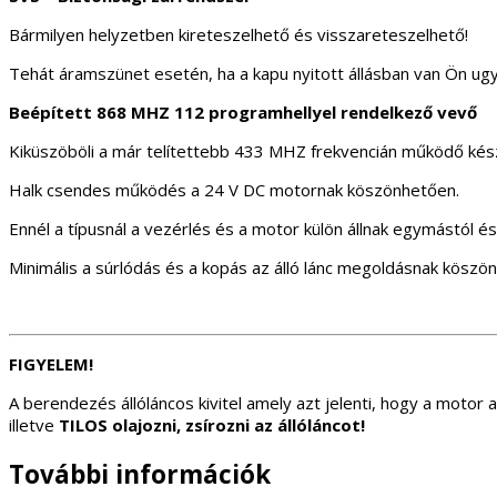
Bármilyen helyzetben kireteszelhető és visszareteszelhető!
Tehát áramszünet esetén, ha a kapu nyitott állásban van Ön ugya
Beépített 868 MHZ 112 programhellyel rendelkező vevő
Kiküszöböli a már telítettebb 433 MHZ frekvencián működő készü
Halk csendes működés a 24 V DC motornak köszönhetően.
Ennél a típusnál a vezérlés és a motor külön állnak egymástól é
Minimális a súrlódás és a kopás az álló lánc megoldásnak kösz
FIGYELEM!
A berendezés állóláncos kivitel amely azt jelenti, hogy a moto
illetve
TILOS olajozni, zsírozni az állóláncot!
További információk