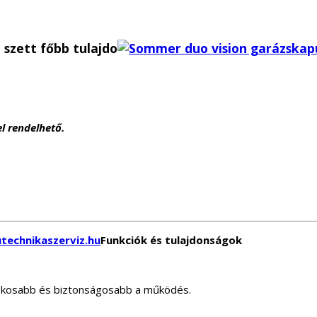
szett főbb tulajdo
l rendelhető.
Funkciók és tulajdonságok
rékosabb és biztonságosabb a működés.