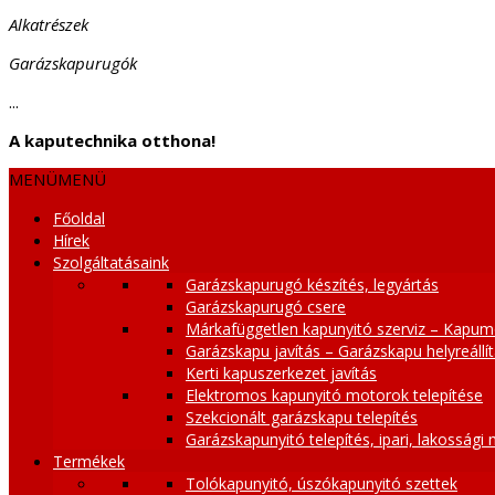
Alkatrészek
Garázskapurugók
...
A kaputechnika otthona!
MENÜ
MENÜ
Főoldal
Hírek
Szolgáltatásaink
Garázskapurugó készítés, legyártás
Garázskapurugó csere
Márkafüggetlen kapunyitó szerviz – Kapum
Garázskapu javítás – Garázskapu helyreállí
Kerti kapuszerkezet javítás
Elektromos kapunyitó motorok telepítése
Szekcionált garázskapu telepítés
Garázskapunyitó telepítés, ipari, lakossági
Termékek
Tolókapunyitó, úszókapunyitó szettek