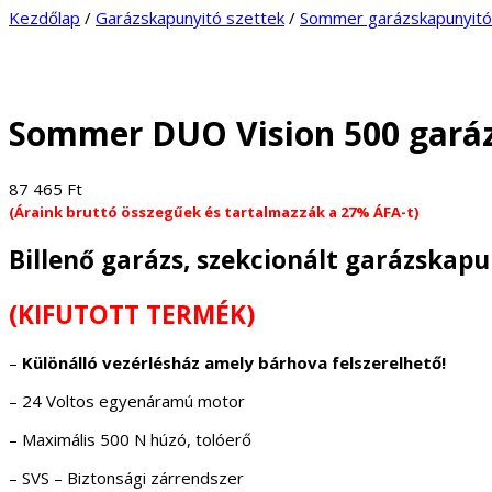
Kezdőlap
/
Garázskapunyitó szettek
/
Sommer garázskapunyitó
Sommer DUO Vision 500 garáz
87 465
Ft
(Áraink bruttó összegűek és tartalmazzák a 27% ÁFA-t)
Billenő garázs, szekcionált garázskap
(KIFUTOTT TERMÉK)
–
Különálló vezérlésház amely bárhova felszerelhető!
– 24 Voltos egyenáramú motor
– Maximális 500 N húzó, tolóerő
– SVS – Biztonsági zárrendszer