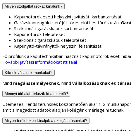
Milyen szolgáltatásokat kínálunk?
Kapumotorok eseti helyszíni javítását, karbantartását
Garázskapurugók cseréjét törés előtt és törés után.
Gará
Szekcionált garázskapuk karbantartását
Kapumotorok telepítését
Szekcionált garázskapuk telepítését
Kapunyitó-távirányítók helyszíni feltanítását
Fő profilunk a kaputechnikában használt kapumotorok eseti hibae
További javítási információkat itt talál
Kiknek vállalunk munkákat?
Mind
magánszemélyeknek
, mind
vállalkozásoknak
és
társa
Mennyi idő alatt érkezik ki a szerelő?
Ütemezési rendszerünknek köszönhetően akár 1-2 munkanapon b
amit a megadott adatok alapján kollégáink mérlegelni tudnak.
Milyen területeken kínáljuk a szolgáltatásainkat?