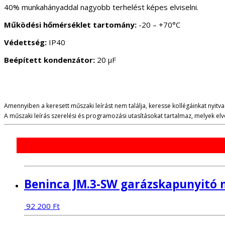
40% munkahányaddal nagyobb terhelést képes elviselni.
Működési hőmérséklet tartomány:
-20 – +70°C
Védettség:
IP40
Beépített kondenzátor:
20
µ
F
Amennyiben a keresett műszaki leírást nem találja, keresse kollégáinkat nyitva 
A műszaki leírás szerelési és programozási utasításokat tartalmaz, melyek e
Beninca JM.3-SW garázskapunyitó 
92 200
Ft