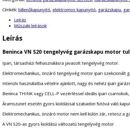
Címkék:
billenőkapunyitó
,
elektromos kapunyitó
,
garázskapu
,
gar
Leírás
Műszaki leírások
Leírás
Beninca VN S20 tengelyvég garázskapu motor tul
Ipari, társasházi felhasználásra javasolt tengelyvég motor.
Elektromechanikus, önzáró tengelyvég motor ipari szekcionált
Intenzív használatba vételre ajánlott, nagy és nehéz ipari garáz
Beninca THINK vagy CELL-P vezérléssel ideális ipari csarnoko
Áramszünet esetén gyors kioldással szabadon futóvá váló kaput
Elektromechanikus, önzáró motor nem kell külön zár, retesz a g
A VN S20-as gyors kioldású változatú tengelyvég motor