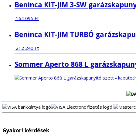
Beninca KIT-JIM 3-SW garázskapuny
164 095
Ft
Beninca KIT-JIM TURBÓ garázskapu
212 240
Ft
Sommer Aperto 868 L garázskapuny
Gyakori kérdések