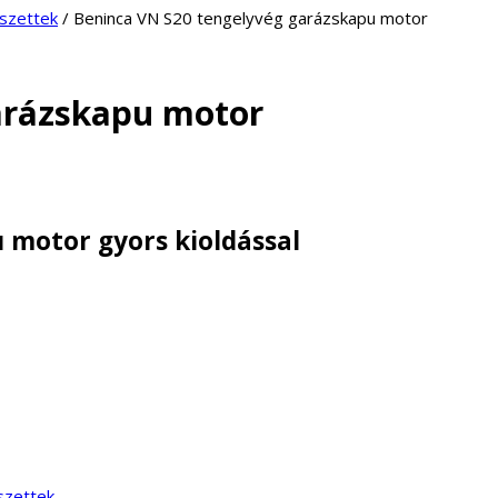
 szettek
/ Beninca VN S20 tengelyvég garázskapu motor
arázskapu motor
 motor gyors kioldással
szettek