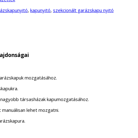
ázskapunyitó
,
kapunyitó
,
szekcionált garázskapu nyitó
ajdonságai
 garázskapuk mozgatásához.
skapukra.
k, nagyobb társasházak kapumozgatásához.
 manuálisan lehet mozgatni.
arázskapura.