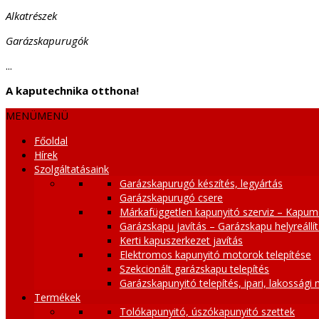
Alkatrészek
Garázskapurugók
...
A kaputechnika otthona!
MENÜ
MENÜ
Főoldal
Hírek
Szolgáltatásaink
Garázskapurugó készítés, legyártás
Garázskapurugó csere
Márkafüggetlen kapunyitó szerviz – Kapum
Garázskapu javítás – Garázskapu helyreállí
Kerti kapuszerkezet javítás
Elektromos kapunyitó motorok telepítése
Szekcionált garázskapu telepítés
Garázskapunyitó telepítés, ipari, lakossági
Termékek
Tolókapunyitó, úszókapunyitó szettek