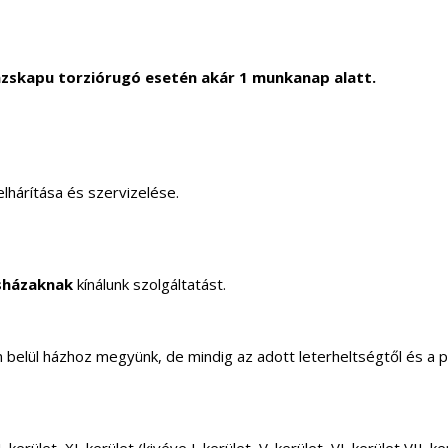
zskapu torziórugó esetén akár 1 munkanap alatt.
lhárítása és szervizelése.
sházaknak
kínálunk szolgáltatást.
elül házhoz megyünk, de mindig az adott leterheltségtől és a 