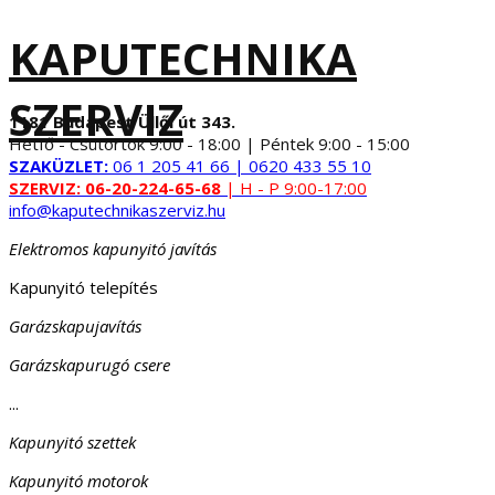
KAPUTECHNIKA
SZERVIZ
1181 Budapest Üllői út 343.
Hétfő - Csütörtök 9:00 - 18:00 | Péntek 9:00 - 15:00
SZAKÜZLET:
06 1 205 41 66 | 0620 433 55 10
SZERVIZ:
06-20-224-65-68
| H - P 9:00-17:00
info@kaputechnikaszerviz.hu
Elektromos kapunyitó javítás
Kapunyitó telepítés
Garázskapujavítás
Garázskapurugó csere
...
Kapunyitó szettek
Kapunyitó motorok