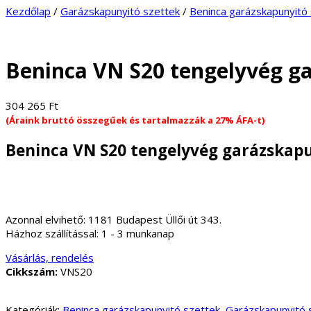
Kezdőlap
/
Garázskapunyitó szettek
/
Beninca garázskapunyitó
Beninca VN S20 tengelyvég g
304 265
Ft
(Áraink bruttó összegűek és tartalmazzák a 27% ÁFA-t)
Beninca VN S20 tengelyvég garázskapu
Azonnal elvihető:
1181 Budapest Üllői út 343.
Házhoz szállítással:
1 - 3 munkanap
Vásárlás, rendelés
Cikkszám:
VNS20
Kategóriák:
Beninca garázskapunyitó szettek
,
Garázskapunyitó 