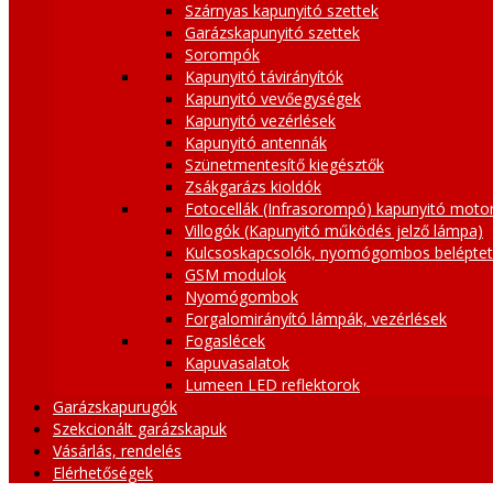
Szárnyas kapunyitó szettek
Garázskapunyitó szettek
Sorompók
Kapunyitó távirányítók
Kapunyitó vevőegységek
Kapunyitó vezérlések
Kapunyitó antennák
Szünetmentesítő kiegésztők
Zsákgarázs kioldók
Fotocellák (Infrasorompó) kapunyitó moto
Villogók (Kapunyitó működés jelző lámpa)
Kulcsoskapcsolók, nyomógombos belépte
GSM modulok
Nyomógombok
Forgalomirányító lámpák, vezérlések
Fogaslécek
Kapuvasalatok
Lumeen LED reflektorok
Garázskapurugók
Szekcionált garázskapuk
Vásárlás, rendelés
Elérhetőségek