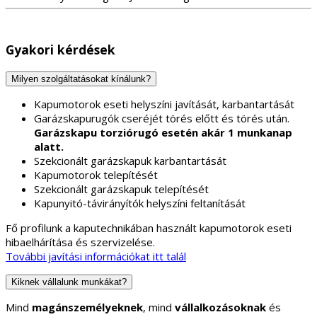
Gyakori kérdések
Milyen szolgáltatásokat kínálunk?
Kapumotorok eseti helyszíni javítását, karbantartását
Garázskapurugók cseréjét törés előtt és törés után.
Garázskapu torziórugó esetén akár 1 munkanap
alatt.
Szekcionált garázskapuk karbantartását
Kapumotorok telepítését
Szekcionált garázskapuk telepítését
Kapunyitó-távirányítók helyszíni feltanítását
Fő profilunk a kaputechnikában használt kapumotorok eseti
hibaelhárítása és szervizelése.
További javítási információkat itt talál
Kiknek vállalunk munkákat?
Mind
magánszemélyeknek
, mind
vállalkozásoknak
és