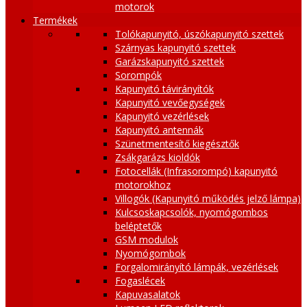
motorok
Termékek
Tolókapunyitó, úszókapunyitó szettek
Szárnyas kapunyitó szettek
Garázskapunyitó szettek
Sorompók
Kapunyitó távirányítók
Kapunyitó vevőegységek
Kapunyitó vezérlések
Kapunyitó antennák
Szünetmentesítő kiegésztők
Zsákgarázs kioldók
Fotocellák (Infrasorompó) kapunyitó
motorokhoz
Villogók (Kapunyitó működés jelző lámpa)
Kulcsoskapcsolók, nyomógombos
beléptetők
GSM modulok
Nyomógombok
Forgalomirányító lámpák, vezérlések
Fogaslécek
Kapuvasalatok