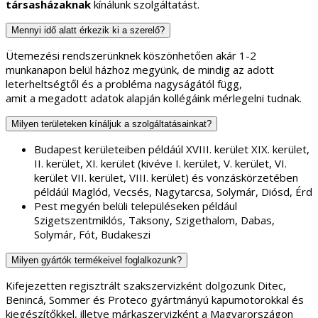
társasházaknak
kínálunk szolgáltatást.
Mennyi idő alatt érkezik ki a szerelő?
Ütemezési rendszerünknek köszönhetően akár 1-2
munkanapon belül házhoz megyünk, de mindig az adott
leterheltségtől és a probléma nagyságától függ,
amit a megadott adatok alapján kollégáink mérlegelni tudnak.
Milyen területeken kínáljuk a szolgáltatásainkat?
Budapest kerületeiben példáúl XVIII. kerület XIX. kerület,
II. kerület, XI. kerület (kivéve I. kerület, V. kerület, VI.
kerület VII. kerület, VIII. kerület) és vonzáskörzetében
példáúl Maglód, Vecsés, Nagytarcsa, Solymár, Diósd, Érd
Pest megyén belüli településeken például
Szigetszentmiklós, Taksony, Szigethalom, Dabas,
Solymár, Fót, Budakeszi
Milyen gyártók termékeivel foglalkozunk?
Kifejezetten regisztrált szakszervizként dolgozunk Ditec,
Benincá, Sommer és Proteco gyártmányú kapumotorokkal és
kiegészítőkkel, illetve márkaszervizként a Magyarországon