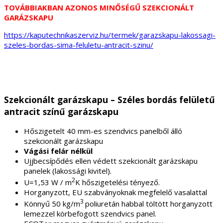
TOVÁBBIAKBAN AZONOS MINŐSÉGŰ SZEKCIONÁLT
GARÁZSKAPU
https://kaputechnikaszerviz.hu/termek/garazskapu-lakossagi-
szeles-bordas-sima-feluletu-antracit-szinu/
Szekcionált garázskapu – Széles bordás felületű
antracit színű garázskapu
Hőszigetelt 40 mm-es szendvics panelből álló
szekcionált garázskapu
Vágási felár nélkül
Ujjbecsípődés ellen védett szekcionált garázskapu
panelek (lakossági kivitel).
2
U=1,53 W / m
K hőszigetelési tényező.
Horganyzott, EU szabványoknak megfelelő vasalattal
3
Könnyű 50 kg/
m
poliuretán habbal töltött horganyzott
lemezzel körbefogott szendvics panel.