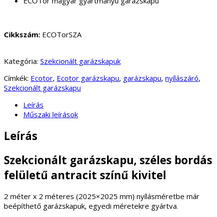
ECOTor magyar gyártmányú garázskapu
Cikkszám:
ECOTorSZA
Kategória:
Szekcionált garázskapuk
Címkék:
Ecotor
,
Ecotor garázskapu
,
garázskapu
,
nyílászáró
,
Szekcionált garázskapu
Leírás
Műszaki leírások
Leírás
Szekcionált garázskapu, széles bordás
felületű antracit színű kivitel
2 méter x 2 méteres (2025×2025 mm) nyílásméretbe már
beépíthető garázskapuk, egyedi méretekre gyártva.