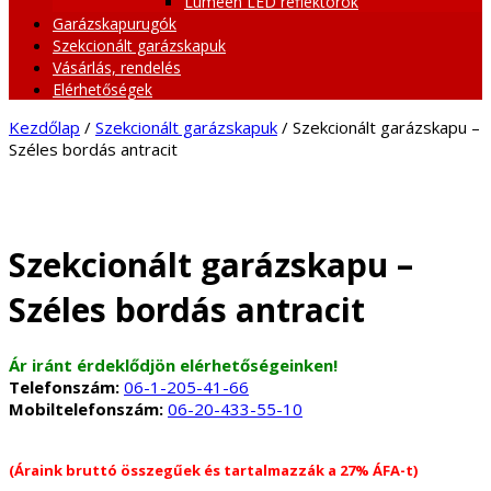
Lumeen LED reflektorok
Garázskapurugók
Szekcionált garázskapuk
Vásárlás, rendelés
Elérhetőségek
Kezdőlap
/
Szekcionált garázskapuk
/ Szekcionált garázskapu –
Széles bordás antracit
Szekcionált garázskapu –
Széles bordás antracit
Ár iránt érdeklődjön elérhetőségeinken!
Telefonszám:
06-1-205-41-66
Mobiltelefonszám:
06-20-433-55-10
(Áraink bruttó összegűek és tartalmazzák a 27% ÁFA-t)