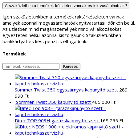
A szaküzletben a termékek készleten vannak és kik vásárolhatnak?
Igen szaküzletünkben a termékek raktárkészleten vannak
amelyek azonnal megvásárolhatóak nyitvatartási időnkön belül.
Az üzletben mind magánszemélyek mind vállalkozásokat
egyeztetés nélkül azonnal kiszolgálunk. Szaküzletünkben
bankkártyát és készpénzt is elfogadunk.
Termékek
Keresés
Keresés
a
következőre:
Sommer Twist 350 egyszárnyas kapunyitó szett
289
990
Ft
Sommer Twist 350 kapunyitó szett
405 000
Ft
Ditec TOP 903H garázskapunyitó szett
168 265
Ft