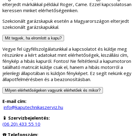
elterjedt márkákkal például Roger, Came. Ezzel kapcsolatosan
keressen minket elérhetőségeinken.
Szekcionált garázskapuk esetén a Magyarországon elterjedt
szekcionált garázskapukkal.
Mit tegyek, ha elromlott a kapu?
Vegye fel ügyfélszolgálatunkkal a kapcsolatot és küldje meg
részünkre a kért adatokat mint elérhetőségek, kiszállási cím,
fénykép a hibás kapuról. Fontos! Ne feltétlenül a kapumotoron
található matricát küldje csak el, hanem a hibás motorról a
jelenlegi állapotában is küldjön fényképet. Ez segít nekünk egy
állapotfelmérésben és a beazonosításban.
Milyen elérhetőségeken vagyunk elérhetőek és mikor?
E-mail cím:
info@kaputechnikaszerviz.hu
📱 Szervizbejelentés:
(06 20) 433 55 10
☎️ Telefonszám: