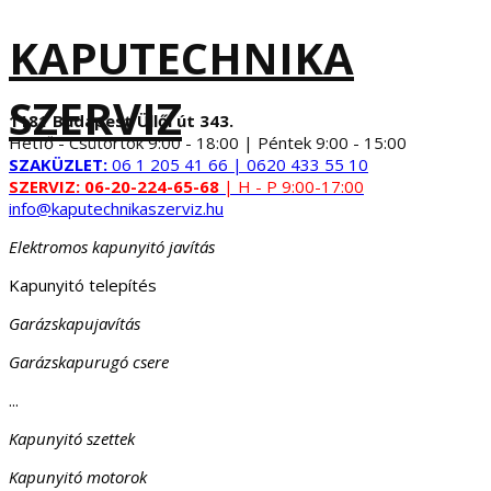
KAPUTECHNIKA
SZERVIZ
1181 Budapest Üllői út 343.
Hétfő - Csütörtök 9:00 - 18:00 | Péntek 9:00 - 15:00
SZAKÜZLET:
06 1 205 41 66 | 0620 433 55 10
SZERVIZ:
06-20-224-65-68
| H - P 9:00-17:00
info@kaputechnikaszerviz.hu
Elektromos kapunyitó javítás
Kapunyitó telepítés
Garázskapujavítás
Garázskapurugó csere
...
Kapunyitó szettek
Kapunyitó motorok