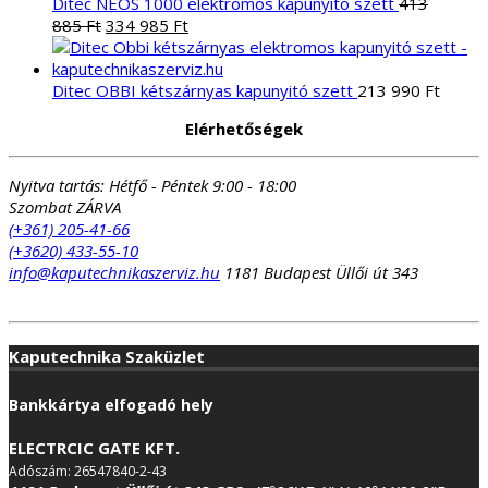
Ditec NEOS 1000 elektromos kapunyitó szett
413
Original
Current
885
Ft
334 985
Ft
price
price
was:
is:
413
334
Ditec OBBI kétszárnyas kapunyitó szett
213 990
Ft
885 Ft.
985 Ft.
Elérhetőségek
Nyitva tartás:
Hétfő - Péntek 9:00 - 18:00
Szombat ZÁRVA
(+361) 205-41-66
(+3620) 433-55-10
info@kaputechnikaszerviz.hu
1181 Budapest Üllői út 343
Kaputechnika Szaküzlet
Bankkártya elfogadó hely
ELECTRCIC GATE KFT.
Adószám: 26547840-2-43