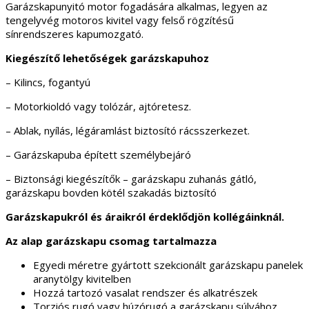
Garázskapunyitó motor fogadására alkalmas, legyen az
tengelyvég motoros kivitel vagy felső rögzítésű
sínrendszeres kapumozgató.
Kiegészítő lehetőségek
garázskapuhoz
– Kilincs, fogantyú
– Motorkioldó vagy tolózár, ajtóretesz.
– Ablak, nyílás, légáramlást biztosító rácsszerkezet.
– Garázskapuba épített személybejáró
– Biztonsági kiegészítők – garázskapu zuhanás gátló,
garázskapu bovden kötél szakadás biztosító
Garázskapukról és áraikról érdeklődjön kollégáinknál.
Az alap garázskapu csomag tartalmazza
Egyedi méretre gyártott szekcionált garázskapu panelek
aranytölgy kivitelben
Hozzá tartozó vasalat rendszer és alkatrészek
Torziós rugó vagy húzórugó a garázskapu súlyához