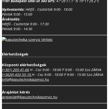
1181 Budapest Üllői út 343
GPS:
47°26’17.1″ N 19°11’29.2″E
Nyitvatartás:
Hétfő - Csütörtök 9:00 - 18:00
Péntek 9:00 - 15:00
Árukiadás:
Hétfő - Csütörtök 9:00 - 17:30
Péntek 9:00 - 14:30
Elérhetőségek
Központi elérhetőségek
(+361) 205-41-66
H - Csü 9:00 - 18:00
P 9:00 - 15:00
Szo ZÁRVA
(+3620) 433-55-10
H - Csü 9:00 - 18:00
P 9:00 - 15:00
Szo ZÁRVA
info@kaputechnikaszerviz.hu
Árajánlat kérés
arajanlat@kaputechnikaszerviz.hu