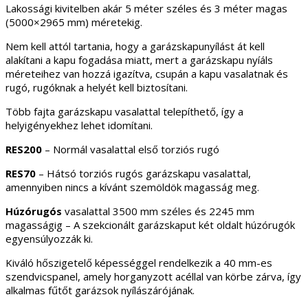
Lakossági kivitelben akár 5 méter széles és 3 méter magas
(5000×2965 mm) méretekig.
Nem kell attól tartania, hogy a garázskapunyílást át kell
alakítani a kapu fogadása miatt, mert a garázskapu nyíáls
méreteihez van hozzá igazítva, csupán a kapu vasalatnak és
rugó, rugóknak a helyét kell biztosítani.
Több fajta garázskapu vasalattal telepíthető, így a
helyigényekhez lehet idomítani.
RES200
– Normál vasalattal első torziós rugó
RES70
– Hátsó torziós rugós garázskapu vasalattal,
amennyiben nincs a kívánt szemöldök magasság meg.
Húzórugós
vasalattal 3500 mm széles és 2245 mm
magasságig – A szekcionált garázskaput két oldalt húzórugók
egyensúlyozzák ki.
Kiváló hőszigetelő képességgel rendelkezik a 40 mm-es
szendvicspanel, amely horganyzott acéllal van körbe zárva, így
alkalmas fűtőt garázsok nyílászárójának.