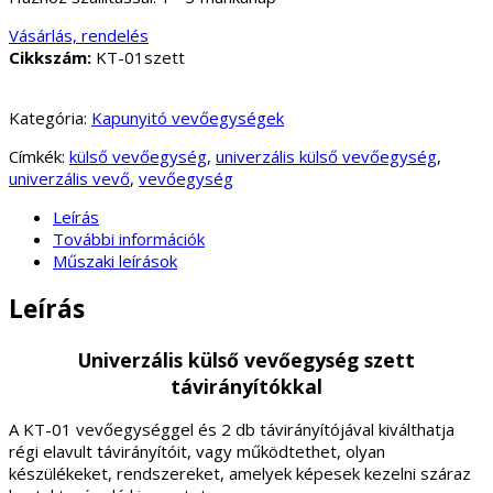
Vásárlás, rendelés
Cikkszám:
KT-01szett
Kategória:
Kapunyitó vevőegységek
Címkék:
külső vevőegység
,
univerzális külső vevőegység
,
univerzális vevő
,
vevőegység
Leírás
További információk
Műszaki leírások
Leírás
Univerzális külső vevőegység szett
távirányítókkal
A KT-01 vevőegységgel és 2 db távirányítójával kiválthatja
régi elavult távirányítóit, vagy működtethet, olyan
készülékeket, rendszereket, amelyek képesek kezelni száraz