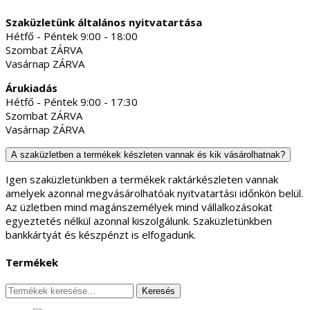
Szaküzletünk általános nyitvatartása
Hétfő - Péntek 9:00 - 18:00
Szombat ZÁRVA
Vasárnap ZÁRVA
Árukiadás
Hétfő - Péntek 9:00 - 17:30
Szombat ZÁRVA
Vasárnap ZÁRVA
A szaküzletben a termékek készleten vannak és kik vásárolhatnak?
Igen szaküzletünkben a termékek raktárkészleten vannak
amelyek azonnal megvásárolhatóak nyitvatartási időnkön belül.
Az üzletben mind magánszemélyek mind vállalkozásokat
egyeztetés nélkül azonnal kiszolgálunk. Szaküzletünkben
bankkártyát és készpénzt is elfogadunk.
Termékek
Keresés
Keresés
a