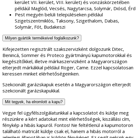
kerület VII. kerület, VIII. kerület) és vonzáskörzetében
példáúl Maglód, Vecsés, Nagytarcsa, Solymár, Diósd, Érd
Pest megyén belüli településeken például
Szigetszentmiklós, Taksony, Szigethalom, Dabas,
Solymár, Fót, Budakeszi
Milyen gyártók termékeivel foglalkozunk?
Kifejezetten regisztrált szakszervizként dolgozunk Ditec,
Benincá, Sommer és Proteco gyártmányú kapumotorokkal és
kiegészítőkkel, illetve márkaszervizként a Magyarországon
elterjedt márkákkal például Roger, Came. Ezzel kapcsolatosan
keressen minket elérhetőségeinken.
Szekcionált garázskapuk esetén a Magyarországon elterjedt
szekcionált garázskapukkal.
Mit tegyek, ha elromlott a kapu?
Vegye fel ügyfélszolgálatunkkal a kapcsolatot és küldje meg
részünkre a kért adatokat mint elérhetőségek, kiszállási cím,
fénykép a hibás kapuról. Fontos! Ne feltétlenül a kapumotoron
található matricát küldje csak el, hanem a hibás motorról a
jelenlegi állapotában is küldjön fényképet. Ez segít nekünk egy