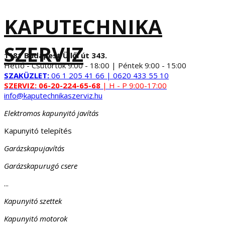
KAPUTECHNIKA
SZERVIZ
1181 Budapest Üllői út 343.
Hétfő - Csütörtök 9:00 - 18:00 | Péntek 9:00 - 15:00
SZAKÜZLET:
06 1 205 41 66 | 0620 433 55 10
SZERVIZ:
06-20-224-65-68
| H - P 9:00-17:00
info@kaputechnikaszerviz.hu
Elektromos kapunyitó javítás
Kapunyitó telepítés
Garázskapujavítás
Garázskapurugó csere
...
Kapunyitó szettek
Kapunyitó motorok