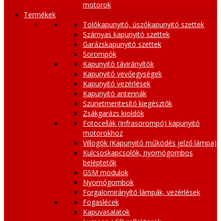
motorok
Termékek
Tolókapunyitó, úszókapunyitó szettek
Szárnyas kapunyitó szettek
Garázskapunyitó szettek
Sorompók
Kapunyitó távirányítók
Kapunyitó vevőegységek
Kapunyitó vezérlések
Kapunyitó antennák
Szünetmentesítő kiegésztők
Zsákgarázs kioldók
Fotocellák (Infrasorompó) kapunyitó
motorokhoz
Villogók (Kapunyitó működés jelző lámpa)
Kulcsoskapcsolók, nyomógombos
beléptetők
GSM modulok
Nyomógombok
Forgalomirányító lámpák, vezérlések
Fogaslécek
Kapuvasalatok