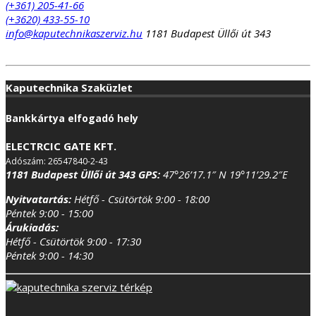
(+361) 205-41-66
(+3620) 433-55-10
info@kaputechnikaszerviz.hu
1181 Budapest Üllői út 343
Kaputechnika Szaküzlet
Bankkártya elfogadó hely
ELECTRCIC GATE KFT.
Adószám: 26547840-2-43
1181 Budapest Üllői út 343
GPS:
47°26’17.1″ N 19°11’29.2″E
Nyitvatartás:
Hétfő - Csütörtök 9:00 - 18:00
Péntek 9:00 - 15:00
Árukiadás:
Hétfő - Csütörtök 9:00 - 17:30
Péntek 9:00 - 14:30