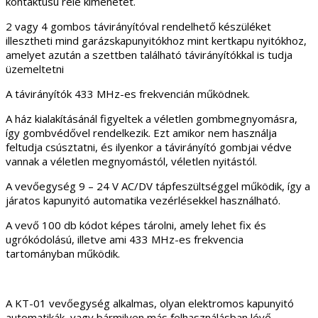
kontaktusú relé kimenetet.
2 vagy 4 gombos távirányítóval rendelhető készüléket
illesztheti mind garázskapunyitókhoz mint kertkapu nyitókhoz,
amelyet azután a szettben található távirányítókkal is tudja
üzemeltetni
A távirányítók 433 MHz-es frekvencián működnek.
A ház kialakításánál figyeltek a véletlen gombmegnyomásra,
így gombvédővel rendelkezik. Ezt amikor nem használja
feltudja csúsztatni, és ilyenkor a távirányító gombjai védve
vannak a véletlen megnyomástól, véletlen nyitástól.
A vevőegység 9 – 24 V AC/DV tápfeszültséggel működik, így a
járatos kapunyitó automatika vezérlésekkel használható.
A vevő 100 db kódot képes tárolni, amely lehet fix és
ugrókódolású, illetve ami 433 MHz-es frekvencia
tartományban működik.
A KT-01 vevőegység alkalmas, olyan elektromos kapunyitó
automatikák, vagy bármilyen más felhasználásban lévő