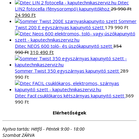
Ditec
következőre:
LIN2 fotocella (fénysorompó) kapunyitókhoz
29 990
Ft
Original
Current
24 990
Ft
price
price
Sommer
was:
is:
Twist 200 E egyszárnyas kapunyitó szett
179 990
Ft
29
24
990 Ft.
990 Ft.
Ditec NEOS 600 toló- és úszókapunyitó szett
354
Original
Current
990
Ft
310 490
Ft
price
price
was:
is:
354
310
Sommer Twist 350 egyszárnyas kapunyitó szett
289
990 Ft.
490 Ft.
990
Ft
Ditec Facil csuklókaros kétszárnyas kapunyitó szett
369
990
Ft
Elérhetőségek
Nyitva tartás:
Hétfő - Péntek 9:00 - 18:00
Szombat ZÁRVA