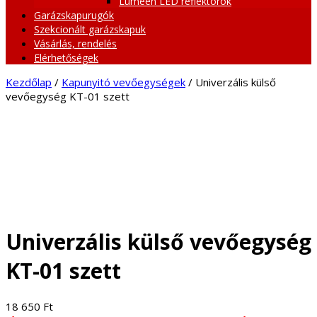
Lumeen LED reflektorok
Garázskapurugók
Szekcionált garázskapuk
Vásárlás, rendelés
Elérhetőségek
Kezdőlap
/
Kapunyitó vevőegységek
/ Univerzális külső
vevőegység KT-01 szett
Univerzális külső vevőegység
KT-01 szett
18 650
Ft