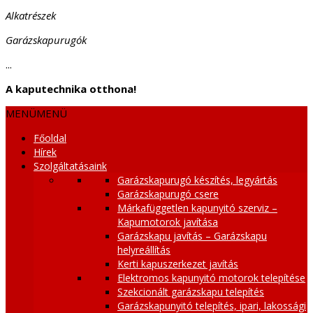
Alkatrészek
Garázskapurugók
...
A kaputechnika otthona!
MENÜ
MENÜ
Főoldal
Hírek
Szolgáltatásaink
Garázskapurugó készítés, legyártás
Garázskapurugó csere
Márkafüggetlen kapunyitó szerviz –
Kapumotorok javítása
Garázskapu javítás – Garázskapu
helyreállítás
Kerti kapuszerkezet javítás
Elektromos kapunyitó motorok telepítése
Szekcionált garázskapu telepítés
Garázskapunyitó telepítés, ipari, lakossági