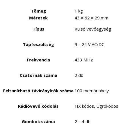
Tömeg
1 kg
Méretek
43 × 62 × 29 mm
Típus
Külső vevőegység
Tápfeszültség
9 – 24 V AC/DC
Frekvencia
433 MHz
Csatornák száma
2 db
Feltanítható távirányítók száma
100 memóriahely
Rádióvevő kódolás
FIX kódos, Ugrókódos
Gombok száma
2 – 4 db