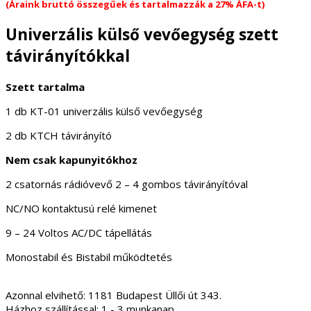
(Áraink bruttó összegűek és tartalmazzák a 27% ÁFA-t)
Univerzális külső vevőegység szett
távirányítókkal
Szett tartalma
1 db KT-01 univerzális külső vevőegység
2 db KTCH távirányító
Nem csak kapunyitókhoz
2 csatornás rádióvevő 2 – 4 gombos távirányítóval
NC/NO kontaktusú relé kimenet
9 – 24 Voltos AC/DC tápellátás
Monostabil és Bistabil működtetés
Azonnal elvihető:
1181 Budapest Üllői út 343.
Házhoz szállítással:
1 - 3 munkanap