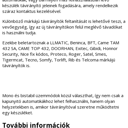
készülék távirányító jeleinek fogadására, amely rendelkezik
száraz kontaktus kezelésével.
Különböző márkájú távirányítók feltanítását is lehetővé teszi, a
vevőegység, így az új távirányítókon felül meglévő távadókat
is használni tudja.
Ezekbe beletartoznak a LLMATIC, Beninca, BFT, Came TAM
432 SA, CAME TOP 432, DOORHAN, Exitec, Gibidi, Honnor
Security, Nice fix kódos, Proteco, Roger, Satel, Smes,
Tigermcat, Tecno, Somfy, Torlift, Rib és Telcoma márkájú
távirányítók is.
Mono és bistabil üzemmódok közül választhat, így nem csak a
kapunyitó automatikákhoz lehet felhasználni, hanem olyan
helyzetekben is, amikor távirányítóval szeretne működtetni
egy készüléket.
További információk