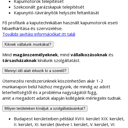
Kapumotorok telepítését
Szekcionált garázskapuk telepítését
Kapunyitó-távirányítók helyszíni feltanítását
Fő profilunk a kaputechnikában használt kapumotorok eseti
hibaelhárítása és szervizelése.
További javítási információkat itt talál
Kiknek vállalunk munkákat?
Mind
magánszemélyeknek
, mind
vállalkozásoknak
és
társasházaknak
kínálunk szolgáltatást.
Mennyi idő alatt érkezik ki a szerelő?
Ütemezési rendszerünknek köszönhetően akár 1-2
munkanapon belül házhoz megyünk, de mindig az adott
leterheltségtől és a probléma nagyságától függ,
amit a megadott adatok alapján kollégáink mérlegelni tudnak.
Milyen területeken kínáljuk a szolgáltatásainkat?
Budapest kerületeiben példáúl XVIII. kerület XIX. kerület,
II. kerület, XI. kerület (kivéve I. kerület, V. kerület, VI.