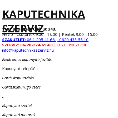
KAPUTECHNIKA
SZERVIZ
1181 Budapest Üllői út 343.
Hétfő - Csütörtök 9:00 - 18:00 | Péntek 9:00 - 15:00
SZAKÜZLET:
06 1 205 41 66 | 0620 433 55 10
SZERVIZ:
06-20-224-65-68
| H - P 9:00-17:00
info@kaputechnikaszerviz.hu
Elektromos kapunyitó javítás
Kapunyitó telepítés
Garázskapujavítás
Garázskapurugó csere
...
Kapunyitó szettek
Kapunyitó motorok