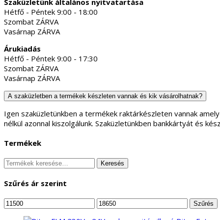
Szaküzletünk általános nyitvatartása
Hétfő - Péntek 9:00 - 18:00
Szombat ZÁRVA
Vasárnap ZÁRVA
Árukiadás
Hétfő - Péntek 9:00 - 17:30
Szombat ZÁRVA
Vasárnap ZÁRVA
A szaküzletben a termékek készleten vannak és kik vásárolhatnak?
Igen szaküzletünkben a termékek raktárkészleten vannak amely
nélkül azonnal kiszolgálunk. Szaküzletünkben bankkártyát és kés
Termékek
Keresés
Keresés
a
következőre:
Szűrés ár szerint
Min
Max
Szűrés
ár
ár