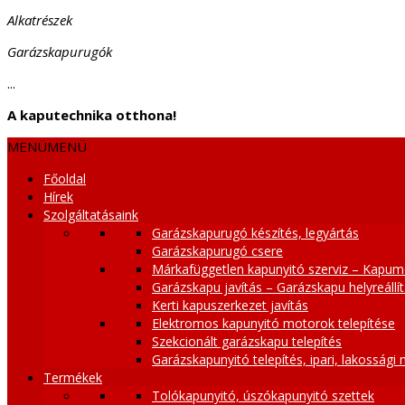
Alkatrészek
Garázskapurugók
...
A kaputechnika otthona!
MENÜ
MENÜ
Főoldal
Hírek
Szolgáltatásaink
Garázskapurugó készítés, legyártás
Garázskapurugó csere
Márkafüggetlen kapunyitó szerviz – Kapum
Garázskapu javítás – Garázskapu helyreállí
Kerti kapuszerkezet javítás
Elektromos kapunyitó motorok telepítése
Szekcionált garázskapu telepítés
Garázskapunyitó telepítés, ipari, lakossági
Termékek
Tolókapunyitó, úszókapunyitó szettek