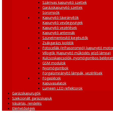
Szárnyas kapunyitó szettek
Garázskapunyitó szettek
Sorompók
Kapunyitó távirányítók
Kapunyitó vevőegységek
Kapunyitó vezérlések
Kapunyitó antennák
Szünetmentesítő kiegésztők
Zsákgarázs kioldók
Fotocellák (Infrasorompó) kapunyitó moto
Villogók (Kapunyitó működés jelző lámpa)
Kulcsoskapcsolók, nyomógombos belépte
GSM modulok
Nyomógombok
Forgalomirányító lámpák, vezérlések
Fogaslécek
Kapuvasalatok
Lumeen LED reflektorok
Garázskapurugók
Szekcionált garázskapuk
Vásárlás, rendelés
Elérhetőségek