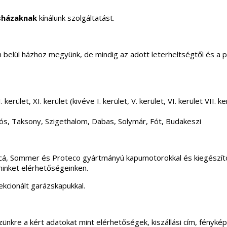
sházaknak
kínálunk szolgáltatást.
elül házhoz megyünk, de mindig az adott leterheltségtől és a 
 kerület, XI. kerület (kivéve I. kerület, V. kerület, VI. kerület VII
ós, Taksony, Szigethalom, Dabas, Solymár, Fót, Budakeszi
incá, Sommer és Proteco gyártmányú kapumotorokkal és kiegészítő
minket elérhetőségeinken.
kcionált garázskapukkal.
ünkre a kért adatokat mint elérhetőségek, kiszállási cím, fénykép