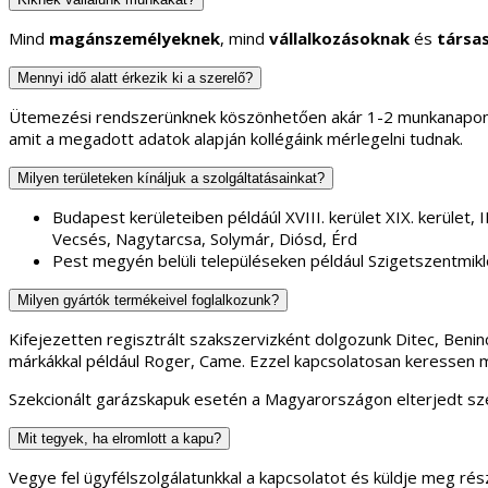
Mind
magánszemélyeknek
, mind
vállalkozásoknak
és
társa
Mennyi idő alatt érkezik ki a szerelő?
Ütemezési rendszerünknek köszönhetően akár 1-2 munkanapon b
amit a megadott adatok alapján kollégáink mérlegelni tudnak.
Milyen területeken kínáljuk a szolgáltatásainkat?
Budapest kerületeiben példáúl XVIII. kerület XIX. kerület, II.
Vecsés, Nagytarcsa, Solymár, Diósd, Érd
Pest megyén belüli településeken például Szigetszentmikl
Milyen gyártók termékeivel foglalkozunk?
Kifejezetten regisztrált szakszervizként dolgozunk Ditec, Ben
márkákkal például Roger, Came. Ezzel kapcsolatosan keressen 
Szekcionált garázskapuk esetén a Magyarországon elterjedt sze
Mit tegyek, ha elromlott a kapu?
Vegye fel ügyfélszolgálatunkkal a kapcsolatot és küldje meg rész