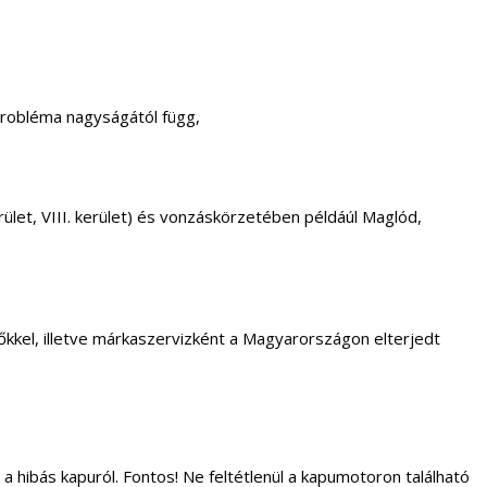
probléma nagyságától függ,
. kerület, VIII. kerület) és vonzáskörzetében példáúl Maglód,
kkel, illetve márkaszervizként a Magyarországon elterjedt
 a hibás kapuról. Fontos! Ne feltétlenül a kapumotoron található