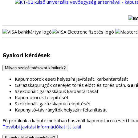
Gyakori kérdések
Milyen szolgáltatásokat kínálunk?
Kapumotorok eseti helyszíni javítását, karbantartását
Garázskapurugók cseréjét törés előtt és törés után.
Gará
Szekcionált garázskapuk karbantartását
Kapumotorok telepítését
Szekcionált garázskapuk telepítését
Kapunyitó-távirányítók helyszíni feltanítását
Fő profilunk a kaputechnikában használt kapumotorok eseti hibae
További javítási információkat itt talál
Kiknek vállalunk munkákat?