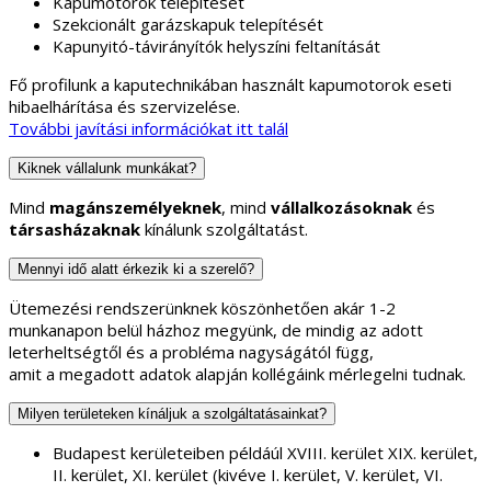
Kapumotorok telepítését
Szekcionált garázskapuk telepítését
Kapunyitó-távirányítók helyszíni feltanítását
Fő profilunk a kaputechnikában használt kapumotorok eseti
hibaelhárítása és szervizelése.
További javítási információkat itt talál
Kiknek vállalunk munkákat?
Mind
magánszemélyeknek
, mind
vállalkozásoknak
és
társasházaknak
kínálunk szolgáltatást.
Mennyi idő alatt érkezik ki a szerelő?
Ütemezési rendszerünknek köszönhetően akár 1-2
munkanapon belül házhoz megyünk, de mindig az adott
leterheltségtől és a probléma nagyságától függ,
amit a megadott adatok alapján kollégáink mérlegelni tudnak.
Milyen területeken kínáljuk a szolgáltatásainkat?
Budapest kerületeiben példáúl XVIII. kerület XIX. kerület,
II. kerület, XI. kerület (kivéve I. kerület, V. kerület, VI.