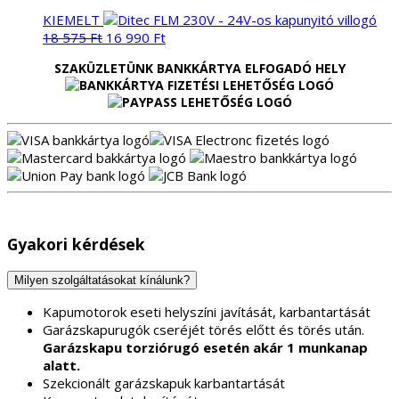
KIEMELT
Original
Current
18 575
Ft
16 990
Ft
price
price
SZAKÜZLETÜNK BANKKÁRTYA ELFOGADÓ HELY
was:
is:
18
16
575 Ft.
990 Ft.
Gyakori kérdések
Milyen szolgáltatásokat kínálunk?
Kapumotorok eseti helyszíni javítását, karbantartását
Garázskapurugók cseréjét törés előtt és törés után.
Garázskapu torziórugó esetén akár 1 munkanap
alatt.
Szekcionált garázskapuk karbantartását