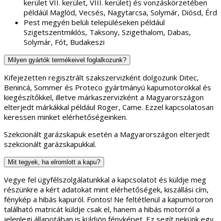
kerület VII. kerület, VIII. kerület) és vonzáskörzetében
példáúl Maglód, Vecsés, Nagytarcsa, Solymár, Diósd, Érd
Pest megyén belüli településeken például
Szigetszentmiklós, Taksony, Szigethalom, Dabas,
Solymár, Fót, Budakeszi
Milyen gyártók termékeivel foglalkozunk?
Kifejezetten regisztrált szakszervizként dolgozunk Ditec,
Benincá, Sommer és Proteco gyártmányú kapumotorokkal és
kiegészítőkkel, illetve márkaszervizként a Magyarországon
elterjedt márkákkal például Roger, Came. Ezzel kapcsolatosan
keressen minket elérhetőségeinken.
Szekcionált garázskapuk esetén a Magyarországon elterjedt
szekcionált garázskapukkal.
Mit tegyek, ha elromlott a kapu?
Vegye fel ügyfélszolgálatunkkal a kapcsolatot és küldje meg
részünkre a kért adatokat mint elérhetőségek, kiszállási cím,
fénykép a hibás kapuról. Fontos! Ne feltétlenül a kapumotoron
található matricát küldje csak el, hanem a hibás motorról a
jelenlegi állapotában is küldjön fényképet. Ez segít nekünk egy