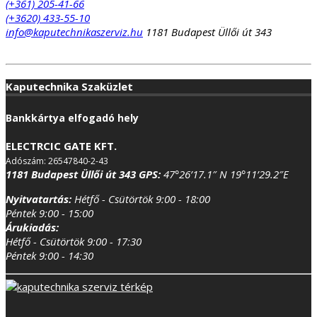
(+361) 205-41-66
(+3620) 433-55-10
info@kaputechnikaszerviz.hu
1181 Budapest Üllői út 343
Kaputechnika Szaküzlet
Bankkártya elfogadó hely
ELECTRCIC GATE KFT.
Adószám: 26547840-2-43
1181 Budapest Üllői út 343
GPS:
47°26’17.1″ N 19°11’29.2″E
Nyitvatartás:
Hétfő - Csütörtök 9:00 - 18:00
Péntek 9:00 - 15:00
Árukiadás:
Hétfő - Csütörtök 9:00 - 17:30
Péntek 9:00 - 14:30