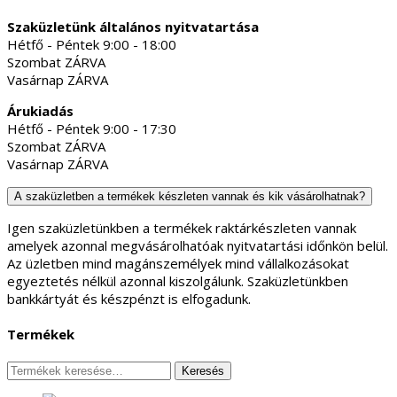
Szaküzletünk általános nyitvatartása
Hétfő - Péntek 9:00 - 18:00
Szombat ZÁRVA
Vasárnap ZÁRVA
Árukiadás
Hétfő - Péntek 9:00 - 17:30
Szombat ZÁRVA
Vasárnap ZÁRVA
A szaküzletben a termékek készleten vannak és kik vásárolhatnak?
Igen szaküzletünkben a termékek raktárkészleten vannak
amelyek azonnal megvásárolhatóak nyitvatartási időnkön belül.
Az üzletben mind magánszemélyek mind vállalkozásokat
egyeztetés nélkül azonnal kiszolgálunk. Szaküzletünkben
bankkártyát és készpénzt is elfogadunk.
Termékek
Keresés
Keresés
a