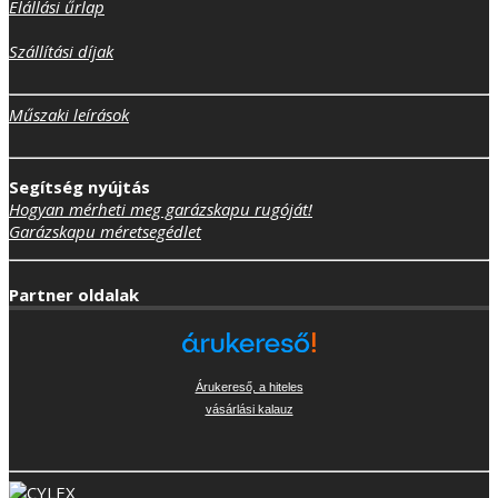
Elállási űrlap
Szállítási díjak
Műszaki leírások
Segítség nyújtás
Hogyan mérheti meg garázskapu rugóját!
Garázskapu méretsegédlet
Partner oldalak
Árukereső, a hiteles
vásárlási kalauz