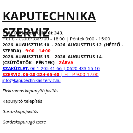
KAPUTECHNIKA
SZERVIZ
1181 Budapest Üllői út 343.
Hétfő - Csütörtök 9:00 - 18:00 | Péntek 9:00 - 15:00
2026. AUGUSZTUS 10. - 2026. AUGUSZTUS 12. (HÉTFŐ -
SZERDA) -
9:00 - 14:00
2026. AUGUSZTUS 13. - 2026. AUGUSZTUS 14.
(CSÜTÖRTÖK - PÉNTEK) -
ZÁRVA
SZAKÜZLET:
06 1 205 41 66 | 0620 433 55 10
SZERVIZ:
06-20-224-65-68
| H - P 9:00-17:00
info@kaputechnikaszerviz.hu
Elektromos kapunyitó javítás
Kapunyitó telepítés
Garázskapujavítás
Garázskapurugó csere
...