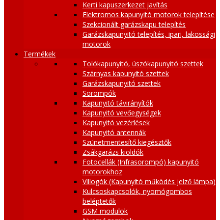
Kerti kapuszerkezet javítás
Elektromos kapunyitó motorok telepítése
Szekcionált garázskapu telepítés
Garázskapunyitó telepítés, ipari, lakossági
motorok
Termékek
Tolókapunyitó, úszókapunyitó szettek
Szárnyas kapunyitó szettek
Garázskapunyitó szettek
Sorompók
Kapunyitó távirányítók
Kapunyitó vevőegységek
Kapunyitó vezérlések
Kapunyitó antennák
Szünetmentesítő kiegésztők
Zsákgarázs kioldók
Fotocellák (Infrasorompó) kapunyitó
motorokhoz
Villogók (Kapunyitó működés jelző lámpa)
Kulcsoskapcsolók, nyomógombos
beléptetők
GSM modulok