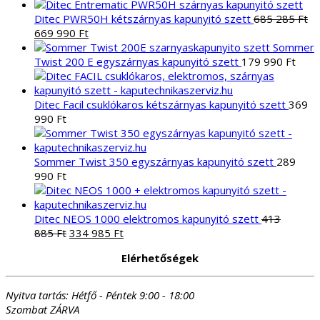
következőre:
Ditec PWR50H kétszárnyas kapunyitó szett
685 285
Ft
Original
Current
669 990
Ft
price
price
Sommer
was:
is:
Twist 200 E egyszárnyas kapunyitó szett
179 990
Ft
685
669
285 Ft.
990 Ft.
Ditec Facil csuklókaros kétszárnyas kapunyitó szett
369
990
Ft
Sommer Twist 350 egyszárnyas kapunyitó szett
289
990
Ft
Ditec NEOS 1000 elektromos kapunyitó szett
413
Original
Current
885
Ft
334 985
Ft
price
price
Elérhetőségek
was:
is:
413
334
885 Ft.
985 Ft.
Nyitva tartás:
Hétfő - Péntek 9:00 - 18:00
Szombat ZÁRVA