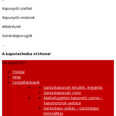
Kapunyitó szettek
Kapunyitó motorok
Alkatrészek
Garázskapurugók
...
A kaputechnika otthona!
MENÜ
MENÜ
Főoldal
Hírek
Szolgáltatásaink
Garázskapurugó készítés, legyártás
Garázskapurugó csere
Márkafüggetlen kapunyitó szerviz –
Kapumotorok javítása
Garázskapu javítás – Garázskapu
helyreállítás