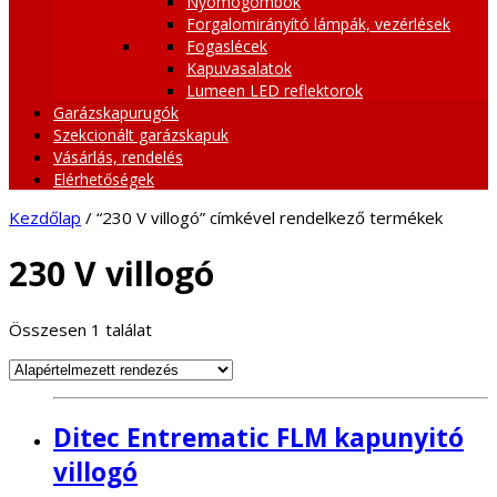
Nyomógombok
Forgalomirányító lámpák, vezérlések
Fogaslécek
Kapuvasalatok
Lumeen LED reflektorok
Garázskapurugók
Szekcionált garázskapuk
Vásárlás, rendelés
Elérhetőségek
Kezdőlap
/ “230 V villogó” címkével rendelkező termékek
230 V villogó
Összesen 1 találat
Ditec Entrematic FLM kapunyitó
villogó