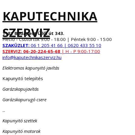
KAPUTECHNIKA
SZERVIZ
1181 Budapest Üllői út 343.
Hétfő - Csütörtök 9:00 - 18:00 | Péntek 9:00 - 15:00
SZAKÜZLET:
06 1 205 41 66 | 0620 433 55 10
SZERVIZ:
06-20-224-65-68
| H - P 9:00-17:00
info@kaputechnikaszerviz.hu
Elektromos kapunyitó javítás
Kapunyitó telepítés
Garázskapujavítás
Garázskapurugó csere
...
Kapunyitó szettek
Kapunyitó motorok