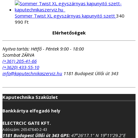
price
price
was:
is:
354
310
Sommer Twist XL egyszárnyas kapunyitó szett
340
990 Ft.
490 Ft.
990
Ft
Elérhetőségek
Nyitva tartás:
Hétfő - Péntek 9:00 - 18:00
Szombat ZÁRVA
(+361) 205-41-66
(+3620) 433-55-10
info@kaputechnikaszerviz.hu
1181 Budapest Üllői út 343
Kaputechnika Szaküzlet
Bankkártya elfogadó hely
ELECTRCIC GATE KFT.
Adószám: 26547840-2-43
1181 Budapest Üllői út 343
GPS:
47°26’17.1″ N 19°11’29.2″E