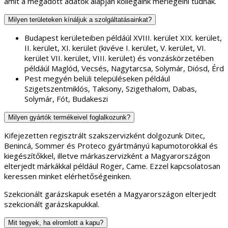
amit a megadott adatok alapján kollégáink mérlegelni tudnak.
Milyen területeken kínáljuk a szolgáltatásainkat?
Budapest kerületeiben példáúl XVIII. kerület XIX. kerület,
II. kerület, XI. kerület (kivéve I. kerület, V. kerület, VI.
kerület VII. kerület, VIII. kerület) és vonzáskörzetében
példáúl Maglód, Vecsés, Nagytarcsa, Solymár, Diósd, Érd
Pest megyén belüli településeken például
Szigetszentmiklós, Taksony, Szigethalom, Dabas,
Solymár, Fót, Budakeszi
Milyen gyártók termékeivel foglalkozunk?
Kifejezetten regisztrált szakszervizként dolgozunk Ditec,
Benincá, Sommer és Proteco gyártmányú kapumotorokkal és
kiegészítőkkel, illetve márkaszervizként a Magyarországon
elterjedt márkákkal például Roger, Came. Ezzel kapcsolatosan
keressen minket elérhetőségeinken.
Szekcionált garázskapuk esetén a Magyarországon elterjedt
szekcionált garázskapukkal.
Mit tegyek, ha elromlott a kapu?