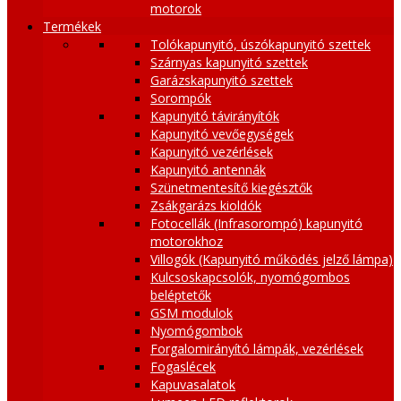
motorok
Termékek
Tolókapunyitó, úszókapunyitó szettek
Szárnyas kapunyitó szettek
Garázskapunyitó szettek
Sorompók
Kapunyitó távirányítók
Kapunyitó vevőegységek
Kapunyitó vezérlések
Kapunyitó antennák
Szünetmentesítő kiegésztők
Zsákgarázs kioldók
Fotocellák (Infrasorompó) kapunyitó
motorokhoz
Villogók (Kapunyitó működés jelző lámpa)
Kulcsoskapcsolók, nyomógombos
beléptetők
GSM modulok
Nyomógombok
Forgalomirányító lámpák, vezérlések
Fogaslécek
Kapuvasalatok