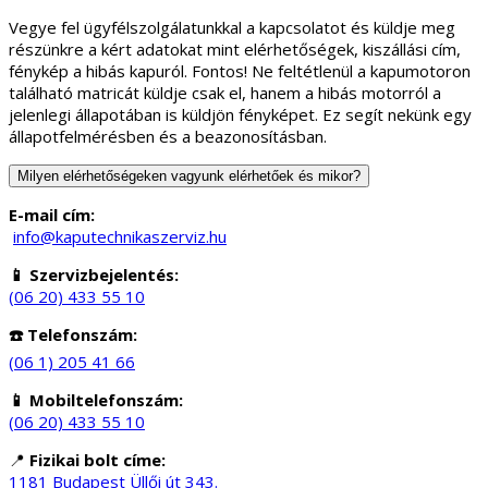
Vegye fel ügyfélszolgálatunkkal a kapcsolatot és küldje meg
részünkre a kért adatokat mint elérhetőségek, kiszállási cím,
fénykép a hibás kapuról. Fontos! Ne feltétlenül a kapumotoron
található matricát küldje csak el, hanem a hibás motorról a
jelenlegi állapotában is küldjön fényképet. Ez segít nekünk egy
állapotfelmérésben és a beazonosításban.
Milyen elérhetőségeken vagyunk elérhetőek és mikor?
E-mail cím:
info@kaputechnikaszerviz.hu
📱 Szervizbejelentés:
(06 20) 433 55 10
☎️ Telefonszám:
(06 1) 205 41 66
📱 Mobiltelefonszám:
(06 20) 433 55 10
📍
Fizikai bolt címe:
1181 Budapest Üllői út 343.