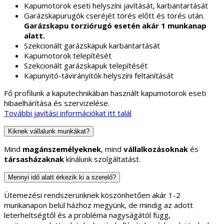
Kapumotorok eseti helyszíni javítását, karbantartását
Garázskapurugók cseréjét törés előtt és törés után.
Garázskapu torziórugó esetén akár 1 munkanap
alatt.
Szekcionált garázskapuk karbantartását
Kapumotorok telepítését
Szekcionált garázskapuk telepítését
Kapunyitó-távirányítók helyszíni feltanítását
Fő profilunk a kaputechnikában használt kapumotorok eseti
hibaelhárítása és szervizelése.
További javítási információkat itt talál
Kiknek vállalunk munkákat?
Mind
magánszemélyeknek
, mind
vállalkozásoknak
és
társasházaknak
kínálunk szolgáltatást.
Mennyi idő alatt érkezik ki a szerelő?
Ütemezési rendszerünknek köszönhetően akár 1-2
munkanapon belül házhoz megyünk, de mindig az adott
leterheltségtől és a probléma nagyságától függ,