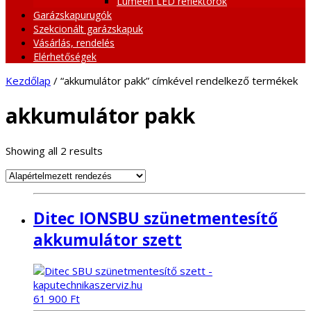
Lumeen LED reflektorok
Garázskapurugók
Szekcionált garázskapuk
Vásárlás, rendelés
Elérhetőségek
Kezdőlap
/ “akkumulátor pakk” címkével rendelkező termékek
akkumulátor pakk
Showing all 2 results
Ditec IONSBU szünetmentesítő
akkumulátor szett
61 900
Ft