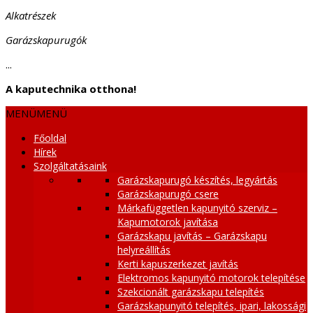
Alkatrészek
Garázskapurugók
...
A kaputechnika otthona!
MENÜ
MENÜ
Főoldal
Hírek
Szolgáltatásaink
Garázskapurugó készítés, legyártás
Garázskapurugó csere
Márkafüggetlen kapunyitó szerviz –
Kapumotorok javítása
Garázskapu javítás – Garázskapu
helyreállítás
Kerti kapuszerkezet javítás
Elektromos kapunyitó motorok telepítése
Szekcionált garázskapu telepítés
Garázskapunyitó telepítés, ipari, lakossági