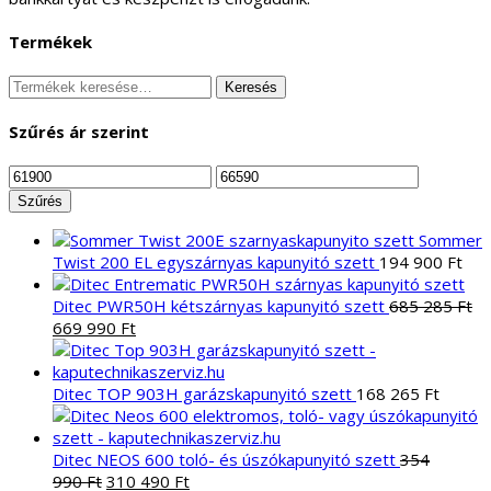
Termékek
Keresés
Keresés
a
következőre:
Szűrés ár szerint
Min
Max
ár
ár
Szűrés
Sommer
Twist 200 EL egyszárnyas kapunyitó szett
194 900
Ft
Ditec PWR50H kétszárnyas kapunyitó szett
685 285
Ft
Original
Current
669 990
Ft
price
price
was:
is:
685
669
Ditec TOP 903H garázskapunyitó szett
168 265
Ft
285 Ft.
990 Ft.
Ditec NEOS 600 toló- és úszókapunyitó szett
354
Original
Current
990
Ft
310 490
Ft