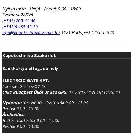
Nyitva tartás:
Hétfő - Péntek 9:00 - 18:00
Szombat ZÁRVA
(+361) 205-41-66
(+3620) 433-55-10
info@kaputechnikaszerviz.hu
1181 Budapest Üllői út 343
Kaputechnika Szaküzlet
Bankkártya elfogadó hely
ELECTRCIC GATE KFT.
Adószám: 26547840-2-43
1181 Budapest Üllői út 343
GPS:
47°26’17.1″ N 19°11’29.2″E
Nyitvatartás:
Hétfő - Csütörtök 9:00 - 18:00
Péntek 9:00 - 15:00
Árukiadás:
Hétfő - Csütörtök 9:00 - 17:30
Péntek 9:00 - 14:30