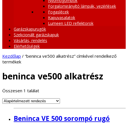
Nyomógombok
Forgalomirányító lámpák, vezérlések
Fogaslécek
Kapuvasalatok
Lumeen LED reflektorok
Garázskapurugók
Szekcionált garázskapuk
Vásárlás, rendelés
Elérhetőségek
Kezdőlap
/ “beninca ve500 alkatrész” címkével rendelkező
termékek
beninca ve500 alkatrész
Összesen 1 találat
Beninca VE 500 sorompó rugó