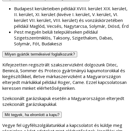
Budapest kerületeiben példáúl XVIII. kerület XIX. kerület,
II. kerület, XI. kerület (kivéve I. kerület, V. kerület, VI.
kerület VII. kerület, VIII. kerület) és vonzáskörzetében
példáúl Maglód, Vecsés, Nagytarcsa, Solymár, Diósd, Érd
Pest megyén belüli településeken például
Szigetszentmiklós, Taksony, Szigethalom, Dabas,
Solymár, Fót, Budakeszi
Milyen gyártók termékeivel foglalkozunk?
Kifejezetten regisztrált szakszervizként dolgozunk Ditec,
Benincá, Sommer és Proteco gyártmányú kapumotorokkal és
kiegészítőkkel, illetve márkaszervizként a Magyarországon
elterjedt márkákkal például Roger, Came. Ezzel kapcsolatosan
keressen minket elérhetőségeinken.
Szekcionált garázskapuk esetén a Magyarországon elterjedt
szekcionált garázskapukkal.
Mit tegyek, ha elromlott a kapu?
Vegye fel ügyfélszolgálatunkkal a kapcsolatot és küldje meg