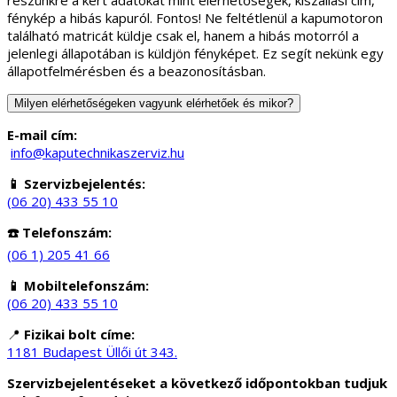
részünkre a kért adatokat mint elérhetőségek, kiszállási cím,
fénykép a hibás kapuról. Fontos! Ne feltétlenül a kapumotoron
található matricát küldje csak el, hanem a hibás motorról a
jelenlegi állapotában is küldjön fényképet. Ez segít nekünk egy
állapotfelmérésben és a beazonosításban.
Milyen elérhetőségeken vagyunk elérhetőek és mikor?
E-mail cím:
info@kaputechnikaszerviz.hu
📱 Szervizbejelentés:
(06 20) 433 55 10
☎️ Telefonszám:
(06 1) 205 41 66
📱 Mobiltelefonszám:
(06 20) 433 55 10
📍
Fizikai bolt címe:
1181 Budapest Üllői út 343.
Szervizbejelentéseket a következő időpontokban tudjuk