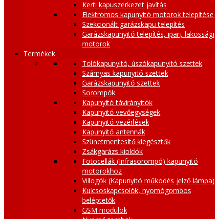
Kerti kapuszerkezet javítás
Elektromos kapunyitó motorok telepítése
Szekcionált garázskapu telepítés
Garázskapunyitó telepítés, ipari, lakossági
motorok
Termékek
Tolókapunyitó, úszókapunyitó szettek
Szárnyas kapunyitó szettek
Garázskapunyitó szettek
Sorompók
Kapunyitó távirányítók
Kapunyitó vevőegységek
Kapunyitó vezérlések
Kapunyitó antennák
Szünetmentesítő kiegésztők
Zsákgarázs kioldók
Fotocellák (Infrasorompó) kapunyitó
motorokhoz
Villogók (Kapunyitó működés jelző lámpa)
Kulcsoskapcsolók, nyomógombos
beléptetők
GSM modulok