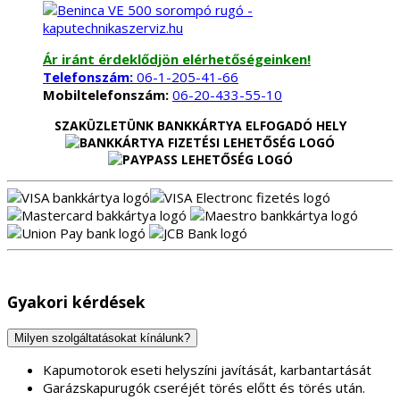
Ár iránt érdeklődjön elérhetőségeinken!
Telefonszám:
06-1-205-41-66
Mobiltelefonszám:
06-20-433-55-10
SZAKÜZLETÜNK BANKKÁRTYA ELFOGADÓ HELY
Gyakori kérdések
Milyen szolgáltatásokat kínálunk?
Kapumotorok eseti helyszíni javítását, karbantartását
Garázskapurugók cseréjét törés előtt és törés után.