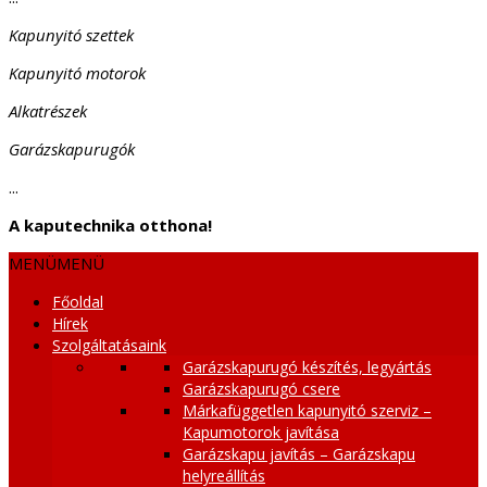
Kapunyitó szettek
Kapunyitó motorok
Alkatrészek
Garázskapurugók
...
A kaputechnika otthona!
MENÜ
MENÜ
Főoldal
Hírek
Szolgáltatásaink
Garázskapurugó készítés, legyártás
Garázskapurugó csere
Márkafüggetlen kapunyitó szerviz –
Kapumotorok javítása
Garázskapu javítás – Garázskapu
helyreállítás