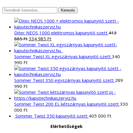
Keresés
Keresés
a
következőre:
Ditec NEOS 1000 elektromos kapunyitó szett
413
Original
Current
885
Ft
334 985
Ft
price
price
was:
is:
413
334
Sommer Twist XL egyszárnyas kapunyitó szett
340
885 Ft.
985 Ft.
990
Ft
Sommer Twist 350 egyszárnyas kapunyitó szett
289
990
Ft
Sommer Twist 200 EL kétszárnyas kapunyitó szett
330
000
Ft
Sommer Twist 350 kapunyitó szett
405 000
Ft
Elérhetőségek