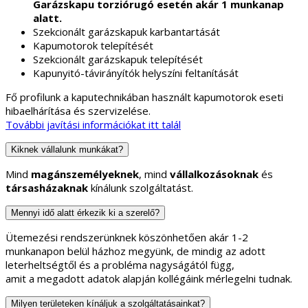
Garázskapu torziórugó esetén akár 1 munkanap
alatt.
Szekcionált garázskapuk karbantartását
Kapumotorok telepítését
Szekcionált garázskapuk telepítését
Kapunyitó-távirányítók helyszíni feltanítását
Fő profilunk a kaputechnikában használt kapumotorok eseti
hibaelhárítása és szervizelése.
További javítási információkat itt talál
Kiknek vállalunk munkákat?
Mind
magánszemélyeknek
, mind
vállalkozásoknak
és
társasházaknak
kínálunk szolgáltatást.
Mennyi idő alatt érkezik ki a szerelő?
Ütemezési rendszerünknek köszönhetően akár 1-2
munkanapon belül házhoz megyünk, de mindig az adott
leterheltségtől és a probléma nagyságától függ,
amit a megadott adatok alapján kollégáink mérlegelni tudnak.
Milyen területeken kínáljuk a szolgáltatásainkat?