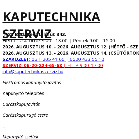
KAPUTECHNIKA
SZERVIZ
1181 Budapest Üllői út 343.
Hétfő - Csütörtök 9:00 - 18:00 | Péntek 9:00 - 15:00
2026. AUGUSZTUS 10. - 2026. AUGUSZTUS 12. (HÉTFŐ - SZE
2026. AUGUSZTUS 13. - 2026. AUGUSZTUS 14. (CSÜTÖRTÖK
SZAKÜZLET:
06 1 205 41 66 | 0620 433 55 10
SZERVIZ:
06-20-224-65-68
| H - P 9:00-17:00
info@kaputechnikaszerviz.hu
Elektromos kapunyitó javítás
Kapunyitó telepítés
Garázskapujavítás
Garázskapurugó csere
...
Kapunyitó szettek