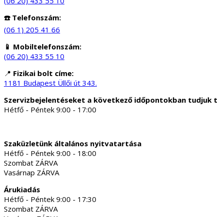
(06 20) 433 55 10
☎️ Telefonszám:
(06 1) 205 41 66
📱 Mobiltelefonszám:
(06 20) 433 55 10
📍
Fizikai bolt címe:
1181 Budapest Üllői út 343.
Szervizbejelentéseket a következő időpontokban tudjuk 
Hétfő - Péntek 9:00 - 17:00
Szaküzletünk általános nyitvatartása
Hétfő - Péntek 9:00 - 18:00
Szombat ZÁRVA
Vasárnap ZÁRVA
Árukiadás
Hétfő - Péntek 9:00 - 17:30
Szombat ZÁRVA