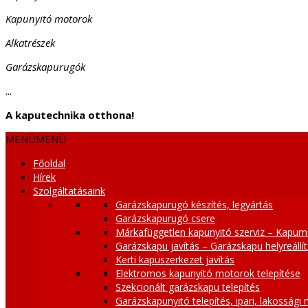
Kapunyitó motorok
Alkatrészek
Garázskapurugók
...
A kaputechnika otthona!
MENÜ
MENÜ
Főoldal
Hírek
Szolgáltatásaink
Garázskapurugó készítés, legyártás
Garázskapurugó csere
Márkafüggetlen kapunyitó szerviz – Kapum
Garázskapu javítás – Garázskapu helyreállí
Kerti kapuszerkezet javítás
Elektromos kapunyitó motorok telepítése
Szekcionált garázskapu telepítés
Garázskapunyitó telepítés, ipari, lakossági