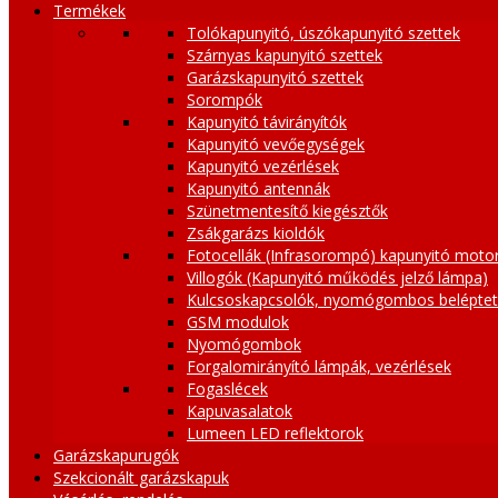
Termékek
Tolókapunyitó, úszókapunyitó szettek
Szárnyas kapunyitó szettek
Garázskapunyitó szettek
Sorompók
Kapunyitó távirányítók
Kapunyitó vevőegységek
Kapunyitó vezérlések
Kapunyitó antennák
Szünetmentesítő kiegésztők
Zsákgarázs kioldók
Fotocellák (Infrasorompó) kapunyitó moto
Villogók (Kapunyitó működés jelző lámpa)
Kulcsoskapcsolók, nyomógombos belépte
GSM modulok
Nyomógombok
Forgalomirányító lámpák, vezérlések
Fogaslécek
Kapuvasalatok
Lumeen LED reflektorok
Garázskapurugók
Szekcionált garázskapuk