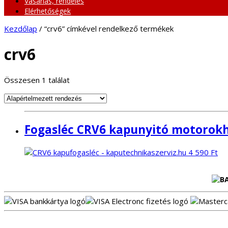
Vásárlás, rendelés
Elérhetőségek
Kezdőlap
/ “crv6” címkével rendelkező termékek
crv6
Összesen 1 találat
Fogasléc CRV6 kapunyitó motorok
4 590
Ft