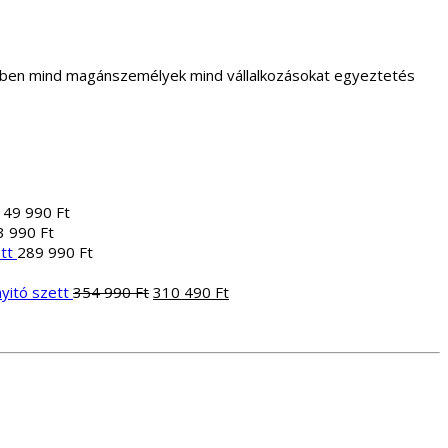
letben mind magánszemélyek mind vállalkozásokat egyeztetés
149 990
Ft
3 990
Ft
tt
289 990
Ft
Original
Current
yitó szett
354 990
Ft
310 490
Ft
price
price
was:
is:
354
310
990 Ft.
490 Ft.