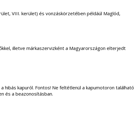
. kerület, VIII. kerület) és vonzáskörzetében példáúl Maglód,
kkel, illetve márkaszervizként a Magyarországon elterjedt
 a hibás kapuról. Fontos! Ne feltétlenül a kapumotoron található
ben és a beazonosításban.