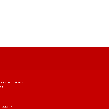
otorok javítása
tás
 motorok