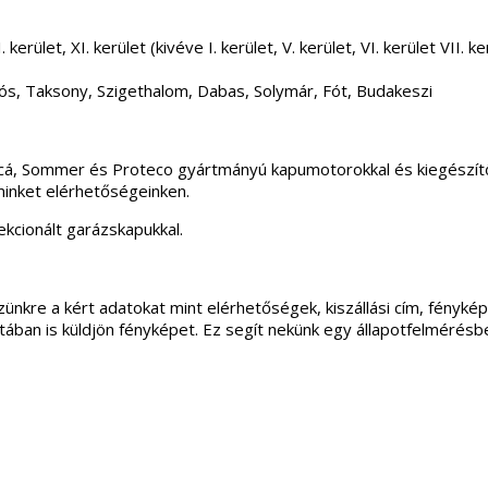
 kerület, XI. kerület (kivéve I. kerület, V. kerület, VI. kerület VII
ós, Taksony, Szigethalom, Dabas, Solymár, Fót, Budakeszi
incá, Sommer és Proteco gyártmányú kapumotorokkal és kiegészítő
minket elérhetőségeinken.
kcionált garázskapukkal.
ünkre a kért adatokat mint elérhetőségek, kiszállási cím, fénykép
apotában is küldjön fényképet. Ez segít nekünk egy állapotfelmérés