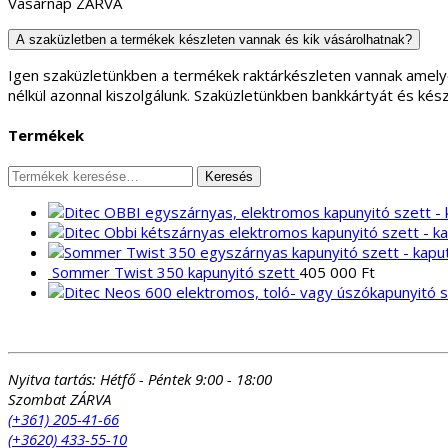
Vasárnap ZÁRVA
A szaküzletben a termékek készleten vannak és kik vásárolhatnak?
Igen szaküzletünkben a termékek raktárkészleten vannak amely
nélkül azonnal kiszolgálunk. Szaküzletünkben bankkártyát és kés
Termékek
Keresés
Keresés
a
következőre:
Sommer Twist 350 kapunyitó szett
405 000
Ft
Nyitva tartás:
Hétfő - Péntek 9:00 - 18:00
Szombat ZÁRVA
(+361) 205-41-66
(+3620) 433-55-10