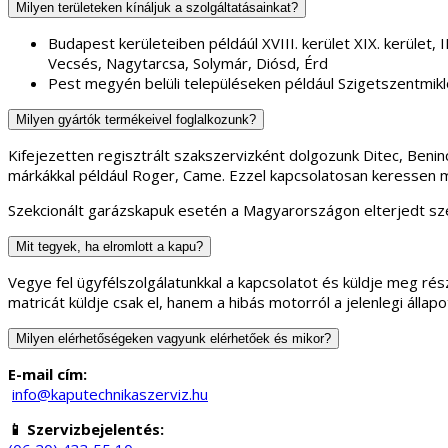
Milyen területeken kínáljuk a szolgáltatásainkat?
Budapest kerületeiben példáúl XVIII. kerület XIX. kerület, II.
Vecsés, Nagytarcsa, Solymár, Diósd, Érd
Pest megyén belüli településeken például Szigetszentmikl
Milyen gyártók termékeivel foglalkozunk?
Kifejezetten regisztrált szakszervizként dolgozunk Ditec, Ben
márkákkal például Roger, Came. Ezzel kapcsolatosan keressen 
Szekcionált garázskapuk esetén a Magyarországon elterjedt sze
Mit tegyek, ha elromlott a kapu?
Vegye fel ügyfélszolgálatunkkal a kapcsolatot és küldje meg rész
matricát küldje csak el, hanem a hibás motorról a jelenlegi áll
Milyen elérhetőségeken vagyunk elérhetőek és mikor?
E-mail cím:
info@kaputechnikaszerviz.hu
📱 Szervizbejelentés: