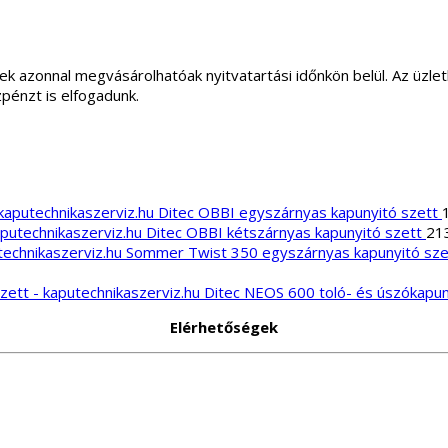
ek azonnal megvásárolhatóak nyitvatartási időnkön belül. Az üz
zpénzt is elfogadunk.
Ditec OBBI egyszárnyas kapunyitó szett
Ditec OBBI kétszárnyas kapunyitó szett
21
Sommer Twist 350 egyszárnyas kapunyitó sze
Ditec NEOS 600 toló- és úszókapun
Elérhetőségek