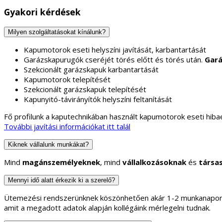
Gyakori kérdések
Milyen szolgáltatásokat kínálunk?
Kapumotorok eseti helyszíni javítását, karbantartását
Garázskapurugók cseréjét törés előtt és törés után.
Gará
Szekcionált garázskapuk karbantartását
Kapumotorok telepítését
Szekcionált garázskapuk telepítését
Kapunyitó-távirányítók helyszíni feltanítását
Fő profilunk a kaputechnikában használt kapumotorok eseti hibae
További javítási információkat itt talál
Kiknek vállalunk munkákat?
Mind
magánszemélyeknek
, mind
vállalkozásoknak
és
társa
Mennyi idő alatt érkezik ki a szerelő?
Ütemezési rendszerünknek köszönhetően akár 1-2 munkanapon b
amit a megadott adatok alapján kollégáink mérlegelni tudnak.