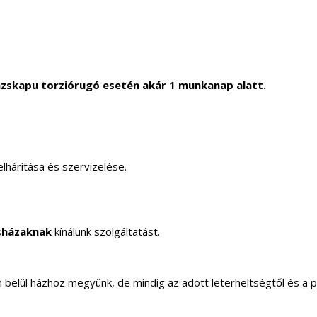
zskapu torziórugó esetén akár 1 munkanap alatt.
lhárítása és szervizelése.
sházaknak
kínálunk szolgáltatást.
elül házhoz megyünk, de mindig az adott leterheltségtől és a 