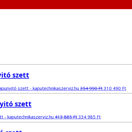
itó szett
Original
Cu
354 990
Ft
310 490
Ft
price
pri
was:
is:
itó szett
354
31
990 Ft.
490
Original
Current
413 885
Ft
334 985
Ft
price
price
was:
is: