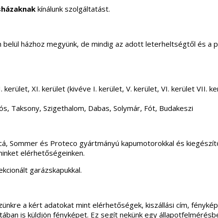
sházaknak
kínálunk szolgáltatást.
elül házhoz megyünk, de mindig az adott leterheltségtől és a 
 kerület, XI. kerület (kivéve I. kerület, V. kerület, VI. kerület VII
ós, Taksony, Szigethalom, Dabas, Solymár, Fót, Budakeszi
incá, Sommer és Proteco gyártmányú kapumotorokkal és kiegészítő
minket elérhetőségeinken.
kcionált garázskapukkal.
ünkre a kért adatokat mint elérhetőségek, kiszállási cím, fénykép
apotában is küldjön fényképet. Ez segít nekünk egy állapotfelmérés