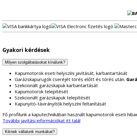
Gyakori kérdések
Milyen szolgáltatásokat kínálunk?
Kapumotorok eseti helyszíni javítását, karbantartását
Garázskapurugók cseréjét törés előtt és törés után.
Gará
Szekcionált garázskapuk karbantartását
Kapumotorok telepítését
Szekcionált garázskapuk telepítését
Kapunyitó-távirányítók helyszíni feltanítását
Fő profilunk a kaputechnikában használt kapumotorok eseti hibae
További javítási információkat itt talál
Kiknek vállalunk munkákat?