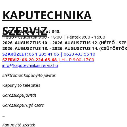
KAPUTECHNIKA
SZERVIZ
1181 Budapest Üllői út 343.
Hétfő - Csütörtök 9:00 - 18:00 | Péntek 9:00 - 15:00
2026. AUGUSZTUS 10. - 2026. AUGUSZTUS 12. (HÉTFŐ - SZE
2026. AUGUSZTUS 13. - 2026. AUGUSZTUS 14. (CSÜTÖRTÖK
SZAKÜZLET:
06 1 205 41 66 | 0620 433 55 10
SZERVIZ:
06-20-224-65-68
| H - P 9:00-17:00
info@kaputechnikaszerviz.hu
Elektromos kapunyitó javítás
Kapunyitó telepítés
Garázskapujavítás
Garázskapurugó csere
...
Kapunyitó szettek