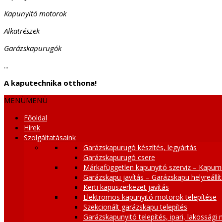
Kapunyitó motorok
Alkatrészek
Garázskapurugók
...
A kaputechnika otthona!
MENÜ
MENÜ
Főoldal
Hírek
Szolgáltatásaink
Garázskapurugó készítés, legyártás
Garázskapurugó csere
Márkafüggetlen kapunyitó szerviz – Kapum
Garázskapu javítás – Garázskapu helyreállí
Kerti kapuszerkezet javítás
Elektromos kapunyitó motorok telepítése
Szekcionált garázskapu telepítés
Garázskapunyitó telepítés, ipari, lakossági