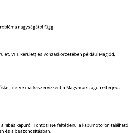
probléma nagyságától függ,
. kerület, VIII. kerület) és vonzáskörzetében példáúl Maglód,
kkel, illetve márkaszervizként a Magyarországon elterjedt
 a hibás kapuról. Fontos! Ne feltétlenül a kapumotoron található
ben és a beazonosításban.