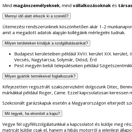
Mind
magánszemélyeknek
, mind
vállalkozásoknak
és
társa
Mennyi idő alatt érkezik ki a szerelő?
Ütemezési rendszerünknek köszönhetően akár 1-2 munkanapon b
amit a megadott adatok alapján kollégáink mérlegelni tudnak.
Milyen területeken kínáljuk a szolgáltatásainkat?
Budapest kerületeiben példáúl XVIII. kerület XIX. kerület, II.
Vecsés, Nagytarcsa, Solymár, Diósd, Érd
Pest megyén belüli településeken például Szigetszentmikl
Milyen gyártók termékeivel foglalkozunk?
Kifejezetten regisztrált szakszervizként dolgozunk Ditec, Ben
márkákkal például Roger, Came. Ezzel kapcsolatosan keressen 
Szekcionált garázskapuk esetén a Magyarországon elterjedt sze
Mit tegyek, ha elromlott a kapu?
Vegye fel ügyfélszolgálatunkkal a kapcsolatot és küldje meg rész
matricát küldje csak el, hanem a hibás motorról a jelenlegi áll