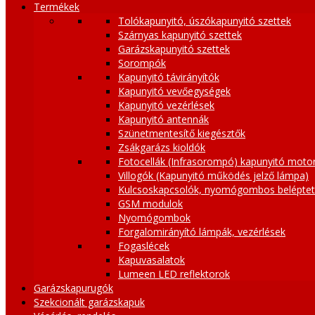
Termékek
Tolókapunyitó, úszókapunyitó szettek
Szárnyas kapunyitó szettek
Garázskapunyitó szettek
Sorompók
Kapunyitó távirányítók
Kapunyitó vevőegységek
Kapunyitó vezérlések
Kapunyitó antennák
Szünetmentesítő kiegésztők
Zsákgarázs kioldók
Fotocellák (Infrasorompó) kapunyitó moto
Villogók (Kapunyitó működés jelző lámpa)
Kulcsoskapcsolók, nyomógombos belépte
GSM modulok
Nyomógombok
Forgalomirányító lámpák, vezérlések
Fogaslécek
Kapuvasalatok
Lumeen LED reflektorok
Garázskapurugók
Szekcionált garázskapuk