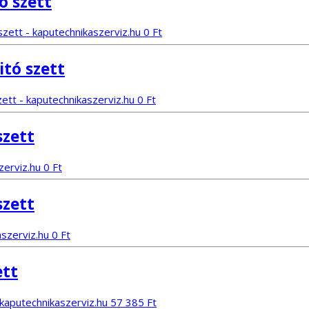
ó szett
413
334
885 Ft.
985 Ft.
0
Ft
tó szett
0
Ft
szett
0
Ft
szett
0
Ft
ett
57 385
Ft