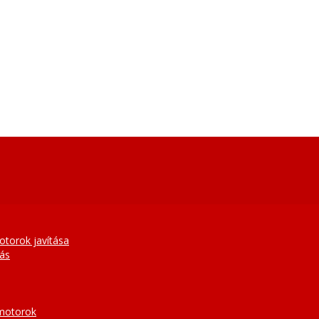
otorok javítása
tás
 motorok