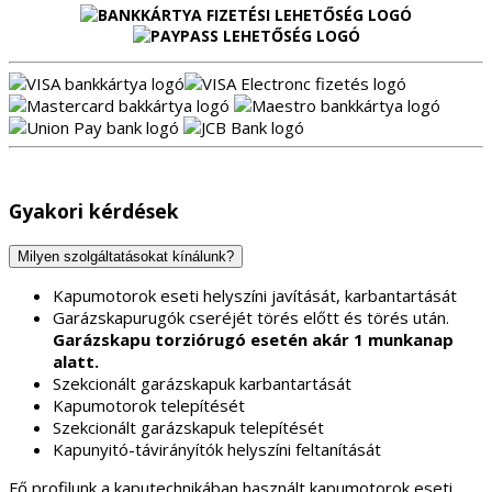
Gyakori kérdések
Milyen szolgáltatásokat kínálunk?
Kapumotorok eseti helyszíni javítását, karbantartását
Garázskapurugók cseréjét törés előtt és törés után.
Garázskapu torziórugó esetén akár 1 munkanap
alatt.
Szekcionált garázskapuk karbantartását
Kapumotorok telepítését
Szekcionált garázskapuk telepítését
Kapunyitó-távirányítók helyszíni feltanítását
Fő profilunk a kaputechnikában használt kapumotorok eseti