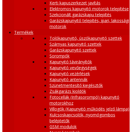
Kerti kapuszerkezet javítás
Elektromos kapunyitó motorok telepítése
Szekcionált garázskapu telepítés
Garázskapunyitó telepítés, ipari, lakossági
motorok
Termékek
Tolókapunyitó, úszókapunyitó szettek
Szárnyas kapunyitó szettek
Garázskapunyitó szettek
Sorompók
Kapunyitó távirányítók
Kapunyitó vevőegységek
Kapunyitó vezérlések
Kapunyitó antennák
Szünetmentesítő kiegésztők
Zsákgarázs kioldók
Fotocellák (Infrasorompó) kapunyitó
motorokhoz
Villogók (Kapunyitó működés jelző lámpa)
Kulcsoskapcsolók, nyomógombos
beléptetők
GSM modulok