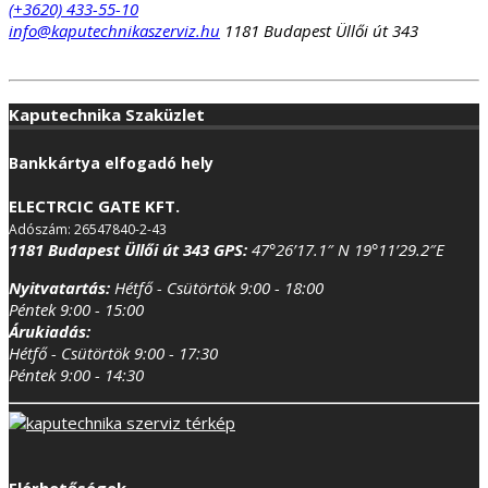
(+3620) 433-55-10
info@kaputechnikaszerviz.hu
1181 Budapest Üllői út 343
Kaputechnika Szaküzlet
Bankkártya elfogadó hely
ELECTRCIC GATE KFT.
Adószám: 26547840-2-43
1181 Budapest Üllői út 343
GPS:
47°26’17.1″ N 19°11’29.2″E
Nyitvatartás:
Hétfő - Csütörtök 9:00 - 18:00
Péntek 9:00 - 15:00
Árukiadás:
Hétfő - Csütörtök 9:00 - 17:30
Péntek 9:00 - 14:30