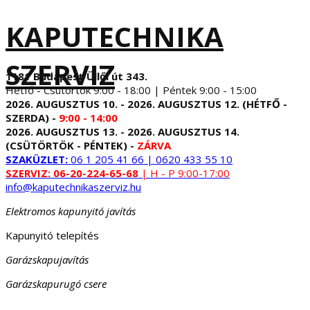
KAPUTECHNIKA
SZERVIZ
1181 Budapest Üllői út 343.
Hétfő - Csütörtök 9:00 - 18:00 | Péntek 9:00 - 15:00
2026. AUGUSZTUS 10. - 2026. AUGUSZTUS 12. (HÉTFŐ -
SZERDA) -
9:00 - 14:00
2026. AUGUSZTUS 13. - 2026. AUGUSZTUS 14.
(CSÜTÖRTÖK - PÉNTEK) -
ZÁRVA
SZAKÜZLET:
06 1 205 41 66 | 0620 433 55 10
SZERVIZ:
06-20-224-65-68
| H - P 9:00-17:00
info@kaputechnikaszerviz.hu
Elektromos kapunyitó javítás
Kapunyitó telepítés
Garázskapujavítás
Garázskapurugó csere
...