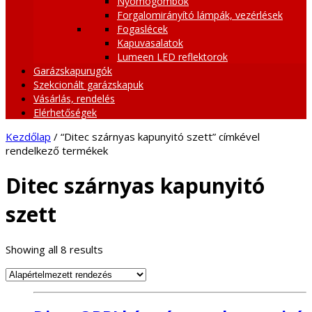
Nyomógombok
Forgalomirányító lámpák, vezérlések
Fogaslécek
Kapuvasalatok
Lumeen LED reflektorok
Garázskapurugók
Szekcionált garázskapuk
Vásárlás, rendelés
Elérhetőségek
Kezdőlap
/ “Ditec szárnyas kapunyitó szett” címkével
rendelkező termékek
Ditec szárnyas kapunyitó
szett
Showing all 8 results