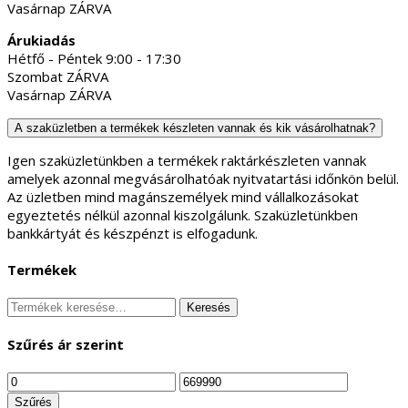
Vasárnap ZÁRVA
Árukiadás
Hétfő - Péntek 9:00 - 17:30
Szombat ZÁRVA
Vasárnap ZÁRVA
A szaküzletben a termékek készleten vannak és kik vásárolhatnak?
Igen szaküzletünkben a termékek raktárkészleten vannak
amelyek azonnal megvásárolhatóak nyitvatartási időnkön belül.
Az üzletben mind magánszemélyek mind vállalkozásokat
egyeztetés nélkül azonnal kiszolgálunk. Szaküzletünkben
bankkártyát és készpénzt is elfogadunk.
Termékek
Keresés
Keresés
a
következőre:
Szűrés ár szerint
Min
Max
ár
ár
Szűrés