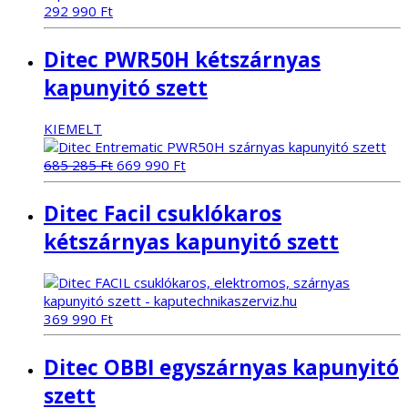
292 990
Ft
Ditec PWR50H kétszárnyas
kapunyitó szett
KIEMELT
Original
Current
685 285
Ft
669 990
Ft
price
price
was:
is:
Ditec Facil csuklókaros
685
669
285 Ft.
990 Ft.
kétszárnyas kapunyitó szett
369 990
Ft
Ditec OBBI egyszárnyas kapunyitó
szett