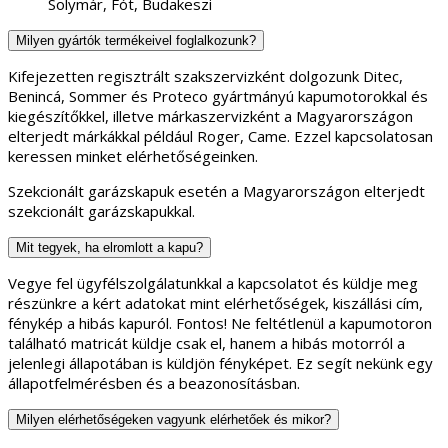
Solymár, Fót, Budakeszi
Milyen gyártók termékeivel foglalkozunk?
Kifejezetten regisztrált szakszervizként dolgozunk Ditec,
Benincá, Sommer és Proteco gyártmányú kapumotorokkal és
kiegészítőkkel, illetve márkaszervizként a Magyarországon
elterjedt márkákkal például Roger, Came. Ezzel kapcsolatosan
keressen minket elérhetőségeinken.
Szekcionált garázskapuk esetén a Magyarországon elterjedt
szekcionált garázskapukkal.
Mit tegyek, ha elromlott a kapu?
Vegye fel ügyfélszolgálatunkkal a kapcsolatot és küldje meg
részünkre a kért adatokat mint elérhetőségek, kiszállási cím,
fénykép a hibás kapuról. Fontos! Ne feltétlenül a kapumotoron
található matricát küldje csak el, hanem a hibás motorról a
jelenlegi állapotában is küldjön fényképet. Ez segít nekünk egy
állapotfelmérésben és a beazonosításban.
Milyen elérhetőségeken vagyunk elérhetőek és mikor?