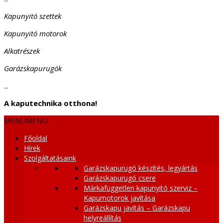
Kapunyitó szettek
Kapunyitó motorok
Alkatrészek
Garázskapurugók
...
A kaputechnika otthona!
MENÜ
MENÜ
Főoldal
Hírek
Szolgáltatásaink
Garázskapurugó készítés, legyártás
Garázskapurugó csere
Márkafüggetlen kapunyitó szerviz –
Kapumotorok javítása
Garázskapu javítás – Garázskapu
helyreállítás