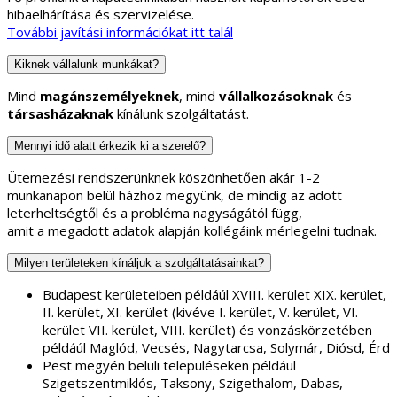
hibaelhárítása és szervizelése.
További javítási információkat itt talál
Kiknek vállalunk munkákat?
Mind
magánszemélyeknek
, mind
vállalkozásoknak
és
társasházaknak
kínálunk szolgáltatást.
Mennyi idő alatt érkezik ki a szerelő?
Ütemezési rendszerünknek köszönhetően akár 1-2
munkanapon belül házhoz megyünk, de mindig az adott
leterheltségtől és a probléma nagyságától függ,
amit a megadott adatok alapján kollégáink mérlegelni tudnak.
Milyen területeken kínáljuk a szolgáltatásainkat?
Budapest kerületeiben példáúl XVIII. kerület XIX. kerület,
II. kerület, XI. kerület (kivéve I. kerület, V. kerület, VI.
kerület VII. kerület, VIII. kerület) és vonzáskörzetében
példáúl Maglód, Vecsés, Nagytarcsa, Solymár, Diósd, Érd
Pest megyén belüli településeken például
Szigetszentmiklós, Taksony, Szigethalom, Dabas,