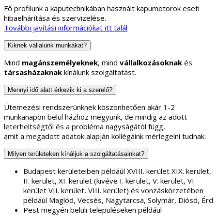
Fő profilunk a kaputechnikában használt kapumotorok eseti
hibaelhárítása és szervizelése.
További javítási információkat itt talál
Kiknek vállalunk munkákat?
Mind
magánszemélyeknek
, mind
vállalkozásoknak
és
társasházaknak
kínálunk szolgáltatást.
Mennyi idő alatt érkezik ki a szerelő?
Ütemezési rendszerünknek köszönhetően akár 1-2
munkanapon belül házhoz megyünk, de mindig az adott
leterheltségtől és a probléma nagyságától függ,
amit a megadott adatok alapján kollégáink mérlegelni tudnak.
Milyen területeken kínáljuk a szolgáltatásainkat?
Budapest kerületeiben példáúl XVIII. kerület XIX. kerület,
II. kerület, XI. kerület (kivéve I. kerület, V. kerület, VI.
kerület VII. kerület, VIII. kerület) és vonzáskörzetében
példáúl Maglód, Vecsés, Nagytarcsa, Solymár, Diósd, Érd
Pest megyén belüli településeken például