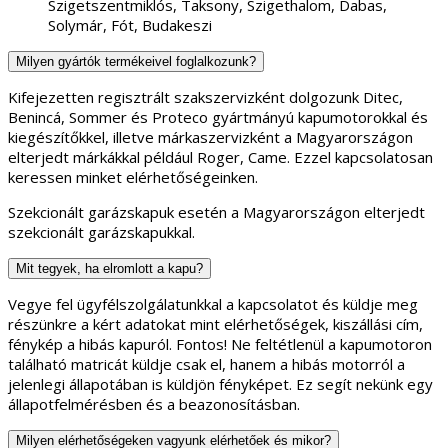
Szigetszentmiklós, Taksony, Szigethalom, Dabas,
Solymár, Fót, Budakeszi
Milyen gyártók termékeivel foglalkozunk?
Kifejezetten regisztrált szakszervizként dolgozunk Ditec,
Benincá, Sommer és Proteco gyártmányú kapumotorokkal és
kiegészítőkkel, illetve márkaszervizként a Magyarországon
elterjedt márkákkal például Roger, Came. Ezzel kapcsolatosan
keressen minket elérhetőségeinken.
Szekcionált garázskapuk esetén a Magyarországon elterjedt
szekcionált garázskapukkal.
Mit tegyek, ha elromlott a kapu?
Vegye fel ügyfélszolgálatunkkal a kapcsolatot és küldje meg
részünkre a kért adatokat mint elérhetőségek, kiszállási cím,
fénykép a hibás kapuról. Fontos! Ne feltétlenül a kapumotoron
található matricát küldje csak el, hanem a hibás motorról a
jelenlegi állapotában is küldjön fényképet. Ez segít nekünk egy
állapotfelmérésben és a beazonosításban.
Milyen elérhetőségeken vagyunk elérhetőek és mikor?