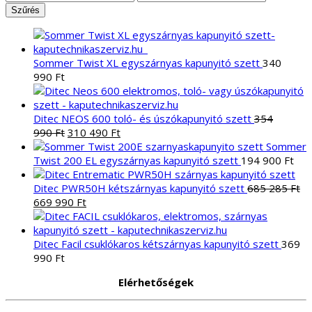
ár
ár
Szűrés
Sommer Twist XL egyszárnyas kapunyitó szett
340
990
Ft
Ditec NEOS 600 toló- és úszókapunyitó szett
354
Original
Current
990
Ft
310 490
Ft
price
price
Sommer
was:
is:
Twist 200 EL egyszárnyas kapunyitó szett
194 900
Ft
354
310
990 Ft.
490 Ft.
Ditec PWR50H kétszárnyas kapunyitó szett
685 285
Ft
Original
Current
669 990
Ft
price
price
was:
is:
685
669
Ditec Facil csuklókaros kétszárnyas kapunyitó szett
369
285 Ft.
990 Ft.
990
Ft
Elérhetőségek