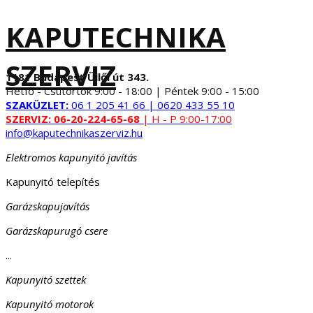
KAPUTECHNIKA
SZERVIZ
1181 Budapest Üllői út 343.
Hétfő - Csütörtök 9:00 - 18:00 | Péntek 9:00 - 15:00
SZAKÜZLET:
06 1 205 41 66 | 0620 433 55 10
SZERVIZ:
06-20-224-65-68
| H - P 9:00-17:00
info@kaputechnikaszerviz.hu
Elektromos kapunyitó javítás
Kapunyitó telepítés
Garázskapujavítás
Garázskapurugó csere
...
Kapunyitó szettek
Kapunyitó motorok