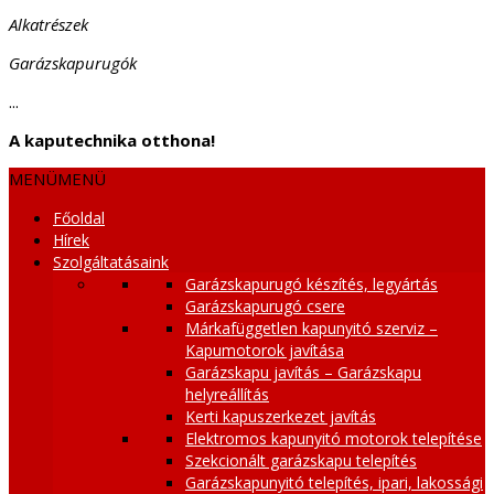
Alkatrészek
Garázskapurugók
...
A kaputechnika otthona!
MENÜ
MENÜ
Főoldal
Hírek
Szolgáltatásaink
Garázskapurugó készítés, legyártás
Garázskapurugó csere
Márkafüggetlen kapunyitó szerviz –
Kapumotorok javítása
Garázskapu javítás – Garázskapu
helyreállítás
Kerti kapuszerkezet javítás
Elektromos kapunyitó motorok telepítése
Szekcionált garázskapu telepítés
Garázskapunyitó telepítés, ipari, lakossági