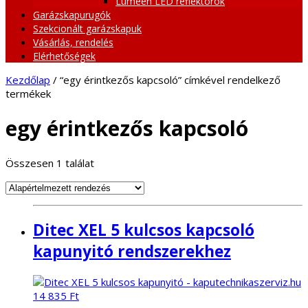
Lumeen LED reflektorok
Garázskapurugók
Szekcionált garázskapuk
Vásárlás, rendelés
Elérhetőségek
Kezdőlap
/ “egy érintkezős kapcsoló” címkével rendelkező
termékek
egy érintkezős kapcsoló
Összesen 1 találat
Ditec XEL 5 kulcsos kapcsoló
kapunyitó rendszerekhez
14 835
Ft