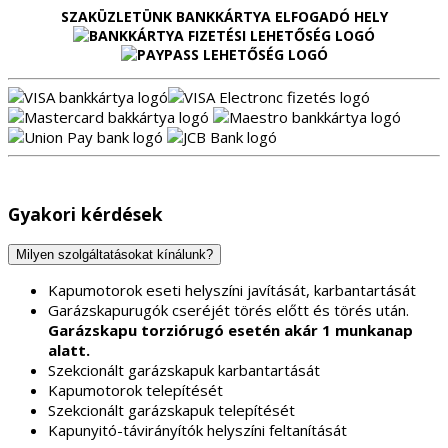
SZAKÜZLETÜNK BANKKÁRTYA ELFOGADÓ HELY
Gyakori kérdések
Milyen szolgáltatásokat kínálunk?
Kapumotorok eseti helyszíni javítását, karbantartását
Garázskapurugók cseréjét törés előtt és törés után.
Garázskapu torziórugó esetén akár 1 munkanap
alatt.
Szekcionált garázskapuk karbantartását
Kapumotorok telepítését
Szekcionált garázskapuk telepítését
Kapunyitó-távirányítók helyszíni feltanítását