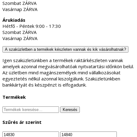
Szombat ZÁRVA
Vasárnap ZÁRVA
Árukiadás
Hétfő - Péntek 9:00 - 17:30
Szombat ZÁRVA
Vasárnap ZÁRVA
A szaküzletben a termékek készleten vannak és kik vásárolhatnak?
Igen szaküzletünkben a termékek raktárkészleten vannak
amelyek azonnal megvásárolhatóak nyitvatartási időnkön belül.
Az üzletben mind magánszemélyek mind vállalkozásokat
egyeztetés nélkül azonnal kiszolgálunk. Szaküzletünkben
bankkártyát és készpénzt is elfogadunk.
Termékek
Keresés
Keresés
a
következőre:
Szűrés ár szerint
Min
Max