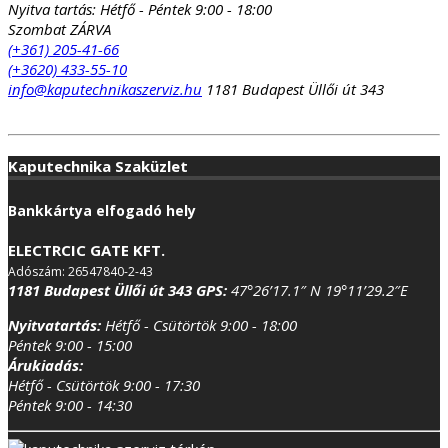
Nyitva tartás:
Hétfő - Péntek 9:00 - 18:00
Szombat ZÁRVA
(+361) 205-41-66
(+3620) 433-55-10
info@kaputechnikaszerviz.hu
1181 Budapest Üllői út 343
Kaputechnika Szaküzlet
Bankkártya elfogadó hely
ELECTRCIC GATE KFT.
Adószám: 26547840-2-43
1181 Budapest Üllői út 343
GPS:
47°26’17.1″ N 19°11’29.2″E
Nyitvatartás:
Hétfő - Csütörtök 9:00 - 18:00
Péntek 9:00 - 15:00
Árukiadás:
Hétfő - Csütörtök 9:00 - 17:30
Péntek 9:00 - 14:30