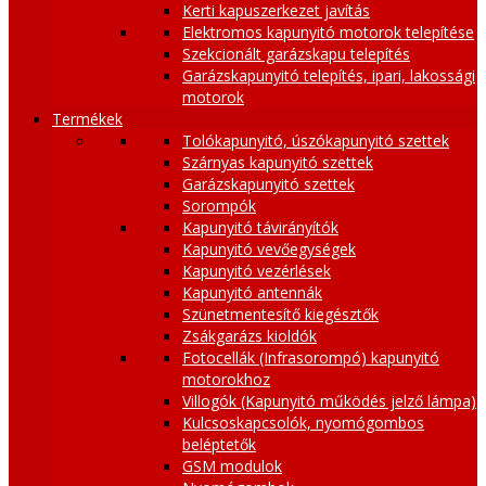
Kerti kapuszerkezet javítás
Elektromos kapunyitó motorok telepítése
Szekcionált garázskapu telepítés
Garázskapunyitó telepítés, ipari, lakossági
motorok
Termékek
Tolókapunyitó, úszókapunyitó szettek
Szárnyas kapunyitó szettek
Garázskapunyitó szettek
Sorompók
Kapunyitó távirányítók
Kapunyitó vevőegységek
Kapunyitó vezérlések
Kapunyitó antennák
Szünetmentesítő kiegésztők
Zsákgarázs kioldók
Fotocellák (Infrasorompó) kapunyitó
motorokhoz
Villogók (Kapunyitó működés jelző lámpa)
Kulcsoskapcsolók, nyomógombos
beléptetők
GSM modulok