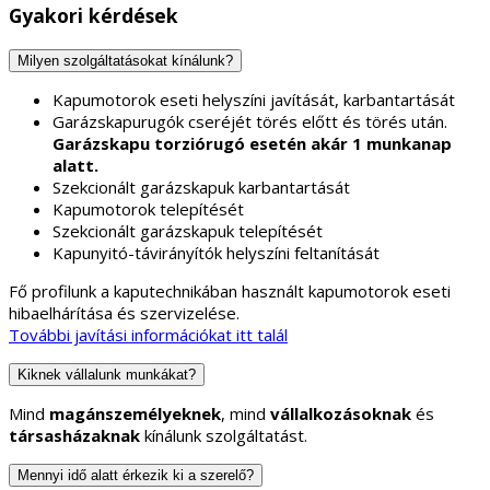
Gyakori kérdések
Milyen szolgáltatásokat kínálunk?
Kapumotorok eseti helyszíni javítását, karbantartását
Garázskapurugók cseréjét törés előtt és törés után.
Garázskapu torziórugó esetén akár 1 munkanap
alatt.
Szekcionált garázskapuk karbantartását
Kapumotorok telepítését
Szekcionált garázskapuk telepítését
Kapunyitó-távirányítók helyszíni feltanítását
Fő profilunk a kaputechnikában használt kapumotorok eseti
hibaelhárítása és szervizelése.
További javítási információkat itt talál
Kiknek vállalunk munkákat?
Mind
magánszemélyeknek
, mind
vállalkozásoknak
és
társasházaknak
kínálunk szolgáltatást.
Mennyi idő alatt érkezik ki a szerelő?