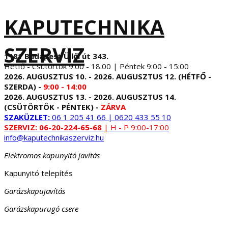
KAPUTECHNIKA
SZERVIZ
1181 Budapest Üllői út 343.
Hétfő - Csütörtök 9:00 - 18:00 | Péntek 9:00 - 15:00
2026. AUGUSZTUS 10. - 2026. AUGUSZTUS 12. (HÉTFŐ -
SZERDA) -
9:00 - 14:00
2026. AUGUSZTUS 13. - 2026. AUGUSZTUS 14.
(CSÜTÖRTÖK - PÉNTEK) -
ZÁRVA
SZAKÜZLET:
06 1 205 41 66 | 0620 433 55 10
SZERVIZ:
06-20-224-65-68
| H - P 9:00-17:00
info@kaputechnikaszerviz.hu
Elektromos kapunyitó javítás
Kapunyitó telepítés
Garázskapujavítás
Garázskapurugó csere
...