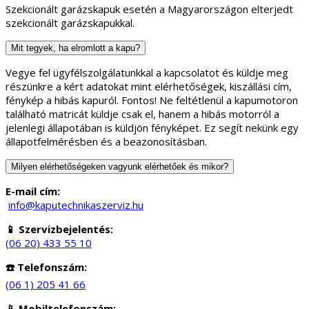
Szekcionált garázskapuk esetén a Magyarországon elterjedt
szekcionált garázskapukkal.
Mit tegyek, ha elromlott a kapu?
Vegye fel ügyfélszolgálatunkkal a kapcsolatot és küldje meg
részünkre a kért adatokat mint elérhetőségek, kiszállási cím,
fénykép a hibás kapuról. Fontos! Ne feltétlenül a kapumotoron
található matricát küldje csak el, hanem a hibás motorról a
jelenlegi állapotában is küldjön fényképet. Ez segít nekünk egy
állapotfelmérésben és a beazonosításban.
Milyen elérhetőségeken vagyunk elérhetőek és mikor?
E-mail cím:
info@kaputechnikaszerviz.hu
📱 Szervizbejelentés:
(06 20) 433 55 10
☎️ Telefonszám:
(06 1) 205 41 66
📱 Mobiltelefonszám: