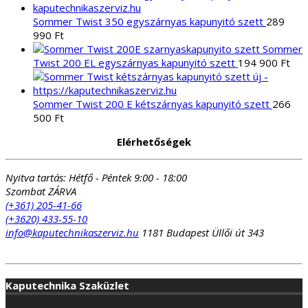
Sommer Twist 350 egyszárnyas kapunyitó szett
289
990
Ft
Sommer
Twist 200 EL egyszárnyas kapunyitó szett
194 900
Ft
Sommer Twist 200 E kétszárnyas kapunyitó szett
266
500
Ft
Elérhetőségek
Nyitva tartás:
Hétfő - Péntek 9:00 - 18:00
Szombat ZÁRVA
(+361) 205-41-66
(+3620) 433-55-10
info@kaputechnikaszerviz.hu
1181 Budapest Üllői út 343
Kaputechnika Szaküzlet