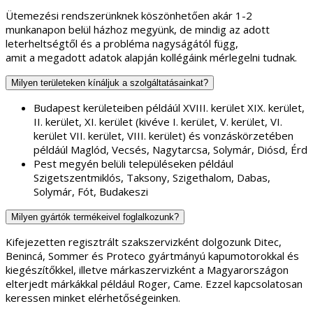
Ütemezési rendszerünknek köszönhetően akár 1-2
munkanapon belül házhoz megyünk, de mindig az adott
leterheltségtől és a probléma nagyságától függ,
amit a megadott adatok alapján kollégáink mérlegelni tudnak.
Milyen területeken kínáljuk a szolgáltatásainkat?
Budapest kerületeiben példáúl XVIII. kerület XIX. kerület,
II. kerület, XI. kerület (kivéve I. kerület, V. kerület, VI.
kerület VII. kerület, VIII. kerület) és vonzáskörzetében
példáúl Maglód, Vecsés, Nagytarcsa, Solymár, Diósd, Érd
Pest megyén belüli településeken például
Szigetszentmiklós, Taksony, Szigethalom, Dabas,
Solymár, Fót, Budakeszi
Milyen gyártók termékeivel foglalkozunk?
Kifejezetten regisztrált szakszervizként dolgozunk Ditec,
Benincá, Sommer és Proteco gyártmányú kapumotorokkal és
kiegészítőkkel, illetve márkaszervizként a Magyarországon
elterjedt márkákkal például Roger, Came. Ezzel kapcsolatosan
keressen minket elérhetőségeinken.