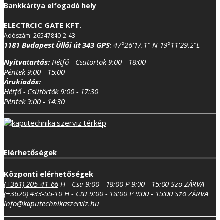
Bankkártya elfogadó hely
ELECTRCIC GATE KFT.
Adószám: 26547840-2-43
1181 Budapest Üllői út 343
GPS:
47°26’17.1″ N 19°11’29.2″E
Nyitvatartás:
Hétfő - Csütörtök 9:00 - 18:00
Péntek 9:00 - 15:00
Árukiadás:
Hétfő - Csütörtök 9:00 - 17:30
Péntek 9:00 - 14:30
Elérhetőségek
Központi elérhetőségek
(+361) 205-41-66
H - Csü 9:00 - 18:00
P 9:00 - 15:00
Szo ZÁRVA
(+3620) 433-55-10
H - Csü 9:00 - 18:00
P 9:00 - 15:00
Szo ZÁRVA
info@kaputechnikaszerviz.hu