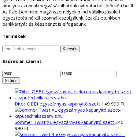
amelyek azonnal megvásárolhatóak nyitvatartási időnkön belül.
Az üzletben mind magánszemélyek mind vállalkozásokat
egyeztetés nélkül azonnal kiszolgálunk. Szaküzletünkben
bankkártyát és készpénzt is elfogadunk.
Termékek
Keresés
Keresés
a
következőre:
Szűrés ár szerint
Min
Max
ár
ár
Szűrés
Ditec OBBI egyszárnyas kapunyitó szett
149 990
Ft
Sommer Twist XL egyszárnyas kapunyitó szett
340
990
Ft