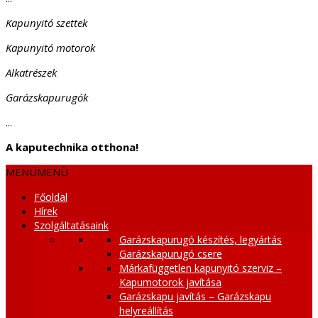
Kapunyitó szettek
Kapunyitó motorok
Alkatrészek
Garázskapurugók
...
A kaputechnika otthona!
MENÜ
MENÜ
Főoldal
Hírek
Szolgáltatásaink
Garázskapurugó készítés, legyártás
Garázskapurugó csere
Márkafüggetlen kapunyitó szerviz –
Kapumotorok javítása
Garázskapu javítás – Garázskapu
helyreállítás