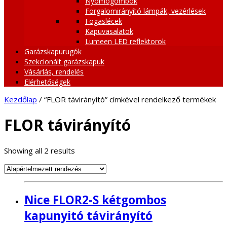
Nyomógombok
Forgalomirányító lámpák, vezérlések
Fogaslécek
Kapuvasalatok
Lumeen LED reflektorok
Garázskapurugók
Szekcionált garázskapuk
Vásárlás, rendelés
Elérhetőségek
Kezdőlap
/ “FLOR távirányító” címkével rendelkező termékek
FLOR távirányító
Showing all 2 results
Nice FLOR2-S kétgombos
kapunyitó távirányító