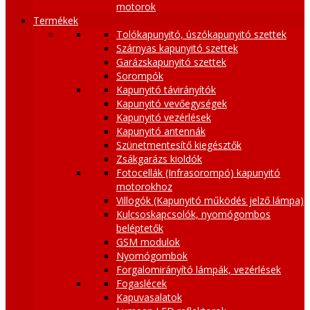
motorok
Termékek
Tolókapunyitó, úszókapunyitó szettek
Szárnyas kapunyitó szettek
Garázskapunyitó szettek
Sorompók
Kapunyitó távirányítók
Kapunyitó vevőegységek
Kapunyitó vezérlések
Kapunyitó antennák
Szünetmentesítő kiegésztők
Zsákgarázs kioldók
Fotocellák (Infrasorompó) kapunyitó
motorokhoz
Villogók (Kapunyitó működés jelző lámpa)
Kulcsoskapcsolók, nyomógombos
beléptetők
GSM modulok
Nyomógombok
Forgalomirányító lámpák, vezérlések
Fogaslécek
Kapuvasalatok