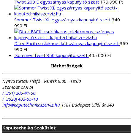
Twist 200 E egyszárnyas kapunyitó szett
179 990
Ft
Sommer Twist XL egyszárnyas kapunyitó szett
340
990
Ft
Ditec Facil csuklókaros kétszárnyas kapunyitó szett
369
990
Ft
Sommer Twist 350 kapunyitó szett
405 000
Ft
Elérhetőségek
Nyitva tartás:
Hétfő - Péntek 9:00 - 18:00
Szombat ZÁRVA
(+361) 205-41-66
(+3620) 433-55-10
info@kaputechnikaszerviz.hu
1181 Budapest Üllői út 343
Kaputechnika Szaküzlet