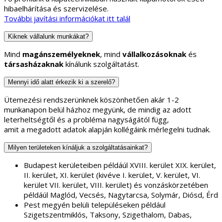
hibaelhárítása és szervizelése.
További javítási információkat itt talál
Kiknek vállalunk munkákat?
Mind
magánszemélyeknek
, mind
vállalkozásoknak
és
társasházaknak
kínálunk szolgáltatást.
Mennyi idő alatt érkezik ki a szerelő?
Ütemezési rendszerünknek köszönhetően akár 1-2
munkanapon belül házhoz megyünk, de mindig az adott
leterheltségtől és a probléma nagyságától függ,
amit a megadott adatok alapján kollégáink mérlegelni tudnak.
Milyen területeken kínáljuk a szolgáltatásainkat?
Budapest kerületeiben példáúl XVIII. kerület XIX. kerület,
II. kerület, XI. kerület (kivéve I. kerület, V. kerület, VI.
kerület VII. kerület, VIII. kerület) és vonzáskörzetében
példáúl Maglód, Vecsés, Nagytarcsa, Solymár, Diósd, Érd
Pest megyén belüli településeken például
Szigetszentmiklós, Taksony, Szigethalom, Dabas,