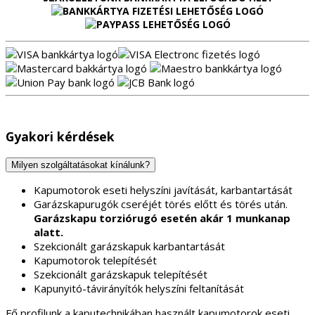
Gyakori kérdések
Milyen szolgáltatásokat kínálunk?
Kapumotorok eseti helyszíni javítását, karbantartását
Garázskapurugók cseréjét törés előtt és törés után.
Garázskapu torziórugó esetén akár 1 munkanap
alatt.
Szekcionált garázskapuk karbantartását
Kapumotorok telepítését
Szekcionált garázskapuk telepítését
Kapunyitó-távirányítók helyszíni feltanítását
Fő profilunk a kaputechnikában használt kapumotorok eseti