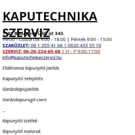
KAPUTECHNIKA
SZERVIZ
1181 Budapest Üllői út 343.
Hétfő - Csütörtök 9:00 - 18:00 | Péntek 9:00 - 15:00
SZAKÜZLET:
06 1 205 41 66 | 0620 433 55 10
SZERVIZ:
06-20-224-65-68
| H - P 9:00-17:00
info@kaputechnikaszerviz.hu
Elektromos kapunyitó javítás
Kapunyitó telepítés
Garázskapujavítás
Garázskapurugó csere
...
Kapunyitó szettek
Kapunyitó motorok