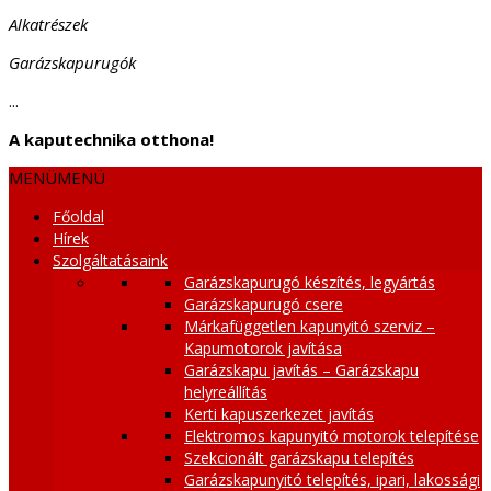
Alkatrészek
Garázskapurugók
...
A kaputechnika otthona!
MENÜ
MENÜ
Főoldal
Hírek
Szolgáltatásaink
Garázskapurugó készítés, legyártás
Garázskapurugó csere
Márkafüggetlen kapunyitó szerviz –
Kapumotorok javítása
Garázskapu javítás – Garázskapu
helyreállítás
Kerti kapuszerkezet javítás
Elektromos kapunyitó motorok telepítése
Szekcionált garázskapu telepítés
Garázskapunyitó telepítés, ipari, lakossági