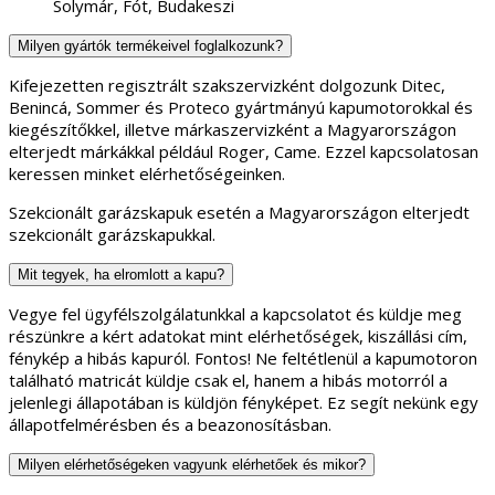
Solymár, Fót, Budakeszi
Milyen gyártók termékeivel foglalkozunk?
Kifejezetten regisztrált szakszervizként dolgozunk Ditec,
Benincá, Sommer és Proteco gyártmányú kapumotorokkal és
kiegészítőkkel, illetve márkaszervizként a Magyarországon
elterjedt márkákkal például Roger, Came. Ezzel kapcsolatosan
keressen minket elérhetőségeinken.
Szekcionált garázskapuk esetén a Magyarországon elterjedt
szekcionált garázskapukkal.
Mit tegyek, ha elromlott a kapu?
Vegye fel ügyfélszolgálatunkkal a kapcsolatot és küldje meg
részünkre a kért adatokat mint elérhetőségek, kiszállási cím,
fénykép a hibás kapuról. Fontos! Ne feltétlenül a kapumotoron
található matricát küldje csak el, hanem a hibás motorról a
jelenlegi állapotában is küldjön fényképet. Ez segít nekünk egy
állapotfelmérésben és a beazonosításban.
Milyen elérhetőségeken vagyunk elérhetőek és mikor?