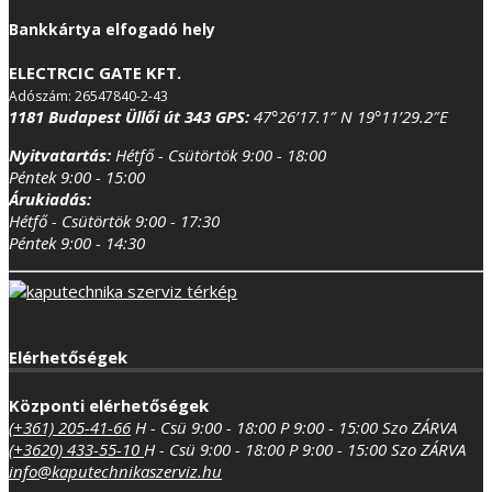
Bankkártya elfogadó hely
ELECTRCIC GATE KFT.
Adószám: 26547840-2-43
1181 Budapest Üllői út 343
GPS:
47°26’17.1″ N 19°11’29.2″E
Nyitvatartás:
Hétfő - Csütörtök 9:00 - 18:00
Péntek 9:00 - 15:00
Árukiadás:
Hétfő - Csütörtök 9:00 - 17:30
Péntek 9:00 - 14:30
Elérhetőségek
Központi elérhetőségek
(+361) 205-41-66
H - Csü 9:00 - 18:00
P 9:00 - 15:00
Szo ZÁRVA
(+3620) 433-55-10
H - Csü 9:00 - 18:00
P 9:00 - 15:00
Szo ZÁRVA
info@kaputechnikaszerviz.hu