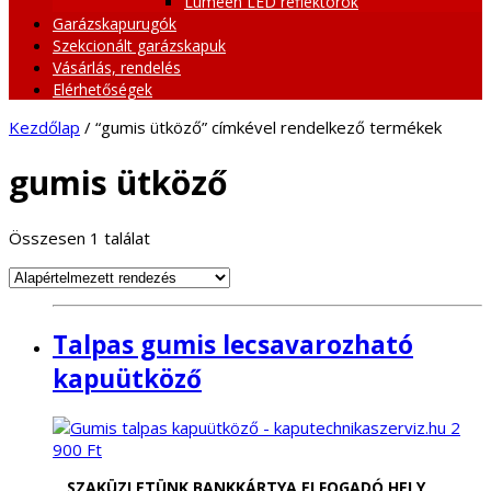
Lumeen LED reflektorok
Garázskapurugók
Szekcionált garázskapuk
Vásárlás, rendelés
Elérhetőségek
Kezdőlap
/ “gumis ütköző” címkével rendelkező termékek
gumis ütköző
Összesen 1 találat
Talpas gumis lecsavarozható
kapuütköző
2
900
Ft
SZAKÜZLETÜNK BANKKÁRTYA ELFOGADÓ HELY