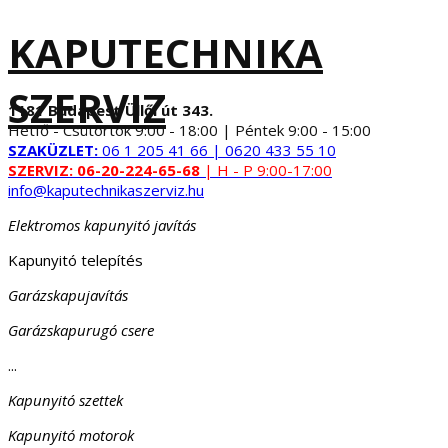
KAPUTECHNIKA
SZERVIZ
1181 Budapest Üllői út 343.
Hétfő - Csütörtök 9:00 - 18:00 | Péntek 9:00 - 15:00
SZAKÜZLET:
06 1 205 41 66 | 0620 433 55 10
SZERVIZ:
06-20-224-65-68
| H - P 9:00-17:00
info@kaputechnikaszerviz.hu
Elektromos kapunyitó javítás
Kapunyitó telepítés
Garázskapujavítás
Garázskapurugó csere
...
Kapunyitó szettek
Kapunyitó motorok