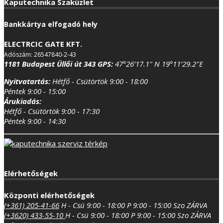
Kaputechnika Szaküzlet
Bankkártya elfogadó hely
ELECTRCIC GATE KFT.
Adószám: 26547840-2-43
1181 Budapest Üllői út 343
GPS:
47°26’17.1″ N 19°11’29.2″E
Nyitvatartás:
Hétfő - Csütörtök 9:00 - 18:00
Péntek 9:00 - 15:00
Árukiadás:
Hétfő - Csütörtök 9:00 - 17:30
Péntek 9:00 - 14:30
Elérhetőségek
Központi elérhetőségek
(+361) 205-41-66
H - Csü 9:00 - 18:00
P 9:00 - 15:00
Szo ZÁRVA
(+3620) 433-55-10
H - Csü 9:00 - 18:00
P 9:00 - 15:00
Szo ZÁRVA