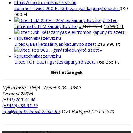
Sommer Twist 200 EL kétszárnyas kapunyitó szett
330
000
Ft
Ditec
Original
Curr
Entrematic FLM kapunyitó villogó
18 575
Ft
16 990
Ft
price
pric
was:
is:
18
16
Ditec OBBI kétszárnyas kapunyitó szett
213 990
Ft
575 Ft.
990 
Ditec TOP 903H garázskapunyitó szett
168 265
Ft
Elérhetőségek
Nyitva tartás:
Hétfő - Péntek 9:00 - 18:00
Szombat ZÁRVA
(+361) 205-41-66
(+3620) 433-55-10
info@kaputechnikaszerviz.hu
1181 Budapest Üllői út 343