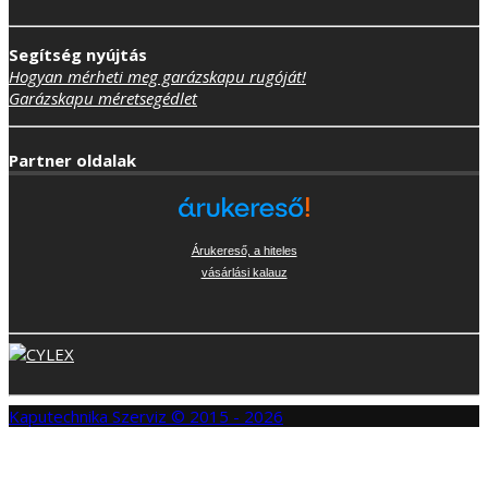
Segítség nyújtás
Hogyan mérheti meg garázskapu rugóját!
Garázskapu méretsegédlet
Partner oldalak
Árukereső, a hiteles
vásárlási kalauz
Kaputechnika Szerviz © 2015 - 2026