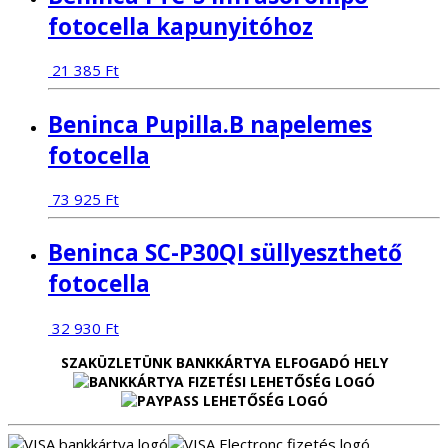
fotocella kapunyitóhoz
21 385
Ft
Beninca Pupilla.B napelemes
fotocella
73 925
Ft
Beninca SC-P30QI süllyeszthető
fotocella
32 930
Ft
SZAKÜZLETÜNK BANKKÁRTYA ELFOGADÓ HELY