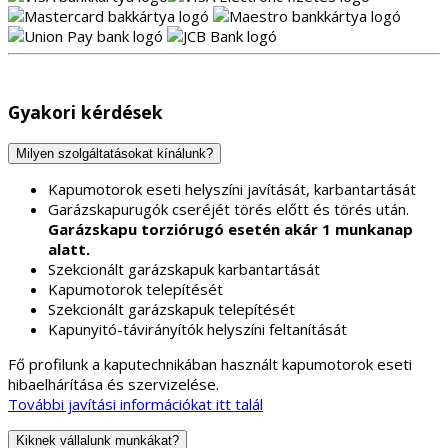
Gyakori kérdések
Milyen szolgáltatásokat kínálunk?
Kapumotorok eseti helyszíni javítását, karbantartását
Garázskapurugók cseréjét törés előtt és törés után.
Garázskapu torziórugó esetén akár 1 munkanap
alatt.
Szekcionált garázskapuk karbantartását
Kapumotorok telepítését
Szekcionált garázskapuk telepítését
Kapunyitó-távirányítók helyszíni feltanítását
Fő profilunk a kaputechnikában használt kapumotorok eseti
hibaelhárítása és szervizelése.
További javítási információkat itt talál
Kiknek vállalunk munkákat?