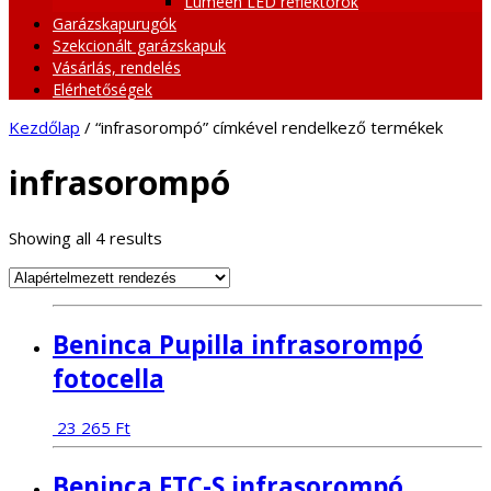
Lumeen LED reflektorok
Garázskapurugók
Szekcionált garázskapuk
Vásárlás, rendelés
Elérhetőségek
Kezdőlap
/ “infrasorompó” címkével rendelkező termékek
infrasorompó
Showing all 4 results
Beninca Pupilla infrasorompó
fotocella
23 265
Ft
Beninca FTC-S infrasorompó