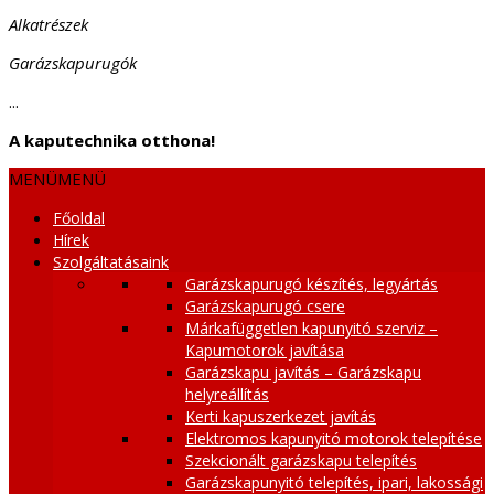
Alkatrészek
Garázskapurugók
...
A kaputechnika otthona!
MENÜ
MENÜ
Főoldal
Hírek
Szolgáltatásaink
Garázskapurugó készítés, legyártás
Garázskapurugó csere
Márkafüggetlen kapunyitó szerviz –
Kapumotorok javítása
Garázskapu javítás – Garázskapu
helyreállítás
Kerti kapuszerkezet javítás
Elektromos kapunyitó motorok telepítése
Szekcionált garázskapu telepítés
Garázskapunyitó telepítés, ipari, lakossági