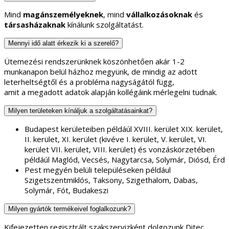
Mind
magánszemélyeknek
, mind
vállalkozásoknak
és
társasházaknak
kínálunk szolgáltatást.
Mennyi idő alatt érkezik ki a szerelő?
Ütemezési rendszerünknek köszönhetően akár 1-2
munkanapon belül házhoz megyünk, de mindig az adott
leterheltségtől és a probléma nagyságától függ,
amit a megadott adatok alapján kollégáink mérlegelni tudnak.
Milyen területeken kínáljuk a szolgáltatásainkat?
Budapest kerületeiben példáúl XVIII. kerület XIX. kerület,
II. kerület, XI. kerület (kivéve I. kerület, V. kerület, VI.
kerület VII. kerület, VIII. kerület) és vonzáskörzetében
példáúl Maglód, Vecsés, Nagytarcsa, Solymár, Diósd, Érd
Pest megyén belüli településeken például
Szigetszentmiklós, Taksony, Szigethalom, Dabas,
Solymár, Fót, Budakeszi
Milyen gyártók termékeivel foglalkozunk?
Kifejezetten regisztrált szakszervizként dolgozunk Ditec,