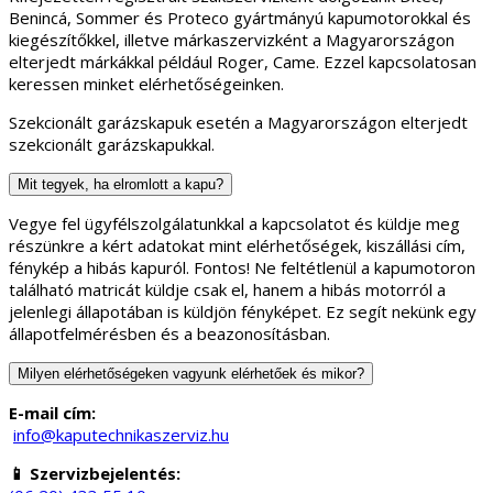
Benincá, Sommer és Proteco gyártmányú kapumotorokkal és
kiegészítőkkel, illetve márkaszervizként a Magyarországon
elterjedt márkákkal például Roger, Came. Ezzel kapcsolatosan
keressen minket elérhetőségeinken.
Szekcionált garázskapuk esetén a Magyarországon elterjedt
szekcionált garázskapukkal.
Mit tegyek, ha elromlott a kapu?
Vegye fel ügyfélszolgálatunkkal a kapcsolatot és küldje meg
részünkre a kért adatokat mint elérhetőségek, kiszállási cím,
fénykép a hibás kapuról. Fontos! Ne feltétlenül a kapumotoron
található matricát küldje csak el, hanem a hibás motorról a
jelenlegi állapotában is küldjön fényképet. Ez segít nekünk egy
állapotfelmérésben és a beazonosításban.
Milyen elérhetőségeken vagyunk elérhetőek és mikor?
E-mail cím:
info@kaputechnikaszerviz.hu
📱 Szervizbejelentés: