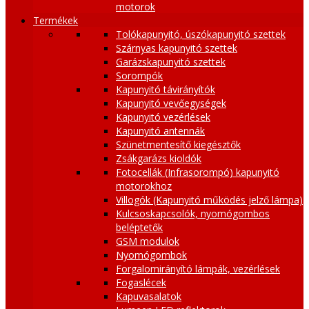
motorok
Termékek
Tolókapunyitó, úszókapunyitó szettek
Szárnyas kapunyitó szettek
Garázskapunyitó szettek
Sorompók
Kapunyitó távirányítók
Kapunyitó vevőegységek
Kapunyitó vezérlések
Kapunyitó antennák
Szünetmentesítő kiegésztők
Zsákgarázs kioldók
Fotocellák (Infrasorompó) kapunyitó
motorokhoz
Villogók (Kapunyitó működés jelző lámpa)
Kulcsoskapcsolók, nyomógombos
beléptetők
GSM modulok
Nyomógombok
Forgalomirányító lámpák, vezérlések
Fogaslécek
Kapuvasalatok