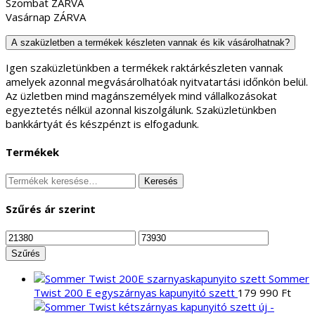
Szombat ZÁRVA
Vasárnap ZÁRVA
A szaküzletben a termékek készleten vannak és kik vásárolhatnak?
Igen szaküzletünkben a termékek raktárkészleten vannak
amelyek azonnal megvásárolhatóak nyitvatartási időnkön belül.
Az üzletben mind magánszemélyek mind vállalkozásokat
egyeztetés nélkül azonnal kiszolgálunk. Szaküzletünkben
bankkártyát és készpénzt is elfogadunk.
Termékek
Keresés
Keresés
a
következőre:
Szűrés ár szerint
Min
Max
ár
ár
Szűrés
Sommer
Twist 200 E egyszárnyas kapunyitó szett
179 990
Ft