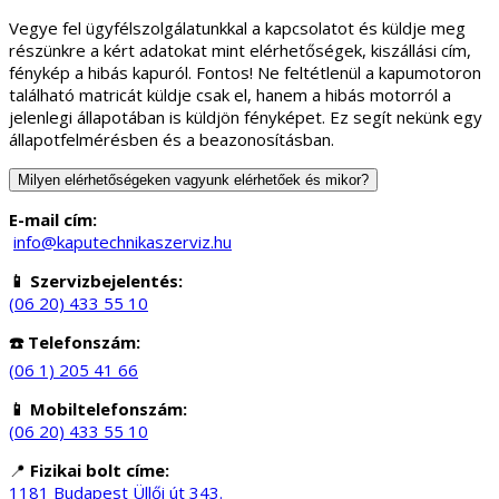
Vegye fel ügyfélszolgálatunkkal a kapcsolatot és küldje meg
részünkre a kért adatokat mint elérhetőségek, kiszállási cím,
fénykép a hibás kapuról. Fontos! Ne feltétlenül a kapumotoron
található matricát küldje csak el, hanem a hibás motorról a
jelenlegi állapotában is küldjön fényképet. Ez segít nekünk egy
állapotfelmérésben és a beazonosításban.
Milyen elérhetőségeken vagyunk elérhetőek és mikor?
E-mail cím:
info@kaputechnikaszerviz.hu
📱 Szervizbejelentés:
(06 20) 433 55 10
☎️ Telefonszám:
(06 1) 205 41 66
📱 Mobiltelefonszám:
(06 20) 433 55 10
📍
Fizikai bolt címe:
1181 Budapest Üllői út 343.