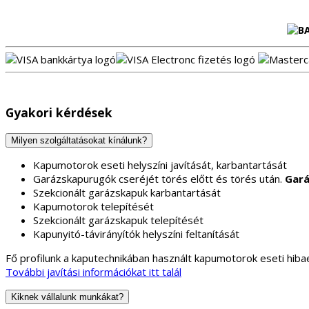
Gyakori kérdések
Milyen szolgáltatásokat kínálunk?
Kapumotorok eseti helyszíni javítását, karbantartását
Garázskapurugók cseréjét törés előtt és törés után.
Gará
Szekcionált garázskapuk karbantartását
Kapumotorok telepítését
Szekcionált garázskapuk telepítését
Kapunyitó-távirányítók helyszíni feltanítását
Fő profilunk a kaputechnikában használt kapumotorok eseti hibae
További javítási információkat itt talál
Kiknek vállalunk munkákat?