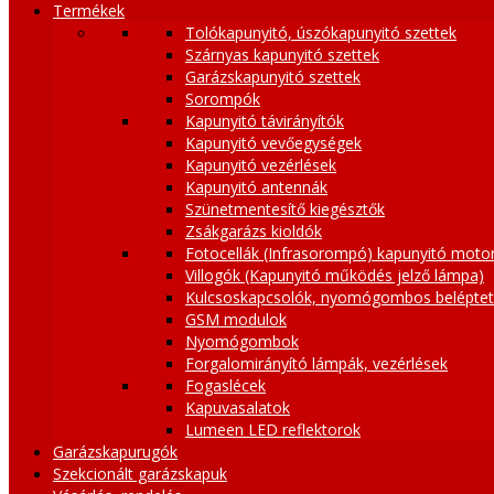
Termékek
Tolókapunyitó, úszókapunyitó szettek
Szárnyas kapunyitó szettek
Garázskapunyitó szettek
Sorompók
Kapunyitó távirányítók
Kapunyitó vevőegységek
Kapunyitó vezérlések
Kapunyitó antennák
Szünetmentesítő kiegésztők
Zsákgarázs kioldók
Fotocellák (Infrasorompó) kapunyitó moto
Villogók (Kapunyitó működés jelző lámpa)
Kulcsoskapcsolók, nyomógombos belépte
GSM modulok
Nyomógombok
Forgalomirányító lámpák, vezérlések
Fogaslécek
Kapuvasalatok
Lumeen LED reflektorok
Garázskapurugók
Szekcionált garázskapuk