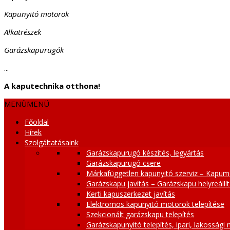
Kapunyitó motorok
Alkatrészek
Garázskapurugók
...
A kaputechnika otthona!
MENÜ
MENÜ
Főoldal
Hírek
Szolgáltatásaink
Garázskapurugó készítés, legyártás
Garázskapurugó csere
Márkafüggetlen kapunyitó szerviz – Kapum
Garázskapu javítás – Garázskapu helyreállí
Kerti kapuszerkezet javítás
Elektromos kapunyitó motorok telepítése
Szekcionált garázskapu telepítés
Garázskapunyitó telepítés, ipari, lakossági