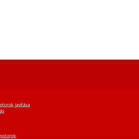
otorok javítása
tás
 motorok