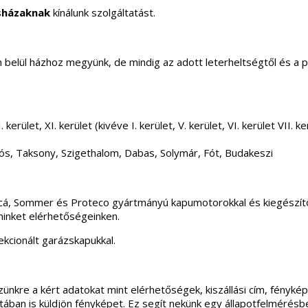
sházaknak
kínálunk szolgáltatást.
elül házhoz megyünk, de mindig az adott leterheltségtől és a 
 kerület, XI. kerület (kivéve I. kerület, V. kerület, VI. kerület VII
ós, Taksony, Szigethalom, Dabas, Solymár, Fót, Budakeszi
incá, Sommer és Proteco gyártmányú kapumotorokkal és kiegészítő
minket elérhetőségeinken.
kcionált garázskapukkal.
ünkre a kért adatokat mint elérhetőségek, kiszállási cím, fénykép
apotában is küldjön fényképet. Ez segít nekünk egy állapotfelmérés