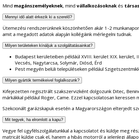
Mind
magánszemélyeknek
, mind
vállalkozásoknak
és
társa
Mennyi idő alatt érkezik ki a szerelő?
Ütemezési rendszerünknek köszönhetően akár 1-2 munkanapon b
amit a megadott adatok alapján kollégáink mérlegelni tudnak.
Milyen területeken kínáljuk a szolgáltatásainkat?
Budapest kerületeiben példáúl XVIII. kerület XIX. kerület, II.
Vecsés, Nagytarcsa, Solymár, Diósd, Érd
Pest megyén belüli településeken például Szigetszentmikl
Milyen gyártók termékeivel foglalkozunk?
Kifejezetten regisztrált szakszervizként dolgozunk Ditec, Ben
márkákkal például Roger, Came. Ezzel kapcsolatosan keressen 
Szekcionált garázskapuk esetén a Magyarországon elterjedt sze
Mit tegyek, ha elromlott a kapu?
Vegye fel ügyfélszolgálatunkkal a kapcsolatot és küldje meg rész
matricát küldje csak el, hanem a hibás motorról a jelenlegi áll