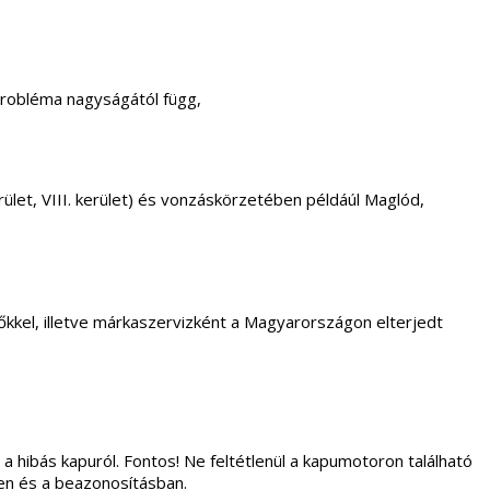
probléma nagyságától függ,
. kerület, VIII. kerület) és vonzáskörzetében példáúl Maglód,
kkel, illetve márkaszervizként a Magyarországon elterjedt
 a hibás kapuról. Fontos! Ne feltétlenül a kapumotoron található
ben és a beazonosításban.