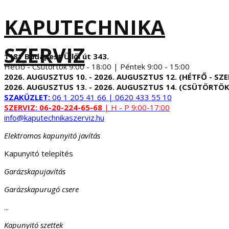
KAPUTECHNIKA
SZERVIZ
1181 Budapest Üllői út 343.
Hétfő - Csütörtök 9:00 - 18:00 | Péntek 9:00 - 15:00
2026. AUGUSZTUS 10. - 2026. AUGUSZTUS 12. (HÉTFŐ - SZE
2026. AUGUSZTUS 13. - 2026. AUGUSZTUS 14. (CSÜTÖRTÖK
SZAKÜZLET:
06 1 205 41 66 | 0620 433 55 10
SZERVIZ:
06-20-224-65-68
| H - P 9:00-17:00
info@kaputechnikaszerviz.hu
Elektromos kapunyitó javítás
Kapunyitó telepítés
Garázskapujavítás
Garázskapurugó csere
...
Kapunyitó szettek