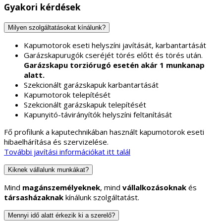
Gyakori kérdések
Milyen szolgáltatásokat kínálunk?
Kapumotorok eseti helyszíni javítását, karbantartását
Garázskapurugók cseréjét törés előtt és törés után.
Garázskapu torziórugó esetén akár 1 munkanap
alatt.
Szekcionált garázskapuk karbantartását
Kapumotorok telepítését
Szekcionált garázskapuk telepítését
Kapunyitó-távirányítók helyszíni feltanítását
Fő profilunk a kaputechnikában használt kapumotorok eseti
hibaelhárítása és szervizelése.
További javítási információkat itt talál
Kiknek vállalunk munkákat?
Mind
magánszemélyeknek
, mind
vállalkozásoknak
és
társasházaknak
kínálunk szolgáltatást.
Mennyi idő alatt érkezik ki a szerelő?