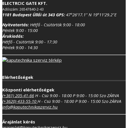
ELECTRCIC GATE KFT.
Adószám: 26547840-2-43
1181 Budapest Üllői út 343
GPS:
47°26’17.1″ N 19°11’29.2″E
Nyitvatartás:
Hétfő - Csütörtök 9:00 - 18:00
Péntek 9:00 - 15:00
Árukiadás:
Hétfő - Csütörtök 9:00 - 17:30
Péntek 9:00 - 14:30
Elérhetőségek
Központi elérhetőségek
(+361) 205-41-66
H - Csü 9:00 - 18:00
P 9:00 - 15:00
Szo ZÁRVA
(+3620) 433-55-10
H - Csü 9:00 - 18:00
P 9:00 - 15:00
Szo ZÁRVA
info@kaputechnikaszerviz.hu
Árajánlat kérés
arajanlat@kaputechnikaszerviz.hu