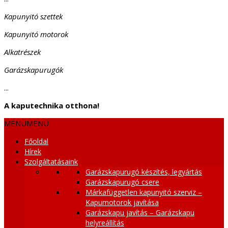
Kapunyitó szettek
Kapunyitó motorok
Alkatrészek
Garázskapurugók
...
A kaputechnika otthona!
MENÜ
MENÜ
Főoldal
Hírek
Szolgáltatásaink
Garázskapurugó készítés, legyártás
Garázskapurugó csere
Márkafüggetlen kapunyitó szerviz –
Kapumotorok javítása
Garázskapu javítás – Garázskapu
helyreállítás