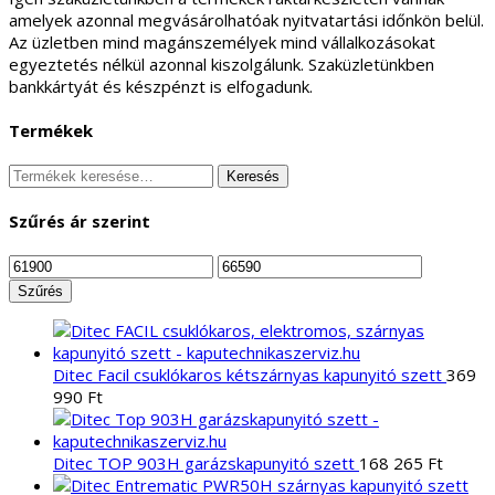
amelyek azonnal megvásárolhatóak nyitvatartási időnkön belül.
Az üzletben mind magánszemélyek mind vállalkozásokat
egyeztetés nélkül azonnal kiszolgálunk. Szaküzletünkben
bankkártyát és készpénzt is elfogadunk.
Termékek
Keresés
Keresés
a
következőre:
Szűrés ár szerint
Min
Max
ár
ár
Szűrés
Ditec Facil csuklókaros kétszárnyas kapunyitó szett
369
990
Ft
Ditec TOP 903H garázskapunyitó szett
168 265
Ft