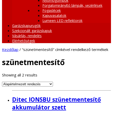
Nyomógombok
Forgalomirányító lámpák, vezérlések
Fogaslécek
Kapuvasalatok
Lumeen LED reflektorok
Garázskapurugók
Szekcionált garázskapuk
Vásárlás, rendelés
Elérhetőségek
Kezdőlap
/ “szünetmentesítő” címkével rendelkező termékek
szünetmentesítő
Showing all 2 results
Ditec IONSBU szünetmentesítő
akkumulátor szett