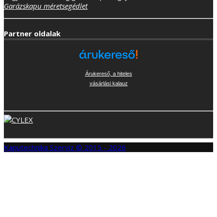
Garázskapu méretsegédlet
Partner oldalak
Árukereső, a hiteles
vásárlási kalauz
Kaputechnika Szerviz © 2015 - 2026