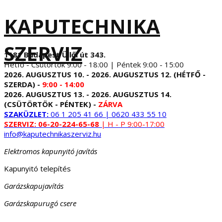
KAPUTECHNIKA
SZERVIZ
1181 Budapest Üllői út 343.
Hétfő - Csütörtök 9:00 - 18:00 | Péntek 9:00 - 15:00
2026. AUGUSZTUS 10. - 2026. AUGUSZTUS 12. (HÉTFŐ -
SZERDA) -
9:00 - 14:00
2026. AUGUSZTUS 13. - 2026. AUGUSZTUS 14.
(CSÜTÖRTÖK - PÉNTEK) -
ZÁRVA
SZAKÜZLET:
06 1 205 41 66 | 0620 433 55 10
SZERVIZ:
06-20-224-65-68
| H - P 9:00-17:00
info@kaputechnikaszerviz.hu
Elektromos kapunyitó javítás
Kapunyitó telepítés
Garázskapujavítás
Garázskapurugó csere
...