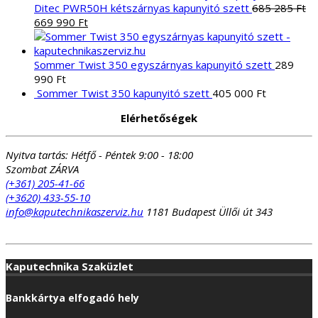
Ditec PWR50H kétszárnyas kapunyitó szett
685 285
Ft
Original
Current
669 990
Ft
price
price
was:
is:
685
669
Sommer Twist 350 egyszárnyas kapunyitó szett
289
285 Ft.
990 Ft.
990
Ft
Sommer Twist 350 kapunyitó szett
405 000
Ft
Elérhetőségek
Nyitva tartás:
Hétfő - Péntek 9:00 - 18:00
Szombat ZÁRVA
(+361) 205-41-66
(+3620) 433-55-10
info@kaputechnikaszerviz.hu
1181 Budapest Üllői út 343
Kaputechnika Szaküzlet
Bankkártya elfogadó hely