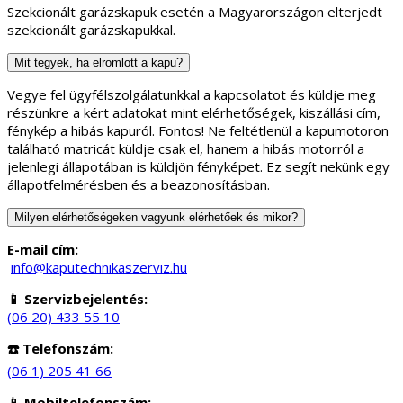
Szekcionált garázskapuk esetén a Magyarországon elterjedt
szekcionált garázskapukkal.
Mit tegyek, ha elromlott a kapu?
Vegye fel ügyfélszolgálatunkkal a kapcsolatot és küldje meg
részünkre a kért adatokat mint elérhetőségek, kiszállási cím,
fénykép a hibás kapuról. Fontos! Ne feltétlenül a kapumotoron
található matricát küldje csak el, hanem a hibás motorról a
jelenlegi állapotában is küldjön fényképet. Ez segít nekünk egy
állapotfelmérésben és a beazonosításban.
Milyen elérhetőségeken vagyunk elérhetőek és mikor?
E-mail cím:
info@kaputechnikaszerviz.hu
📱 Szervizbejelentés:
(06 20) 433 55 10
☎️ Telefonszám:
(06 1) 205 41 66
📱 Mobiltelefonszám: