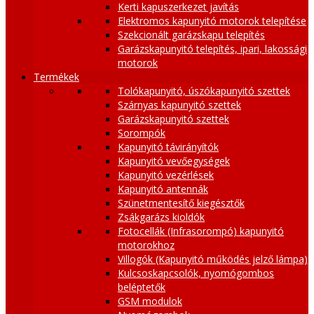
Kerti kapuszerkezet javítás
Elektromos kapunyitó motorok telepítése
Szekcionált garázskapu telepítés
Garázskapunyitó telepítés, ipari, lakossági
motorok
Termékek
Tolókapunyitó, úszókapunyitó szettek
Szárnyas kapunyitó szettek
Garázskapunyitó szettek
Sorompók
Kapunyitó távirányítók
Kapunyitó vevőegységek
Kapunyitó vezérlések
Kapunyitó antennák
Szünetmentesítő kiegésztők
Zsákgarázs kioldók
Fotocellák (Infrasorompó) kapunyitó
motorokhoz
Villogók (Kapunyitó működés jelző lámpa)
Kulcsoskapcsolók, nyomógombos
beléptetők
GSM modulok