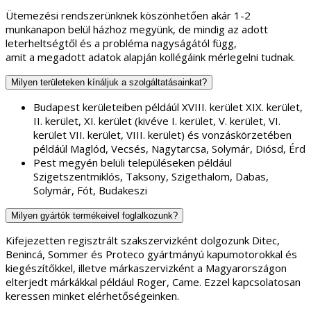
Ütemezési rendszerünknek köszönhetően akár 1-2
munkanapon belül házhoz megyünk, de mindig az adott
leterheltségtől és a probléma nagyságától függ,
amit a megadott adatok alapján kollégáink mérlegelni tudnak.
Milyen területeken kínáljuk a szolgáltatásainkat?
Budapest kerületeiben példáúl XVIII. kerület XIX. kerület,
II. kerület, XI. kerület (kivéve I. kerület, V. kerület, VI.
kerület VII. kerület, VIII. kerület) és vonzáskörzetében
példáúl Maglód, Vecsés, Nagytarcsa, Solymár, Diósd, Érd
Pest megyén belüli településeken például
Szigetszentmiklós, Taksony, Szigethalom, Dabas,
Solymár, Fót, Budakeszi
Milyen gyártók termékeivel foglalkozunk?
Kifejezetten regisztrált szakszervizként dolgozunk Ditec,
Benincá, Sommer és Proteco gyártmányú kapumotorokkal és
kiegészítőkkel, illetve márkaszervizként a Magyarországon
elterjedt márkákkal például Roger, Came. Ezzel kapcsolatosan
keressen minket elérhetőségeinken.