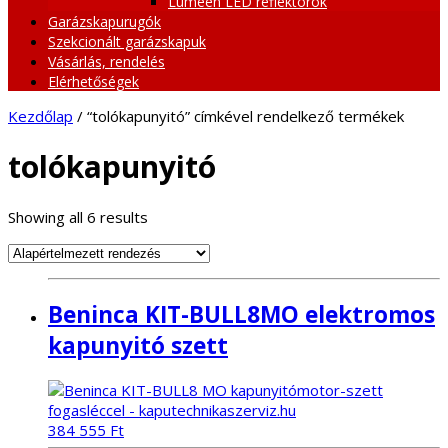
Lumeen LED reflektorok
Garázskapurugók
Szekcionált garázskapuk
Vásárlás, rendelés
Elérhetőségek
Kezdőlap
/ “tolókapunyitó” címkével rendelkező termékek
tolókapunyitó
Showing all 6 results
Beninca KIT-BULL8MO elektromos
kapunyitó szett
384 555
Ft