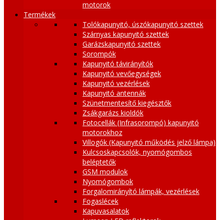
motorok
Termékek
Tolókapunyitó, úszókapunyitó szettek
Szárnyas kapunyitó szettek
Garázskapunyitó szettek
Sorompók
Kapunyitó távirányítók
Kapunyitó vevőegységek
Kapunyitó vezérlések
Kapunyitó antennák
Szünetmentesítő kiegésztők
Zsákgarázs kioldók
Fotocellák (Infrasorompó) kapunyitó
motorokhoz
Villogók (Kapunyitó működés jelző lámpa)
Kulcsoskapcsolók, nyomógombos
beléptetők
GSM modulok
Nyomógombok
Forgalomirányító lámpák, vezérlések
Fogaslécek
Kapuvasalatok