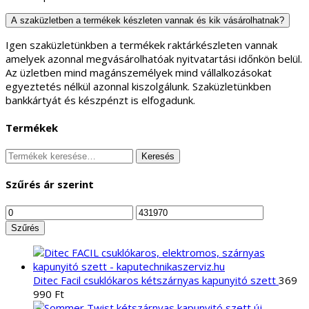
A szaküzletben a termékek készleten vannak és kik vásárolhatnak?
Igen szaküzletünkben a termékek raktárkészleten vannak
amelyek azonnal megvásárolhatóak nyitvatartási időnkön belül.
Az üzletben mind magánszemélyek mind vállalkozásokat
egyeztetés nélkül azonnal kiszolgálunk. Szaküzletünkben
bankkártyát és készpénzt is elfogadunk.
Termékek
Keresés
Keresés
a
következőre:
Szűrés ár szerint
Min
Max
ár
ár
Szűrés
Ditec Facil csuklókaros kétszárnyas kapunyitó szett
369
990
Ft