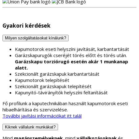
Gyakori kérdések
Milyen szolgáltatásokat kínálunk?
Kapumotorok eseti helyszíni javítását, karbantartását
Garázskapurugók cseréjét törés előtt és törés után.
Garázskapu torziórugó esetén akár 1 munkanap
alatt.
Szekcionált garázskapuk karbantartását
Kapumotorok telepítését
Szekcionált garázskapuk telepítését
Kapunyitó-távirányítók helyszíni feltanítását
Fő profilunk a kaputechnikában használt kapumotorok eseti
hibaelhárítása és szervizelése.
További javítási információkat itt talál
Kiknek vállalunk munkákat?
Mind
magánszemélyeknek
, mind
vállalkozásoknak
és