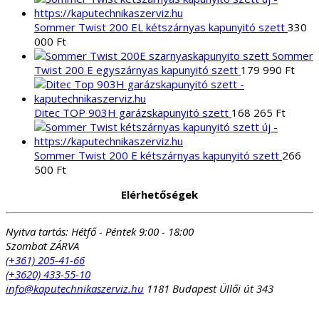
Sommer Twist 200 EL kétszárnyas kapunyitó szett
330
000
Ft
Sommer
Twist 200 E egyszárnyas kapunyitó szett
179 990
Ft
Ditec TOP 903H garázskapunyitó szett
168 265
Ft
Sommer Twist 200 E kétszárnyas kapunyitó szett
266
500
Ft
Elérhetőségek
Nyitva tartás:
Hétfő - Péntek 9:00 - 18:00
Szombat ZÁRVA
(+361) 205-41-66
(+3620) 433-55-10
info@kaputechnikaszerviz.hu
1181 Budapest Üllői út 343