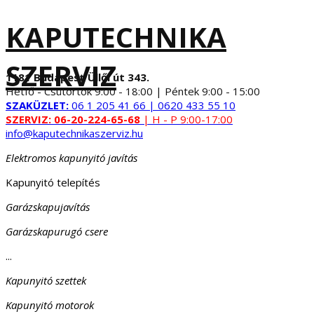
KAPUTECHNIKA
SZERVIZ
1181 Budapest Üllői út 343.
Hétfő - Csütörtök 9:00 - 18:00 | Péntek 9:00 - 15:00
SZAKÜZLET:
06 1 205 41 66 | 0620 433 55 10
SZERVIZ:
06-20-224-65-68
| H - P 9:00-17:00
info@kaputechnikaszerviz.hu
Elektromos kapunyitó javítás
Kapunyitó telepítés
Garázskapujavítás
Garázskapurugó csere
...
Kapunyitó szettek
Kapunyitó motorok