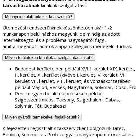
társasházaknak
kínálunk szolgáltatást.
Mennyi idő alatt érkezik ki a szerelő?
Ütemezési rendszerünknek köszönhetően akár 1-2
munkanapon belül házhoz megyünk, de mindig az adott
leterheltségtől és a probléma nagyságától függ,
amit a megadott adatok alapján kollégáink mérlegelni tudnak.
Milyen területeken kínáljuk a szolgáltatásainkat?
Budapest kerületeiben példáúl XVIII. kerület XIX. kerület,
II. kerület, XI. kerület (kivéve I. kerület, V. kerület, VI.
kerület VII. kerület, VIII. kerület) és vonzáskörzetében
példáúl Maglód, Vecsés, Nagytarcsa, Solymár, Diósd, Érd
Pest megyén belüli településeken például
Szigetszentmiklós, Taksony, Szigethalom, Dabas,
Solymár, Fót, Budakeszi
Milyen gyártók termékeivel foglalkozunk?
Kifejezetten regisztrált szakszervizként dolgozunk Ditec,
Benincá, Sommer és Proteco gyártmányú kapumotorokkal és