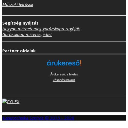
Műszaki leírások
Segítség nyújtás
Hogyan mérheti meg garázskapu rugóját!
Garázskapu méretsegédlet
Partner oldalak
Árukereső, a hiteles
vásárlási kalauz
Kaputechnika Szerviz © 2015 - 2026