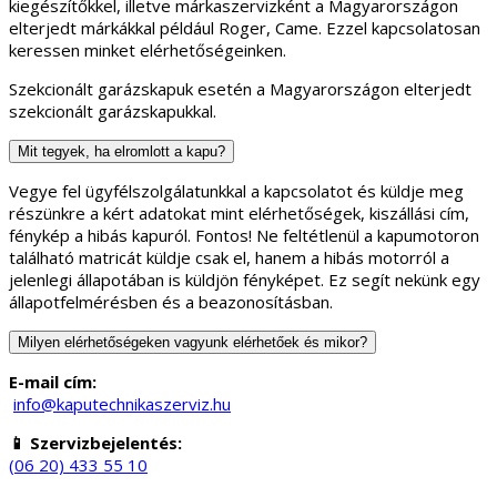
kiegészítőkkel, illetve márkaszervizként a Magyarországon
elterjedt márkákkal például Roger, Came. Ezzel kapcsolatosan
keressen minket elérhetőségeinken.
Szekcionált garázskapuk esetén a Magyarországon elterjedt
szekcionált garázskapukkal.
Mit tegyek, ha elromlott a kapu?
Vegye fel ügyfélszolgálatunkkal a kapcsolatot és küldje meg
részünkre a kért adatokat mint elérhetőségek, kiszállási cím,
fénykép a hibás kapuról. Fontos! Ne feltétlenül a kapumotoron
található matricát küldje csak el, hanem a hibás motorról a
jelenlegi állapotában is küldjön fényképet. Ez segít nekünk egy
állapotfelmérésben és a beazonosításban.
Milyen elérhetőségeken vagyunk elérhetőek és mikor?
E-mail cím:
info@kaputechnikaszerviz.hu
📱 Szervizbejelentés:
(06 20) 433 55 10