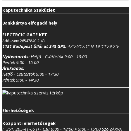
Kaputechnika Szaküzlet
Bankkártya elfogadó hely
ELECTRCIC GATE KFT.
Adószám: 26547840-2-43
1181 Budapest Üllői út 343
GPS:
47°26’17.1″ N 19°11’29.2″E
Nyitvatartás:
Hétfő - Csütörtök 9:00 - 18:00
Péntek 9:00 - 15:00
Árukiadás:
Hétfő - Csütörtök 9:00 - 17:30
Péntek 9:00 - 14:30
Elérhetőségek
Központi elérhetőségek
(+361) 205-41-66
H - Csü 9:00 - 18:00
P 9:00 - 15:00
Szo ZÁRVA