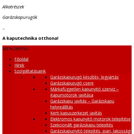
Alkatrészek
Garázskapurugók
...
A kaputechnika otthona!
MENÜ
MENÜ
Főoldal
Hírek
Szolgáltatásaink
Garázskapurugó készítés, legyártás
Garázskapurugó csere
Márkafüggetlen kapunyitó szerviz –
Kapumotorok javítása
Garázskapu javítás – Garázskapu
helyreállítás
Kerti kapuszerkezet javítás
Elektromos kapunyitó motorok telepítése
Szekcionált garázskapu telepítés
Garázskapunyitó telepítés, ipari, lakossági