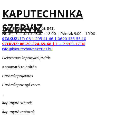
KAPUTECHNIKA
SZERVIZ
1181 Budapest Üllői út 343.
Hétfő - Csütörtök 9:00 - 18:00 | Péntek 9:00 - 15:00
SZAKÜZLET:
06 1 205 41 66 | 0620 433 55 10
SZERVIZ:
06-20-224-65-68
| H - P 9:00-17:00
info@kaputechnikaszerviz.hu
Elektromos kapunyitó javítás
Kapunyitó telepítés
Garázskapujavítás
Garázskapurugó csere
...
Kapunyitó szettek
Kapunyitó motorok