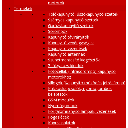
motorok
Termékek
Tolókapunyitó, úszókapunyitó szettek
Szárnyas kapunyitó szettek
Garázskapunyitó szettek
Sorompók
Kapunyitó távirányítók
Kapunyitó vevőegységek
Kapunyitó vezérlések
Kapunyitó antennák
Szünetmentesítő kiegésztők
Zsákgarázs kioldók
Fotocellák (Infrasorompó) kapunyitó
motorokhoz
Villogók (Kapunyitó működés jelző lámpa)
Kulcsoskapcsolók, nyomógombos
beléptetők
GSM modulok
Nyomógombok
Forgalomirányító lámpák, vezérlések
Fogaslécek
Kapuvasalatok