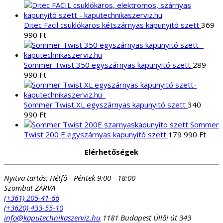
price
pric
was:
is:
18
16
Ditec Facil csuklókaros kétszárnyas kapunyitó szett
369
575 Ft.
990 
990
Ft
Sommer Twist 350 egyszárnyas kapunyitó szett
289
990
Ft
Sommer Twist XL egyszárnyas kapunyitó szett
340
990
Ft
Sommer
Twist 200 E egyszárnyas kapunyitó szett
179 990
Ft
Elérhetőségek
Nyitva tartás:
Hétfő - Péntek 9:00 - 18:00
Szombat ZÁRVA
(+361) 205-41-66
(+3620) 433-55-10
info@kaputechnikaszerviz.hu
1181 Budapest Üllői út 343