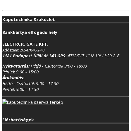
Kaputechnika Szaküzlet
Bankkártya elfogadó hely
ELECTRCIC GATE KFT.
Adószám: 26547840-2-43
1181 Budapest Üllői út 343
GPS:
47°26’17.1″ N 19°11’29.2″E
Nyitvatartás:
Hétfő - Csütörtök 9:00 - 18:00
Péntek 9:00 - 15:00
Árukiadás:
Hétfő - Csütörtök 9:00 - 17:30
Péntek 9:00 - 14:30
Elérhetőségek