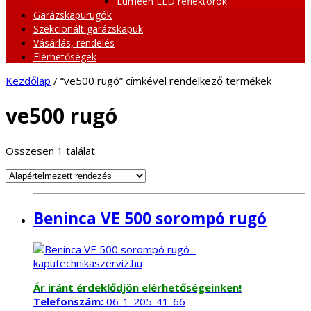
Lumeen LED reflektorok
Garázskapurugók
Szekcionált garázskapuk
Vásárlás, rendelés
Elérhetőségek
Kezdőlap
/ “ve500 rugó” címkével rendelkező termékek
ve500 rugó
Összesen 1 találat
Beninca VE 500 sorompó rugó
Ár iránt érdeklődjön elérhetőségeinken!
Telefonszám:
06-1-205-41-66