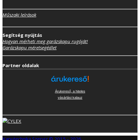
Műszaki leírások
Segítség nyújtás
Hogyan mérheti meg garázskapu rugóját!
Garázskapu méretsegédlet
Partner oldalak
Árukereső, a hiteles
vásárlási kalauz
Kaputechnika Szerviz © 2015 - 2026