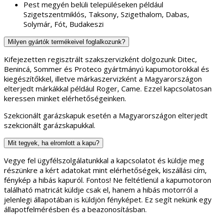
Pest megyén belüli településeken például
Szigetszentmiklós, Taksony, Szigethalom, Dabas,
Solymár, Fót, Budakeszi
Milyen gyártók termékeivel foglalkozunk?
Kifejezetten regisztrált szakszervizként dolgozunk Ditec,
Benincá, Sommer és Proteco gyártmányú kapumotorokkal és
kiegészítőkkel, illetve márkaszervizként a Magyarországon
elterjedt márkákkal például Roger, Came. Ezzel kapcsolatosan
keressen minket elérhetőségeinken.
Szekcionált garázskapuk esetén a Magyarországon elterjedt
szekcionált garázskapukkal.
Mit tegyek, ha elromlott a kapu?
Vegye fel ügyfélszolgálatunkkal a kapcsolatot és küldje meg
részünkre a kért adatokat mint elérhetőségek, kiszállási cím,
fénykép a hibás kapuról. Fontos! Ne feltétlenül a kapumotoron
található matricát küldje csak el, hanem a hibás motorról a
jelenlegi állapotában is küldjön fényképet. Ez segít nekünk egy
állapotfelmérésben és a beazonosításban.