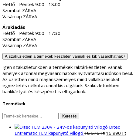
Hétfő - Péntek 9:00 - 18:00
Szombat ZÁRVA
Vasárnap ZÁRVA
Árukiadás
Hétfő - Péntek 9:00 - 17:30
Szombat ZÁRVA
Vasárnap ZÁRVA
A szaküzletben a termékek készleten vannak és kik vásárolhatnak?
Igen szaküzletünkben a termékek raktárkészleten vannak
amelyek azonnal megvásárolhatóak nyitvatartási időnkön belül.
Az üzletben mind magánszemélyek mind vállalkozásokat
egyeztetés nélkül azonnal kiszolgálunk. Szaküzletünkben
bankkártyát és készpénzt is elfogadunk.
Termékek
Keresés
Keresés
a
Ditec
következőre:
Original
Curr
Entrematic FLM kapunyitó villogó
18 575
Ft
16 990
Ft