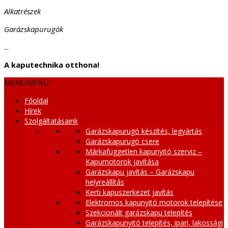
Alkatrészek
Garázskapurugók
...
A kaputechnika otthona!
MENÜ
MENÜ
Főoldal
Hírek
Szolgáltatásaink
Garázskapurugó készítés, legyártás
Garázskapurugó csere
Márkafüggetlen kapunyitó szerviz –
Kapumotorok javítása
Garázskapu javítás – Garázskapu
helyreállítás
Kerti kapuszerkezet javítás
Elektromos kapunyitó motorok telepítése
Szekcionált garázskapu telepítés
Garázskapunyitó telepítés, ipari, lakossági