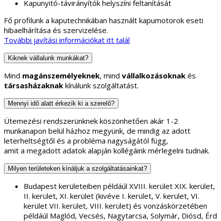
Kapunyitó-távirányítók helyszíni feltanítását
Fő profilunk a kaputechnikában használt kapumotorok eseti
hibaelhárítása és szervizelése.
További javítási információkat itt talál
Kiknek vállalunk munkákat?
Mind
magánszemélyeknek
, mind
vállalkozásoknak
és
társasházaknak
kínálunk szolgáltatást.
Mennyi idő alatt érkezik ki a szerelő?
Ütemezési rendszerünknek köszönhetően akár 1-2
munkanapon belül házhoz megyünk, de mindig az adott
leterheltségtől és a probléma nagyságától függ,
amit a megadott adatok alapján kollégáink mérlegelni tudnak.
Milyen területeken kínáljuk a szolgáltatásainkat?
Budapest kerületeiben példáúl XVIII. kerület XIX. kerület,
II. kerület, XI. kerület (kivéve I. kerület, V. kerület, VI.
kerület VII. kerület, VIII. kerület) és vonzáskörzetében
példáúl Maglód, Vecsés, Nagytarcsa, Solymár, Diósd, Érd