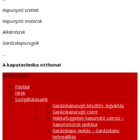
Kapunyitó szettek
Kapunyitó motorok
Alkatrészek
Garázskapurugók
...
A kaputechnika otthona!
MENÜ
MENÜ
Főoldal
Hírek
Szolgáltatásaink
Garázskapurugó készítés, legyártás
Garázskapurugó csere
Márkafüggetlen kapunyitó szerviz –
Kapumotorok javítása
Garázskapu javítás – Garázskapu
helyreállítás