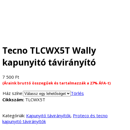
Tecno TLCWX5T Wally
kapunyitó távirányító
7 500
Ft
(Áraink bruttó összegűek és tartalmazzák a 27% ÁFA-t)
Ház színe
Törlés
Cikkszám:
TLCWX5T
Kategóriák:
Kapunyitó távirányítók
,
Proteco és tecno
kapunyitó távirányítók