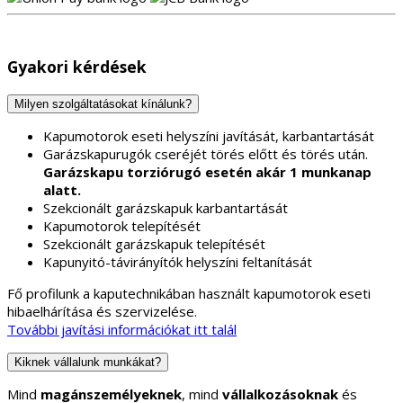
Gyakori kérdések
Milyen szolgáltatásokat kínálunk?
Kapumotorok eseti helyszíni javítását, karbantartását
Garázskapurugók cseréjét törés előtt és törés után.
Garázskapu torziórugó esetén akár 1 munkanap
alatt.
Szekcionált garázskapuk karbantartását
Kapumotorok telepítését
Szekcionált garázskapuk telepítését
Kapunyitó-távirányítók helyszíni feltanítását
Fő profilunk a kaputechnikában használt kapumotorok eseti
hibaelhárítása és szervizelése.
További javítási információkat itt talál
Kiknek vállalunk munkákat?
Mind
magánszemélyeknek
, mind
vállalkozásoknak
és