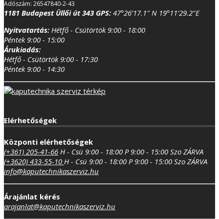
Adószám: 26547840-2-43
1181 Budapest Üllői út 343
GPS:
47°26’17.1″ N 19°11’29.2″E
Nyitvatartás:
Hétfő - Csütörtök 9:00 - 18:00
Péntek 9:00 - 15:00
Árukiadás:
Hétfő - Csütörtök 9:00 - 17:30
Péntek 9:00 - 14:30
Elérhetőségek
Központi elérhetőségek
(+361) 205-41-66
H - Csü 9:00 - 18:00
P 9:00 - 15:00
Szo ZÁRVA
(+3620) 433-55-10
H - Csü 9:00 - 18:00
P 9:00 - 15:00
Szo ZÁRVA
info@kaputechnikaszerviz.hu
Árajánlat kérés
arajanlat@kaputechnikaszerviz.hu