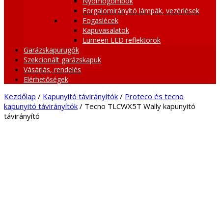
Nyomógombok
Forgalomirányító lámpák, vezérlések
Fogaslécek
Kapuvasalatok
Lumeen LED reflektorok
Garázskapurugók
Szekcionált garázskapuk
Vásárlás, rendelés
Elérhetőségek
Kezdőlap
/
Kapunyitó távirányítók
/
Proteco és tecno
kapunyitó távirányítók
/ Tecno TLCWX5T Wally kapunyitó
távirányító