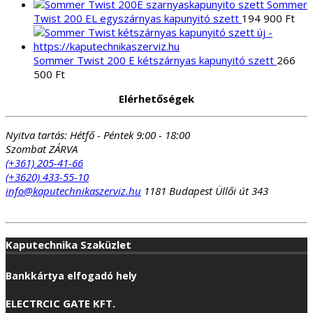
990 Ft.
990 Ft.
Sommer
Twist 200 EL egyszárnyas kapunyitó szett
194 900
Ft
Sommer Twist 200 E kétszárnyas kapunyitó szett
266
500
Ft
Elérhetőségek
Nyitva tartás:
Hétfő - Péntek 9:00 - 18:00
Szombat ZÁRVA
(+361) 205-41-66
(+3620) 433-55-10
info@kaputechnikaszerviz.hu
1181 Budapest Üllői út 343
Kaputechnika Szaküzlet
Bankkártya elfogadó hely
ELECTRCIC GATE KFT.