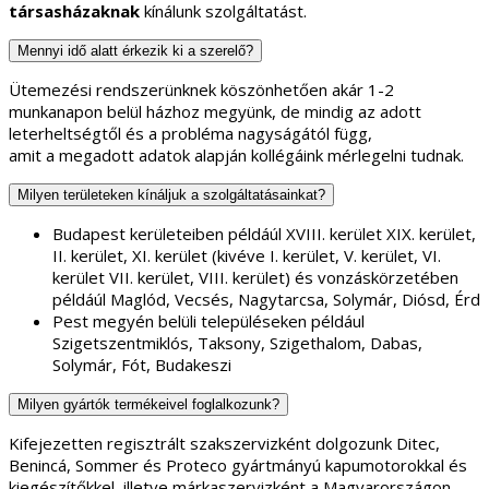
társasházaknak
kínálunk szolgáltatást.
Mennyi idő alatt érkezik ki a szerelő?
Ütemezési rendszerünknek köszönhetően akár 1-2
munkanapon belül házhoz megyünk, de mindig az adott
leterheltségtől és a probléma nagyságától függ,
amit a megadott adatok alapján kollégáink mérlegelni tudnak.
Milyen területeken kínáljuk a szolgáltatásainkat?
Budapest kerületeiben példáúl XVIII. kerület XIX. kerület,
II. kerület, XI. kerület (kivéve I. kerület, V. kerület, VI.
kerület VII. kerület, VIII. kerület) és vonzáskörzetében
példáúl Maglód, Vecsés, Nagytarcsa, Solymár, Diósd, Érd
Pest megyén belüli településeken például
Szigetszentmiklós, Taksony, Szigethalom, Dabas,
Solymár, Fót, Budakeszi
Milyen gyártók termékeivel foglalkozunk?
Kifejezetten regisztrált szakszervizként dolgozunk Ditec,
Benincá, Sommer és Proteco gyártmányú kapumotorokkal és
kiegészítőkkel, illetve márkaszervizként a Magyarországon