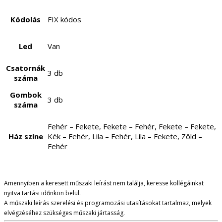
Kódolás
FIX kódos
Led
Van
Csatornák
3 db
száma
Gombok
3 db
száma
Fehér – Fekete, Fekete – Fehér, Fekete – Fekete,
Ház színe
Kék – Fehér, Lila – Fehér, Lila – Fekete, Zöld –
Fehér
Amennyiben a keresett műszaki leírást nem találja, keresse kollégáinkat
nyitva tartási időnkön belül.
A műszaki leírás szerelési és programozási utasításokat tartalmaz, melyek
elvégzéséhez szükséges műszaki jártasság.