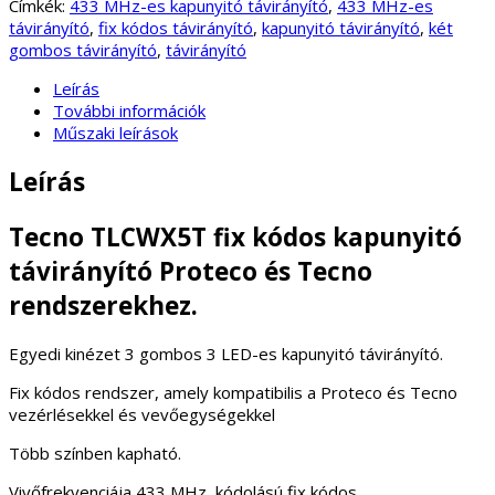
Címkék:
433 MHz-es kapunyitó távirányító
,
433 MHz-es
távirányító
,
fix kódos távirányító
,
kapunyitó távirányító
,
két
gombos távirányító
,
távirányító
Leírás
További információk
Műszaki leírások
Leírás
Tecno TLCWX5T fix kódos kapunyitó
távirányító Proteco és Tecno
rendszerekhez.
Egyedi kinézet 3 gombos 3 LED-es kapunyitó távirányító.
Fix kódos rendszer, amely kompatibilis a Proteco és Tecno
vezérlésekkel és vevőegységekkel
Több színben kapható.
Vivőfrekvenciája 433 MHz, kódolású fix kódos.