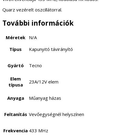
Quarz vezérelt oszcillátorral.
További információk
Méretek
N/A
Típus
Kapunyitó távirányító
Gyártó
Tecno
Elem
23A/12V elem
típusa
Anyaga
Műanyag házas
Feltanítás
Vevőegységnél helyszínen
Frekvencia
433 MHz