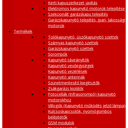
Kerti kapuszerkezet javítás
Elektromos kapunyitó motorok telepítése
Szekcionált garázskapu telepítés
Garázskapunyitó telepítés, ipari, lakossági
motorok
Termékek
Tolókapunyitó, úszókapunyitó szettek
Szárnyas kapunyitó szettek
Garázskapunyitó szettek
Sorompók
Kapunyitó távirányítók
Kapunyitó vevőegységek
Kapunyitó vezérlések
Kapunyitó antennák
Szünetmentesítő kiegésztők
Zsákgarázs kioldók
Fotocellák (Infrasorompó) kapunyitó
motorokhoz
Villogók (Kapunyitó működés jelző lámpa)
Kulcsoskapcsolók, nyomógombos
beléptetők
GSM modulok