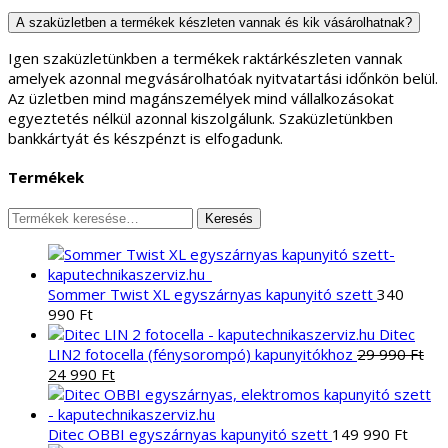
A szaküzletben a termékek készleten vannak és kik vásárolhatnak?
Igen szaküzletünkben a termékek raktárkészleten vannak
amelyek azonnal megvásárolhatóak nyitvatartási időnkön belül.
Az üzletben mind magánszemélyek mind vállalkozásokat
egyeztetés nélkül azonnal kiszolgálunk. Szaküzletünkben
bankkártyát és készpénzt is elfogadunk.
Termékek
Keresés
Keresés
a
következőre:
Sommer Twist XL egyszárnyas kapunyitó szett
340
990
Ft
Ditec
LIN2 fotocella (fénysorompó) kapunyitókhoz
29 990
Ft
Original
Current
24 990
Ft
price
price
was:
is:
29
24
Ditec OBBI egyszárnyas kapunyitó szett
149 990
Ft