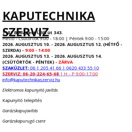
KAPUTECHNIKA
SZERVIZ
1181 Budapest Üllői út 343.
Hétfő - Csütörtök 9:00 - 18:00 | Péntek 9:00 - 15:00
2026. AUGUSZTUS 10. - 2026. AUGUSZTUS 12. (HÉTFŐ -
SZERDA) -
9:00 - 14:00
2026. AUGUSZTUS 13. - 2026. AUGUSZTUS 14.
(CSÜTÖRTÖK - PÉNTEK) -
ZÁRVA
SZAKÜZLET:
06 1 205 41 66 | 0620 433 55 10
SZERVIZ:
06-20-224-65-68
| H - P 9:00-17:00
info@kaputechnikaszerviz.hu
Elektromos kapunyitó javítás
Kapunyitó telepítés
Garázskapujavítás
Garázskapurugó csere
...