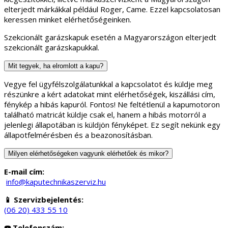
elterjedt márkákkal például Roger, Came. Ezzel kapcsolatosan
keressen minket elérhetőségeinken.
Szekcionált garázskapuk esetén a Magyarországon elterjedt
szekcionált garázskapukkal.
Mit tegyek, ha elromlott a kapu?
Vegye fel ügyfélszolgálatunkkal a kapcsolatot és küldje meg
részünkre a kért adatokat mint elérhetőségek, kiszállási cím,
fénykép a hibás kapuról. Fontos! Ne feltétlenül a kapumotoron
található matricát küldje csak el, hanem a hibás motorról a
jelenlegi állapotában is küldjön fényképet. Ez segít nekünk egy
állapotfelmérésben és a beazonosításban.
Milyen elérhetőségeken vagyunk elérhetőek és mikor?
E-mail cím:
info@kaputechnikaszerviz.hu
📱 Szervizbejelentés:
(06 20) 433 55 10
☎️ Telefonszám: