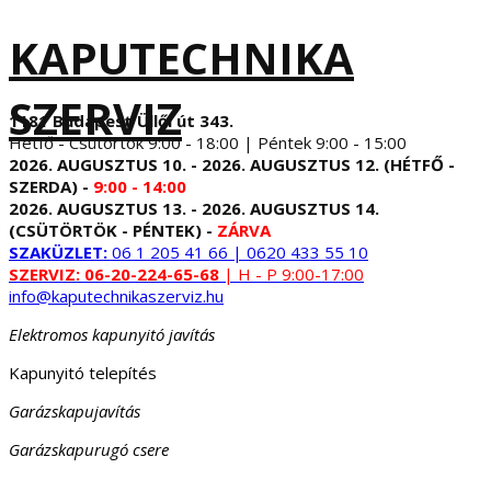
KAPUTECHNIKA
SZERVIZ
1181 Budapest Üllői út 343.
Hétfő - Csütörtök 9:00 - 18:00 | Péntek 9:00 - 15:00
2026. AUGUSZTUS 10. - 2026. AUGUSZTUS 12. (HÉTFŐ -
SZERDA) -
9:00 - 14:00
2026. AUGUSZTUS 13. - 2026. AUGUSZTUS 14.
(CSÜTÖRTÖK - PÉNTEK) -
ZÁRVA
SZAKÜZLET:
06 1 205 41 66 | 0620 433 55 10
SZERVIZ:
06-20-224-65-68
| H - P 9:00-17:00
info@kaputechnikaszerviz.hu
Elektromos kapunyitó javítás
Kapunyitó telepítés
Garázskapujavítás
Garázskapurugó csere
...