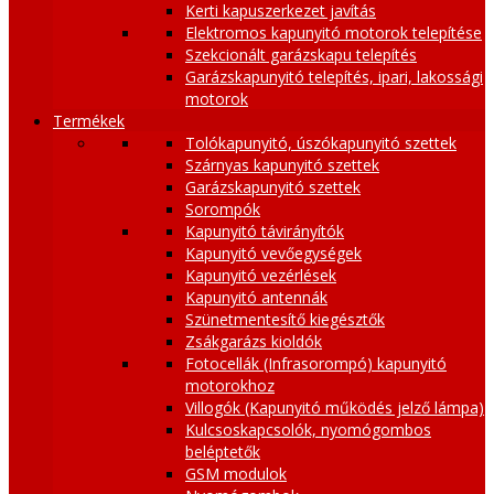
Kerti kapuszerkezet javítás
Elektromos kapunyitó motorok telepítése
Szekcionált garázskapu telepítés
Garázskapunyitó telepítés, ipari, lakossági
motorok
Termékek
Tolókapunyitó, úszókapunyitó szettek
Szárnyas kapunyitó szettek
Garázskapunyitó szettek
Sorompók
Kapunyitó távirányítók
Kapunyitó vevőegységek
Kapunyitó vezérlések
Kapunyitó antennák
Szünetmentesítő kiegésztők
Zsákgarázs kioldók
Fotocellák (Infrasorompó) kapunyitó
motorokhoz
Villogók (Kapunyitó működés jelző lámpa)
Kulcsoskapcsolók, nyomógombos
beléptetők
GSM modulok