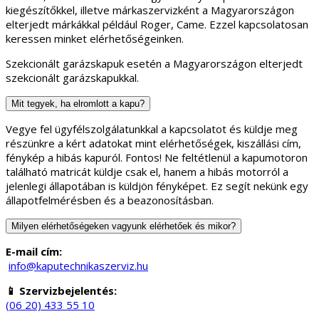
kiegészítőkkel, illetve márkaszervizként a Magyarországon
elterjedt márkákkal például Roger, Came. Ezzel kapcsolatosan
keressen minket elérhetőségeinken.
Szekcionált garázskapuk esetén a Magyarországon elterjedt
szekcionált garázskapukkal.
Mit tegyek, ha elromlott a kapu?
Vegye fel ügyfélszolgálatunkkal a kapcsolatot és küldje meg
részünkre a kért adatokat mint elérhetőségek, kiszállási cím,
fénykép a hibás kapuról. Fontos! Ne feltétlenül a kapumotoron
található matricát küldje csak el, hanem a hibás motorról a
jelenlegi állapotában is küldjön fényképet. Ez segít nekünk egy
állapotfelmérésben és a beazonosításban.
Milyen elérhetőségeken vagyunk elérhetőek és mikor?
E-mail cím:
info@kaputechnikaszerviz.hu
📱 Szervizbejelentés:
(06 20) 433 55 10