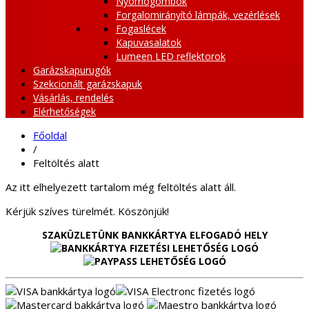
Nyomógombok
Forgalomirányító lámpák, vezérlések
Fogaslécek
Kapuvasalatok
Lumeen LED reflektorok
Garázskapurugók
Szekcionált garázskapuk
Vásárlás, rendelés
Elérhetőségek
Főoldal
/
Feltöltés alatt
Az itt elhelyezett tartalom még feltöltés alatt áll.
Kérjük szíves türelmét. Köszönjük!
SZAKÜZLETÜNK BANKKÁRTYA ELFOGADÓ HELY