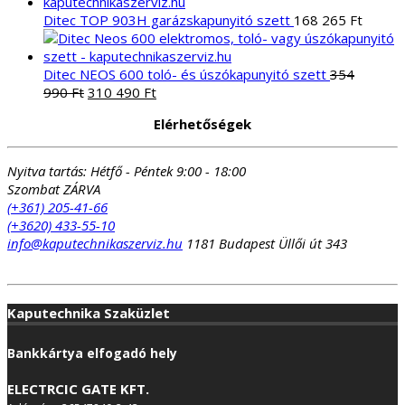
was:
is:
413
334
Ditec TOP 903H garázskapunyitó szett
168 265
Ft
885 Ft.
985 Ft.
Ditec NEOS 600 toló- és úszókapunyitó szett
354
Original
Current
990
Ft
310 490
Ft
price
price
Elérhetőségek
was:
is:
354
310
990 Ft.
490 Ft.
Nyitva tartás:
Hétfő - Péntek 9:00 - 18:00
Szombat ZÁRVA
(+361) 205-41-66
(+3620) 433-55-10
info@kaputechnikaszerviz.hu
1181 Budapest Üllői út 343
Kaputechnika Szaküzlet
Bankkártya elfogadó hely
ELECTRCIC GATE KFT.