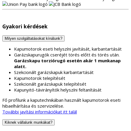
Gyakori kérdések
Milyen szolgáltatásokat kínálunk?
Kapumotorok eseti helyszíni javítását, karbantartását
Garázskapurugók cseréjét törés előtt és törés után.
Garázskapu torziórugó esetén akár 1 munkanap
alatt.
Szekcionált garázskapuk karbantartását
Kapumotorok telepítését
Szekcionált garázskapuk telepítését
Kapunyitó-távirányítók helyszíni feltanítását
Fő profilunk a kaputechnikában használt kapumotorok eseti
hibaelhárítása és szervizelése.
További javítási információkat itt talál
Kiknek vállalunk munkákat?