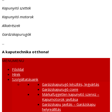
Kapunyitó szettek
Kapunyitó motorok
Alkatrészek
Garázskapurugók
...
A kaputechnika otthona!
MENÜ
MENÜ
Főoldal
Hírek
Szolgáltatásaink
Garázskapurugó készítés, legyártás
Garázskapurugó csere
Márkafüggetlen kapunyitó szerviz –
Kapumotorok javítása
Garázskapu javítás – Garázskapu
helyreállítás