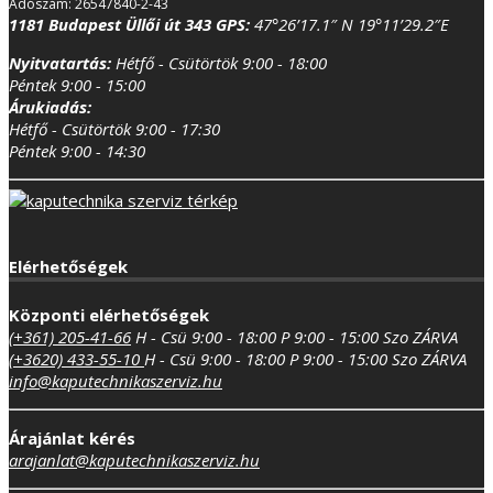
Adószám: 26547840-2-43
1181 Budapest Üllői út 343
GPS:
47°26’17.1″ N 19°11’29.2″E
Nyitvatartás:
Hétfő - Csütörtök 9:00 - 18:00
Péntek 9:00 - 15:00
Árukiadás:
Hétfő - Csütörtök 9:00 - 17:30
Péntek 9:00 - 14:30
Elérhetőségek
Központi elérhetőségek
(+361) 205-41-66
H - Csü 9:00 - 18:00
P 9:00 - 15:00
Szo ZÁRVA
(+3620) 433-55-10
H - Csü 9:00 - 18:00
P 9:00 - 15:00
Szo ZÁRVA
info@kaputechnikaszerviz.hu
Árajánlat kérés
arajanlat@kaputechnikaszerviz.hu