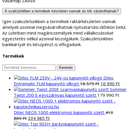
Vasárnap ZÁRVA
A szaküzletben a termékek készleten vannak és kik vásárolhatnak?
Igen szaküzletünkben a termékek raktárkészleten vannak
amelyek azonnal megvásárolhatóak nyitvatartási időnkön belül.
Az üzletben mind magánszemélyek mind vállalkozásokat
egyeztetés nélkül azonnal kiszolgálunk. Szaküzletünkben
bankkártyát és készpénzt is elfogadunk.
Termékek
Keresés
Keresés
a
Ditec
következőre:
Original
Curr
Entrematic FLM kapunyitó villogó
18 575
Ft
16 990
Ft
price
pric
Sommer
was:
is:
Twist 200 E egyszárnyas kapunyitó szett
179 990
Ft
18
16
575 Ft.
990 
Ditec NEOS 1000 elektromos kapunyitó szett
413
Original
Current
885
Ft
334 985
Ft
price
price