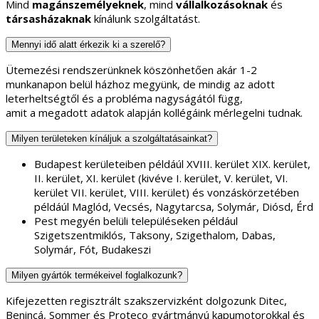
Mind
magánszemélyeknek
, mind
vállalkozásoknak
és
társasházaknak
kínálunk szolgáltatást.
Mennyi idő alatt érkezik ki a szerelő?
Ütemezési rendszerünknek köszönhetően akár 1-2
munkanapon belül házhoz megyünk, de mindig az adott
leterheltségtől és a probléma nagyságától függ,
amit a megadott adatok alapján kollégáink mérlegelni tudnak.
Milyen területeken kínáljuk a szolgáltatásainkat?
Budapest kerületeiben példáúl XVIII. kerület XIX. kerület,
II. kerület, XI. kerület (kivéve I. kerület, V. kerület, VI.
kerület VII. kerület, VIII. kerület) és vonzáskörzetében
példáúl Maglód, Vecsés, Nagytarcsa, Solymár, Diósd, Érd
Pest megyén belüli településeken például
Szigetszentmiklós, Taksony, Szigethalom, Dabas,
Solymár, Fót, Budakeszi
Milyen gyártók termékeivel foglalkozunk?
Kifejezetten regisztrált szakszervizként dolgozunk Ditec,
Benincá, Sommer és Proteco gyártmányú kapumotorokkal és