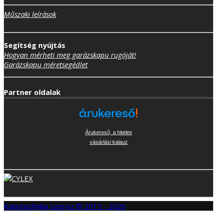
Műszaki leírások
Segítség nyújtás
Hogyan mérheti meg garázskapu rugóját!
Garázskapu méretsegédlet
Partner oldalak
Árukereső, a hiteles
vásárlási kalauz
Kaputechnika Szerviz © 2015 - 2026