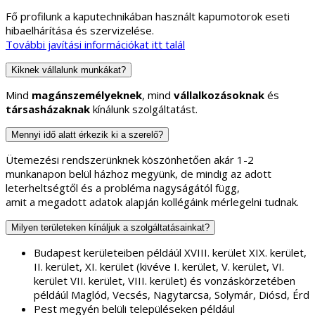
Fő profilunk a kaputechnikában használt kapumotorok eseti
hibaelhárítása és szervizelése.
További javítási információkat itt talál
Kiknek vállalunk munkákat?
Mind
magánszemélyeknek
, mind
vállalkozásoknak
és
társasházaknak
kínálunk szolgáltatást.
Mennyi idő alatt érkezik ki a szerelő?
Ütemezési rendszerünknek köszönhetően akár 1-2
munkanapon belül házhoz megyünk, de mindig az adott
leterheltségtől és a probléma nagyságától függ,
amit a megadott adatok alapján kollégáink mérlegelni tudnak.
Milyen területeken kínáljuk a szolgáltatásainkat?
Budapest kerületeiben példáúl XVIII. kerület XIX. kerület,
II. kerület, XI. kerület (kivéve I. kerület, V. kerület, VI.
kerület VII. kerület, VIII. kerület) és vonzáskörzetében
példáúl Maglód, Vecsés, Nagytarcsa, Solymár, Diósd, Érd
Pest megyén belüli településeken például