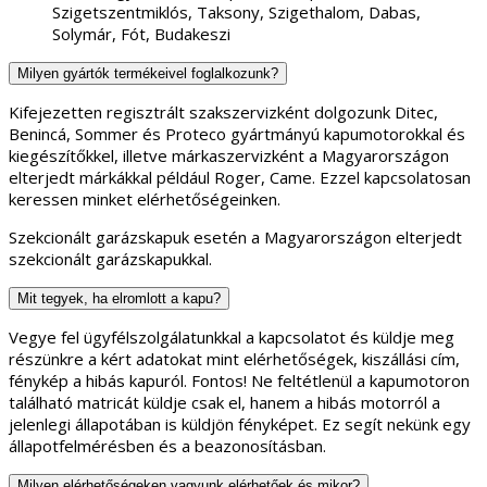
Szigetszentmiklós, Taksony, Szigethalom, Dabas,
Solymár, Fót, Budakeszi
Milyen gyártók termékeivel foglalkozunk?
Kifejezetten regisztrált szakszervizként dolgozunk Ditec,
Benincá, Sommer és Proteco gyártmányú kapumotorokkal és
kiegészítőkkel, illetve márkaszervizként a Magyarországon
elterjedt márkákkal például Roger, Came. Ezzel kapcsolatosan
keressen minket elérhetőségeinken.
Szekcionált garázskapuk esetén a Magyarországon elterjedt
szekcionált garázskapukkal.
Mit tegyek, ha elromlott a kapu?
Vegye fel ügyfélszolgálatunkkal a kapcsolatot és küldje meg
részünkre a kért adatokat mint elérhetőségek, kiszállási cím,
fénykép a hibás kapuról. Fontos! Ne feltétlenül a kapumotoron
található matricát küldje csak el, hanem a hibás motorról a
jelenlegi állapotában is küldjön fényképet. Ez segít nekünk egy
állapotfelmérésben és a beazonosításban.
Milyen elérhetőségeken vagyunk elérhetőek és mikor?