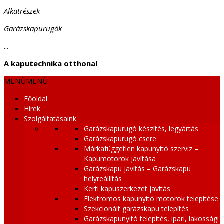
Alkatrészek
Garázskapurugók
...
A kaputechnika otthona!
MENÜ
MENÜ
Főoldal
Hírek
Szolgáltatásaink
Garázskapurugó készítés, legyártás
Garázskapurugó csere
Márkafüggetlen kapunyitó szerviz –
Kapumotorok javítása
Garázskapu javítás – Garázskapu
helyreállítás
Kerti kapuszerkezet javítás
Elektromos kapunyitó motorok telepítése
Szekcionált garázskapu telepítés
Garázskapunyitó telepítés, ipari, lakossági