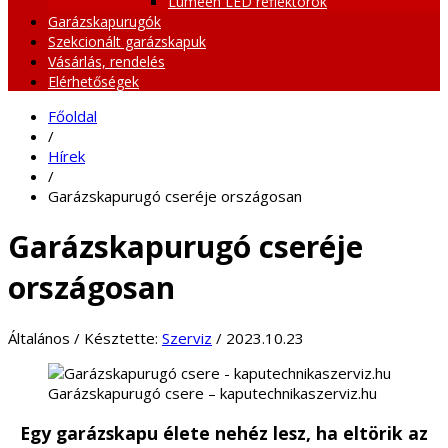
Lumeen LED reflektorok
Garázskapurugók
Szekcionált garázskapuk
Vásárlás, rendelés
Elérhetőségek
Főoldal
/
Hírek
/
Garázskapurugó cseréje országosan
Garázskapurugó cseréje
országosan
Általános
/
Késztette:
Szerviz
/
2023.10.23
Garázskapurugó csere – kaputechnikaszerviz.hu
Egy garázskapu élete nehéz lesz, ha eltörik az