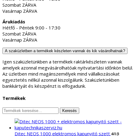
Szombat ZÁRVA
Vasárnap ZÁRVA
Árukiadás
Hétfő - Péntek 9:00 - 17:30
Szombat ZÁRVA
Vasárnap ZÁRVA
A szaküzletben a termékek készleten vannak és kik vásárolhatnak?
Igen szaküzletünkben a termékek raktárkészleten vannak
amelyek azonnal megvásárolhatóak nyitvatartási időnkön belül.
Az üzletben mind magánszemélyek mind vállalkozásokat
egyeztetés nélkül azonnal kiszolgálunk. Szaküzletünkben
bankkártyát és készpénzt is elfogadunk.
Termékek
Keresés
Keresés
a
következőre:
Ditec NEOS 1000 elektromos kapunyitó szett
413