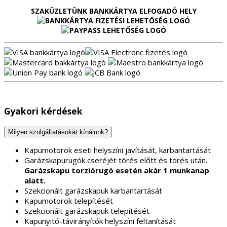
SZAKÜZLETÜNK BANKKÁRTYA ELFOGADÓ HELY
Gyakori kérdések
Milyen szolgáltatásokat kínálunk?
Kapumotorok eseti helyszíni javítását, karbantartását
Garázskapurugók cseréjét törés előtt és törés után.
Garázskapu torziórugó esetén akár 1 munkanap
alatt.
Szekcionált garázskapuk karbantartását
Kapumotorok telepítését
Szekcionált garázskapuk telepítését
Kapunyitó-távirányítók helyszíni feltanítását