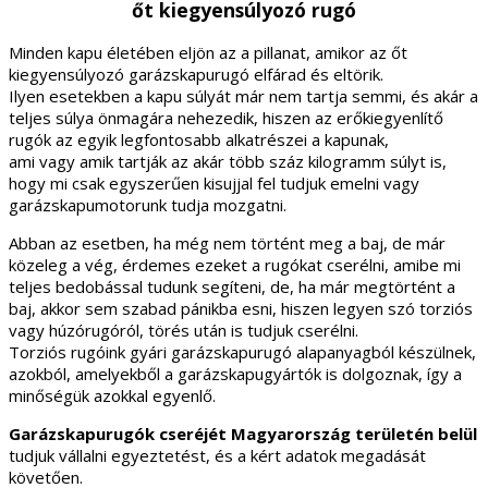
őt kiegyensúlyozó rugó
Minden kapu életében eljön az a pillanat, amikor az őt
kiegyensúlyozó garázskapurugó elfárad és eltörik.
Ilyen esetekben a kapu súlyát már nem tartja semmi, és akár a
teljes súlya önmagára nehezedik, hiszen az erőkiegyenlítő
rugók az egyik legfontosabb alkatrészei a kapunak,
ami vagy amik tartják az akár több száz kilogramm súlyt is,
hogy mi csak egyszerűen kisujjal fel tudjuk emelni vagy
garázskapumotorunk tudja mozgatni.
Abban az esetben, ha még nem történt meg a baj, de már
közeleg a vég, érdemes ezeket a rugókat cserélni, amibe mi
teljes bedobással tudunk segíteni, de, ha már megtörtént a
baj, akkor sem szabad pánikba esni, hiszen legyen szó torziós
vagy húzórugóról, törés után is tudjuk cserélni.
Torziós rugóink gyári garázskapurugó alapanyagból készülnek,
azokból, amelyekből a garázskapugyártók is dolgoznak, így a
minőségük azokkal egyenlő.
Garázskapurugók cseréjét Magyarország területén belül
tudjuk vállalni egyeztetést, és a kért adatok megadását
követően.