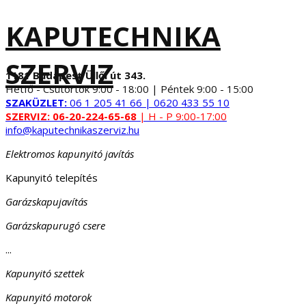
KAPUTECHNIKA
SZERVIZ
1181 Budapest Üllői út 343.
Hétfő - Csütörtök 9:00 - 18:00 | Péntek 9:00 - 15:00
SZAKÜZLET:
06 1 205 41 66 | 0620 433 55 10
SZERVIZ:
06-20-224-65-68
| H - P 9:00-17:00
info@kaputechnikaszerviz.hu
Elektromos kapunyitó javítás
Kapunyitó telepítés
Garázskapujavítás
Garázskapurugó csere
...
Kapunyitó szettek
Kapunyitó motorok