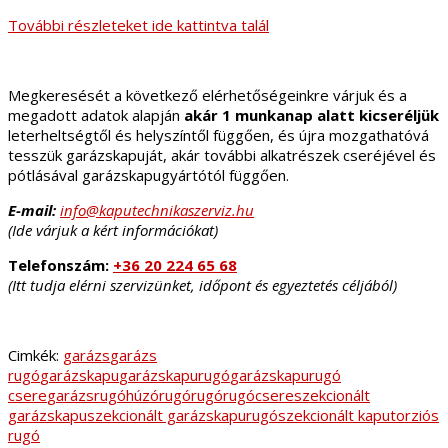
További részleteket ide kattintva talál
Megkeresését a következő elérhetőségeinkre várjuk és a
megadott adatok alapján
akár 1 munkanap alatt kicseréljük
leterheltségtől és helyszíntől függően, és újra mozgathatóvá
tesszük garázskapuját, akár további alkatrészek cseréjével és
pótlásával garázskapugyártótól függően.
E-mail:
info@kaputechnikaszerviz.hu
(Ide várjuk a kért információkat)
Telefonszám:
+36 20 224 65 68
(Itt tudja elérni szervizünket, időpont és egyeztetés céljából)
Cimkék:
garázs
garázs
rugó
garázskapu
garázskapurugó
garázskapurugó
csere
garázsrugó
húzórugó
rugó
rugócsere
szekcionált
garázskapu
szekcionált garázskapurugó
szekcionált kapu
torziós
rugó