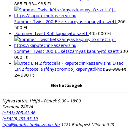
Original
Current
885
Ft
334 985
Ft
price
price
was:
is:
413
334
Sommer Twist 200 E kétszárnyas kapunyitó szett
266
885 Ft.
985 Ft.
500
Ft
Sommer Twist 350 kapunyitó szett
405 000
Ft
Sommer Twist 200 EL kétszárnyas kapunyitó szett
330
000
Ft
Ditec
LIN2 fotocella (fénysorompó) kapunyitókhoz
29 990
Ft
Original
Current
24 990
Ft
price
price
Elérhetőségek
was:
is:
29
24
990 Ft.
990 Ft.
Nyitva tartás:
Hétfő - Péntek 9:00 - 18:00
Szombat ZÁRVA
(+361) 205-41-66
(+3620) 433-55-10
info@kaputechnikaszerviz.hu
1181 Budapest Üllői út 343