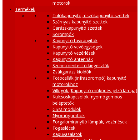
motorok
Termékek
Tolókapunyitó, úszókapunyitó szettek
Szárnyas kapunyitó szettek
Garázskapunyitó szettek
Sorompók
Kapunyitó távirányítók
Kapunyitó vevőegységek
Kapunyitó vezérlések
Kapunyitó antennák
Szünetmentesítő kiegésztők
Zsákgarázs kioldók
Fotocellák (Infrasorompó) kapunyitó
motorokhoz
Villogók (Kapunyitó működés jelző lámpa)
Kulcsoskapcsolók, nyomógombos
beléptetők
GSM modulok
Nyomógombok
Forgalomirányító lámpák, vezérlések
Fogaslécek
Kapuvasalatok